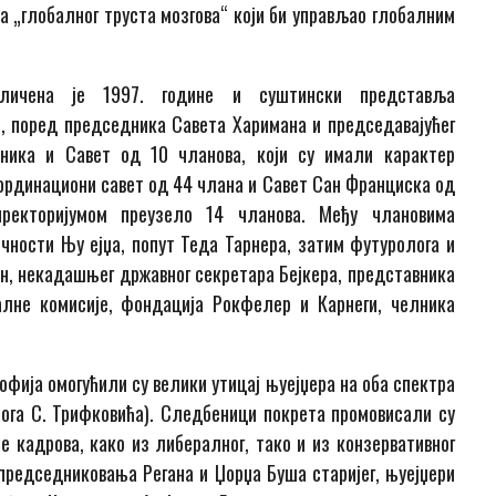
 „глобалног труста мозгова“ који би управљао глобалним
ичена је 1997. године и суштински представља
е, поред председника Савета Харимана и председавајућег
дника и Савет од 10 чланова, који су имали карактер
ординациони савет од 44 члана и Савет Сан Франциска од
ректоријумом преузело 14 чланова. Међу члановима
ичности Њу ејџа, попут Теда Тарнера, затим футуролога и
н, некадашњег државног секретара Бејкера, представника
лне комисије, фондација Рокфелер и Карнеги, челника
ја омогућили су велики утицај њуејџера на оба спектра
ога С. Трифковића). Следбеници покрета промовисали су
е кадрова, како из либералног, тако и из конзервативног
председниковања Регана и Џорџа Буша старијег, њуејџери