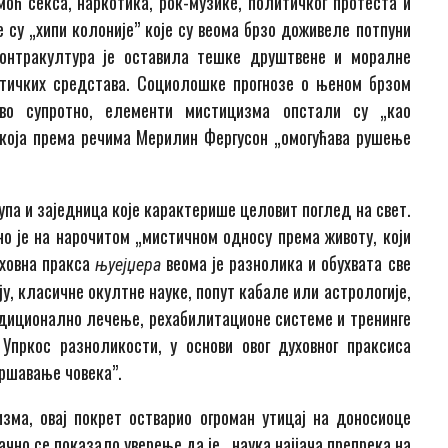
оћ секса, наркотика, рок-музике, политичког протеста и
су „хипи колоније” које су веома брзо доживеле потпуни
контракултура је оставила тешке друштвене и моралне
отичких средстава. Социолошке прогнозе о њеном брзом
аво супротно, елементи мистицизма опстали су „као
, која према речима Мерилин Фергусон „омогућава рушење
.
упа и заједница које карактерише целовит поглед на свет.
о је на нарочитом „мистичном односу према животу, који
уховна пракса
веома је разнолика и обухвата све
њуејџера
у, класичне окултне науке, попут кабале или астрологије,
диционално лечење, рехабилитационе системе и тренинге
Упркос разноликости, у основи овог духовног праксиса
вршавање човека”.
ма, овај покрет остварио огроман утицај на доносиоце
чно се показало уверење да је „наука најјача препрека на