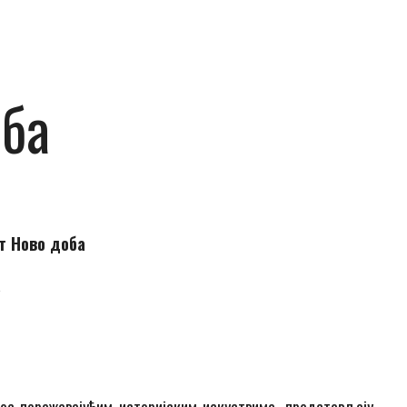
оба
т Ново доба
а