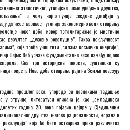
ос поражавајућим историјским искуствима, представљају
кадашњег атеистичког, утопијске шеме уређења друштва,
ољавања”, о чему најпотпуније сведоче догађаји у
ају да неостваривост утопија закономерно води стварању
ологије новог доба, извор тоталитаризма је мистично
као резултат „духовне револуције”. Таква искључивост
рима”, које треба уништити „силама космичке енергије”,
тичар Џејмс Веб уочава фундаменталне везе између појаве
епорода. Сва три историјска покрета, суштински су
ници покрета Ново доба стварање раја на Земљи повезују
одина прошлог века, упоредо са назнакама тадашње
ао у стручној литератури описана је као „омладинска
десетих година 20. века појавио најпре у Сједињеним
радиционалног друштва, његове рационалности, морала и
а револуција” која ће бити остварена преко различитих