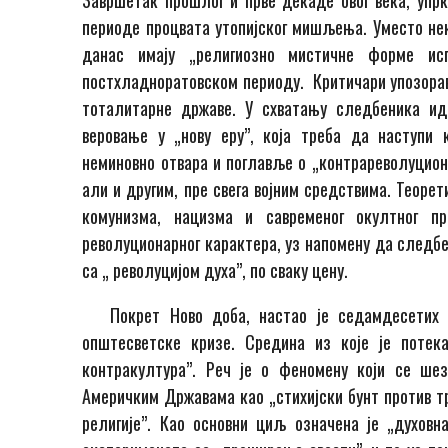
Завршетак прошлог и прве декаде овог века, упрк
периоде процвата утопијског мишљења. Уместо не
данас имају „религиозно мистичне форме исп
постхладноратовском периоду. Критичари упозорав
тоталитарне државе. У схватању следбеника иде
веровање у „нову еру”, која треба да наступи 
неминовно отвара и поглавље о „контрареволуциона
али и другим, пре свега војним средствима. Теоре
комунизма, нацизма и савременог oкултног пр
револуционарног карактера, уз напомену да следбе
са „ револуцијом духа”, по сваку цену.
Покрет Ново доба, настао је седамдесетих г
општесветске кризе. Средина из које је потек
контракултура”. Реч је о феномену који се шез
Америчким Државама као „стихијски бунт против т
религије”. Као основни циљ означена је „духовн