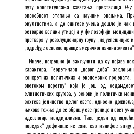
путу конституисања схватања присталица
Њу 
способност стапања са научним знањима. При
окултистима, а до синтезе учења дошло је чак и 
остварио велики утицај и у филозофији, медицини
претвара у револуционарну групу „најуспешнијих и
„одређује основне правце америчког начина живота”
Иначе, погрешно је закључити да су појава пок
карактера. Теоретичари „новог доба“ заклоње
конкретних политичких и економских пројеката, 
светском поретку” која је још од седамдес
елитистичких кругова, у основи је политички ма
захтева јединство целог света, односно доживљај
њихова тежња да се обришу све границе и свет учи
идеологије мондијализма. Тако један од водећи
поредак” дефинише не само као манифестацију „д
„социјални поредак заснован на чврстој хијејархи