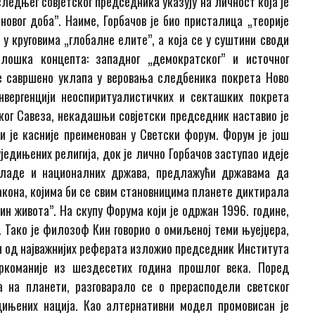
следњег совјетског председника указују на личност која је
овог доба”. Наиме, Горбачов је био присталица „теорије
 у круговима „глобалне елите”, а која се у суштини своди
ошка концепта: западног „демократског” и источног
се савршено уклапа у веровања следбеника покрета Ново
онвергенцији неоспиритуалистичких и секташких покрета
ког Савеза, некадашњи совјетски председник наставио је
и је касније преименован у Светски форум. Форум је још
едињених религија, док је лично Горбачов заступао идеје
 владе и националних држава, предлажући државама да
акона, којима би се свим становницима планете диктирала
ин живота”. На скупу Форума који је одржан 1996. године,
 Тако је филозоф Кин говорио о омиљеној теми њуејџера,
ан од најважнијих реферата изложио председник Института
аркоманије из шездесетих година прошлог века. Поред
 на планети, разговарало се о прерасподели светског
дињених нација. Као алтернативни модел промовисан је