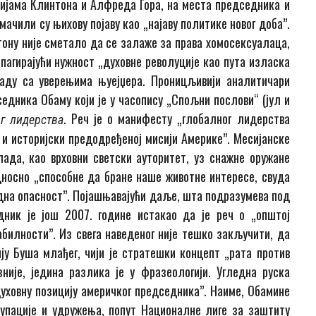
ијама Клинтона и Алфреда Гора, на места председника и
ачили су њихову појаву као „најаву политике новог доба”.
ну није сметало да се залаже за права хомосексуалаца,
опагирајући нужност „духовне револуције као пута изласка
ладу са уверењима њуејџера. Проницљивији аналитичари
седника Обаму који је у часопису „Спољни послови“ (јул и
. Реч је о манифесту „глобалног лидерства
г лидерства
и и историјски предодређеној мисији Америке”. Месијанске
ада, као врховни светски ауторитет, уз снажне оружане
односно „способне да бране наше животне интересе, свуда
дна опасност”. Појашњавајући даље, шта подразумева под
ник је још 2007. године истакао да је реч о „општој
билности”. Из свега наведеног није тешко закључити, да
ју Буша млађег, чији је стратешки концепт „рата против
није, једина разлика је у фразеологији. Угледна руска
„духовну позицију америчког председника”. Наиме, Обамине
рупације и удружења, попут Националне лиге за заштиту