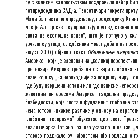
су с великим задовољством поздравили избор Вил
потпредседника САД-а. Теоретичари покрета протум
Мада баптиста по опредељењу, председнику Клинто
док је Ал Гор светску промоцију и углед стекао пр
света из еколошке кризе”, што је потпуно у ск
уочили су утицај следбеника Новог доба и на пред
август 2007) објавио текст
Обн
ављ
ање америчко
Америке”, који је заснован на „великој перспектив
претензије Америке треба да оствари глобална вл
снаге које су „најнеопходније за подршку миру”, 
где буду извршени напади или где изникне непосре
животним интересима Америке, тадашњи председ
безбедности, која постаје фундамент глобалне ста
нема готово никакве разлике у односу на стратеги
глобалног тероризма” обухватао цео свет. Прециз
аналитичарка Татјана Грачова указала је на тзв. 
ставове подржале су најекстремније невладине г