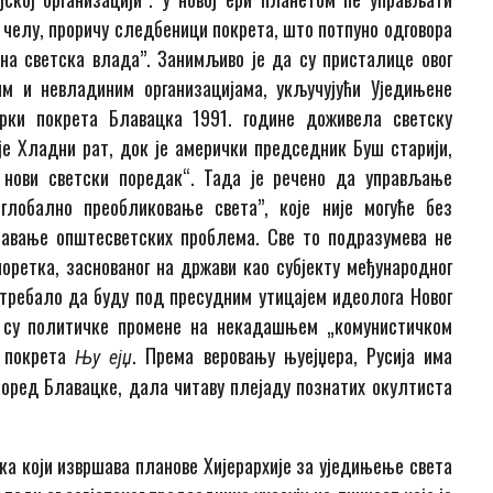
челу, проричу следбеници покрета, што потпуно одговора
ена светска влада”. Занимљиво је да су присталице овог
м и невладиним организацијама, укључујући Уједињене
чарки покрета Блавацка 1991. године доживела светску
је Хладни рат, док је амерички председник Буш старији,
 нови светски поредак“. Тада је речено да управљање
глобално преобликовање света”, које није могуће без
шавање општесветских проблема. Све то подразумева не
оретка, заснованог на држави као субјекту међународног
и требало да буду под пресудним утицајем идеолога Новог
а су политичке промене на некадашњем „комунистичком
и покрета
. Према веровању њуејџера, Русија има
Њу ејџ
, поред Блавацке, дала читаву плејаду познатих окултиста
ка који извршава планове Хијерархије за уједињење света