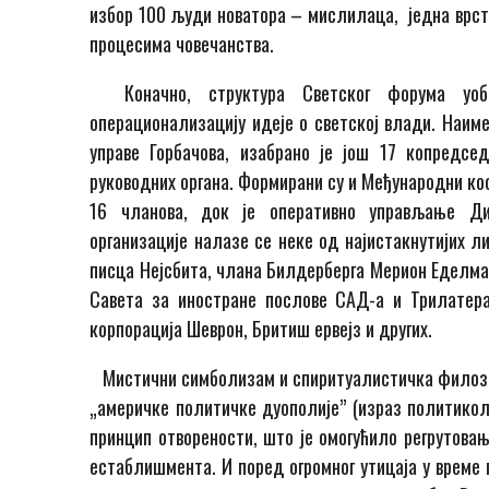
избор 100 људи новатора – мислилаца, једна врста
процесима човечанства.
Коначно, структура Светског форума уобл
операционализацију идеје о светској влади. Наим
управе Горбачова, изабрано је још 17 копредсе
руководних органа. Формирани су и Међународни ко
16 чланова, док је оперативно управљање Ди
организације налазе се неке од најистакнутијих л
писца Нејсбита, члана Билдерберга Мерион Еделма
Савета за иностране послове САД-а и Трилатера
корпорација Шеврон, Бритиш ервејз и других.
Мистични симболизам и спиритуалистичка филозофи
„америчке политичке дуополије” (израз политикол
принцип отворености, што је омогућило регрутовањ
естаблишмента. И поред огромног утицаја у време 