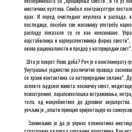
експеримената за „проширење свести”, и то уз пом
мистичних култова. Симбол контракултуре постале 
крах. И поред очигледног неуспеха и распада, 
последице, посебно све масовнију употребу нарк
распаду показале су се као неосноване. Упр
најстабилнија и најперспективнија форма свести”
окова рационалности и продор у натприродни свет”
Шта је покрет Ново доба? Реч је о конгломерату гр
Унутрашње јединство различитих праваца заснован
се храни контактима са натприродним силама”. Д
аспекте људског живота: космичку свест, медитациј
психотренинг, парапсихолошка истраживања, нетра
тела, од макробиотике до духовног акушерства. 
уочљив је „општи принцип оријентацијe на самоуса
Занимљиво је да је упркос елементима мистициз
стратешких одлука у западним друштвима. Као нета