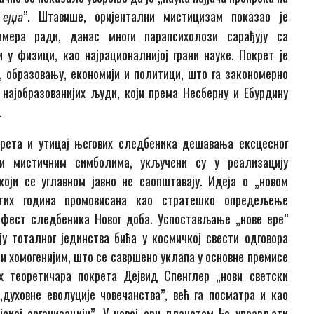
”. Штавише, оријентални мистицизам показао је
ејџа
мера ради, данас многи парапсихолози сарађују са
у физици, као најрационалнијој грани науке. Покрет је
, образовању, економији и политици, што га закономерно
 најобразованијих људи, који према Несберну и Ебурдину
.
рета и утицај његових следбеника дешавања ексцесног
ни мистичним симболима, укључени су у реализацију
који се углавном јавно не саопштавају. Идеја о „новом
етих година промовисана као стратешко опредељење
нифест следбеника Новог доба. Успостављање „нове ере”
у тоталног јединства бића у космичкој свести одговора
ни хомогенијим, што се савршено уклапа у основне премисе
х теоретичара покрета Дејвид Спенглер „нови светски
уховне еволуције човечанства”, већ га посматра и као
јској организацији”. У новој ери планетом ће управљати