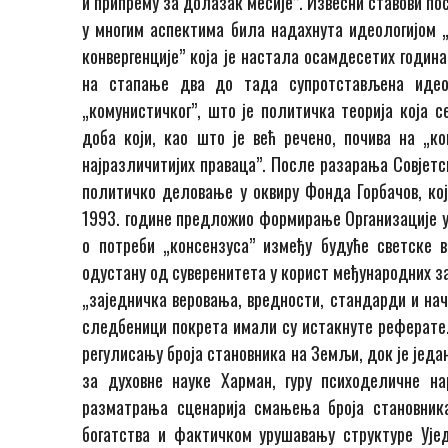
и припрему за долазак месије”. Извесни ставови по
у многим аспектима била надахнута идеологијом „н
конвергенције” која је настала осамдесетих година
на стапање два до тада супротстављена идеол
„комунистичког”, што је политичка теорија која 
доба који, као што је већ речено, почива на „к
најразличитијих праваца”. После разарања Совјетс
политичко деловање у оквиру Фонда Горбачов, кој
1993. године предложио формирање Организације уј
о потреби „консензуса” између будуће светске
одустану од суверенитета у корист међународних з
„заједничка веровања, вредности, стандарди и нач
следбеници покрета имали су истакнуте реферате.
регулисању броја становника на Земљи, док је јед
за духовне науке Харман, гуру психоделичне н
разматрања сценарија смањења броја становника
богатства и фактичком урушавању структуре Ује