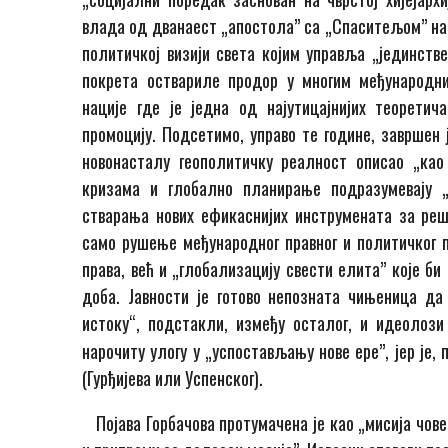
влада од дванаест „апостола” са „Спаситељом” на 
политичкој визији света којим управља „јединств
покрета оствариле продор у многим међународни
нације где је једна од најутицајнијих теорети
промоцију. Подсетимо, управо те године, завршен 
новонасталу геополитичку реалност описао „као
кризама и глобално планирање подразумевају „
стварања нових ефикаснијих инструмената за ре
само рушење међународног правног и политичког п
права, већ и „глобализацију свести елита” које б
доба. Јавности је готово непозната чињеница д
истоку“, подстакли, између осталог, и идеолоз
нарочиту улогу у „успостављању нове ере”, јер је
(Гурђијева или Успенског).
Појава Горбачова протумачена је као „мисија чове