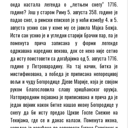
онда настала легенда о „летњем снегу“ 1716.
године? Још у старом Риму 5. августа 358. године је
падао снег, а римски епископ је у ноћи између 4. и 5.
августа уснио сан у коме му се јавила Мајка Божја.
Исти сан уснио је и угледни старији брачни пар, па је
поменута прича записана у форми легенде
одржавана наредних векова, док се неко није сетио
да исту поистовети са догађајима од 5. августа 1716.
године у Петроварадину. На тај начин, битка је
мистификована, а победа је приписана непорецивој
вољи и чуду Богородице Дјеве Марије, која је својом
руком благословила славу хришћанског оружја.
Натприродним појавама је приписивана и прича да је
један војник након битке нашао икону Богородице у
снегу да би исту предао Цркве Госпе Снежне на
Текијама, где се и данас налази. Поменута икона,
наводно је израђена по заповести Еугена Савојског и