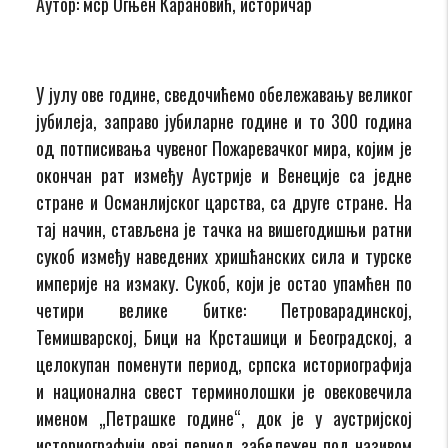
Аутор: мср Огњен Карановић, историчар
У јулу ове године, сведочићемо обележавању великог
јубилеја, заправо јубиларне године и то 300 година
од потписивања чувеног Пожаревачког мира, којим је
окончан рат између Аустрије и Венеције са једне
стране и Османлијског царства, са друге стране. На
тај начин, стављена је тачка на вишегодишњи ратни
сукоб између наведених хришћанских сила и турске
империје на измаку. Сукоб, који је остао упамћен по
четири велике битке: Петроварадинској,
Темишварској, Бици на Крсташици и Београдској, а
целокупан поменути период, српска историографија
и национална свест терминолошки је овековечила
именом „Петрашке године“, док је у аустријској
историографији овај период забележен под називом