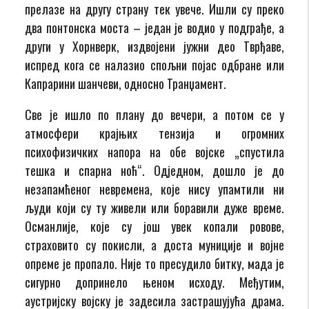
прелазе на другу страну тек увече. Ишли су преко
два понтонска моста – један је водио у подграђе, а
други у Хорнверк, издвојени јужни део Тврђаве,
испред кога се налазио спољни појас одбране или
Капрарини шанчеви, односно Транџамент.
Све је ишло по плану до вечери, а потом се у
атмосфери крајњих тензија и огромних
психофизичких напора на обе војске „спустила
тешка и спарна ноћ“. Одједном, дошло је до
незапамћеног невремена, које нису упамтили ни
људи који су ту живели или боравили дуже време.
Османлије, које су још увек копали ровове,
страховито су покисли, а доста муниције и војне
опреме је пропало. Није то пресудило битку, мада је
сигурно допринело њеном исходу. Међутим,
аустријску војску је задесила застрашујућа драма.