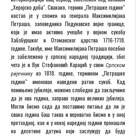
„Херојско доба“. Свакако, термин „Петрашке године“
настао је у спомен на генерала Максимилијана
Петраша, заповедника Подунавске војне границе,
који је имао активно учешће у војном сукобу
Хабзбуршког и Отоманског царства 1716-1718.
године. Такође, име Максимилијана Петраша посебно
је забележено у српској народној традицији, због
чега је и Вук Стефановић Караџић у свом
Српском
из 1818. године, термином „Петрашке
ријечнику
године“ именовао наведени ратни сукоб. Кад
помињемо јубилеје, можемо слободно да закључимо
да је ова година, заправо година великих јубилеја.
Могли бисмо сада да поставимо питање да ли је
свака година баш таква и вероватно бисмо и у оној
претходној, као и у некој наредној години пронашли
на десетине датума који заслужују да буду