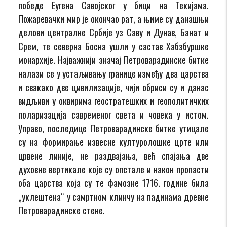
победе Еугена Савојског у бици на Текијама.
Пожаревачки мир је окончао рат, а њиме су данашњи
делови централне Србије уз Саву и Дунав, Банат и
Срем, те северна Босна ушли у састав Хабзбуршке
монархије. Најважнији значај Петроварадинске битке
налази се у устаљивању границе између два царства
и свакако две цивилизације, чији обриси су и данас
видљиви у оквирима геостратешких и геополитичких
поларизација савременог света и човека у истом.
Управо, последице Петроварадинске битке утицале
су на формирање извесне културолошке црте или
црвене линије, не раздвајања, већ спајања две
духовне вертикале које су опстале и након пропасти
оба царства која су те фамозне 1716. године била
„уклештена“ у самртном клинчу на падинама древне
Петроварадинске стене.