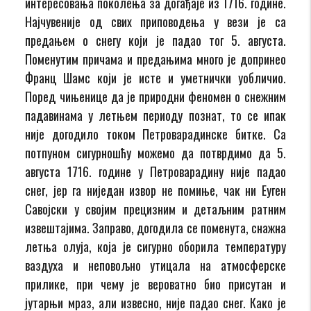
интересовања поколења за догађаје из 1716. године.
Најчувеније од свих приповодења у вези је са
предањем о снегу који је падао тог 5. августа.
Поменутим причама и предањима много је допринео
Франц Шамс који је исте и уметнички уобличио.
Поред чињенице да је природни феномен о снежним
падавинама у летњем периоду познат, то се ипак
није догодило током Петроварадинске битке. Са
потпуном сигурношћу можемо да потврдимо да 5.
августа 1716. године у Петроварадину није падао
снег, јер га ниједан извор не помиње, чак ни Еуген
Савојски у својим прецизним и детаљним ратним
извештајима. Заправо, догодила се поменута, снажна
летња олуја, која је сигурно оборила температуру
ваздуха и неповољно утицала на атмосферске
прилике, при чему је вероватно био присутан и
јутарњи мраз, али извесно, није падао снег. Како је