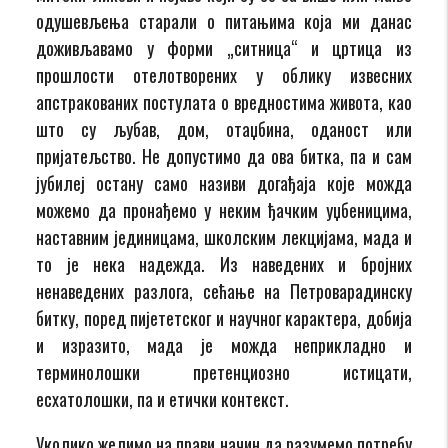
одушевљења старали о питањима која ми данас
доживљавамо у форми „ситница“ и цртица из
прошлости отелотворених у облику извесних
апстракованих постулата о вредностима живота, као
што су љубав, дом, отаџбина, оданост или
пријатељство. Не допустимо да ова битка, па и сам
јубилеј остану само називи догађаја које можда
можемо да пронађемо у неким ђачким уџбеницима,
наставним јединицама, школским лекцијама, мада и
то је нека надежда. Из наведених и бројних
ненаведених разлога, сећање на Петроварадинску
битку, поред пијететског и научног карактера, добија
и изразито, мада је можда неприкладно и
терминолошки претенциозно истицати,
есхатолошки, па и етички контекст.
Уколико желимо на прави начин да разумемо потребу