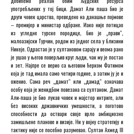
добићемо реалан обим људских ресурса
употребљених у тој бици. Дамат Али паша био је
други човек царства, преведено на данашње појмове
– премијер и министар одбране. Иако није потицао
из угледне турске породице, био је „прави“,
малоазијски Турчин, родом из једног села у близини
Никеје. Одрастао је у султановом сарају и веома рано
је ушао у његов поверљив круг људи, чак му је постао
и зет. Најпре се верио са његовом ћерком Фатимом
која је тад имала само четири године, а затим ју је и
оженио. Сама реч „дамат“ или „дамад“ означава
особу која је женидбом повезана са султаном. Дамат
Али-паша је био лукав човек и мајстор интриге, али
без високих државничких умешности, а поготово
способности да оствари своје врло амбициозно
замишљене планове и визије. Ни у војну стратегију и
тактику није се посебно разумевао. Султан Ахмед III