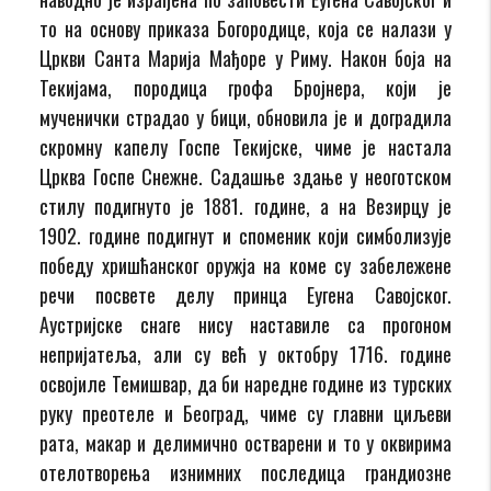
то на основу приказа Богородице, која се налази у
Цркви Санта Марија Мађоре у Риму. Након боја на
Текијама, породица грофа Бројнера, који је
мученички страдао у бици, обновила је и доградила
скромну капелу Госпе Текијске, чиме је настала
Црква Госпе Снежне. Садашње здање у неоготском
стилу подигнуто је 1881. године, а на Везирцу је
1902. године подигнут и споменик који симболизује
победу хришћанског оружја на коме су забележене
речи посвете делу принца Еугена Савојског.
Аустријске снаге нису наставиле са прогоном
непријатеља, али су већ у октобру 1716. године
освојиле Темишвар, да би наредне године из турских
руку преотеле и Београд, чиме су главни циљеви
рата, макар и делимично остварени и то у оквирима
отелотворења изнимних последица грандиозне