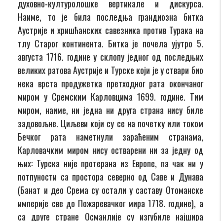
духовно-културолошке вертикале и дискурса.
Наиме, то је била последња грандиозна битка
Аустрије и хришћанских савезника против Турака на
тлу Старог континента. Битка је почела ујутро 5.
августа 1716. године у склопу једног од последњих
великих ратова Аустрије и Турске који је у ствари био
нека врста продужетка претходног рата окончаног
миром у Сремским Карловцима 1699. године. Тим
миром, наиме, ни једна ни друга страна нису биле
задовољне. Циљеви који су се на почетку или током
Бечког рата наметнули зараћеним странама,
Карловачким миром нису остварени ни за једну од
њих: Турска није протерана из Европе, па чак ни у
потпуности са простора северно од Саве и Дунава
(Банат и део Срема су остали у саставу Отоманске
империје све до Пожаревачког мира 1718. године), а
са друге стране Османлије су изгубиле најшира