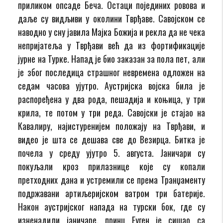
приликом опсаде Беча. Остаци појединих ровова и
даље су видљиви у околини Тврђаве. Савојском се
наводно у сну јавила Мајка Божија и рекла да не чека
непријатеља у Тврђави већ да из фортификације
јурне на Турке. Напад је био заказан за пола пет, али
је због последица страшног невремена одложен на
седам часова ујутро. Аустријска војска била је
распоређена у два рода, пешадија и коњица, у три
крила, те потом у три реда. Савојски је стајао на
Кавалиру, најистуренијем положају на Тврђави, и
видео је шта се дешава све до Везирца. Битка је
почела у среду ујутро 5. августа. Јаничари су
покуљали кроз прилазнице које су копали
претходних дана и устремили се према Транџаменту
подржавани артиљеријском ватром три батерије.
Након аустријског напада на турски бок, где су
изненадили јаничаре, принц Еуген је сишао са