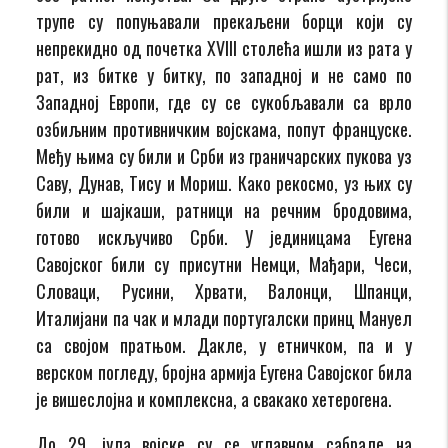
трупе су попуњавали прекаљени борци који су
непрекидно од почетка XVIII столећа ишли из рата у
рат, из битке у битку, по западној и не само по
Западној Европи, где су се сукобљавали са врло
озбиљним противничким војскама, попут француске.
Међу њима су били и Срби из граничарских пукова уз
Саву, Дунав, Тису и Мориш. Како рекосмо, уз њих су
били и шајкаши, ратници на речним бродовима,
готово искључиво Срби. У јединицама Еугена
Савојског били су присутни Немци, Мађари, Чеси,
Словаци, Русини, Хрвати, Валонци, Шпанци,
Италијани па чак и млади португалски принц Мануел
са својом пратњом. Дакле, у етничком, па и у
верском погледу, бројна армија Еугена Савојског била
је вишеслојна и комплексна, а свакако хетерогена.
До 29. јула војске су се углавном сабрале на