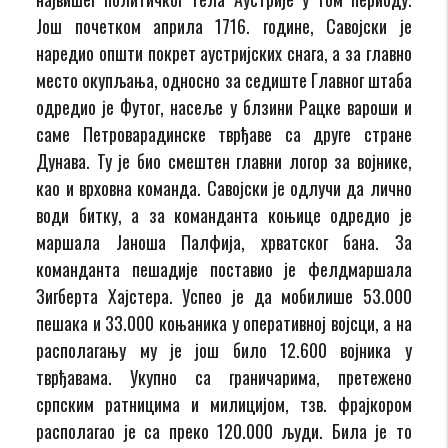
Још почетком априла 1716. године, Савојски је
наредио општи покрет аустријских снага, а за главно
место окупљања, односно за седиште Главног штаба
одредио је Футог, насеље у блзини Рацке вароши и
саме Петроварадинске тврђаве са друге стране
Дунава. Ту је био смештен главни логор за војнике,
као и врховна команда. Савојски је одлучи да лично
води битку, а за команданта коњице одредио је
маршала Јаноша Палфија, хрватског бана. За
команданта пешадије поставио је фелдмаршала
Зигберта Хајстера. Успео је да мобилише 53.000
пешака и 33.000 коњаника у оперативној војсци, а на
располагању му је још било 12.600 војника у
тврђавама. Укупно са граничарима, претежено
српским ратницима и милицијом, тзв. фрајкором
располагао је са преко 120.000 људи. Била је то