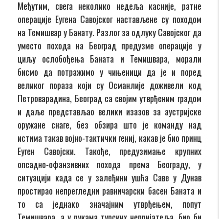
Међутим, свега неколико недеља касније, ратне
операције Еугена Савојског настављене су походом
на Темишвар у Банату. Разлог за одлуку Савојског да
уместо похода на Београд предузме операције у
циљу ослобођења Баната и Темишвара, морали
бисмо да потражимо у чињеници да је и поред
великог пораза који су Османлије доживели код
Петроварадина, Београд са својим утврђеним градом
и даље представљао велики изазов за аустријске
оружане снаге, без обзира што је команду над
истима такав војно-тактички гениј, какав је био принц
Еуген Савојски. Такође, предузимање крупних
опсадно-офанзивних похода према Београду, у
ситуацији када се у залеђини ушћа Саве у Дунав
простирао непрегледни равничарски басен Баната и
то са једнако значајним утврђењем, попут
Темишвара, а у рукама турских непријатеља, био би