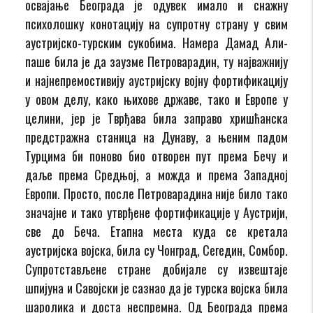
освајање Београда је одувек имало и снажну
психолошку конотацију на супротну страну у свим
аустријско-турским сукобима. Намера Дамад Али-
паше била је да заузме Петроварадин, ту најважнију
и најнепремостивију аустријску војну фортификацију
у овом делу, како њихове државе, тако и Европе у
целини, јер је Тврђава била заправо хришћанска
предстражна станица на Дунаву, а њеним падом
Турцима би поново био отворен пут према Бечу и
даље према Средњој, а можда и према Западној
Европи. Просто, после Петроварадина није било тако
значајне и тако утврђене фортификације у Аустрији,
све до Беча. Етапна места куда се кретала
аустријска војска, била су Чонград, Сегедин, Сомбор.
Супротстављене стране добијале су извештаје
шпијуна и Савојски је сазнао да је турска војска била
шаролика и доста неспремна. Од Београда према