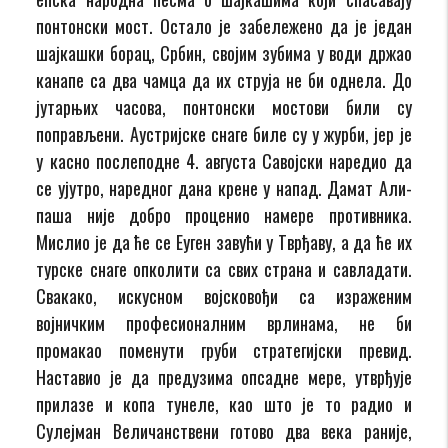
понтонски мост. Остало је забележено да је један
шајкашки борац, Србин, својим зубима у води држао
канапе са два чамца да их струја не би однела. До
јутарњих часова, понтонски мостови били су
поправљени. Аустријске снаге биле су у журби, јер је
у касно послеподне 4. августа Савојски наредио да
се ујутро, наредног дана крене у напад. Дамат Али-
паша није добро проценио намере противника.
Мислио је да ће се Еуген завући у Тврђаву, а да ће их
турске снаге опколити са свих страна и савладати.
Свакако, искусном војсковођи са израженим
војничким професионалним врлинама, не би
промакао поменути груби стратегијски превид.
Наставио је да предузима опсадне мере, утврђује
прилазе и копа тунеле, као што је то радио и
Сулејман Величанствени готово два века раније,