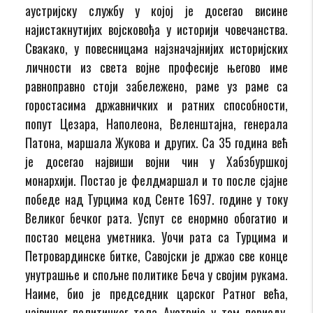
аустријску службу у којој је досегао висине
најистакнутијих војсковођа у историји човечанства.
Свакако, у повесницама најзначајнијих историјских
личности из света војне професије његово име
равноправно стоји забележено, раме уз раме са
горостасима државничких и ратних способности,
попут Цезара, Наполеона, Веленштајна, генерала
Патона, маршала Жукова и других. Са 35 година већ
је досегао највиши војни чин у Хабзбуршкој
монархији. Постао је фелдмаршал и то после сјајне
победе над Турцима код Сенте 1697. године у току
Великог бечког рата. Успут се енормно обогатио и
постао мецена уметника. Уочи рата са Турцима и
Петровардинске битке, Савојски је држао све конце
унутрашње и спољне политике Беча у својим рукама.
Наиме, био је председник царског Ратног већа,
највишег политичког тела Аустрије у том периоду.