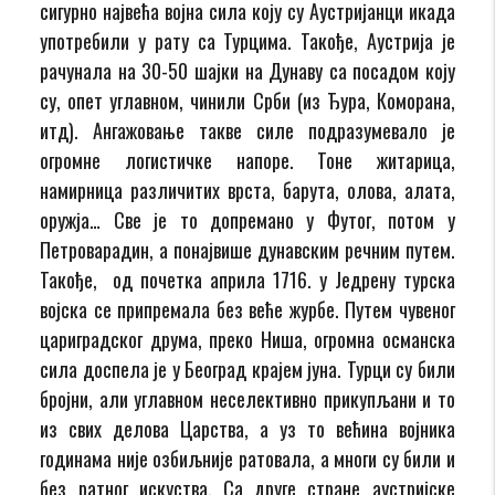
сигурно највећа војна сила коју су Аустријанци икада
употребили у рату са Турцима. Такође, Аустрија је
рачунала на 30-50 шајки на Дунаву са посадом коју
су, опет углавном, чинили Срби (из Ђура, Коморана,
итд). Ангажовање такве силе подразумевало је
огромне логистичке напоре. Тоне житарица,
намирница различитих врста, барута, олова, алата,
оружја… Све је то допремано у Футог, потом у
Петроварадин, а понајвише дунавским речним путем.
Такође, од почетка априла 1716. у Једрену турска
војска се припремала без веће журбе. Путем чувеног
цариградског друма, преко Ниша, огромна османска
сила доспела је у Београд крајем јуна. Турци су били
бројни, али углавном неселективно прикупљани и то
из свих делова Царства, а уз то већина војника
годинама није озбиљније ратовала, а многи су били и
без ратног искуства. Са друге стране аустријске