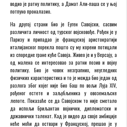
водио је ратну политику, а Дамат Али-паша се у њој
потпуно проналазио.
На другој страни био је Еуген Савојски, сасвим
различита личност од турског војсковође. Рођен је у
Паризу и припадао је француској аристократији
италијанског порекла пошто су му корени потицали
из споредне гране куће Савоја. Живео је и у Версају, а
од малена се интересовао за ратни позив и војну
политику. Био је човек незграпних, неугледних
физичких карактеристика и то је можда био један од
разлога због којег није био баш по вољи Луја XIV,
рођеног естете и заљубљеника у овоземаљске
лепоте. Показаће се да Савојском то није сметало
да испољи бриљантан војнички, дипломатски и
државнички таленат. Кад је видео да своје амбиције
неће моћи да оствари у Француској, прешао је у