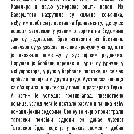
Кавалира и даље усмеравао општи напад. Из
Васерштата нахрупиле су хиљаде коњаника,
међутим проблем је настао на Транџаменту, где су се
пешаци заглавили у узаним отворима на бедемима
док су недовољно брзо излазили из бастиона.
Јаничари су уз ужасне поклике кренули у напад што
је изазвало пометњу у аустријским редовима.
Нарушен је борбени поредак и Турци су јурнули у
међупросторе, у рупе у борбеном поретку, па су чак
пробили линије и у другом реду. Аустријска коњица
са оба крила је притекла у помоћ и растерала Турке.
А затим је уследио противнапад, првенствено
коњице, услед чега је настало расуло и паника међу
османлијским редовима. Све су то мирно посматрали
татарски помоћни одреди са данас чувеног
Татарског брда, које је у њихов спомен и добио