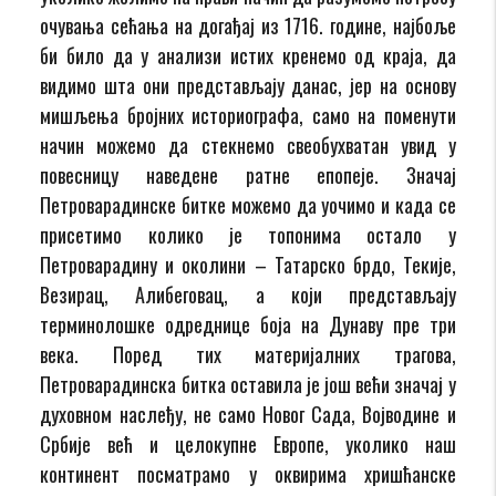
очувања сећања на догађај из 1716. године, најбоље
би било да у анализи истих кренемо од краја, да
видимо шта они представљају данас, јер на основу
мишљења бројних историографа, само на поменути
начин можемо да стекнемо свеобухватан увид у
повесницу наведене ратне епопеје. Значај
Петроварадинске битке можемо да уочимо и када се
присетимо колико је топонима остало у
Петроварадину и околини – Татарско брдо, Текије,
Везирац, Алибеговац, а који представљају
терминолошке одреднице боја на Дунаву пре три
века. Поред тих материјалних трагова,
Петроварадинска битка оставила је још већи значај у
духовном наслеђу, не само Новог Сада, Војводине и
Србије већ и целокупне Европе, уколико наш
континент посматрамо у оквирима хришћанске