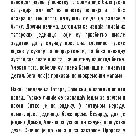
наведени назив. У почетку Татарима није била јасна
ситуација, али већ на почетку окршаја и то без
обзира на ток истог, одлучили су да не залазе у
битку. Другим речима, догодила се издаја помоћних
татарских јединица, које су првобитно имале
задатак да у случају посртања главнине турске
војске у сукобу са непријатељом, са бока нападну
аустријске снаге и на тај начин утичу на исход битке.
Уместо тога, побегли су према Каменици и поменути
детаљ бега, чак је приказан на оновременим мапама.
Након повлачења Татара, Савојски је наредио општи
напад. Турске линије се распадају једна за другом и
исход битке је на видику. У потпуном нереду,
османлијске јединице беже према Везирцу, док је
једино Дамад Али-паша успео да сачува присуство
духа. Скочио је на коња и са заставом Пророка у