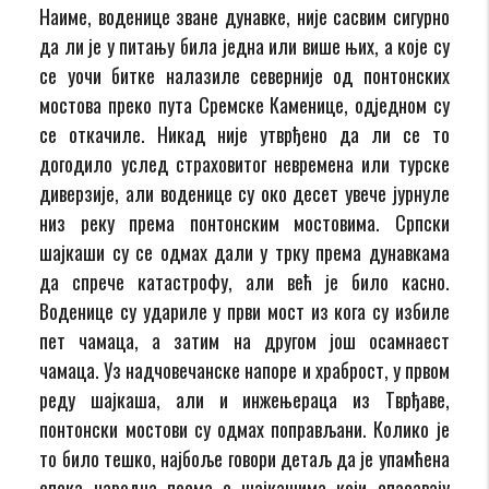
Наиме, воденице зване дунавке, није сасвим сигурно
да ли је у питању била једна или више њих, а које су
се уочи битке налазиле северније од понтонских
мостова преко пута Сремске Каменице, одједном су
се откачиле. Никад није утврђено да ли се то
догодило услед страховитог невремена или турске
диверзије, али воденице су око десет увече јурнуле
низ реку према понтонским мостовима. Српски
шајкаши су се одмах дали у трку према дунавкама
да спрече катастрофу, али већ је било касно.
Воденице су удариле у први мост из кога су избиле
пет чамаца, а затим на другом још осамнаест
чамаца. Уз надчовечанске напоре и храброст, у првом
реду шајкаша, али и инжењераца из Тврђаве,
понтонски мостови су одмах поправљани. Колико је
то било тешко, најбоље говори детаљ да је упамћена
епска народна песма о шајкашима који спасавају