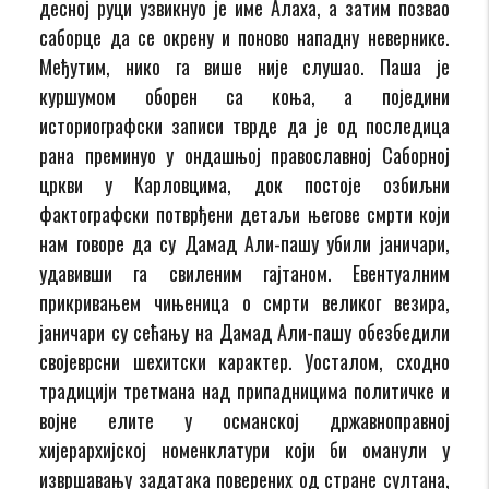
десној руци узвикнуо је име Алаха, а затим позвао
саборце да се окрену и поново нападну невернике.
Међутим, нико га више није слушао. Паша је
куршумом оборен са коња, а поједини
историографски записи тврде да је од последица
рана преминуо у ондашњој православној Саборној
цркви у Карловцима, док постоје озбиљни
фактографски потврђени детаљи његове смрти који
нам говоре да су Дамад Али-пашу убили јаничари,
удавивши га свиленим гајтаном. Евентуалним
прикривањем чињеница о смрти великог везира,
јаничари су сећању на Дамад Али-пашу обезбедили
својеврсни шехитски карактер. Уосталом, сходно
традицији третмана над припадницима политичке и
војне елите у османској државноправној
хијерархијској номенклатури који би оманули у
извршавању задатака поверених од стране султана,