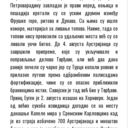
Петроварадину завладао је прави неред, коњица и
пешадија кретали су се уским друмом између
Фрушке горе, ритова и Дунава. Са њима су ишле
коморе, материјал за ливање топова. Наиме, тада се
топови нису превозили са удаљених места већ су се
ливали уочи битке. До 4. августа Аустријанци су
завршили припреме, које су укључивале и
поправљање делова Тврђаве, али већ два дана
раније почеле су чарке јер су Турци копали ровове и
прилазне путеве према одбрамбеним палисадама
фортификације, чиме су се опасно приближили
браниоцима истих. Савојски је тад већ био у Тврђави.
Принц Еуген је 2. августа изашао на Хорнверк. Један
од већих сукоба извидница догодио се на месту
данашње Капеле мира у Сремским Карловцима кад
је из строја избачено 700 Аустријанаца и мноштво