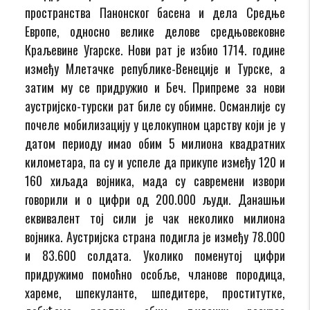
пространства Панонског басена и дела Средње
Европе, односно велике делове средњовековне
Краљевине Угарске. Нови рат је избио 1714. године
између Млетачке републике-Венеције и Турске, а
затим му се придружио и Беч. Припреме за нови
аустријско-турски рат биле су обимне. Османлије су
почеле мобилизацију у целокупном царству који је у
датом периоду имао обим 5 милиона квадратних
километара, па су и успеле да прикупе између 120 и
160 хиљада војника, мада су савремени извори
говорили и о цифри од 200.000 људи. Данашњи
еквивалент тој сили је чак неколико милиона
војника. Аустријска страна подигла је између 78.000
и 83.600 солдата. Уколико поменутој цифри
придружимо помоћно особље, чланове породица,
хареме, шпекуланте, шпедитере, проститутке,