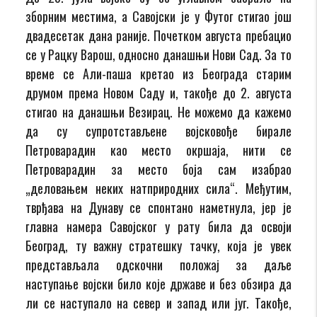
зборним местима, а Савојски је у Футог стигао још
двадесетак дана раније. Почетком августа пребацио
се у Рацку Варош, односно данашњи Нови Сад. За то
време се Али-паша кретао из Београда старим
друмом према Новом Саду и, такође до 2. августа
стигао на данашњи Везирац. Не можемо да кажемо
да су супротстављене војсковође бирале
Петроварадин као место окршаја, нити се
Петроварадин за место боја сам изабрао
„деловањем неких натприродних сила“. Међутим,
тврђава на Дунаву се спонтано наметнула, јер је
главна намера Савојског у рату била да освоји
Београд, ту важну стратешку тачку, која је увек
представљала одскочни положај за даље
наступање војски било које државе и без обзира да
ли се наступало на север и запад или југ. Такође,