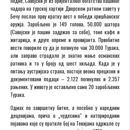
подне, Савојски је из оријенталног богатства пашиног
чадора на турској хартији Дворском ратном савету у
Бечу послао прву кратку вест о победи хришћанског
оружја. Заробљено је 149 топова, 50.000 шатора
(Савојски је пашин задржао за себе), тоне кафе и
житарица, и друге опреме и провијанта. Првобитне
вести говориле су да је погинуло чак 30.000 Турака,
али заправо страдало је знатно мање османских
ратника и то у броју од шест хиљада. Када је у
питању аустријска страна, постоје веома прецизни и
документовани подаци – 2.122 погинулих и 2.357
рањених. У животу је остављено само 20 заробљених
Турака.
Одмах по завршетку битке, а посебно у наредним
деценијама, прича о „чудесима“ и натприродним
појавама које су пратиле бој на Текијама одржале су