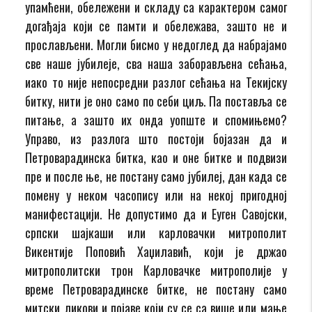
упамћени, обележени и складу са карактером самог
догађаја који се памти и обележава, зашто не и
прослављени. Могли бисмо у недоглед да набрајамо
све наше јубилеје, сва наша заборављена сећања,
иако то није непосредни разлог сећања на Текијску
битку, нити је оно само по себи циљ. Па поставља се
питање, а зашто их онда уопште и спомињемо?
Управо, из разлога што постоји бојазан да и
Петроварадинска битка, као и oне битке и подвизи
пре и после ње, не постану само јубилеј, дан када се
помену у неком часопису или на некој пригодној
манифестацији. Не допустимо да и Еуген Савојски,
српски шајкаши или карловачки митрополит
Викентије Поповић Хаџилавић, који је држао
митрополитски трон Карловачке митрополије у
време Петроварадинске битке, не постану само
митски ликови и појаве који су се са више или мање