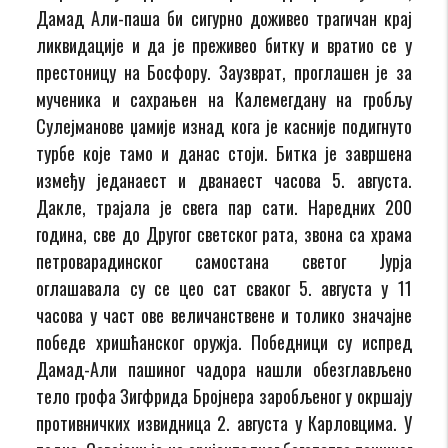
Дамад Али-паша би сигурно доживео трагичан крај
ликвидације и да је преживео битку и вратио се у
престоницу на Босфору. Заузврат, проглашен је за
мученика и сахрањен на Калемегдану на гробљу
Сулејманове џамије изнад кога је касније подигнуто
турбе које тамо и данас стоји. Битка је завршена
између једанаест и дванаест часова 5. августа.
Дакле, трајала је свега пар сати. Наредних 200
година, све до Другог светског рата, звона са храма
петроварадинског самостана светог Јурја
оглашавала су се цео сат сваког 5. августа у 11
часова у част ове величанствене и толико значајне
победе хришћанског оружја. Победници су испред
Дамад-Али пашиног чадора нашли обезглављено
тело грофа Зигфрида Бројнера заробљеног у окршају
противничких извидница 2. августа у Карловцима. У