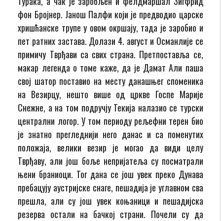
Турака, а чак је заробљен и фелдмаршал Зигфрид
фон Бројнер. Јанош Палфи који је предводио царске
хришћанске трупе у овом окршају, тада је заробио и
пет ратних застава. Долази 4. август и Османлије се
примичу Тврђави са свих страна. Претпоставља се,
макар легенда о томе каже, да је Дамат Али паша
свој шатор поставио на месту данашњег споменика
на Везирцу, нешто више од цркве Госпе Марије
Снежне, а на том подручју Текија налазио се турски
централни логор. У том периоду рељефни терен био
је знатно прегледнији него данас и са поменутих
положаја, велики везир је могао да види целу
Тврђаву, али још боље непријатеља су посматрали
њени браниоци. Тог дана се још увек преко Дунава
пребацују аустријске снаге, пешадија је углавном сва
прешла, али су још увек коњаници и пешадијска
резерва остали на бачкој страни. Почели су да