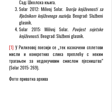
Сад: Школска књига.
Solar 2012: Milivoj Solar.
Teorija književnosti sa
Rječnikom književnoga nazivlja
.
Beograd: Službeni
glasnik.
Solar 2015: Milivoj Solar.
Povijest svjetske
književnosti
. Beograd: Službeni glasnik.
[1]
У Рилкеовој поезији се „тек назначени сплетови
мисли и конкретних слика преплећу с неким
трагањем за недокучивим смислом пјесништва”
(Solar 2015: 269).
Фото: приватна архива