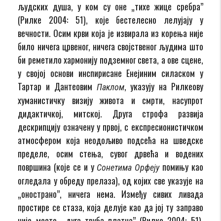
људских душа, у ком су оне „тихе жице сребра”
(Рилке 2004: 51), које бестелесно лелујају у
вечности. Осим крви која је извирала из корења није
било ничега црвеног, ничега својственог људима што
би реметило хармонију подземног света, а ове сцене,
у својој основи инспирисане Енејиним силаском у
Тартар и Дантеовим
, указују на Рилкеову
Паклом
хуманистичку визију живота и смрти, насупрот
дидактичкој, митској. Друга строфа развија
дескрипцију означену у првој, с експресионистичком
атмосфером која неодољиво подсећа на шведске
пределе, осим стења, сувог дрвећа и водених
површина (које се и у
помињу као
Сонетима Орфеју
огледала у обреду прелаза), од којих све указује на
„онострано”, ничега нема. Између сивих ливада
простире се стаза, која делује као да јој ту заправо
није место, „дуга труба платна” (Рилке 2004: 51),