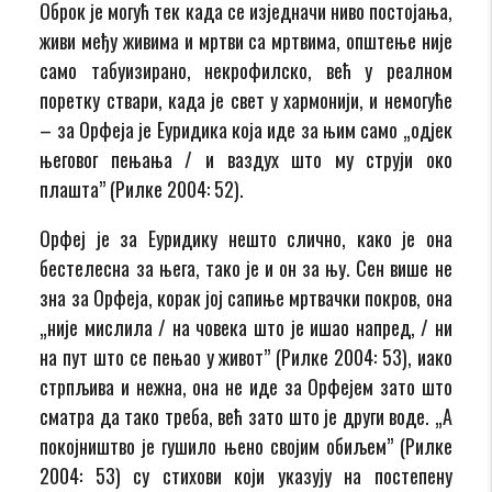
Оброк је могућ тек када се изједначи ниво постојања,
живи међу живима и мртви са мртвима, општење није
само табуизирано, некрофилско, већ у реалном
поретку ствари, када је свет у хармонији, и немогуће
– за Орфеја је Еуридика која иде за њим само „одјек
његовог пењања / и ваздух што му струји око
плашта” (Рилке 2004: 52).
Орфеј је за Еуридику нешто слично, како је она
бестелесна за њега, тако је и он за њу. Сен више не
зна за Орфеја, корак јој сапиње мртвачки покров, она
„није мислила / на човека што је ишао напред, / ни
на пут што се пењао у живот” (Рилке 2004: 53), иако
стрпљива и нежна, она не иде за Орфејем зато што
сматра да тако треба, већ зато што је други воде. „А
покојништво је гушило њено својим обиљем” (Рилке
2004: 53) су стихови који указују на постепену