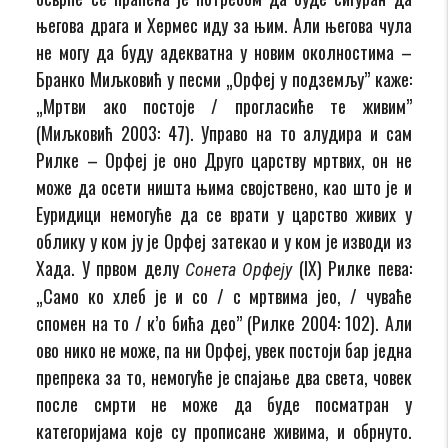
његова драга и Хермес иду за њим. Али његова чула
не могу да буду адекватна у новим околностима –
Бранко Миљковић у песми „Орфеј у подземљу” каже:
„Мртви ако постоје / прогласиће те живим”
(Миљковић 2003: 47). Управо на то алудира и сам
Рилке – Орфеј је оно Друго царству мртвих, он не
може да осети ништа њима својствено, као што је и
Еуридици немогуће да се врати у царство живих у
облику у ком ју је Орфеј затекао и у ком је изводи из
Хада. У првом делу
(IХ) Рилке пева:
Сонета Орфеју
„Само ко хлеб је и со / с мртвима јео, / чуваће
спомен на то / к’о бића део” (Рилке 2004: 102). Али
ово нико не може, па ни Орфеј, увек постоји бар једна
препрека за то, немогуће је спајање два света, човек
после смрти не може да буде посматран у
категоријама које су прописане живима, и обрнуто.