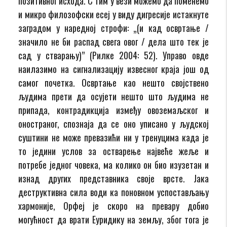
позитивног исхода. С тим у вези можемо да поменемо
и микро филозофски есеј у виду дигресије истакнуте
заградом у наредној строфи: „(и кад освртање /
значило не би распад свега овог / дела што тек је
сад у стварању)” (Рилке 2004: 52). Управо овде
наилазимо на сигнализацију извесног краја још од
самог почетка. Освртање као нешто својствено
људима прети да осујети нешто што људима не
припада, контрадикција између овоземаљског и
оностраног, спознаја да се оно уписано у људској
суштини не може превазићи ни у тренуцима када је
то једини услов за остварење највеће жеље и
потребе једног човека, ма колико он био изузетан и
изнад других представника своје врсте. Јака
деструктивна сила води ка поновном успостављању
хармоније, Орфеј је скоро на превару добио
могућност да врати Еуридику на земљу, због тога је