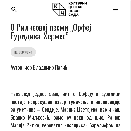
search
menu
О Рилкеовој песми „Орфеј.
Еуридика. Хермес”
10/09/2024
Аутор: мср Владимир Папић
Наизглед једноставан, мит о Орфеју и Еуридици
постаје непресушан извор тумачења и инспирације
за уметнике – Овидије, Марина Цветајева, као и наш
Бранко Миљковић, само су неки од њих. Рајнер
Марија Рилке, вероватно инспирисан барељефом из