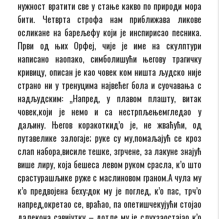
нужност вратити све у стање какво по природи мора
бити. Четврта строфа нам приближава ликове
осликане на барељефу који је инспирисао песника.
Први од њих Орфеј, чије је име на скулптури
написано наопако, симболишући његову трагичку
кривицу, описан је као човек ком ништа људско није
страно ни у тренуцима највећег бола и суочавања с
надљудским: „Напред, у плавом плашту, витак
човек,који је немо и са нестрпљењемгледао у
даљину. Његов коракоткид’о је, не жваћући, од
путавелике залогаје; руке су му,помаљајућ се кроз
слап набора,висиле тешке, згрчене, за лакуне знајућ
више лиру, која бешеса левом руком срасла, к’о што
срастурашљике руже с маслиновом граном.А чула му
к’о предвојена беху:док му је поглед, к’о пас, трч’о
напред,окретао се, враћао, па опетишчекујући стојао
далекона савијутку – дотле му је слухзаостајао к’о