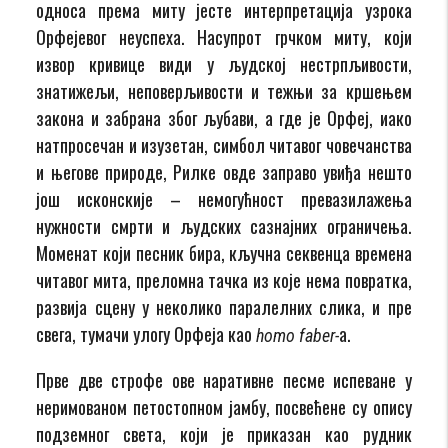
односа према миту јесте интерпретација узрока
Орфејевог неуспеха. Насупрот грчком миту, који
извор кривице види у људској нестрпљивости,
знатижељи, неповерљивости и тежњи за кршењем
закона и забрана због љубави, а где је Орфеј, иако
натпросечан и изузетан, симбол читавог човечанства
и његове природе, Рилке овде заправо увиђа нешто
још исконскије – немогућност превазилажења
нужности смрти и људских сазнајних ограничења.
Моменат који песник бира, кључна секвенца времена
читавог мита, преломна тачка из које нема повратка,
развија сцену у неколико паралелних слика, и пре
свега, тумачи улогу Орфеја као
a.
homo faber-
Прве две строфе ове наративне песме испеване у
неримованом петостопном јамбу, посвећене су опису
подземног света, који је приказан као рудник