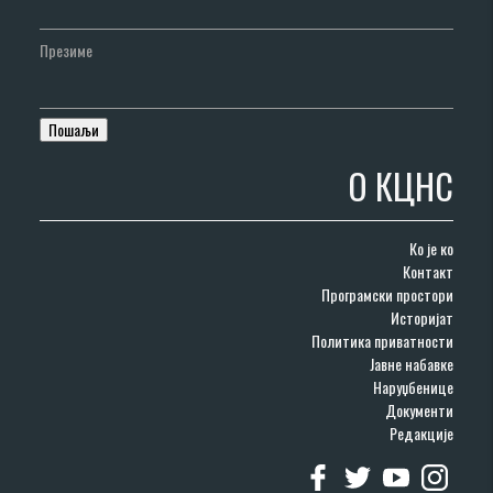
Презиме
О КЦНС
Ко је ко
Контакт
Програмски простори
Историјат
Политика приватности
Јавне набавке
Наруџбенице
Документи
Редакције