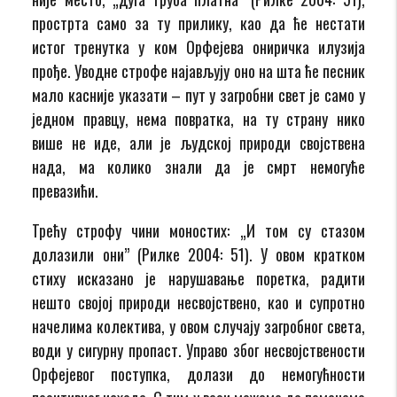
прострта само за ту прилику, као да ће нестати
истог тренутка у ком Орфејева ониричка илузија
прође. Уводне строфе најављују оно на шта ће песник
мало касније указати – пут у загробни свет је само у
једном правцу, нема повратка, на ту страну нико
више не иде, али је људској природи својствена
нада, ма колико знали да је смрт немогуће
превазићи.
Трећу строфу чини моностих: „И том су стазом
долазили они” (Рилке 2004: 51). У овом кратком
стиху исказано је нарушавање поретка, радити
нешто својој природи несвојствено, као и супротно
начелима колектива, у овом случају загробног света,
води у сигурну пропаст. Управо због несвојствености
Орфејевог поступка, долази до немогућности