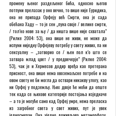
промену њеног раздељеног бића, односно његов
потпуни прелазак у оно вечно, то више није Еуридика,
она не припада Орфеју већ Смрти, она је сада
обећана Хаду – то је сен „пуна своје / велике смрти,
/ тол’ко нове за њу / да ништа више није схватала”
(Рилке 2004: 53), она више не живи, не може да
испуни ниједну Орфејеву потребу у свету живих, па ни
сексуалну – „затворио се / њен пол к’о што се
затвара млад цвет / у предвечерје” (Рилке 2004:
53), чак је и Хермесов додир вређа као претерана
присност, она више нема овоземаљске потребе и на
овом свету не би могла да оствари никакву улогу, као
ни Орфеј у подземљу. Њих двоје ће моћи да опште
тек када се њихове категорије постојања изједначе
– а то је могуће само кад Орфеј умре, нема преласка
из загробног света у свет живих, пут је увек
једносмеран. Она уједно доживљава метаморфозу,