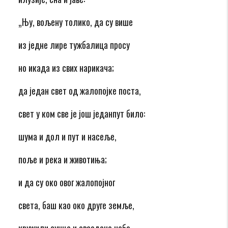
„Њу, вољену толико, да су више
из једне лире тужбалица просу
но икада из свих нарикача;
да један свет од жалопојке поста,
свет у ком све је још једанпут било:
шума и дол и пут и насеље,
поље и река и животиња;
и да су око овог жалопојног
света, баш као око друге земље,
кружили сунце и звездано небо,