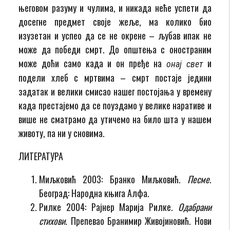
његовом разуму и чулима, и никада неће успети да
досегне предмет своје жеље, ма колико био
изузетан и успео да се не окрене – љубав ипак не
може да победи смрт. До општења с оностраним
може доћи само када и он пређе на
и
онај свет
подели хлеб с мртвима – смрт постаје једини
задатак и велики смисао нашег постојања у времену
када престајемо да се поуздамо у велике наративе и
више не сматрамо да утичемо на било шта у нашем
животу, па ни у сновима.
ЛИТЕРАТУРА
Миљковић 2003: Бранко Миљковић.
Песме
.
Београд: Народна књига Алфа.
Рилке 2004: Рајнер Марија Рилке.
Одабрани
стихови
. Препевао Бранимир Живојиновић. Нови