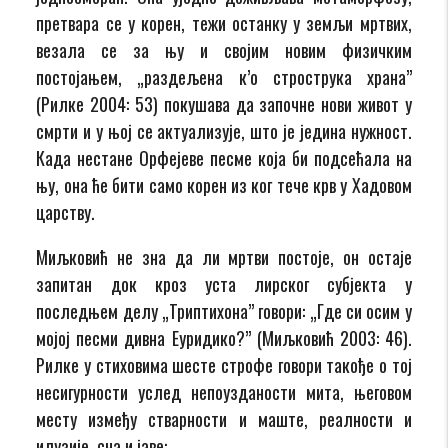
претвара се у корен, тежи останку у земљи мртвих,
везала се за њу и својим новим физичким
постојањем, „раздељена к’о строструка храна”
(Рилке 2004: 53) покушава да започне нови живот у
смрти и у њој се актуализује, што је једина нужност.
Када нестане Орфејеве песме која би подсећала на
њу, она ће бити само корен из ког тече крв у Хадовом
царству.
Миљковић не зна да ли мртви постоје, он остаје
запитан док кроз уста лирског субјекта у
последњем делу „Триптихона” говори: „Где си осим у
мојој песми дивна Еуридико?” (Миљковић 2003: 46).
Рилке у стиховима шесте строфе говори такође о тој
несигурности услед непоузданости мита, његовом
месту између стварности и маште, реалности и
илузије, сна и јаве: