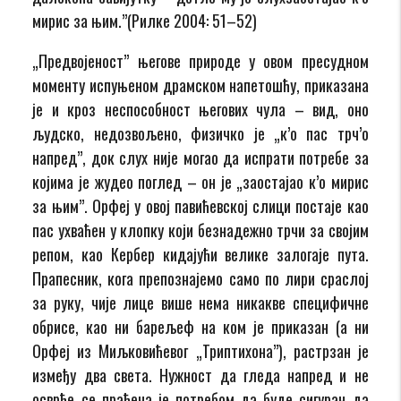
мирис за њим.”(Рилке 2004: 51–52)
„Предвојеност” његове природе у овом пресудном
моменту испуњеном драмском напетошћу, приказана
је и кроз неспособност његових чула – вид, оно
људско, недозвољено, физичко је „к’о пас трч’о
напред”, док слух није могао да испрати потребе за
којима је жудео поглед – он је „заостајао к’о мирис
за њим”. Орфеј у овој павићевској слици постаје као
пас ухваћен у клопку који безнадежно трчи за својим
репом, као Кербер кидајући велике залогаје пута.
Прапесник, кога препознајемо само по лири сраслој
за руку, чије лице више нема никакве специфичне
обрисе, као ни барељеф на ком је приказан (а ни
Орфеј из Миљковићевог „Триптихона”), растрзан је
између два света. Нужност да гледа напред и не
осврће се праћена је потребом да буде сигуран да