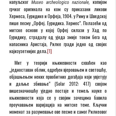
напуљског
копијом
Museo archeologico nazionale,
грчког оригинала на ком су приказани ликови
Хермеса, Еуридике и Орфеја, 1904. у Риму и Шведској
пише песму „Орфеј. Еуридика. Хермес”. Полазећи од
митске основе у којој Орфеј силази у Хад по
Еуридику, страдалу од уједа змије током бега од
напасника Аристаја, Рилке гради једно од својих
најизузетнијих дела.
[1]
Мит у теорији књижевности схваћен као
„једноставан облик, одређен вјеровањем и светошћу,
објашњењем неких првобитних догађаја који увјетују
и даљње збивање” (Solar 2012: 417) својом
вишезначношћу уједно постаје и темељ науке о
књижевности која се у својим зачецима бавила
проучавањем варијација на митске теме. Кључни
моменат за разумевање ове песме и самог Рилкеовог