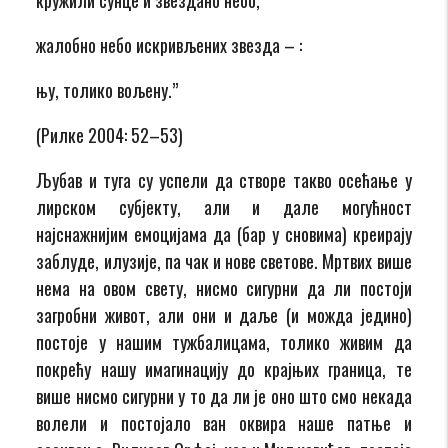
жалобно небо искривљених звезда – :
њу, толико вољену.”
(Рилке 2004: 52–53)
Љубав и туга су успели да створе такво осећање у
лирском субјекту, али и дале могућност
најснажнијим емоцијама да (бар у сновима) креирају
заблуде, илузије, па чак и нове светове. Мртвих више
нема на овом свету, нисмо сигурни да ли постоји
загробни живот, али они и даље (и можда једино)
постоје у нашим тужбалицама, толико живим да
покрећу нашу имагинацију до крајњих граница, те
више нисмо сигурни у то да ли је оно што смо некада
волели и постојало ван оквира наше патње и