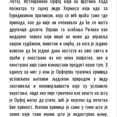
Лете). Истовремено Орфеј који на вратима Хада
посматра ту сцену види Хермеса који иде за
Еуридикином приликом, која се већ враћа тамо где
припада, као да није ни очекивала да ће се ишта
другачије десити. Управо то осећање Рилкеа као
модерног човека који више не може да управља
својом судбином, животом и смрћу, за кога је једино
извесно да ће једног дана нестати из овог света и
прећи у онострано из ког нема повратка, ако и
онострано није само измаштани продукт наше туге. У
односу на мит у ком је Орфејева трагичка кривица
условљена његовом људском природом у виду
знатижеље и неповерљивости које су условиле
окретање, овде она није тумачена као нешто на шта
је Орфеј могао да утиче, већ је неуспех од почетка
био нужност. Његова кривица је само у томе што је
човек који тежи ономе што је недоступно њему,