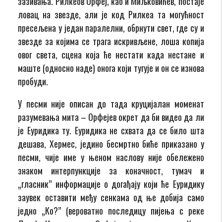
зазивања. Рилкеов Орфеј, као и Миљковићев, постаје
ловац на звезде, али је код Рилкеа та могућност
пресељена у један паралелни, обрнути свет, где су и
звезде за којима се трага искривљене, лоша копија
овог света, сцена која ће нестати када нестане и
маште (односно наде) онога који тугује и он се изнова
пробуди.
У песми није описан до тада круцијалан моменат
разумевања мита – Орфејев окрет да би видео да ли
је Еуридика ту. Еуридика не схвата да се било шта
дешава, Хермес, једино бесмртно биће приказано у
песми, чије име у њеном наслову није обележено
знаком интерпункције за коначност, тумач и
„гласник” информације о догађају који ће Еуридику
заувек оставити међу сенкама од ње добија само
једно „Ко?” (вероватно последицу пијења с реке