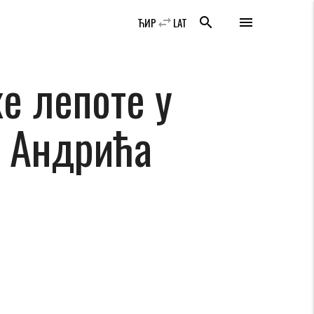
swap_horiz
search
menu
ЋИР
LAT
е лепоте у
 Андрића