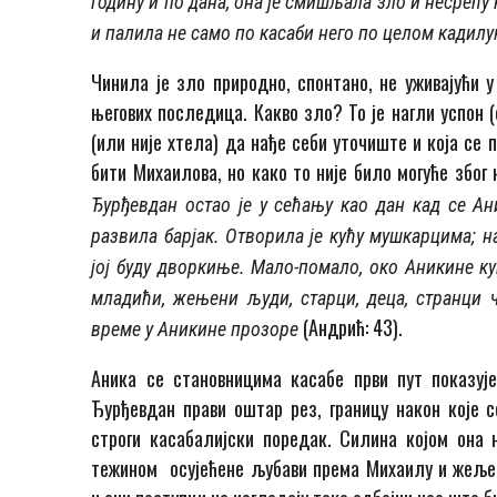
годину и по дана, она је смишљала зло и несрећу 
и палила не само по касаби него по це­лом ка­ди­л
Чинила је зло природно, спонтано, не уживајући у
његових последица. Какво зло? То је нагли успон (е
(или није хтела) да нађе себи уто­чи­­ште и која 
бити Ми­хаи­­лова, но како то није било могуће због
Ђурђевдан остао је у сећању као дан кад се Ан
развила барјак. Отворила је кућу мушкарцима; на
јој буду дворкиње. Мало-помало, око Аникине ку
младићи, жењени људи, старци, деца, странци ча
(Андрић: 43).
време у Аникине прозоре
Аника се становницима касабе први пут показуј
Ђурђевдан прави оштар рез, границу након које с
строги касабалијски поредак. Силина којом она н
тежином осујећене љубави према Михаилу и жеље 