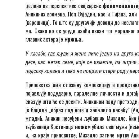
целина из перспективе својеврсне
фено­ме­но­ло­
Аникиних времена. Поп Ву­јадин, као и Тијана, али
(варошици). То што су дру­гачији доводи до несла
ма. Свако ко се усуди изаћи изван тог моралног о
главних актера је
мржња.
У касаби, где људи и жене личе једно на друго ка
дете, као ветар семе, које се изметне, па штрчи 
подсеку колена и тако не поврати стари ред у ва­
Приповетка има сложену композицију и представљ
појављују подударне, па­ра­лел­не личности и дог
сказују шта ће се десити. Аникином паду претходи, 
је бацила „образ под ноге и запалила касабу” (Андри
младић. Аникин несуђени љубавник Михаило, био је 
љубавница Крстиница
ножем
уби­ла свог мужа (из
и, на кра­ју при­поветке, Михаило затиче мртву Ан