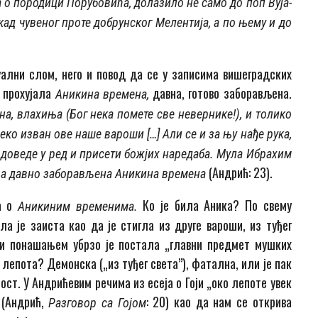
 о породици Порубовића, долазило не само до поп Ву­ја­­
кад чувеног проте добрунског Ме­лен­тија, а по њему и до
ални слом, него и повод да се у за­­писима вишеградских
 прохујала
давна, готово заборављена.
Аникина времена,
, влахиња (Бог нека помете све не­вер­­ни­ке!), и толико
ко изван ове наше варо­ши […] Али се и за њу нађе рука,
т доведе у ред и при­сети бож­јих наредаба. Мула Ибрахим
(Андрић: 23).
е за давно за­борављена Аникина времена
ча о
Ко је била Аника? По свему
Аникиним временима.
ла је заиста као да је стигла из друге вароши, из туђег
 и пона­ша­њем убрзо је постала „главни предмет мушких
о лепота? Демонска („из туђег света”), фатална, или је пак
ост. У Андрићевим речима из есеја о Гоји „око лепоте увек
 (Андрић,
: 20) као да нам се открива
Разговор са Гојом