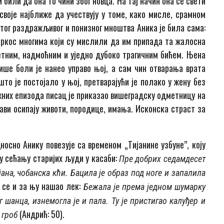
 били да она то чини због новца. На тај начин она се свети
 своје најближе да учествују у томе, како мисле, срамном
тог раздражљивог и понизног мноштва Аника је била са­ма:
пркос многима који су ми­сли­ли да им припада та жалосна
зет­ним, надмоћним и уједно дубоко трагичним бићем. Њена
ше боли је нанео управо њој, а сам чин отварања врата
то је постојало у њој, претварајући је по­лако у жену без
жних епизода пи­сац је приказао вишеградску одметницу на
арави осипају животи, породице, имања. Исконска страст за
осно Анику повезује са временом „Ти­ја­нине узбуне”, коју
у сећању ста­ри­јих људи у касаби:
Пре добрих седамдесет
ијана, чобанска кћи. Бацила је образ под ноге и запалила
да се и за њу нашао лек:
Бежала је према једном шумарку
 шанца, изнемогла је и пала. Ту је при­сти­гао калуђер и
(Андрић: 50).
 гроб