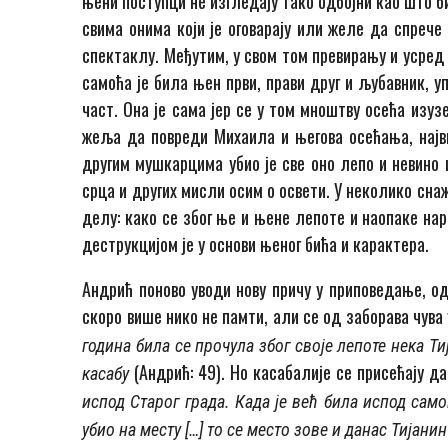
њени поступци не изгледају тако одбојни као што би
свима онима који је оговарају или желе да спрече
спектаклу. Међутим, у свом том превирању и усред 
самоћа је била њен први, прави друг и љубавник, у
част. Она је сама јер се у том мноштву осећа изу­
жеља да повреди Михаила и његова осећања, најви
другим мушкарцима убио је све оно лепо и невино ш
срца и других мисли осим о освети. У неколико сна
делу: како се због ње и њене лепоте и нао­па­ке н
деструкцијом је у ос­нови њеног бића и карактера.
Андрић поново уводи нову причу у приповедање, одн
скоро више нико не памти, али се од заборава чува 
година била се прочула због своје ле­по­те нека Т
(Андрић: 49). Но каса­ба­ли­је се присећају 
касабу
испод Ста­рог града. Када је већ била испод самог
убио на месту […] то се место зове и данас Тијанин