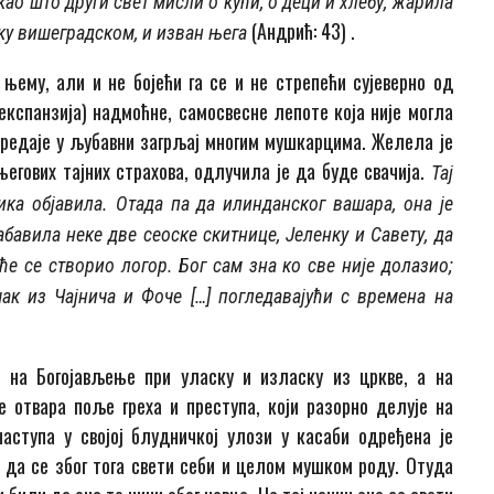
као што дру­ги свет мисли о кући, о деци и хлебу, жарила
(Андрић: 43) .
у­ку вишеградском, и изван њега
 њему, али и не бојећи га се и не стрепећи сујеверно од
кс­пан­зи­ја) надмоћне, самосвесне лепоте која није могла
се предаје у љубавни загрљај многим мушкарцима. Желела је
 његових тајних страхова, одлучила је да бу­де свачија.
Тај
ика објавила. Отада па да илинданског вашара, она је
бавила неке две сеоске скитнице, Јеленку и Савету, да
ће се створио логор. Бог сам зна ко све није долазио;
к из Чајнича и Фоче […] по­гле­давајући с времена на
е на Богојављење при уласку и изласку из цркве, а на
е отвара поље греха и преступа, који разорно делује на
аступа у својој блудничкој улози у касаби одређена је
да се због тога свети себи и целом мушком роду. Отуда