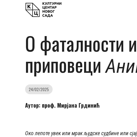
О фаталности и
приповеци
Ани
24/02/2025
Аутор: проф. Мирјана Грдинић
Око лепоте увек или мрак људске судбине или сја