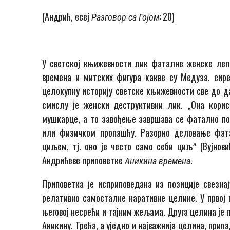
(Андрић, есеј
: 20)
Разговор са
Гојом
У светској књижевности лик фаталне женске лепо
времена и митских фигура какве су Медуза, сире
целокупну историју светске књижевности све до д
смислу је женски деструктивни лик. „Она корис
мушкарце, а то завођење завршава се фатално по
или физичком пропашћу. Разорно деловање фат
циљем, тј. оно је често само себи циљˮ (Вујнови
Андрићеве приповетке
.
Аникина времена
Приповетка је исприповедана из позиције свезнај
релативно самосталне наративне це­ли­не. У прво
његовој не­сре­ћи и тајним жељама. Друга целина је
Аникину. Трећа, а уједно и најважнија целина, прип