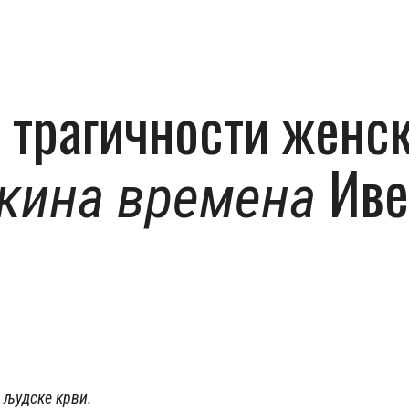
 трагичности женск
Иве
кина времена
ј људске крви.