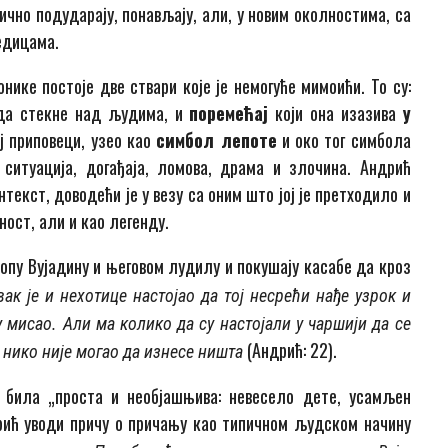
но подударају, по­нав­ља­ју, али, у новим околностима, са
е­дицама.
ике постоје две ствари које је не­могуће мимоићи. То су:
да стекне над људима, и
поремећај
који она иза­зи­ва
у
ој приповеци, узео као
сим­бол лепоте
и око тог симбола
и­туа­ци­ја, догађаја, ломова, драма и злочина. Андрић
нтекст, доводећи је у везу са оним што јој је претходило и
ност, али и као легенду.
пу Вујадину и његовом лу­ди­лу и покушају касабе да кроз
вак је и нехотице настојао да тој несрећи нађе узрок и
 мисао. Али ма колико да су настојали у чаршији да се
(Андрић: 22).
 нико није могао да изнесе ништа
била „проста и необјашњива: не­ве­село дете, усамљен
рић уводи причу о при­ча­њу као типичном људском начину