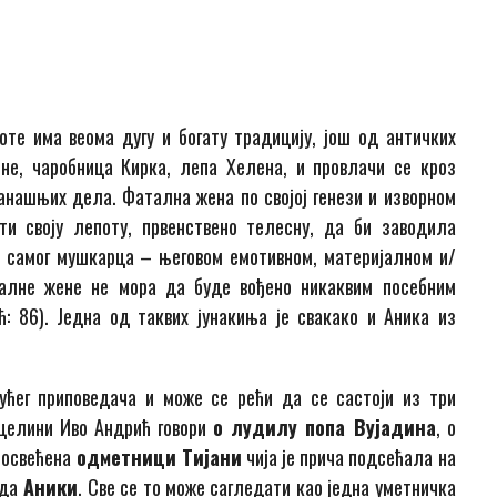
те има веома дугу и богату традицију, још од античких
не, чаробница Кирка, лепа Хелена, и провлачи се кроз
анашњих дела. Фатална жена по својој генези и изворном
ти своју лепоту, првенствено телесну, да би заводила
 самог мушкарца – његовом емотивном, материјалном и/
алне жене не мора да буде вођено никаквим посебним
ћ: 86). Једна од таквих јунакиња је свакако и Аника из
ућег при­по­ведача и може се рећи да се састоји из три
ј целини Иво Андрић говори
о лудилу попа Вујадина
, о
 посвећена
одметници Тијани
чија је прича под­сећала на
ада
Аники
. Све се то мо­же сагледати као једна уметничка