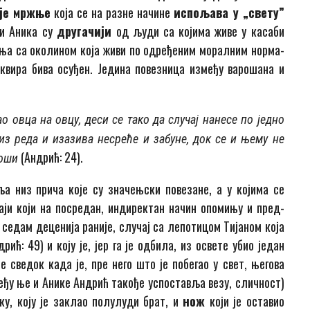
гије мржње
која се на разне начине
испољава у „свету”
 и Аника су
другачији
од људи са којима живе у касаби
гања са околином која живи по одређеним моралним нор­ма­
квира бива осуђен. Једина по­вез­ни­ца између варошана и
о овца на овцу, деси се тако да слу­чај нанесе по једно
из реда и иза­зи­ва не­сре­ће и забуне, док се и њему не
(Андрић: 24).
роши
а низ прича које су значењски повезане, а у којима се
ађаји који на посредан, индиректан начин опомињу и пред­
седам деценија раније, случај са ле­по­ти­цом Тијаном која
ћ: 49) и коју је, јер га је од­би­ла, из освете убио један
све­док ка­да је, пре него што је побегао у свет, његова
међу ње и Анике Андрић такође успоставља везу, сличност)
ику, коју је заклао полулуди брат, и
нож
ко­ји је ос­тавио