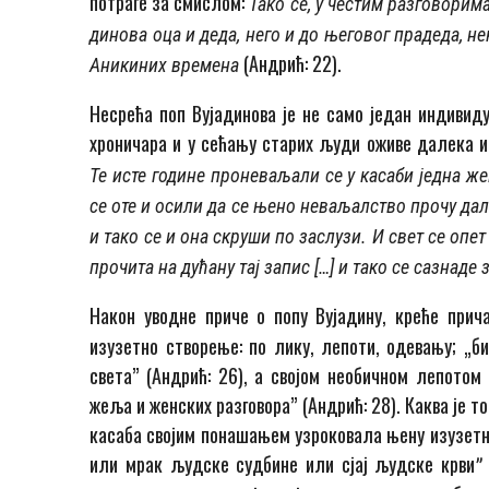
потраге за смислом:
Тако се, у честим разговорима
динова оца и деда, него и до његовог прадеда, не
(Андрић: 22).
Аникиних времена
Несрећа поп Вујадинова је не само један индивиду
хроничара и у сећању старих људи оживe далека и
Те исте године проневаљали се у касаби једна жена
се оте и осили да се њено неваљалство прочу дале
и тако се и она скруши по заслузи. И свет се опе
прочита на дућану тај запис
[…] и тако се сазнад
Након уводне приче о попу Вујадину, креће при
изузетно створење: по лику, лепоти, одевању; „би
света” (Андрић: 26), а својом необичном лепотом
жеља и женских разговора” (Андрић: 28). Каква је т
касаба својим пона­ша­њем узроковала њену изузетн
или мрак људске судбине или сјај људске крвиˮ