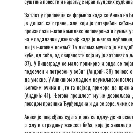
суштина повести и најављује мрак људских судбина и
Заплет у приповеци се формира када се Аника на Б
је дошао са стране, али који је оптерећен сећање
произилази његов комплекс неповерења и сумње у ж
на младалачки доживљај: када је ње­гова љубавниц
ли је ње­говим ножем? Та дилема мучила је младића
куће, од себе, од свирепости која му је затровала 
37). У Вишеграду се мало примирио и онда се поја
подсечен и потресен у себиˮ (Андрић: 39) поново 
да умакне. У Аникином хлад­ном неумољивом поглед
његовим очима и „то га најзад примора да призна
(Андрић: 41). Његова прошлост му не дозвољава д
поводом празника Ђурђевдана и да се вере, чиме се
Аники је повређена сујета и она се одлучује на осв
о злу и страдању женског бића, које је заволело