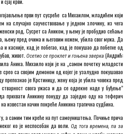
 сјај крви.
огојављење први пут сусреће са Михаилом, младићем који
м на случајно саучествовање у јед­ном злочину, из чега
енски род. Сусрет са Аником, у њему је пробудио сећање
а, њему пред очима и његовим ножем, убила свог мужа. Да
 и касније, кад је побегао, кад је покушао да побегне од
љубав, живот.
(Андрић:
Осетио се проклет и гоњена зверка
вила Ани­ка. Михаило који је на „самом почетку младости
се срео са својим демоном од којег је узалудно покушавао
у препознао је Крстиницу, жену која је убила човека пред
 стварност свога ужаса и да се одрекне наде у буђење”
а прихвати Аникину по­ну­­ду да заједно оду на теферич
 на известан начин покреће Аникина трагична судбина.
ету, а самим тим креће на пут са­моуништења. Почиње прича
 неког ко је неспособан да воли.
Од тога времена, па за