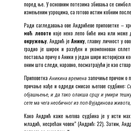
поред ње. У основним потезима збивања се симболич
измењеним узроцима, са готово истим коб­ним по­сл
Ради сагледавања ове Андрићеве приповетке – хрон
моћ лепоте
које неко лепо биће има или може 
окружењу
. Андрић је
Анику
, главну личност у ов
градио је широк и разуђен и укомпонован сплет с
поставља причу о Аники у један ши­ри историјски ко
оним што следи, наравно, посматрајући је као ствар
Приповетка
започиње причом о по
Аникина времена
причање нађе и одреди смисао његове судбине:
С
објашњење, и да тако олакша срцу и умири тешку
сете ма чега необичног из поп-Вујадинова живота,
Како Андрић каже његова судбина је у исти мах 
младић, несрећан човек” (Андрић: 22). Затим, Анд