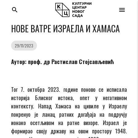
search
menu
НОВЕ ВАТРЕ ИЗРАЕЛА И ХАМАСА
29/11/2023
Аутор: проф. др Растислав Стојсављевић
Тог 7. октобра 2023. године поново се исписала
историја Блиског истока, опет у негативном
контексту. Напад Хамаса на цивиле у Израелу
покренуо је ланац ратних догађаја на подручју
ионако осетљивом на ратне вихоре. Израел је
формирао своју државу на овом простору 1948.