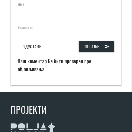
Име
Коментар
ОДУСТАНИ
ПОШАЉИ
send
Ваш коментар ће бити проверен пре
објављивања
ПРОЈЕКТИ