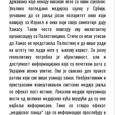
државама које немају никакве везе са овим сукобом.
Уколико погледамо медијску сцену у Србији,
уочавамо да се јавља јасан поларитет оних који
навијају за Израел и оних који своје симпатије дају
Хамасу. Такви често повезују ову милитантну
организацију са Палестинцима. Стиче се ипак утисак
да Хамас не представља Палестину и да више ради
на штету тих људи него у њихову корист. За јасну
геополитику потребна је објективност, али и
доступност информацијама које су почетком рата у
Украјини веома упитне. Ово је свакако део праксе
ратова који све више узимају замах. Необјективним и
пристрасним извештавањем светских медија јавља
се ефекат пост-истине. Локални медији преузимају
вести од великих медијских кућа верујући да су оне
најбоље информисане. Тиме се ствара ефекат
„медијског ланцаˮ где се информације прослеђују и