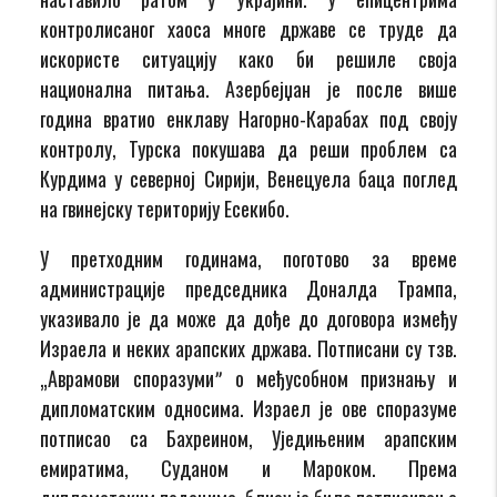
контролисаног хаоса многе државе се труде да
искористе ситуацију како би решиле своја
национална питања. Азербејџан је после више
година вратио енклаву Нагорно-Карабах под своју
контролу, Турска покушава да реши проблем са
Курдима у северној Сирији, Венецуела баца поглед
на гвинејску територију Есекибо.
У претходним годинама, поготово за време
администрације председника Доналда Трампа,
указивало је да може да дође до договора између
Израела и неких арапских држава. Потписани су тзв.
„Аврамови споразумиˮ о међусобном признању и
дипломатским односима. Израел је ове споразуме
потписао са Бахреином, Уједињеним арапским
емиратима, Суданом и Мароком. Према