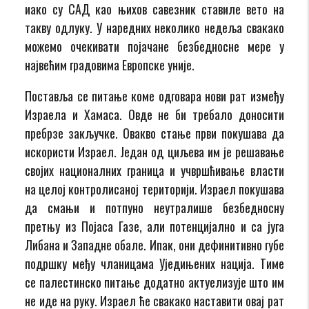
иако су САД као њихов савезник ставиле вето на
такву одлуку. У наредних неколико недеља свакако
можемо очекивати појачане безбедносне мере у
највећим градовима Европске уније.
Поставља се питање коме одговара нови рат између
Израела и Хамаса. Овде не би требало доносити
пребрзе закључке. Овакво стање први покушава да
искористи Израел. Један од циљева им је решавање
својих националних граница и учвршћивање власти
на целој контролисаној територији. Израел покушава
да смањи и потпуно неутралише безбедносну
претњу из Појаса Газе, али потенцијално и са југа
Либана и Западне обале. Ипак, они дефинитивно губе
подршку међу чланицама Уједињених нација. Тиме
се палестинско питање додатно актуелизује што им
не иде на руку. Израел ће свакако наставити овај рат