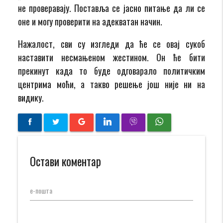
не проверавају. Поставља се јасно питање да ли се
оне и могу проверити на адекватан начин.
Нажалост, сви су изгледи да ће се овај сукоб
наставити несмањеном жестином. Он ће бити
прекинут када то буде одговарало политичким
центрима моћи, а такво решење још није ни на
видику.
Остави коментар
е-пошта