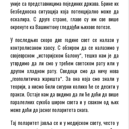
уније са представницима појединих држава. Брине их
безбедносна ситуација која потенцијално може да
ескалира. С друге стране, главе су им све више
окренуте ка Вашингтону гледајући њихове потезе.
У последњих скоро две године свет се налази у
контролисаном хаосу. С обзиром да се налазимо у
својеврсном „историјском балонуˮ, тешко нам је да
утврдимо да ли смо у трећем светском рату или у
другом хладном рату. Сведоци смо да ничу нова
„геополитичка жариштаˮ. За она која смо знали у
теорији, а нисмо били сигурни колико ће се десити у
пракси. Остаје нам да видимо да ли ће доћи до више
паралелних сукоба широм света и у сваком од њих
може доћи до јасног поларитета снага.
Тај поларитет јавља се и у медијском свету, често у