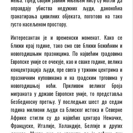
оправдају убиства недужних људи, даноноћна
гранатирања цивилних објеката, поготово на тако
густо насељеном простору.
Интересантан је и временски моменат. Како се
ближи крај године, тако смо све ближи божићним и
новогодишњим празницима. По највећим градовима
Европске уније се очекује, као и сваке године, велика
концентрација људи, пре свега у тржним центрима и
празничним куповинама и на градским трговима у
новогодишњој ноћи. Приливом великог броја
миграната у државе Европске уније, то представља
безбедносну претњу. У последњих шест до седам
година милиони људи са Блиског истока и Северне
Африке стигли су до највећих центара Немачке,
Француске, Италије, Холандије, Белгије и других