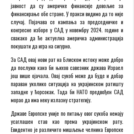
јавност да су америчке финансије довољне за
финансирање обе стране. У пракси видимо да то није
случај. Појачава се кампања за председничке и
конгресне изборе у САД у новембру 2024. године и
свакако да ће актуелна америчка администрација
покушати да игра на сигурно.
За САД овај нови рат на Блиском истоку може добро
да послужи како би њихов савезник држава Израел
још више ојачала. Овај сукоб може да буде и добар
параван уколико ситуација на украјинском ратишту
западне у ћорсокак. Тада би НАТО предвођен САД
морао да има неку излазну стратегију.
Државе Европске уније по питању овог сукоба немају
усаглашен став као према украјинском рату.
Евидентно је различито мишљење челника Европске