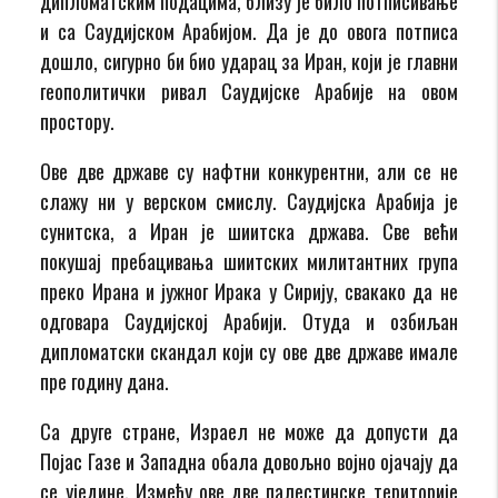
дипломатским подацима, близу је било потписивање
и са Саудијском Арабијом. Да је до овога потписа
дошло, сигурно би био ударац за Иран, који је главни
геополитички ривал Саудијске Арабије на овом
простору.
Ове две државе су нафтни конкурентни, али се не
слажу ни у верском смислу. Саудијска Арабија је
сунитска, а Иран је шиитска држава. Све већи
покушај пребацивања шиитских милитантних група
преко Ирана и јужног Ирака у Сирију, свакако да не
одговара Саудијској Арабији. Отуда и озбиљан
дипломатски скандал који су ове две државе имале
пре годину дана.
Са друге стране, Израел не може да допусти да
Појас Газе и Западна обала довољно војно ојачају да
се уједине. Између ове две палестинске територије