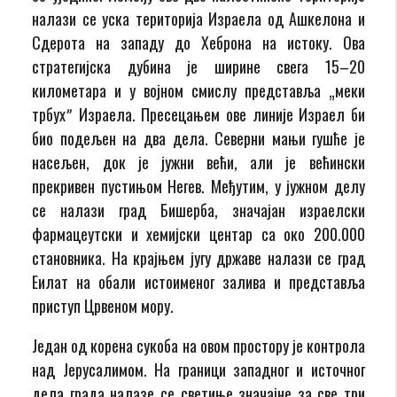
налази се уска територија Израела од Ашкелона и
Сдерота на западу до Хеброна на истоку. Ова
стратегијска дубина је ширине свега 15–20
километара и у војном смислу представља „меки
трбухˮ Израела. Пресецањем ове линије Израел би
био подељен на два дела. Северни мањи гушће је
насељен, док је јужни већи, али је већински
прекривен пустињом Негев. Међутим, у јужном делу
се налази град Бишерба, значајан израелски
фармацеутски и хемијски центар са око 200.000
становника. На крајњем југу државе налази се град
Еилат на обали истоименог залива и представља
приступ Црвеном мору.
Један од корена сукоба на овом простору је контрола
над Јерусалимом. На граници западног и источног
дела града налазе се светиње значајне за све три