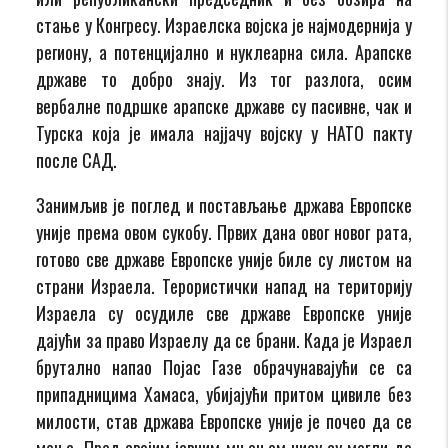
стање у Конгресу. Израелска војска је најмодернија у
региону, а потенцијално и нуклеарна сила. Арапске
државе то добро знају. Из тог разлога, осим
вербалне подршке арапске државе су пасивне, чак и
Турска која је имала најјачу војску у НАТО пакту
после САД.
Занимљив је поглед и постављање држава Европске
уније према овом сукобу. Првих дана овог новог рата,
готово све државе Европске уније биле су листом на
страни Израела. Терористички напад на територију
Израела су осудиле све државе Европске уније
дајући за право Израелу да се брани. Када је Израел
брутално напао Појас Газе обрачунавајући се са
припадницима Хамаса, убијајући притом цивиле без
милости, став држава Европске уније је почео да се
мења. Пред својим јавним мњењем нису су могли да