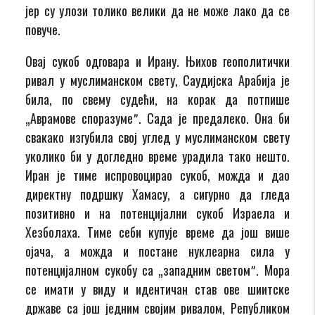
јер су улози толико велики да не може лако да се
повуче.
Овај сукоб одговара и Ирану. Њихов геополитички
ривал у муслиманском свету, Саудијска Арабија је
била, по свему судећи, на корак да потпише
„Аврамове споразумеˮ. Сада је предалеко. Она би
свакако изгубила свој углед у муслиманском свету
уколико би у догледно време урадила тако нешто.
Иран је тиме испровоцирао сукоб, можда и дао
директну подршку Хамасу, а сигурно да гледа
позитивно и на потенцијални сукоб Израела и
Хезболаха. Тиме себи купује време да још више
ојача, а можда и постане нуклеарна сила у
потенцијалном сукобу са „западним светомˮ. Мора
се имати у виду и идентичан став ове шиитске
државе са још једним својим ривалом, Републиком