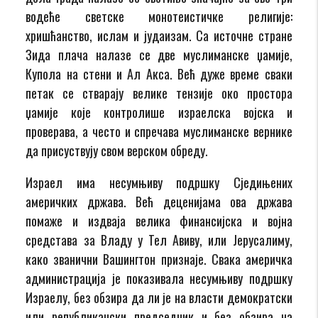
водеће светске монотеистичке религије:
хришћанство, ислам и јудаизам. Са источне стране
Зида плача налазе се две муслиманске џамије,
Купола на стени и Ал Акса. Већ дуже време сваки
петак се стварају велике тензије око простора
џамије које контролише израелска војска и
проверава, а често и спречава муслиманске вернике
да присуствују свом верском обреду.
Израел има несумњиву подршку Сједињених
америчких држава. Већ деценијама ова држава
помаже и издваја велика финансијска и војна
средстава за Владу у Тел Авиву, или Јерусалиму,
како званични Вашингтон признаје. Свака америчка
администрација је показивала несумњиву подршку
Израелу, без обзира да ли је на власти демократски
или републикански председник и без обзира на