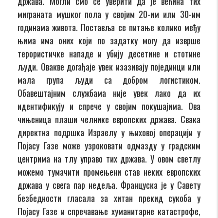
држава. Могли смо се уверити да је већина тих
миграната мушког пола у својим 20-им или 30-им
годинама живота. Поставља се питање колико међу
њима има оних који по задатку могу да изврше
терористичке нападе и убију десетине и стотине
људи. Овакве догађаје увек изазивају појединци или
мала група људи са добром логистиком.
Обавештајним службама није увек лако да их
идентификују и спрече у својим покушајима. Ова
чињеница плаши челнике европских држава. Свака
директна подршка Израелу у њиховој операцији у
Појасу Газе може узроковати одмазду у градским
центрима на тлу управо тих држава. У овом светлу
можемо тумачити промењени став неких европских
држава у свега пар недеља. Француска је у Савету
безбедности гласала за хитан прекид сукоба у
Појасу Газе и спречавање хуманитарне катастрофе,