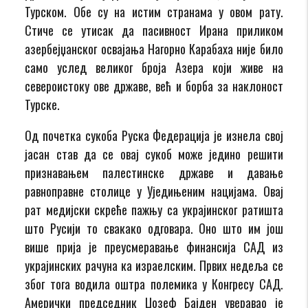
Турском. Обе су на истим странама у овом рату.
Стиче се утисак да пасивност Ирана приликом
азербејџанског освајања Нагорно Карабаха није било
само услед великог броја Азера који живе на
североистоку ове државе, већ и борба за наклоност
Турске.
Од почетка сукоба Руска Федерација је изнела свој
јасан став да се овај сукоб може једино решити
признавањем палестинске државе и давање
равноправне столице у Уједињеним нацијама. Овај
рат медијски скреће пажњу са украјинског ратишта
што Русији то свакако одговара. Оно што им још
више прија је преусмеравање финансија САД из
украјинских рачуна ка израелским. Првих недеља се
због тога водила оштра полемика у Конгресу САД.
Амерички председник Џозеф Бајден уверавао је