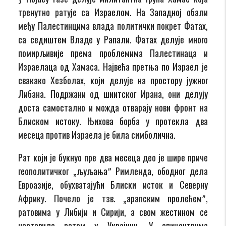
тренутно ратује са Израелом. На Западној обали
међу Палестинцима влада политички покрет Фатах,
са седиштем Владе у Рапали. Фатах делује много
помирљивије према проблемима Палестинаца и
Израелаца од Хамаса. Највећа претња по Израел је
свакако Хезболах, који делује на простору јужног
Либана. Подржани од шиитског Ирана, они делују
доста самостално и можда отварају нови фронт на
Блиском истоку. Њихова борба у протекла два
месеца против Израела је била симболична.
Рат који је букнуо пре два месеца део је шире приче
геополитичког „љуљањаˮ Римленда, ободног дела
Евроазије, обухватајући Блиски исток и Северну
Африку. Почело је тзв. „арапским пролећемˮ,
ратовима у Либији и Сирији, а свом жестином се
наставило ратом у Украјини. У епицентрима