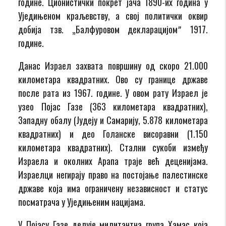
године. Ционистички покрет јача 1890-их година у
Уједињеном краљевству, а свој политички оквир
добија тзв. „Балфуровом декларацијомˮ 1917.
године.
Данас Израел захвата површину од скоро 21.000
километара квадратних. Ово су границе државе
после рата из 1967. године. У овом рату Израел је
узео Појас Газе (363 километара квадратних),
Западну обалу (Јудеју и Самарију, 5.878 километара
квадратних) и део Голанске висоравни (1.150
километара квадратних). Стални сукоби између
Израела и околних Арапа траје већ деценијама.
Израелци негирају право на постојање палестинске
државе која има ограничену независност и статус
посматрача у Уједињеним нацијама.
У Појасу Газе делује милитантна група Хамас која