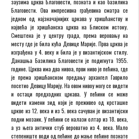
заузима црква Благовести, позната и као базилика
Благовести. Ова импресивна грађевина сматра се
једном од најзначајнијих цркава у хришћанству и
највећа је хришћанска црква на Блиском истоку.
Смештена је у центру града, према веровању на
месту где је била кућа Девице Марије. Прва црква је
изграђена у 4. веку и била је у византијском стилу.
Данашња Базилика Благовести је подигнута 1955.
године. Црква има два нивоа, први ниво је пећина, где
је према хришћанском предању архангел Гаврило
посетио Девицу Марију. На овом нивоу могу се видети
и остаци предходних цркава. У пећини се може
видети камени зид који је преживео од крсташке
цркве из 12. века и из 5. века сачуван је византијски
подни мозаик. У пећини се налази олтар из 18. века,
а уз њега антички стуб вероватно из 4. века. Мало
степениште води од пећине до мање пећине познате