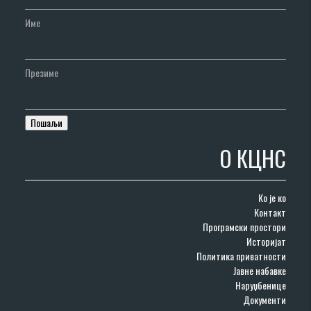
Име
Презиме
О КЦНС
Ко је ко
Контакт
Програмски простори
Историјат
Политика приватности
Јавне набавке
Наруџбенице
Документи