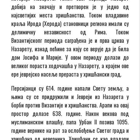
добија на значају и претворен је у једно од
најсветијих места хришћанства. Током владавине
краља Ирода (Херода) становници региона имали су
делимичну независност од Рима. Током
Византијскопг периода саграђена је и прва црква у
Назарету, изнад пећине за коју се верује да је била
дом Јосифа и Марије. У овом периоду долази до
великог пораста ходочашћа у Назарету, а крајем ове
ере јеврејско насеље прераста у хришћански град.
Персијанци су 614. године напали Свету земљу, а
њима су се придружили и Јевреји из Назарета у
борби против Византије и хришћанства. Арапи на овај
простор долазе 638. године. Након векова под
муслиманском влашћу, папа Урбан II позива 1095.
године вернике на рат за ослобођење Светог града и
хришћана од неверника. Хришћани се као владари