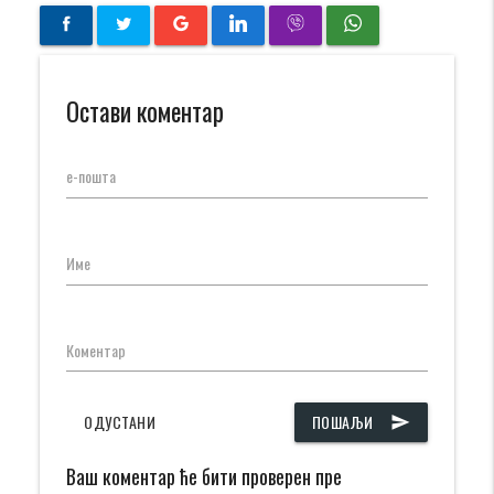
Остави коментар
е-пошта
Име
Коментар
ОДУСТАНИ
ПОШАЉИ
send
Ваш коментар ће бити проверен пре