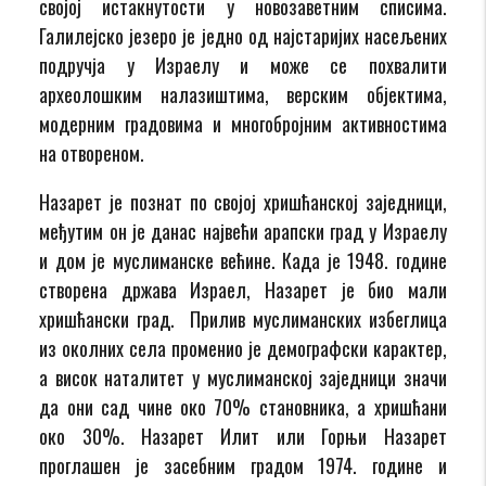
својој истакнутости у новозаветним списима.
Галилејско језеро је једно од најстаријих насељених
подручја у Израелу и може се похвалити
археолошким налазиштима, верским објектима,
модерним градовима и многобројним активностима
на отвореном.
Назарет је познат по својој хришћанској заједници,
међутим он је данас највећи арапски град у Израелу
и дом је муслиманске већине. Када је 1948. године
створена држава Израел, Назарет је био мали
хришћански град. Прилив муслиманских избеглица
из околних села променио је демографски карактер,
а висок наталитет у муслиманској заједници значи
да они сад чине око 70% становника, а хришћани
око 30%. Назарет Илит или Горњи Назарет
проглашен је засебним градом 1974. године и