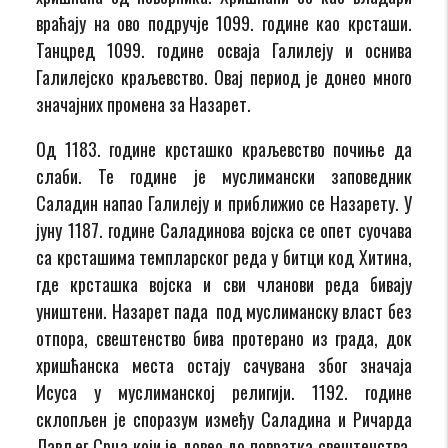
враћају на ово подручје 1099. године као крсташи.
Танцред 1099. године осваја Галилеју и оснива
Галилејско краљевство. Овај период је донео много
значајних промена за Назарет.
Од 1183. године крсташко краљевство почиње да
слаби. Те године је муслимански заповедник
Саладин напао Галилеју и приближио се Назарету. У
јуну 1187. године Саладинова војска се опет суочава
са крсташима темпларског реда у битци код Хитина,
где крсташка војска и сви чланови реда бивају
уништени. Назарет пада под муслиманску власт без
отпора, свештенство бива протерано из града, док
хришћанска места остају сачувана због значаја
Исуса у муслиманској религији. 1192. године
склопљен је споразум између Саладина и Ричарда
Лављег Срца који је довео до повратка свештенства.