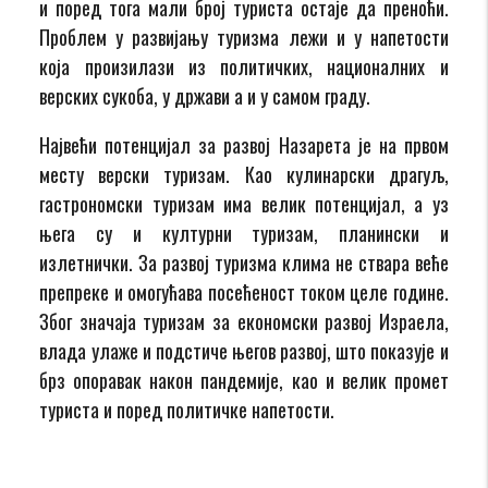
и поред тога мали број туриста остаје да преноћи.
Проблем у развијању туризма лежи и у напетости
која произилази из политичких, националних и
верских сукоба, у држави а и у самом граду.
Највећи потенцијал за развој Назарета је на првом
месту верски туризам. Као кулинарски драгуљ,
гастрономски туризам има велик потенцијал, а уз
њега су и културни туризам, планински и
излетнички. За развој туризма клима не ствара веће
препреке и омогућава посећеност током целе године.
Због значаја туризам за економски развој Израела,
влада улаже и подстиче његов развој, што показује и
брз опоравак након пандемије, као и велик промет
туриста и поред политичке напетости.