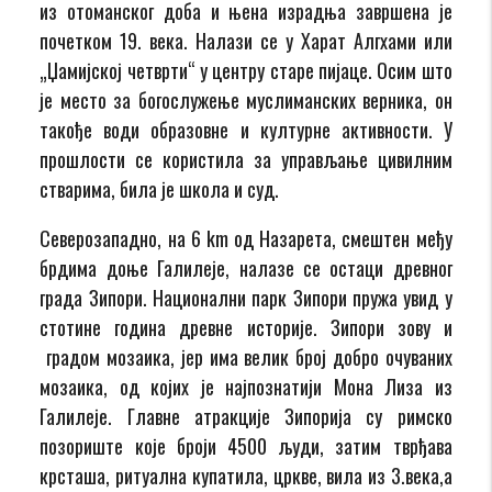
из отоманског доба и њена израдња завршена је
почетком 19. века. Налази се у Харат Алгхами или
„Џамијској четврти“ у центру старе пијаце. Осим што
је место за богослужење муслиманских верника, он
такође води образовне и културне активности. У
прошлости се користила за управљање цивилним
стварима, била је школа и суд.
Северозападно, на 6 km од Назарета, смештен међу
брдима доње Галилеје, налазе се остаци древног
града Зипори. Национални парк Зипори пружа увид у
стотине година древне историје. Зипори зову и
градом мозаика, јер има велик број добро очуваних
мозаика, од којих је најпознатији Мона Лиза из
Галилеје. Главне атракције Зипорија су римско
позориште које броји 4500 људи, затим тврђава
крсташа, ритуална купатила, цркве, вила из 3.века,а