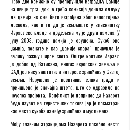
Прве две комисије су препоручиле изградњу џамије
на ивици трга, док је трећа комисија донела одлуку
да џамија не сме бити изграђена због непостојања
дозвола, као и то да је земљиште у власништву
Израелске владе и додељена му је друга намена. У
јуну 2003. године џамија је срушена. Сукоб око
џамија, познате и као „џамије спора“, привукла је
велику пажњу широм света. Оштре критике Израел
је добио од Ватикана, многих европских земаља и
САД јер нису заштитили интересе хришћана у Светој
земљи. Нарушена је позитивна слика града и
причињена је значајна штета, што се одразило на
неуспех пројекта. Конфликт је допринео да Назарет
буде изузет из туристичких токова јер је посматран
као место сукоба између хришћана и муслимана.
Међу главним атракцијама Назарета посебно место