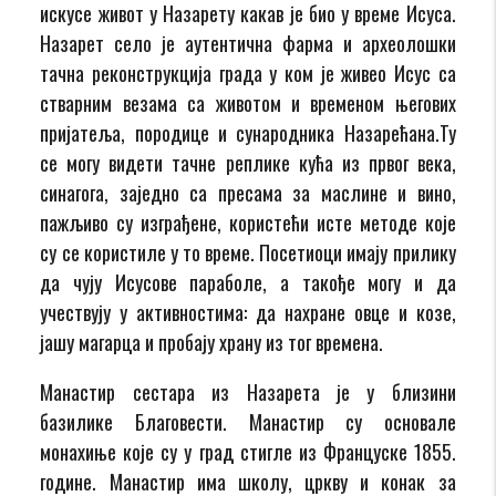
искусе живот у Назарету какав је био у време Исуса.
Назарет село је аутентична фарма и археолошки
тачна реконструкција града у ком је живео Исус са
стварним везама са животом и временом његових
пријатеља, породице и сународника Назарећана.Ту
се могу видети тачне реплике кућа из првог века,
синагога, заједно са пресама за маслине и вино,
пажљиво су изграђене, користећи исте методе које
су се користиле у то време. Посетиоци имају прилику
да чују Исусове параболе, а такође могу и да
учествују у активностима: да нахране овце и козе,
јашу магарца и пробају храну из тог времена.
Манастир сестара из Назарета је у близини
базилике Благовести. Манастир су основале
монахиње које су у град стигле из Француске 1855.
године. Манастир има школу, цркву и конак за