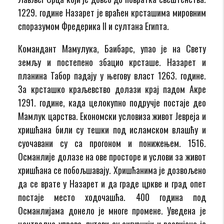
1229. године Назарет је враћен крсташима мировним
споразумом Фредерика II и султана Египта.
Командант Мамулука, Баибарс, упао је на Свету
земљу и постепено збацио крсташе. Назарет и
планина Табор падају у његову власт 1263. године.
За крсташко краљевство долази крај падом Акре
1291. године, када целокупно подручје постаје део
Мамлук царства. Економски условиза живот Јевреја и
хришћана били су тешки под исламском влашћу и
суочавани су са прогоном и понижењем. 1516.
Османлије долазе на ове просторе и услови за живот
хришћана се побољшавају. Хришћанима је дозвољено
да се врате у Назарет и да граде цркве и град опет
постаје место ходочашћа. 400 година под
Османлијама донело је многе промене. Уведена је
централна управа, путеви су сигурнији и развијена је