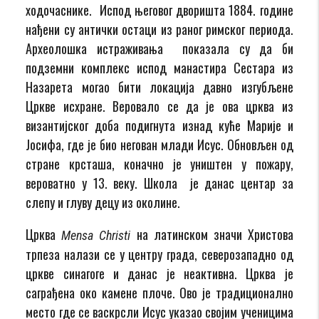
ходочаснике. Испод његовог дворишта 1884. године
нађени су антички остаци из раног римског периода.
Археолошка истраживања показала су да би
подземни комплекс испод манастира Сестара из
Назарета могао бити локација давно изгубљене
Цркве исхране. Веровало се да је ова црква из
византијског доба подигнута изнад куће Марије и
Јосифа, где је био негован млади Исус. Обновљен од
стране крсташа, коначно је уништен у пожару,
вероватно у 13. веку. Школа је данас центар за
слепу и глуву децу из околине.
Црква
на латинском значи Христова
Mensa Christi
трпеза налази се у центру града, северозападно од
цркве синагоге и данас је неактивна. Црква је
саграђена око камене плоче. Ово је традиционално
место где се васкрсли Исус указао својим ученицима