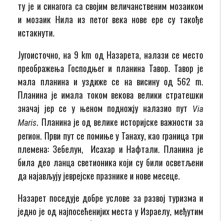
ту је и синагога са својим величанственим мозаиком
и мозаик Нила из петог века нове ере су такође
истакнути.
Југоисточно, на 9 km од Назарета, налази се место
преображења Господњег и планина Тавор. Тавор је
мала планина и уздиже се на висину од 562 m.
Планина је имала током векова велики стратешки
значај јер се у њеном подножју налазио пут
Via
. Планина је од велике историјске важности за
Maris
регион. Први пут се помиње у Танаху, као граница три
племена: Зебелун, Исахар и Нафтали. Планина је
била део ланца светионика који су били осветљени
да најављују јеврејске празнике и нове месеце.
Назарет поседује добре услове за развој туризма и
једно је од најпосећенијих места у Израелу, међутим