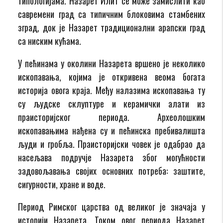
типологијама. Назарет Илит се може замислити као
савремени град са типичним блоковима стамбених
зград, док је Назарет традиционални арапски град
са ниским кућама.
У пећинама у околини Назарета вршено је неколико
ископавања, којима је откривена веома богата
историја овога краја. Међу налазима ископавања ту
су људске склуптуре и керамички алати из
праисторијског периода. Археолошким
ископавањима нађена су и пећинска пребивалишта
људи и гробља. Праисторијски човек је одабрао да
насељава подручје Назарета због могућности
задовољавања својих основних потреба: заштите,
сигурности, хране и воде.
Период Римског царства од великог је значаја у
историји Назарета. Током овог периода Назарет