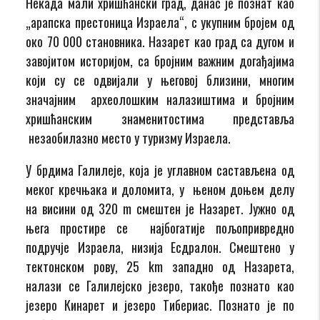
Некада мали хришћански град, данас је познат као
„арапска престоница Израела“, с укупним бројем од
око 70 000 становника. Назарет као град са дугом и
завојитом историјом, са бројним важним догађајима
који су се одвијали у његовој близини, многим
значајним археолошким налазиштима и бројним
хришћанским знаменитостима представља
незаобилазно место у туризму Израела.
У брдима Галилеје, која је углавном састављена од
меког кречњака и доломита, у њеном доњем делу
на висини од 320 m смештен је Назарет. Јужно од
њега простире се најбогатије пољопривредно
подручје Израела, низија Есдралон. Смештено у
тектонском рову, 25 km западно од Назарета,
налази се Галилејско језеро, такође познато као
језеро Кинарет и језеро Тибериас. Познато је по