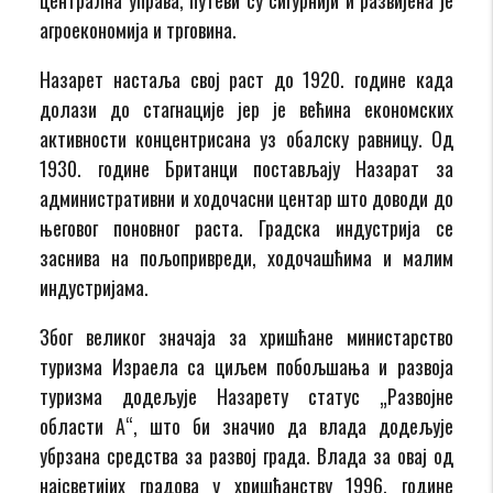
агроекономија и трговина.
Назарет настаља свој раст до 1920. године када
долази до стагнације јер је већина економских
активности концентрисана уз обалску равницу. Од
1930. године Британци постављају Назарат за
административни и ходочасни центар што доводи до
његовог поновног раста. Градска индустрија се
заснива на пољопривреди, ходочашћима и малим
индустријама.
Због великог значаја за хришћане министарство
туризма Израела са циљем побољшања и развоја
туризма додељује Назарету статус „Развојне
области А“, што би значио да влада додељује
убрзана средства за развој града. Влада за овај од
најсветијих градова у хришћанству 1996. године