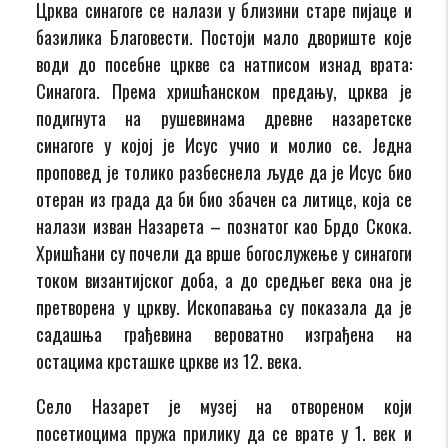
Црква синагоге се налази у близини старе пијаце и
базилика Благовести. Постоји мало двориште које
води до посебне цркве са натписом изнад врата:
Синагога. Према хришћанском предању, црква је
подигнута на рушевинама древне назаретске
синагоге у којој је Исус учио и молио се. Једна
проповед је толико разбеснела људе да је Исус био
отеран из града да би био збачен са литице, која се
налази изван Назарета – познатог као Брдо Скока.
Хришћани су почели да врше богослужење у синагоги
током византијског доба, а до средњег века она је
претворена у цркву. Ископавања су показала да је
садашња грађевина вероватно изграђена на
остацима крсташке цркве из 12. века.
Село Назарет је музеј на отвореном који
посетиоцима пружа прилику да се врате у 1. век и