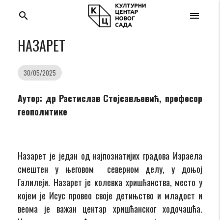
search
menu
НАЗАРЕТ
30/05/2025
Аутор: др Растислав Стојсављевић, професор
геополитике
Назарет је један од најпознатијих градова Израела
смештен у његовом северном делу, у доњој
Галилеји. Назарет је колевка хришћанства, место у
којем је Исус провео своје детињство и младост и
веома је важан центар хришћанског ходочашћа.