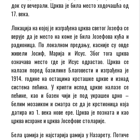
док су вечерали. Црква је била место ходочашћа од
17. века.
Локација на којој је изграђена црква светог Јозефа се
верује да је место на коме је била Јозефова кућа и
радионица. По локалном предању, касније су овде
живели Јосиф, Марија и Исус. Због тога црква
означава место где је Исус одрастао. Црква се
налази поред базилике Благовести и изграђена је
1914. године на остацима крсташке цркве и изнад
система пећина. У крипти испод цркве налазе се
пећине, као и базен чији је под украшен црно –
белим мозаиком и сматра се да је крстионица која
датира из 1. века нове ере. Црква је позната и као
црква исхране и црква Јосефове столарије.
Бела џамија је најстарија џамија у Назарету. Потиче