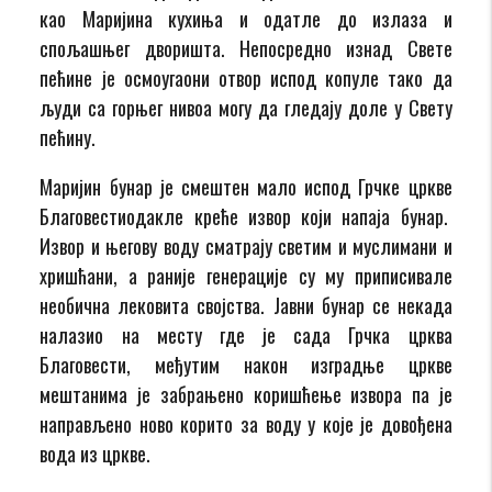
као Маријина кухиња и одатле до излаза и
спољашњег дворишта. Непосредно изнад Свете
пећине је осмоугаони отвор испод копуле тако да
људи са горњег нивоа могу да гледају доле у Свету
пећину.
Маријин бунар је смештен мало испод Грчке цркве
Благовестиодакле креће извор који напаја бунар.
Извор и његову воду сматрају светим и муслимани и
хришћани, а раније генерације су му приписивале
необична лековита својства. Јавни бунар се некада
налазио на месту где је сада Грчка црква
Благовести, међутим након изградње цркве
мештанима је забрањено коришћење извора па је
направљено ново корито за воду у које је довођена
вода из цркве.