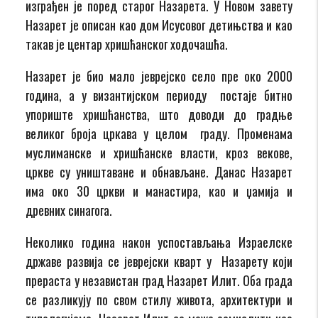
изграђен је поред старог Назарета. У Новом завету
Назарет је описан као дом Исусовог детињства и као
такав је центар хришћанског ходочашћа.
Назарет је био мало јеврејско село пре око 2000
гoдина, а у византијском периоду постаје битно
упориште хришћанства, што доводи до градње
великог броја цркaвa у целом граду. Променама
муслиманске и хришћанске власти, кроз векове,
цркве су уништаване и обнављане. Данас Назарет
има око 30 цркви и манастира, као и џамија и
древних синагога.
Неколико година након успостављања Израелске
државе развија се јеврејски кварт у Назарету који
прераста у независтан град Назарет Илит. Оба града
се разликују по свом стилу живота, архитектури и