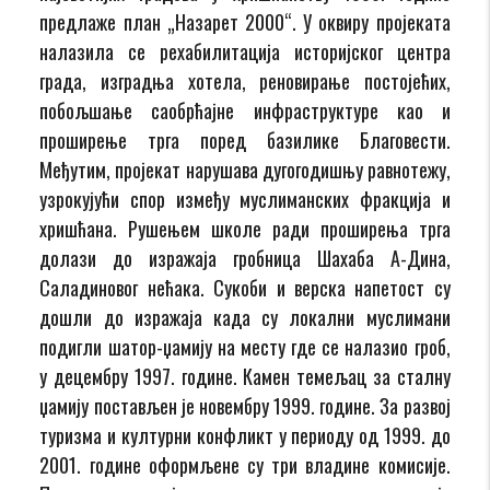
предлаже план „Назарет 2000“. У оквиру пројеката
налазила се рехабилитација историјског центра
града, изградња хотела, реновирање постојећих,
побољшање саобрћајне инфраструктуре као и
проширење трга поред базилике Благовести.
Међутим, пројекат нарушава дугогодишњу равнотежу,
узрокујући спор између муслиманских фракција и
хришћана. Рушењем школе ради проширења трга
долази до изражаја гробница Шахаба А-Дина,
Саладиновог нећака. Сукоби и верска напетост су
дошли до изражаја када су локални муслимани
подигли шатор-џамију на месту где се налазио гроб,
у децембру 1997. године. Камен темељац за сталну
џамију постављен је новембру 1999. године. За развој
туризма и културни конфликт у периоду од 1999. до
2001. године оформљене су три владине комисије.