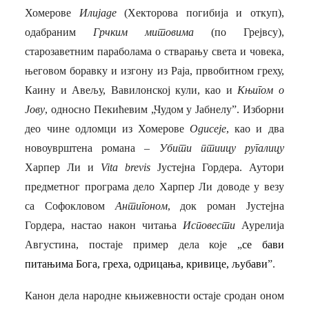
Хомерове
Илијаде
(Хекторова погибија и откуп),
одабраним
Грчким митовима
(по Грејвсу),
старозаветним параболама о стварању света и човека,
његовом боравку и изгону из Раја, првобитном греху,
Каину и Авељу, Вавилонској кули, као и
Књигом о
Јову
, односно Пекићевим „Чудом у Јабнелу”. Изборни
део чине одломци из Хомерове
Одисеје
, као и два
новоуврштена романа –
Убити птиицу ругалицу
Харпер Ли и
Vita brevis
Јустејна Гордера. Аутори
предметног програма дело Харпер Ли доводе у везу
са Софокловом
Антигоном
, док роман Јустејна
Гордера, настао након читања
Исповести
Аурелија
Августина, постаје пример дела које „
се бави
питањима Бога, греха, одрицања, кривице, љубави
”.
Канон дела народне књижевности остаје сродан оном