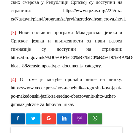
свих смерова у Републици Српској су доступни на
страници:
https://www.rpz-rs.org/225/rpz-
rs/Nastavni/plan/i/program/za/prvi/razred/svih/smjerova,/novi.
[3]
Нови наставни програми Македонског језика и
Српског језика и књижевности за први разред
гимназије су доступни на страници:
https://bro.gov.mk/%D0%BF%D0%BE%D0%B4%D0%
idcat=88&customposttype=documents_category.
[4]
О томе је могуће пронаћи више на линку:
https://www.vecer.press/nov-uchebnik-so-greshki-ovoj-pat-
po-makedonski-jazik-za-sredno-obrazovanie-shto-uchat-
gimnazijalczite-za-lubovna-lirika/.