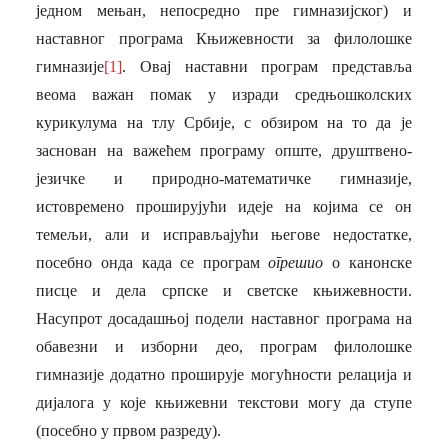
једном мењан, непосредно пре гимназијског) и
наставног програма Књижевности за филолошке
гимназије
[1]
. Овај наставни програм представља
веома важан помак у изради средњошколских
курикулума на тлу Србије, с обзиром на то да је
заснован на важећем програму опште, друштвено-
језичке и природно-математичке гимназије,
истовремено проширујући идеје на којима се он
темељи, али и исправљајући његове недостатке,
посебно онда када се програм
огрешио
о канонске
писце и дела српске и светске књижевности.
Насупрот досадашњој подели наставног програма на
обавезни и изборни део, програм филолошке
гимназије додатно проширује могућности релација и
дијалога у које књижевни текстови могу да ступе
(посебно у првом разреду).