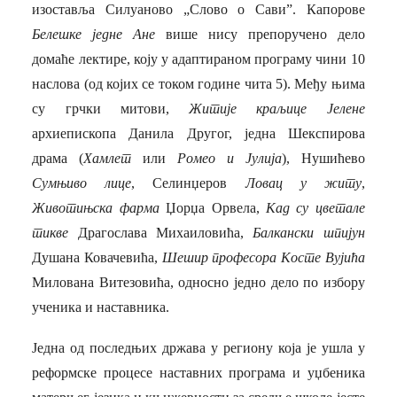
изоставља Силуаново „Слово о Сави”. Капорове
Белешке једне Ане
више нису препоручено дело
домаће лектире, коју у адаптираном програму чини 10
наслова (од којих се током године чита 5). Међу њима
су грчки митови,
Житије краљице Јелене
архиепископа Данила Другог, једна Шекспирова
драма (
Хамлет
или
Ромео и Јулија
), Нушићево
Сумњиво лице
, Селинџеров
Ловац у житу
,
Животињска фарма
Џорџа Орвела,
Кад су цветале
тикве
Драгослава Михаиловића,
Балкански шпијун
Душана Ковачевића,
Шешир професора Косте Вујића
Милована Витезовића, односно једно дело по избору
ученика и наставника.
Једна од последњих држава у региону која је ушла у
реформске процесе наставних програма и уџбеника