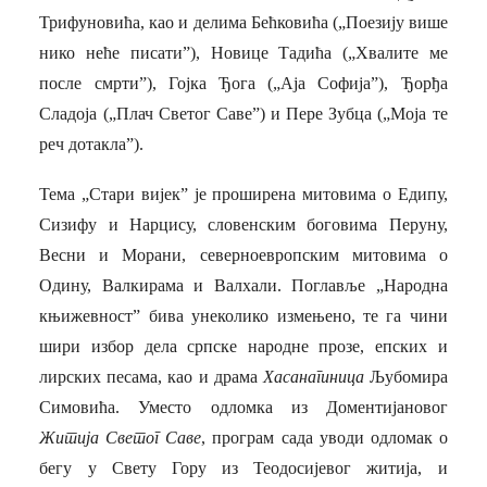
Трифуновића, као и делима Бећковића („Поезију више
нико неће писати”), Новице Тадића („Хвалите ме
после смрти”), Гојка Ђога („Аја Софија”), Ђорђа
Сладоја („Плач Светог Саве”) и Пере Зубца („Моја те
реч дотакла”).
Тема „Стари вијек” је проширена митовима о Едипу,
Сизифу и Нарцису, словенским боговима Перуну,
Весни и Морани, северноевропским митовима о
Одину, Валкирама и Валхали. Поглавље „Народна
књижевност” бива унеколико измењено, те га чини
шири избор дела српске народне прозе, епских и
лирских песама, као и драма
Хасанагиница
Љубомира
Симовића. Уместо одломка из Доментијановог
Житија Светог Саве
, програм сада уводи одломак о
бегу у Свету Гору из Теодосијевог житија, и