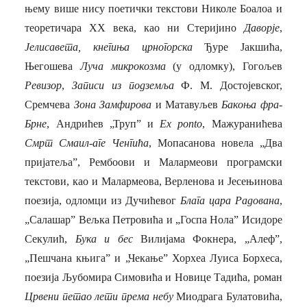
њему више нису поетички текстови Николе Боалоа и
теоретичара ХХ века, као ни Стеријино
Даворје
,
Јелисавета, кнегиња црногорска
Ђуре Јакшића,
Његошева
Луча микрокозма
(у одломку), Гогољев
Ревизор
,
Записи из подземља
Ф. М. Достојевског,
Сремчева
Зона Замфирова
и Матавуљев
Бакоња фра-
Брне
, Андрићев
„
Труп” и
Ex ponto
,
Мажуранићева
Смрт Смаил-аге Ченгића
, Мопасанова новела
„
Два
пријатеља”, Рембоови и Малармеови програмски
текстови, као и Малармеова, Верленова и Јесењинова
поезија, одломци из Дучићевог
Блага цара Радована
,
„
Салашар” Вељка Петровића и
„
Госпа Нола” Исидоре
Секулић,
Бука и бес
Вилијама Фокнера,
„
Алеф”,
„
Пешчана књига” и
„
Чекање” Хорхеа Луиса Борхеса,
поезија Љубомира Симовића и Новице Тадића, роман
Црвени петао лети према небу
Миодрага Булатовића,