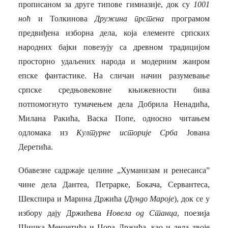
прописаном за друге типове гимназије, док су
1001
ноћ
и Толкинова
Дружина прстена
програмом
предвиђена изборна дела, која елементе српских
народних бајки повезују са древном традицијом
просторно удаљених народа и модерним жанром
епске фантастике. На сличан начин разумевање
српске средњовековне књижевности бива
потпомогнуто тумачењем дела Добрила Ненадића,
Милана Ракића, Васка Попе, односно читањем
одломака из
Културне историје Срба
Јована
Деретића.
Обавезне садржаје целине „Хуманизам и ренесанса”
чине дела Дантеа, Петрарке, Бокача, Сервантеса,
Шекспира и Марина Држића (
Дундо Мароје
), док се у
избору дају Држићева
Новела од Станца
, поезија
Шишка Менчетића и Џора Држића, као и дела двоје