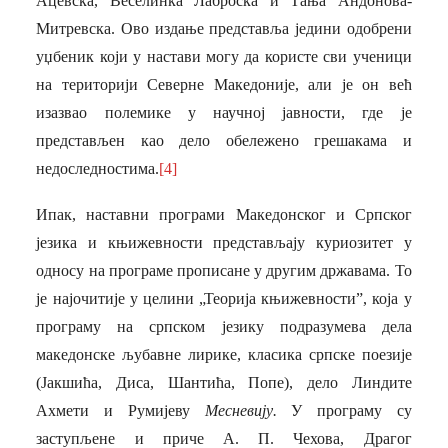
Ацевска, Веселинка Лаброска и Тања Андонова-
Митревска. Ово издање представља једини одобрени
уџбеник који у настави могу да користе сви ученици
на територији Северне Македоније, али је он већ
изазвао полемике у научној јавности, где је
представљен као дело обележено грешакама и
недоследностима.
[4]
Ипак, наставни програми Македонског и Српског
језика и књижевности представљају куриозитет у
односу на програме прописане у другим државама. То
је најочитије у целини „Теорија књижевности”, која у
програму на српском језику подразумева дела
македонске љубавне лирике, класик
a
српске поезије
(Јакшића, Диса, Шантића, Попе), дело Линдите
Ахмети и Румијеву
Месневију.
У програму су
заступљене и приче А. П. Чехова, Драгог