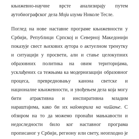
књижевно-научне врсте анализирају путем
аутобиографског дела
Моји изуми
Николе Тесле.
Поглед на нове наставне програме књижевности у
Србији, Републици Српској и Северној Македонији
показује свест њихових аутора о актуелном тренутку
и ситуацији у просвети, али и стање целокупних
образовних политика на овим територијама,
усклађених са тежњама ка модернизацији образовног
процеса, превредновању канона светске и
националне књижевности, и увођењем дела која могу
бити атрактивна и инспиративна младим
нараштајима, како би их
наговорила на читање
. С
обзиром на то да можемо пронаћи мањкавости и
недоследности било ког наставног програма
прописаног у Србији, региону или свету, неопходно је