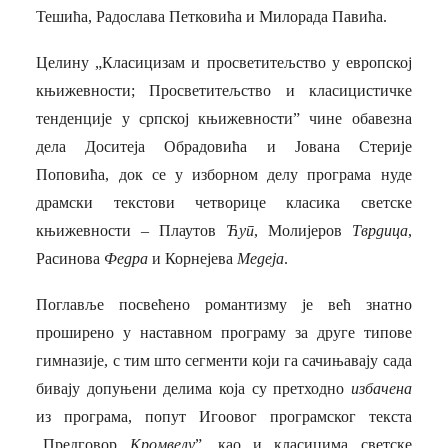
Тешића, Радослава Петковића и Милорада Павића.
Целину „Класицизам и просветитељство у европској
књижевности; Просветитељство и класицистичке
тенденције у српској књижевности” чине обавезна
дела Доситеја Обрадовића и Јована Стерије
Поповића, док се у изборном делу програма нуде
драмски текстови четворице класика светске
књижевности – Плаутов
Ћуп
, Молијеров
Тврдица
,
Расинова
Федра
и Корнејева
Медеја
.
Поглавље посвећено романтизму је већ знатно
проширено у наставном програму за друге типове
гимназије, с тим што сегменти који га сачињавају сада
бивају допуњени делима која су претходно
избачена
из програма, попут Игоовог програмског текста
„Предговор
Кромвелу
”, као и класицима светске