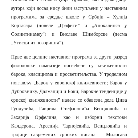
аутора који досад нису били заступљени у наставним
програмима за средње школе у Србији – Хулија
Кортасара (новеле „Графити” и „Апокалипса у
Солинтинамеу”) и Виславе Шимборске (песма
„Утисци из позоришта”).
Прве две целине наставног програма за други разред
филолошке гимназије посвећене су књижевности
барока, класицизма и просветитељства. У троделном
поглављу „Барок у европској књижевности; Барок у
Дубровнику, Далмацији и Боки; Барокне тенденције у
српској књижевности” налазе се обавезна дела Џива
Гундулића, Гаврила Стефановића Венцловића и
Захарија Орфелина, као и изборни текстови
Калдерона, Арсенија Чарнојевића, Венцловића и
тројице савремених српских писаца – Милосава