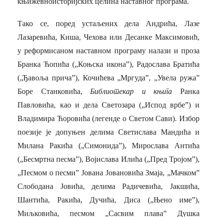
књижевноисторијских целина наставног програма.
Тако се, поред устаљених дела Андрића, Лазе
Лазаревића, Киша, Чехова или Десанке Максимовић,
у реформисаном наставном програму налази и проза
Бранка Ћопића („Коњска икона”), Радослава Братића
(„Ђавоља прича”), Кочићева „Мргуда”, „Увела ружа”
Боре Станковића,
Библиотекар и књига
Ранка
Павловића, као и дела Светозара („Испод врбе”) и
Владимира Ћоровића (легенде о Светом Сави). Избор
поезије је допуњен делима Светислава Мандића и
Милана Ракића („Симонида”), Мирослава Антића
(„Бесмртна песма”), Војислава Илића („Пред Тројом”),
„Песмом о песми” Јована Јовановића Змаја, „Мачком”
Слободана Јовића, делима Радичевића, Јакшића,
Шантића, Ракића, Дучића, Диса („Њено име”),
Миљковића, песмом „Сасвим плава” Душка