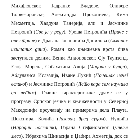
Михајловског, Јадранке Владове, Оливере
Ћорвезировске, Александра Прокопиева, Кима
Мехметија, Халдуна Танерија, али и Јасминке
Петровић (
Све је у реду
), Уроша Петровића (
Приче с
оне стране
) и Драгана Јовановића Данилова (
Алманах
пешчаних дина
). Роман као књижевна врста бива
заступљен делима Венка Андоновског, Сју Таунзенд,
Елоја Морена, Сабахатина Алија (
Мадона у бунди
),
Абдулазиса Исламија, Иване Лукић (
Почетак нечег
великог
) и Јасминке Петровић (
Лето када сам научила
да летим
). Главне карактеристике драме се у
програму Српског језика и књижевности у Северној
Македонији проучавају на примерима дела Плаута,
Шекспира, Кочића (
Јазавац пред судом
), Нушића
(
Народни посланик
), Горана Стефановског (
Дивље
месо
), Ибрахима Шинасија и Џабира Ахметија, док се