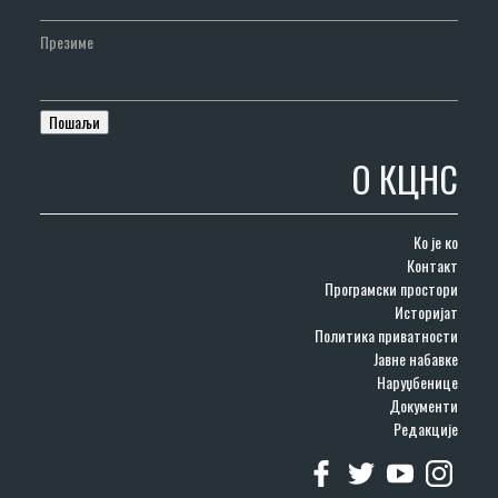
Презиме
О КЦНС
Ко је ко
Контакт
Програмски простори
Историјат
Политика приватности
Јавне набавке
Наруџбенице
Документи
Редакције