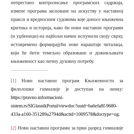
непрестано контролисање програмских садржаја,
измене програма засноване на искуству у наставној
пракси и вредносним судовима које доносе књижевна
критика и историја, како би нови наставни програми
(и уџбеници) на најбољи начин испунили своју сврху,
истовремено формирајући нове нараштаје читалаца,
који ће бити темељно образовани и доживљавати
књижевност као личну духовну потребу.
[1]
Нови наставни програм Књижевности за
филолошке гимназије је доступан на линку:
https://pravno-informacioni-
sistem.rs/SlGlasnikPortal/viewdoc?uuid=ba6efa8f-9680-
433a-a160-351289a2794d&actid=1009578&doctype=og.
[2]
Нови наставни програми за први разред гимназије