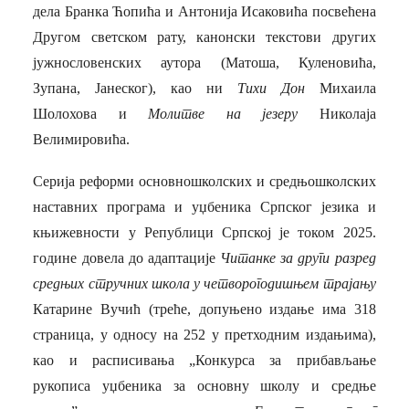
дела Бранка Ћопића и Антонија Исаковића посвећена
Другом светском рату, канонски текстови других
јужнословенских аутора (Матоша, Куленовића,
Зупана, Јанеског), као ни
Тихи Дон
Михаила
Шолохова и
Молитве на језеру
Николаја
Велимировића.
Серија реформи основношколских и средњошколских
наставних програма и уџбеника Српског језика и
књижевности у Републици Српској је током 2025.
године довела до адаптације
Читанке за други разред
средњих стручних школа у четворогодишњем трајању
Катарине Вучић (треће, допуњено издање има 318
страница, у односу на 252 у претходним издањима),
као и расписивања
„Конкурса за прибављање
рукописа уџбеника за основну школу и средње