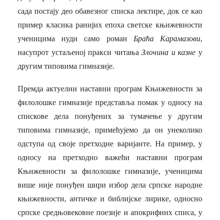
сада постају део обавезног списка лектире, док се као
пример класика ранијих епоха светске књижевности
ученицима нуди само роман
Браћа Карамазови
,
насупрот устаљеној пракси читања
Злочина и казне
у
другим типовима гимназије.
Премда актуелни наставни програм Књижевности за
филолошке гимназије представља помак у односу на
спискове дела понуђених за тумачење у другим
типовима гимназије, примећујемо да он унеколико
одступа од своје претходне варијанте. На пример, у
односу на претходно важећи наставни програм
Књижевности за филолошке гимназије, ученицима
више није понуђен шири избор дела српске народне
књижевности, античке и библијске лирике, односно
српске средњовековне поезије и апокрифних списа, у