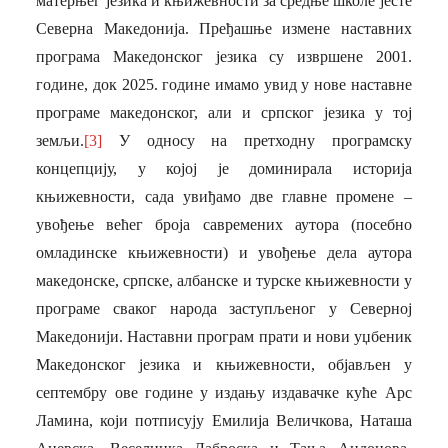
матерњег језика и књижевности за средње школе јесте
Северна Македонија. Пређашње измене наставних
програма Македонског језика су извршене 2001.
године, док 2025. године имамо увид у нове наставне
програме македонског, али и српског језика у тој
земљи.
[3]
У односу на претходну програмску
концепцију, у којој је доминирала историја
књижевности, сада увиђамо две главне промене –
увођење већег броја савремених аутора (посебно
омладинске књижевности) и увођење дела аутора
македонске, српске, албанске и турске књижевности у
програме сваког народа заступљеног у Северној
Македонији. Наставни програм прати и нови уџбеник
Македонског језика и књижевности, објављен у
септембру ове године у издању издавачке куће Арс
Ламина, који потписују Емилија Величкова, Наташа