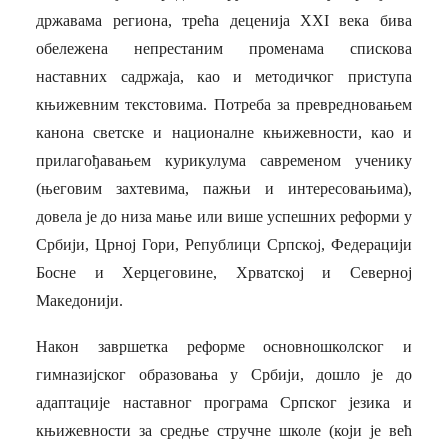
државама региона, трећа деценија ХХ
I
века бива
обележена непрестаним променама спискова
наставних садржаја, као и методичког приступа
књижевним текстовима. Потреба за превредновањем
канона светске и националне књижевности, као и
прилагођавањем курикулума савременом ученику
(његовим захтевима, пажњи и интересовањима),
довела је до низа мање или више успешних реформи у
Србији, Црној Гори, Републици Српској, Федерацији
Босне и Херцеговине, Хрватској и Северној
Македонији.
Након завршетка реформе основношколског и
гимназијског образовања у Србији, дошло је до
адаптације наставног програма
Српског језика и
књижевности за средње стручне школе (који је већ