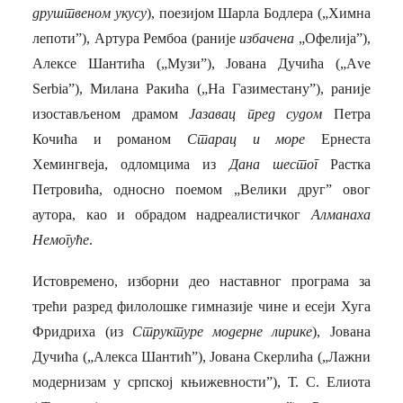
друштвеном укусу
), поезијом Шарла Бодлера („Химна
лепоти”), Артура Рембоа (раније
избачена
„Офелија”),
Алексе Шантића („Музи”), Јована Дучића („А
ve
Serbia”)
, Милана Ракића („На Газиместану”), раније
изостављеном драмом
Јазавац пред судом
Петра
Кочића и романом
Старац и море
Ернеста
Хемингвеја, одломцима из
Дана шестог
Растка
Петровића, односно поемом „Велики друг” овог
аутора, као и обрадом надреалистичког
Алманаха
Немогуће
.
Истовремено, изборни део наставног програма за
трећи разред филолошке гимназије чине и есеји Хуга
Фридриха (из
Структуре модерне лирике
), Јована
Дучића („Алекса Шантић”), Јована Скерлића („Лажни
модернизам у српској књижевности”), Т. С. Елиота