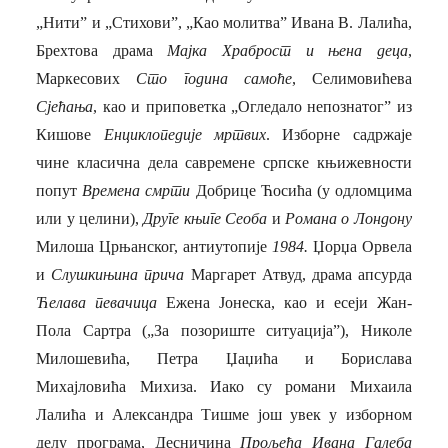
„Нити” и „Стихови”, „Као молитва” Ивана В. Лалића,
Брехтова драма
Мајка Храброст и њена деца
,
Маркесових
Сто година самоће
, Селимовићева
Сјећања
, као и приповетка „Огледало непознатог” из
Кишове
Енциклопедије мртвих
. Изборне садржаје
чине класична дела савремене српске књижевности
попут
Времена смрти
Добрице Ћосића (у одломцима
или у целини),
Друге књиге Сеоба
и
Романа о Лондону
Милоша Црњанског, антиутопије
1984.
Џорџа Орвела
и
Слушкињина прича
Маргарет Атвуд, драма апсурда
Ћелава певачица
Ежена Јонеска, као и есеји Жан-
Пола Сартра (
„
За позориште ситуација”), Николе
Милошевића, Петра Џаџића и Борислава
Михајловића Михиза. Иако су романи Михаила
Лалића и Александра Тишме још увек у изборном
делу програма, Десничина
Прољећа Ивана Галеба