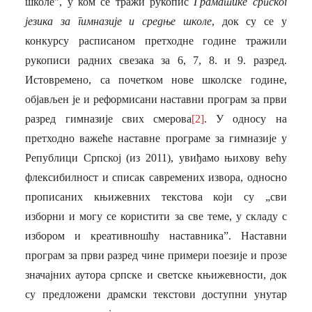
школе”, у ком се тражи рукопис
Граматике српског
језика за гимназије и средње школе
, док су се у
конкурсу расписаном претходне године тражили
рукописи радних свезака за 6, 7, 8. и 9. разред.
Истовремено, са почетком нове школске године,
објављен је и реформисани наставни програм за први
разред гимназије свих смерова
[2]
. У односу на
претходно важеће наставне програме за гимназије у
Републици Српској (из 2011), увиђамо њихову већу
флексибилност и списак савремених извора, односно
прописаних књижевних текстова који су „сви
изборни и могу се користити за све теме, у складу с
избором и креативношћу наставника”. Наставни
програм за први разред чине примери поезије и прозе
значајних аутора српске и светске књижевности, док
су предложени драмски текстови доступни унутар