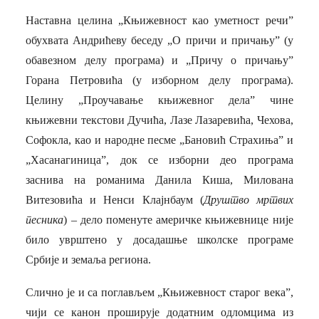
Наставна целина „Књижевност као уметност речи”
обухвата Андрићеву беседу „О причи и причању” (у
обавезном делу програма) и „Причу о причању”
Горана Петровића (у изборном делу програма).
Целину „Проучавање књижевног дела” чине
књижевни текстови Дучића, Лазе Лазаревића, Чехова,
Софокла, као и народне песме „Бановић Страхиња” и
„Хасанагиница”, док се изборни део програма
заснива на романима Данила Киша, Милована
Витезовића и Ненси Клајнбаум (
Друштво мртвих
песника
) – дело поменуте америчке књижевнице није
било уврштено у досадашње школске програме
Србије и земаља региона.
Слично је и са поглављем „Књижевност старог века”,
чији се канон проширује додатним одломцима из