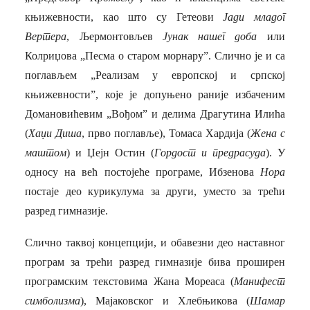
књижевности, као што су Гетеови
Јади младог
Вертера
, Љермонтовљев
Јунак нашег доба
или
Колриџова „Песма о старом морнару”. Слично је и са
поглављем „Реализам у европској и српској
књижевности”, које је допуњено раније избаченим
Домановићевим „Вођом” и делима Драгутина Илића
(
Хаџи Диша
, прво поглавље), Томаса Хардија (
Жена с
маштом
) и Џејн Остин (
Гордост и предрасуда
). У
односу на већ постојеће програме, Ибзенова
Нора
постаје део курикулума за други, уместо за трећи
разред гимназије.
Слично таквој концепцији, и обавезни део наставног
програм за трећи разред гимназије бива проширен
програмским текстовима Жана Мореаса (
Манифест
симболизма
), Мајаковског и Хлебњикова (
Шамар