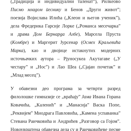
(„Традиција и индивидуални таленат”), Рилкеово
Писмо младом песнику
и Бенов „Други живот”;
поезија Војислава Илића („Клеон и његов ученик”),
дела Фредерика Гарсије Лорке („Романса месечарка”
и драма
Дом Бернарда Албе
), Марсела Пруста
(
Комбре
) и Маргерит Јурсенар (
Осмех Краљевића
Марка
), као и двојице истакнутих модерних
источњачких аутора – Рјуносукеа Акутагаве („У
честару” и „Нос”) и Лао Шеа („Сјајан почетак” и
„Млад месец”).
У обавезни део програма за четврти разред
филолошке гимназије се „враћају”
Јама
Ивана Горана
Ковачића, „Каленић” и „Манасија” Васка Попе,
„Реквијем” Миодрага Павловића, „Камена успаванка”
Стевана Раичковића и Андрићев „Разговор са Гојом”
.
Новоуврштена обавезна дела су и Раичковићеве песме