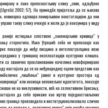
ормирану и лако препознатљиву слику „сиве, одљуђене
 (Ugrešić 2002: 57). На примедбе пријатеља да се њихова
м, новинарка одговара помирљивом констатацијом да они
управо такву слику очекује и жели да је конзумира у виду
о раније истицање сопствене „занемарљиве кривице“ у
ирању стереотипа. Иако Угрешић себе не препознаје као
арке показује да међу писцима и интелектуалцима ипак
посредника у тржишној експлоатацији културних клишеа.
ости са званично прокламованим начелима новоформиране
иоду настојала да се на међународној сцени представи као
имболичко „чишћење“ јавног и културног простора од
„иноверници“ или носиоци непожељног идентитета, показује
аснован не на инклузивности, већ на селективном брисању,
настојала да себе прикаже као жртву поједностављених
ених граница производила и институционализовала сличне
асно да изградња „позитивног имиџа“ није могућа уколико