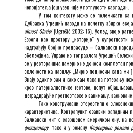
непријатеља још увек није у потпуности савладан.
У том контексту може се полемисати са 
Дубравка Угрешић наводи на почетку збирке есеј
almost Slavic!
(Ugrešić 2002: 15). Услед своје рат
Европи као простору „историје“ у супротности 
надграђују бројне предрасуде – балкански народ
обележјима. Управо из тог разлога Угрешић бележи 
се у ресторанима намерно не доноси комплетан при
склоности ка насиљу: „Мирно подносим када ми […
Знају одакле сам и како сам лака на потезању нож
кроз патерналистичке гестове, попут објашњавањ
деградирајуће претпоставке о занимању
,
засноване 
Тако конструисани стереотипи о словенски
карактеристика. Контрапункт оваквим западним п
балкански мит о савршеном америчком сну, на ко
фикционару
, тако и у роману
Форсирање романа р