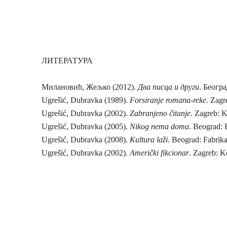
ЛИТЕРАТУРА
Милановић, Жe
љко (2012).
Два писца и други
. Беогр
Ugrešić, Dubravka (1989).
Forsiranje romana-reke
. Zagr
Ugrešić, Dubravka (2002).
Zabranjeno čitanje
.
Zagreb: K
Ugrešić, Dubravka (2005).
Nikog nema doma
. Beograd: 
Ugrešić, Dubravka (2008).
Kultura laži
. Beograd: Fabrika
Ugrešić, Dubravka (2002).
Američki fikcionar
. Zagreb: 