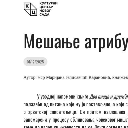
Мешање атрибут
01/12/2025
Аутор: мср Маријана Јелисавчић Карановић, књиже
У уводној напомени књиге
Два писца и други
Ж
полазећи од питања које му је постављено, а које 
о хрватској списатељици. Он притом наглашава 
занемарени у процесу обликовања човековог миш
томе да напор књижевности да се Други сагледа из