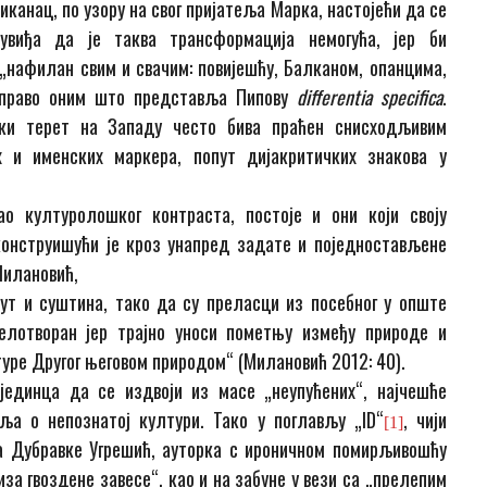
иканац, по узору на свог пријатеља Марка, настојећи да се
увиђа да је таква трансформација немогућа, јер би
„нафилан свим и свачим: повијешћу, Балканом, опанцима,
 управо оним што представља Пипову
differentia specifica
.
ски терет на Западу често бива праћен снисходљивим
 и именских маркера, попут дијакритичких знакова у
о културолошког контраста, постоје и они који своју
конструишући је кроз унапред задате и поједностављене
Милановић,
ут и суштина, тако да су преласци из посебног у опште
делотворан јер трајно уноси пометњу између природе и
уре Другог његовом природом“ (Милановић 2012: 40).
единца да се издвоји из масе „неупућених“, најчешће
ља о непознатој култури. Тако у поглављу „ID“
, чији
[1]
са Дубравке Угрешић, ауторка с ироничном помирљивошћу
иза гвоздене завесе“, као и на забуне у вези са „прелепим