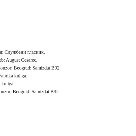
ад
: Службени гласник
.
eb: August Cesarec.
onzor; Beograd: Samizdat B92.
Fabrika knjiga.
 knjiga.
Konzor; Beograd: Samizdat B92.