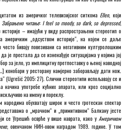
цитатом из америчког телевизијског ситкома
Ellen
, који
а
Забрањено читање
:
I feel so moody, so dark, so depressed,
не историје – имајући у виду распрострањени стереотип о
са америчким „одсуством историје“, на којем се даље
и често бивају повезивани са негативним културолошким
да је престала да се изненађује ситуацијама у којима јој
бор за јело, уз имплицитну претпоставку о њеној наводној
] конобари у ресторану намјерно заборављају дати нож.
а“ (Ugrešić 2005: 27). Слични стереотипи испољавају се и
а начина употребе кућних апарата, или кроз социјално
искључиво на имену и пореклу.
м народима обухватају широк и често гротескан спектар
редставама о „мрачном“ и „примитивном“ Балкану јесте
ји се Угрешић осврће у више наврата, како у
Америчком
еке
, овенчаном НИН-овом наградом 1989. године. У том