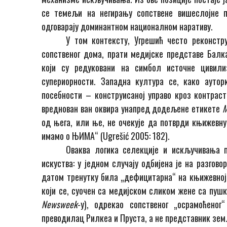
се темељи на негирању сопствене вишеслојне 
одговарају доминантном националном наративу.
У том контексту, Угрешић често реконстр
сопственог дома, прати медијске представе Балк
који су редуковани на симбол источне цивилиз
супериорности. Западна култура се, како аутор
посебности
–
конструисаној управо кроз контрас
вреднован ван оквира унапред додељене етикете
M
од њега, или ње, не очекује да потврди књижевну
имамо о ЊИМА“ (Ugrešić 2005: 182).
Оваква логика селекције и искључивања п
искуства: у једном случају одбијена је на разгово
датом тренутку била „дефицитарна“ на књижевно
који се, суочен са медијском сликом жене са пу
Newsweek
-у), одрекао сопственог „осрамоћеног
преводилац Рилкеа и Пруста, а не представник зем