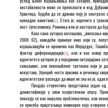
услед њеног изјашњавања као Хазарке, припадни
нестабилности може се препознати и код Дубравке
Хрватица, будући да се држава коју је сматрала с
накнадно наметани
. Стога је, нарочито у тран
[2]
пост-Југословенку, Ромкињу или је настојала да бу
Како сама ауторка наглашава, „жигосање ниј
2008: 62), наводећи примере оних који су, поп
изјашњавајући се иронично као Мерцедес, Тошиба
фактор диференцијације
, али и као извор пр
[3]
идентитета ауторки је у појединим ситуацијама зат
сажаљивог, али повлашћеног третмана који је 
искустава, Угрешић често призива и реченицу свој
идентитетског распада: да више не зна ко је, одакл
Продаја стереотипа представља један од 
демистификује у свом есејистичком опусу. Про
показују се као морално проблематична, али екон
се присећа пријатељице новинарке која отворено 