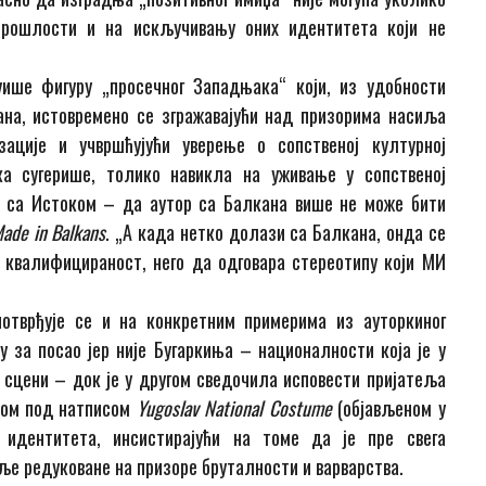
прошлости и на искључивању оних идентитета који не
уише фигуру „просечног Западњака“ који, из удобности
ана, истовремено се згражавајући над призорима насиља
ације и учвршћујући уверење о сопственој културној
ка сугерише, толико навикла на уживање у сопственој
т са Истоком
–
да аутор са Балкана више не може бити
ade in Balkans
. „А када нетко долази са Балкана, онда се
 квалифицираност, него да одговара стереотипу који МИ
отврђује се и на конкретним примерима из ауторкиног
ру за посао јер није Бугаркиња
–
националности која је у
ј сцени
–
док је у другом сведочила исповести пријатеља
шком под натписом
Yugoslav National Costume
(објављеном у
“ идентитета, инсистирајући на томе да је пре свега
ље редуковане на призоре бруталности и варварства.