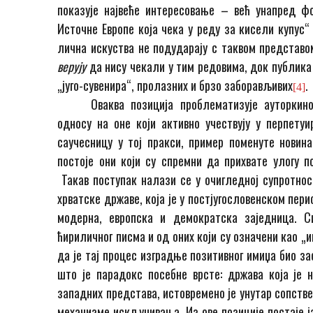
показује највеће интересовање – већ унапред ф
Источне Европе која чека у реду за кисели купус“
лична искуства не подударају с таквом представо
верују
да нису чекали у тим редовима, док публика 
„југо-сувенира“, пролазних и брзо заборављивих
.
[4]
Оваква позиција проблематизује ауторкин
односу на оне који активно учествују у перпету
саучесницу у тој пракси, пример поменуте новин
постоје они који су спремни да прихвате улогу 
Такав поступак налази се у очигледној супротн
хрватске државе, која је у постјугословенском пер
модерна, европска и демократска заједница. С
ћириличног писма и од оних који су означени као 
да је тај процес изградње позитивног имиџа био з
што је парадокс посебне врсте: држава која је 
западних представа, истовремено је унутар сопств
механизме искључивања. Из ове позиције постаје ј