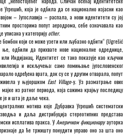
це „непостојећег“ народа. Сличан осећај идентитетске
 Угрешић, која је одбила да се национално изјасни као
војом – Југославија – распала, а нови идентитети су јој
зитним просторима попут аеродрома, себе означавала као
де уписана у категорију
other
.
е бомбон који се може узети или љубазно одбити“ (Ugrešić
ут ње, одбили да прихвате нове националне одреднице,
 или Индијанац. Идентитет се тако показује као кључни
ивилегија и искључења: само помињање југословенског
варало одређена врата, док су се у другим отварала, попут
доживела у њујоршком
East Village
-у. Уз разматрање ових
е мајке из ратног периода, која сажима крајњу последицу
е је и шта је даље чека.
централних мотива које Дубравка Угрешић систематски
изводња и даља дистрибуција стереотипних представа
омски исплатива пракса. У
Америчком фикционару
ауторка
признаје да ће тржишту понудити управо оно за шта оно