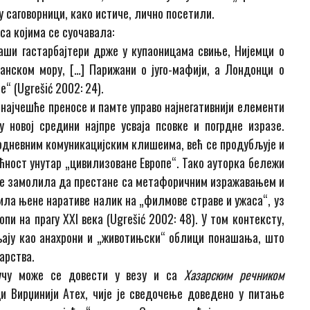
у саговорници, како истиче, лично посетили.
са којима се суочавала:
аши гастарбајтери држе у купаоницама свиње, Нијемци о
нском мору, […] Парижани о југо-мафији, а Лондонци о
“ (Ugrešić 2002: 24).
 најчешће преносе и памте управо најнегативнији елементи
 новој средини најпре усваја псовке и погрдне изразе.
кодневним комуникацијским клишеима, већ се продубљује и
ћност унутар „цивилизоване Европе“. Тако ауторка бележи
 је замолила да престане са метафоричним изражавањем и
цила њене наративе налик
на
„филмов
е
страве и ужаса“, уз
пи на прагу XXI века (Ugrešić 2002: 48). У том контексту,
љају као анахрони и „животињски“ облици понашања, што
арства.
учу може се довести у везу и са
Хазарским речником
 Вирџинији Атех, чије је сведочење доведено у питање