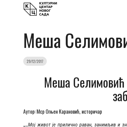
Меша Селимови
29/12/2017
Меша Селимовић 
за
Аутор: Мср Огњен Карановић, историчар
„…
Мој живот је прилично раван, занимљив и зна