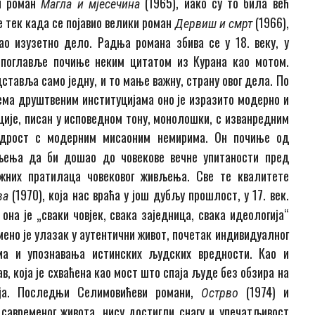
ки роман
(1965), иако су то била већ
Магла и мјесечина
е тек када се појавио велики роман
(1966),
Дервиш и смрт
о изузетно дело. Радња романа збива се у 18. веку, у
о поглавље почиње неким цитатом из Курана као мотом.
дставља само једну, и то мање важну, страну овог дела. По
ема друштвеним институцијама оно је изразито модерно и
ије, писан у исповедном тону, монолошки, с изванредним
удрост с модерним мисаоним немирима. Он почиње од
љења да би дошао до човекове вечне упитаности пред
ежних пратилаца човековог живљења. Све те квалитете
(1970), која нас враћа у још дубљу прошлост, у 17. век.
ва
она је „сваки човјек, свака заједница, свака идеологија“
мено је улазак у аутентични живот, почетак индивидуалног
има и упознавања истинских људских вредности. Као и
в, која је схваћена као мост што спаја људе без обзира на
ија. Последњи Селимовићеви романи,
(1974) и
Острво
 савременог живота, нису достигли снагу и упечатљивост