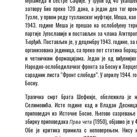
Мухамеда и сестре Сафије. У групи од 40 ухапше
затвору био преко 120 дана, а један део тог врем
Тузле, у првом реду тузланског муфтије, Меша, као
1943. године Меша је прешао на ослобођену тери
партије Југославије и постављен за члана Агитпро
Ђорђић. Постављен је, у децембру 1943. године, за
организована јединица, са преко пет стотина бора
и четничким формацијама. Један је од виђенијих
Народно-ослободилачког фронта за Босну и Херцего
сарадник листа “Фронт слободе”. У априлу 1944. го
Босну.
Трагична смрт брата Шефкије, обележила је
Селимовића. Исте године кад и Владан Десница
приповедач из Источне Босне. Његово сазревање б
збирку приповедака
(1950), објавио је у 
Прва чета
Обе је критика примила с неповерењем. Нису 