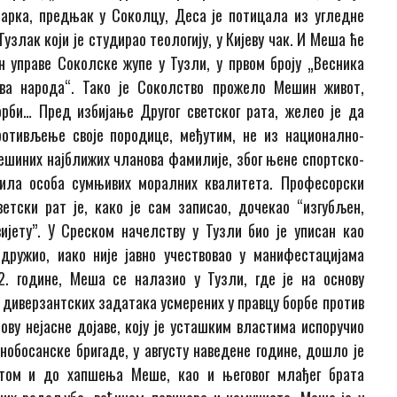
чарка, предњак у Соколцу, Деса је потицала из угледне
узлак који је студирао теологију, у Кијеву чак. И Меша ће
н управе Соколске жупе у Тузли, у првом броју „Весника
ова народа“. Тако је Соколство прожело Мешин живот,
орби… Пред избијање Другог светског рата, желео је да
ротивљење своје породице, међутим, не из национално-
 Мешиних најближих чланова фамилије, због њене спортско-
била особа сумњивих моралних квалитета. Професорски
ветски рат је, како је сам записао, дочекао “изгубљен,
ијету”. У Среском начелству у Тузли био је уписан као
дружио, иако није јавно учествовао у манифестацијама
2. године, Меша се налазио у Тузли, где је на основу
 диверзантских задатака усмерених у правцу борбе против
ву нејасне дојаве, коју је усташким властима испоручио
обосанске бригаде, у августу наведене године, дошло је
отом и до хапшења Меше, као и његовог млађег брата