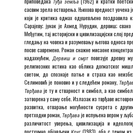
приповедака
(1962) и кратки поетс
Туђа земља
сасвим зрела остварења. Њихова вредност уочена ј
који је критика одмах одушевљено поздравила ка
Сарајеву; јунак је Ахмед Нурудин, дервиш; свак
Међутим, тај историјски и цивилизацијски слој пре
гледању на човека и разумевању његова односа пр
посве савремено. Роман снажне мисаоне концентрац
надахнућем,
повезује древну м
Дервиш и смрт
религиозних истина као облика догматског миш
светом, до спознаје патње и страха као неизб
Селимовић је поновио и у следећем роману,
Тврђа
је ту и стварност и симбол, а као симбол 
Тврђава
затворена у саму себе. Излазак из тврђаве истовре
развитка, отварање могућности сусрета с друг
претходни роман,
је испуњена вером у љуба
Тврђава
различитост уверења, цивилизација и идеолог
постхумно објављени
(1983), оба с темом из
Круг