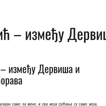
ћ – између Дервиш
– између Дервиша и
борава
чајан само за мене, и сва моја сјећања су само моја,