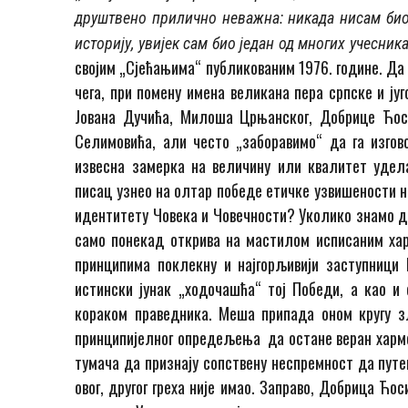
друштвено прилично неважна: никада нисам био 
историју, увијек сам био један од многих учесни
својим „Сјећањима“ публикованим 1976. године. Да 
чега, при помену имена великана пера српске и ју
Јована Дучића, Милоша Црњанског, Добрице Ћос
Селимовића, али често „заборавимо“ да га изгов
извесна замерка на величину или квалитет удела
писац узнео на олтар победе етичке узвишености 
идентитету Човека и Човечности? Уколико знамо да
само понекад открива на мастилом исписаним ха
принципима поклекну и најгорљивији заступници
истински јунак „ходочашћа“ тој Победи, а као и 
кораком праведника. Меша припада оном кругу зл
принципијелног опредељења да остане веран хармо
тумача да признају сопствену неспремност да путе
овог, другог греха није имао. Заправо, Добрица Ћо