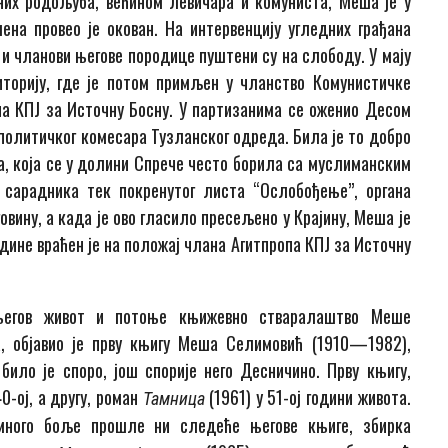
них родољуба, већином левичара и комуниста, Меша је у
ена провео је окован. На интервенцију угледних грађана
 и чланови његове породице пуштени су на слободу. У мају
торију, где је потом примљен у чланство Комунистичке
па КПЈ за Источну Босну. У партизанима се оженио Десом
 политичког комесара Тузланског одреда. Била је то добро
ца, која се у долини Спрече често борила са муслиманским
 сарадника тек покренутог листа “Ослобођење”, органа
вину, а када је ово гласило пресељено у Крајину, Меша је
дине враћен је на положај члана Агитпропа КПЈ за Источну
 његов живот и потоње књижевно стваралаштво Меше
, објавио је прву књигу Меша Селимовић (1910—1982),
ило је споро, још спорије него Десничино. Прву књигу,
40-ој, а другу, роман
(1961) у 51-ој години живота.
Тамница
много боље прошле ни следеће његове књиге, збирка