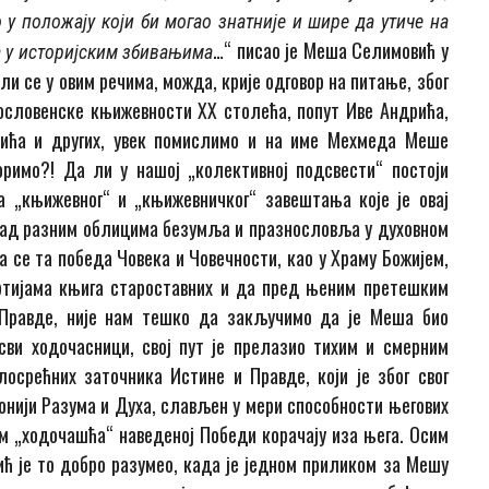
у положају који би могао знатније и шире да утиче на
…“ писао је Меша Селимовић у
ка у историјским збивањима
ли се у овим речима, можда, крије одговор на питање, због
гословенске књижевности XX столећа, попут Иве Андрића,
ића и других, увек помислимо и на име Мехмеда Меше
оримо?! Да ли у нашој „колективној подсвести“ постоји
 „књижевног“ и „књижевничког“ завештања које је овај
над разним облицима безумља и празнословља у духовном
 се та победа Човека и Човечности, као у Храму Божијем,
ртијама књига староставних и да пред њеним претешким
 Правде, није нам тешко да закључимо да је Меша био
сви ходочасници, свој пут је прелазио тихим и смерним
осрећних заточника Истине и Правде, који је због свог
нији Разума и Духа, слављен у мери способности његових
м „ходочашћа“ наведеној Победи корачају иза њега. Осим
сић је то добро разумео, када је једном приликом за Мешу