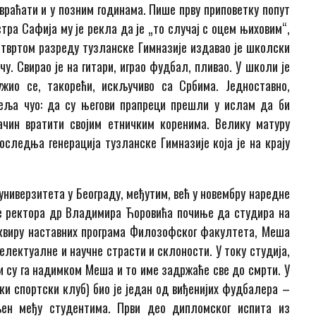
е враћати и у позним годинама. Пише прву приповетку попут
тра Сафија му је рекла да је „то случај с оцем њиховим“,
 четвртом разреду тузланске Гимназије издавао је школски
ичу. Свирао је на гитари, играо фудбал, пливао. У школи је
ужио се, такорећи, искључиво са Србима. Једноставно,
итеља чуо: да су његови прапреци прешли у ислам да би
ачин вратити својим етничким коренима. Велику матуру
оследња генерација тузланске Гимназије која је на крају
 универзитета у Београду, међутим, већ у новембру наредне
ње ректора др Владимира Ћоровића почиње да студира на
квиру наставних програма Филозофског факултета, Меша
лектуалне и научне страсти и склоности. У току студија,
и су га надимком Меша и то име задржаће све до смрти. У
и спортски клуб) био је један од виђенијих фудбалера –
љен међу студентима. Први део дипломског испита из