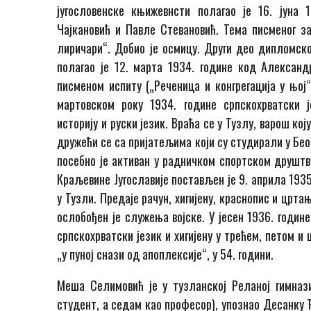
југословенске књижевнсти полагао је 16. јуна 
Чајкановић и Павле Стевановић. Тема писменог за
лиричари“. Добио је осмицу. Други део дипломско
полагао је 12. марта 1934. године код Алексан
писменом испиту („Реченица и конгрегација у њој
мартовском року 1934. године српскохрватски ј
историју и руски језик. Враћа се у Тузлу, варош кој
дружећи се са пријатељима који су студирали у Беог
посебно је активан у радничком спортском друшт
Краљевине Југославије постављен је 9. априла 193
у Тузли. Предаје рачун, хигијену, краснопис и црт
ослобођен је служења војске. У јесен 1936. годин
српскохрватски језик и хигијену у трећем, петом и
„у пуној снази од апоплексије“, у 54. години.
Меша Селимовић је у тузланској Реланој гимназиј
студент, а седам као професор), упознао Десанку Ђ