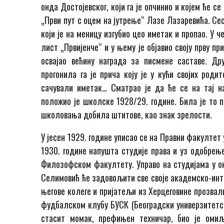
онда Достојевског, који га је опчинио и којем ће с
„Први пут с оцем на јутрење“ Лазе Лазаревића. Сес
који је на меницу изгубио цео иметак и пропао. У
лист „Првијенче“ и у њему је објавио своју прву пр
освајао већину награда за писмене саставе. Др
прогонила га је прича коју је у кући својих род
сачували иметак… Сматрао је да ће се на тај н
положио је школске 1928/29. године. Била је то п
школовања добила штитове, као знак зрелости.
У јесен 1929. године уписао се на Правни факултет
1930. године напушта студије права и уз одобре
Филозофском факултету. Управо на студијама у о
Селимовић ће задовољити све своје академско-инте
његове колеге и пријатељи из Херцеговине прозвал
фудбалском клубу БУСК (Београдски универзитетск
стасит момак, префињен техничар, био је оми