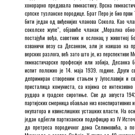
хонорарно предавала гимнастику. Врсна гимнасти
српске тузланске породице. Брат Перо је био први Т
бити један од виђенијих чланова Сокола. Као чла
соколске жупе“, објавиће чланак „Морална обн
постајући вођа, саветник и ослонац у животној б
озваничи везу са Десанком, али је наишао на п
верских разлога, већ зато што је, из перспективе
гимнастичарске професије или хобија, Десанка 
испит положио је 14. маја 1939. године. Други с
депримиран створеним стањем у Југославији и св
присталица комуниста, са којима се интензивно 
рудара и градске сиротиње. Све до августа 194
партијских смерница обављао низ конспиративних и
окупатора и квинслишких усташких власти. На осно
један одбегли партизански подофицир из IV Источн
до претреса породичног дома Селимовића, а п