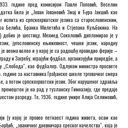
1933. године пред комисијом: Павле Поповић, Веселин
датка била је „Јован Јовановић Змај и Ђура Јакшић као
г испита из српскохрватског језика са старословенским,
дра Белића, Бранка Милетића и Стјепана Куљбакина. На
“) добио је шестицу. Мехмед Соколовић дипломирао је у
език, југословенску књижевност, чешки језик, народну
у је веома волео и у којој је са радошћу проводио ферије –
раду и Загребу, играјући фудбал, организујући приредбе, а
ву „Слобода“, као фудбалер. Одлуком министра просвете
5. године за наставника Грађанске школе трговачког смера
ање, а потом српскохрватски језик. Због нарушеног здравља
е премештен је на рад у тузланску Гимназију, где предаје
 шестом разреду. Те, 1936. године умире Алија Селимовић,
и (у којој је провео петнаест година живота, осам као
орђић, „званичног дневничара среског начелства“, која је