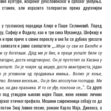
не културе, искреног југословенског и српског убеђења,
и стамен, али изразито толерантан према другачијем
е у тузланској породици Алије и Паше Селимовић. Поред
ју, Сафију и Фадилу, као и три сина Мухамеда, Шефкију и
и и прве приче о своме пореклу и оне ће се дубоко урезати
 записати и јавно саопштити: „…
Моји су сви из Билеће и
 су богаташи. Дјед ми је био, и преци уопште били су
лагодно, доста неодговорно. Он је прототип за Хасана у
уопште. Он је човјек од акције, доста авантуриста, један
о је углавном од продавања имања… Волио је коње,
штво. Велики весељак… Он је био апсолутни господар. Ми
…“. Са друге
е, на два празника. И то се уђе, поклони се
е под утицајем њихове мајке Паше, жене нежних личних
ијског етичког профила. Мешини савременици сећају се да
, потом Змај Јовине песме, романе Карла Маја, Дикенса, а