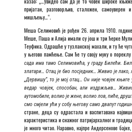
казао: „…Увидео сам да је то човек широке књижев
пријатан, разговорљив, сталожен, самоуверен 
мишљењу…“.
Меша Селимовић је рођен 26. априла 1910. годин
Меше, Паша и Алија имали су још и три ћерке Мули
Теуфика. Одрашће у тузланској махали, и ту ће чут
у његово памћење. Сам ће ту своју муку о пореклу
сада има тамо Селимовића, у граду Билећи. Били
златари… Отац је био посједник… Живио је лако, 
„Дервишу“, то је мој отац… Он није човјек књиге 
ведар човјек, способан, али издржљив… Живи
аутомобиле, волио је жене, волио лов, пиће, дру
смо смјели ући у собу његову само двапут годишњ
стране, деца су одрастала и васпитавана највиш
карактеристика и снажног патријархалног и традиц
је много читао. Наравно, најпре Андерсенове бајке