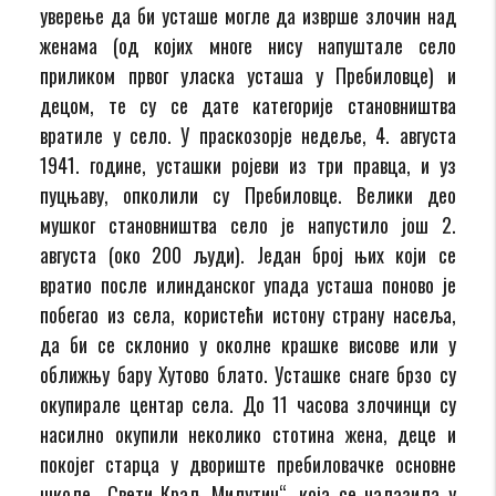
уверење да би усташе могле да изврше злочин над
женама (од којих многе нису напуштале село
приликом првог уласка усташа у Пребиловце) и
децом, те су се дате категорије становништва
вратиле у село. У праскозорје недеље, 4. августа
1941. године, усташки ројеви из три правца, и уз
пуцњаву, опколили су Пребиловце. Велики део
мушког становништва село је напустило још 2.
августа (око 200 људи). Један број њих који се
вратио после илинданског упада усташа поново је
побегао из села, користећи истону страну насеља,
да би се склонио у околне крашке висове или у
оближњу бару Хутово блато. Усташке снаге брзо су
окупирале центар села. До 11 часова злочинци су
насилно окупили неколико стотина жена, деце и
покојег старца у двориште пребиловачке основне
школе „Свети Краљ Милутин“, која се налазила у