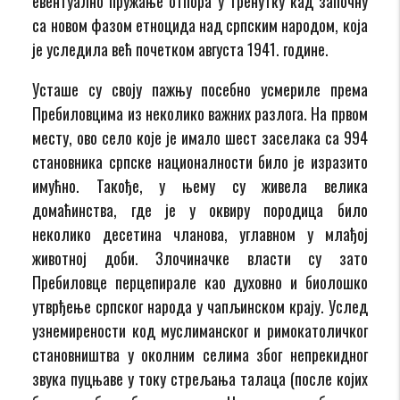
евентуално пружање отпора у тренутку кад започну
са новом фазом етноцида над српским народом, која
је уследила већ почетком августа 1941. године.
Усташе су своју пажњу посебно усмериле према
Пребиловцима из неколико важних разлога. На првом
месту, ово село које је имало шест заселака са 994
становника српске националности било је изразито
имућно. Такође, у њему су живела велика
домаћинства, где је у оквиру породица било
неколико десетина чланова, углавном у млађој
животној доби. Злочиначке власти су зато
Пребиловце перцепирале као духовно и биолошко
утврђење српског народа у чапљинском крају. Услед
узнемирености код муслиманског и римокатоличког
становништва у околним селима због непрекидног
звука пуцњаве у току стрељања талаца (после којих