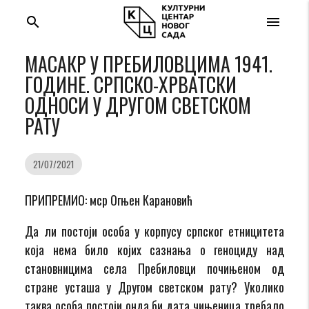
search
menu
МАСАКР У ПРЕБИЛОВЦИМА 1941.
ГОДИНЕ. СРПСКО-ХРВАТСКИ
ОДНОСИ У ДРУГОМ СВЕТСКОМ
РАТУ
21/07/2021
ПРИПРЕМИО: мср Огњен Карановић
Да ли постоји особа у корпусу српског етницитета
која нема било којих сазнања о геноциду над
становницима села Пребиловци почињеном од
стране усташа у Другом светском рату? Уколико
таква особа постоји онда би дата чињеница требало