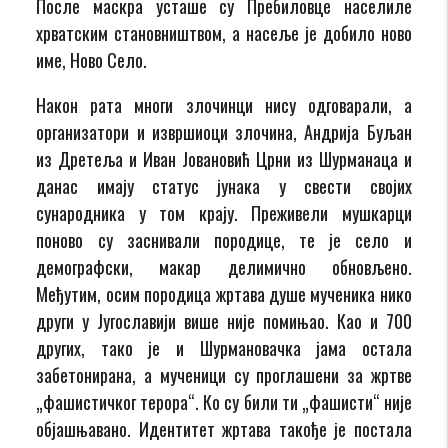
После маскра усташе су Пребиловце населиле
хрватским становништвом, а насеље је добило ново
име, Ново Село.
Након рата многи злочинци нису одговарали, а
организатори и извршиоци злочина, Андрија Буљан
из Дретеља и Иван Јовановић Црни из Шурманаца и
данас имају статус јунака у свести својих
сународника у том крају. Преживели мушкарци
поново су заснивали породице, те је село и
демографски, макар делимично обновљено.
Међутим, осим породица жртава душе мученика нико
други у Југославији више није помињао. Као и 700
других, тако је и Шурмановачка јама остала
забетонирана, а мученици су проглашени за жртве
„фашистичког терора“. Ко су били ти „фашисти“ није
објашњавано. Идентитет жртава такође је постала