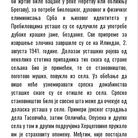
би жртве биле бацане у реке Неретву или оближњу
Брегаву), за потребе биолошког, духовног и физичког
елиминисања Срба и њиховог идентитета у
Пребиловцима усташе су се одлучиле да употребе
дубоке крашке јаме, безданке. Све припреме за
извршење злочина завршиле су се на Илиндан, 2.
августа 1941. године. Долазак усташких ројева од
неколико стотина припадника тих снага од стране
сељана био је примећен, те се становништво,
поготово мушко, повукло из села. Уз обећање да
више неће узнемиравати српска домаћинства
усташке снаге су се отишле из села. Српско
становништво било је свесно шта може да очекује од
доласка усташа у село. Примери јунског страдања
дела Тасовчића, затим Опличића, Опузена и других
села у том и другим подручјима Херцеговине пружало
им је страховиту опомену. Међтим, није постојало