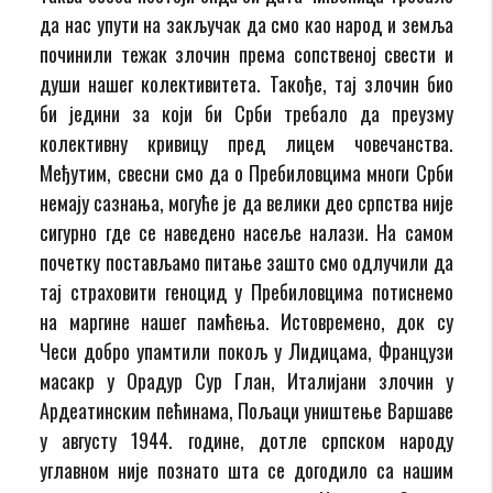
да нас упути на закључак да смо као народ и земља
починили тежак злочин према сопственој свести и
души нашег колективитета. Такође, тај злочин био
би једини за који би Срби требало да преузму
колективну кривицу пред лицем човечанства.
Међутим, свесни смо да о Пребиловцима многи Срби
немају сазнања, могуће је да велики део српства није
сигурно где се наведено насеље налази. На самом
почетку постављамо питање зашто смо одлучили да
тај страховити геноцид у Пребиловцима потиснемо
на маргине нашег памћења. Истовремено, док су
Чеси добро упамтили покољ у Лидицама, Французи
масакр у Орадур Сур Глан, Италијани злочин у
Ардеатинским пећинама, Пољаци уништење Варшаве
у августу 1944. године, дотле српском народу
углавном није познато шта се догодило са нашим