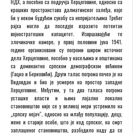
НДХ, а посебно са подручја Херцеговине, односно са
крашких пространстава далматинског залеђа, које
би у неком будућем сукобу са непријатељима Трећег
рајха могло да поседује изразито потентан
војностратешки капацитет. Извршавајући те
злочиначке намере, у првој половини јуна 1941.
године организовани су погроми широм источног
дела Херцеговине, посебно у насељима и општинама
са доминантно српском демографском већином
(Гацко и Берковићи). Други талас погрома почео је на
Видовдан и био је усмерен на простор западне
Херцеговине. Међутим, у та два таласа погрома
усташке власти и њима лојално локално
становништво није се у великој мери устремило на
„српску нејач“, односно на млађу популацију, децу,
жене и старије особе, што је код српског, на смрт
заплашеног становништва, разбудило наду да се