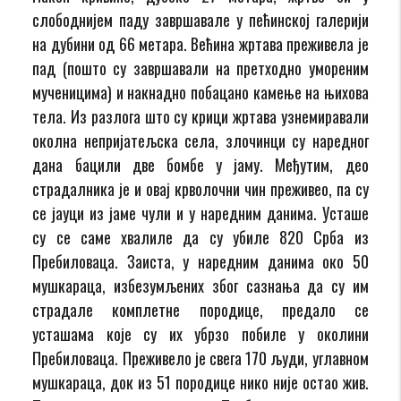
слободнијем паду завршавале у пећинској галерији
на дубини од 66 метара. Већина жртава преживела је
пад (пошто су завршавали на претходно умореним
мученицима) и накнадно побацано камење на њихова
тела. Из разлога што су крици жртава узнемиравали
околна непријатељска села, злочинци су наредног
дана бацили две бомбе у јаму. Међутим, део
страдалника је и овај крволочни чин преживео, па су
се јауци из јаме чули и у наредним данима. Усташе
су се саме хвалиле да су убиле 820 Срба из
Пребиловаца. Заиста, у наредним данима око 50
мушкараца, избезумљених због сазнања да су им
страдале комплетне породице, предало се
усташама које су их убрзо побиле у околини
Пребиловаца. Преживело је свега 170 људи, углавном
мушкараца, док из 51 породице нико није остао жив.