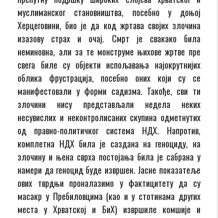
муслиманског становништва, посебно у доњој
Херцеговини, био је да код жртава својих злочина
изазову страх и очај. Смрт је свакако била
неминовна, али за те монструме њихове жртве пре
свега биле су објекти испољавања најокрутнијих
облика фрустрација, посебно оних који су се
манифестовали у форми садизма. Такође, сви ти
злочини нису представљали недела неких
несувислих и неконтролисаних скупина одметнутих
од правно-политичког система НДХ. Напротив,
комплетна НДХ била је саздана на геноциду, на
злочину и њена сврха постојања била је сабрана у
намери да геноцид буде извршен. Јасне показатеље
ових тврдњи проналазимо у фактицитету да су
масакр у Пребиловцима (као и у стотинама других
места у Хрватској и БиХ) извршиле комшије и