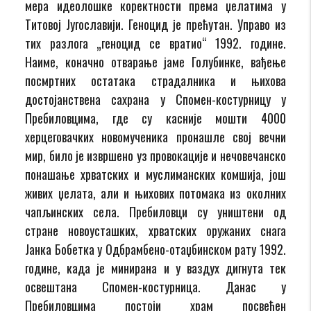
мера идеолошке коректности према џелатима у
Титовој Југославији. Геноцид је прећутан. Управо из
тих разлога „геноцид се вратио“ 1992. године.
Наиме, коначно отварање јаме Голубинке, вађење
посмртних остатака страдалника и њихова
достојанствена сахрана у Спомен-костурницу у
Пребиловцима, где су касније мошти 4000
херцеговачких новомученика пронашле свој вечни
мир, било је извршено уз провокације и нечовечанско
понашање хрватских и муслиманских комшија, још
живих џелата, али и њихових потомака из околних
чапљинских села. Пребиловци су уништени од
стране новоусташких, хрватских оружаних снага
Јанка Бобетка у Одбрамбено-отаџбинском рату 1992.
године, када је минирана и у ваздух дигнута тек
освештана Спомен-костурница. Данас у
Пребиловцима постоји храм посвећен