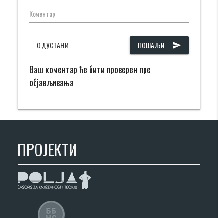
Коментар
ОДУСТАНИ
ПОШАЉИ
send
Ваш коментар ће бити проверен пре
објављивања
ПРОЈЕКТИ