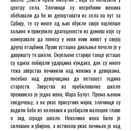
центру села. Злочинци су несрећним женама
обећавали да ће их депортовати из села на пут за
Србију, те су многе од њих обукле своје најлепше
хаљине и прикупиле драгоцености из домова које су
намеравале да понесу у неки нови живот у својој
другој отаџбини. Право усташко дивљање почело је у
дворишту те школе. Окупљене старије таоце усташе
су одмах побијали ударцима кундака, док су много
тежа зверства починили над женама и девојкама,
посебно над девојчицама до петнаест година
старости. Зверства из пребиловачке школе
преживела је једна жена, Мара Булут. Према њеном
сведочењу, а на ужас присутних мајки, злочинци су
вадили бебе из колеквки и разбијали малешне главе
о зид зграде школе. Неколико жена било је
силовано и убијено, а истински ужас почињен је над