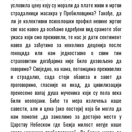
условила цену коју су морали да плате живи и мртви
страдалници масакра у Пребиловцима? Такође, да
ли је колективни психолошки профил невине жртве
све нас навео да осећамо одређени вид срамоте због
ужаса који смо преживели, те нас је дати сентимент
навео да заћутимо за неколико деценија после
геноцида или нам једноставно о свим тим
страховитим догађајима није било дозвољено да
говоримо? Свеједно, на нама, потомцима преживелих
и страдалих, сада стоји обавеза и завет да
проговоримо, гласније но икад, да цивилизацији
пренесемо вапај душа мученика који су пола века
били неопојани. Биће то мера излечења наше
савести, али и цена (ако постоји) која би могла да
нам помогне „да замолимо за достојно место у
Царству Небеском где Божја милост негује наше