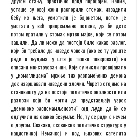
другом стању, практично пред порођајем. Наиме,
усташе су овој жени распорили стомак, извадили
бебу из њега, усмртили је бајонетом, потом је
умотали у већ припремљене пелене, да би дете
потом вратили у стомак мртве мајке, који су потом
зашили. Да ли може да постоји било какав разлог,
који би требало да наведе човека (ако се ту уопште
ради о људима, у шта је тешко поверовати) на
описани монструозан чин. Које су мисли провејавале
у „измаглицама“ мржње тих распамећених демона
док извршавали наведени злочин. Чврсто стојимо на
становишту да не постоје политичке околности или
разлози који би могли да представљају узрок
„демонске распомамљености“ код људи, да би се
одлучили на овакво безумље. Не, ту се ради о нечем
о другом. Свакако, осовинске политичке структуре у
нацистичкој Немачкој и код њихових сателита