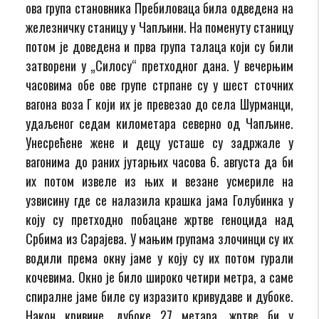
ова група становника Пребиловаца била одведена на
железничку станицу у Чапљини. На поменуту станицу
потом је доведена и прва група талаца који су били
затворени у „Силосу“ претходног дана. У вечерњим
часовима обе ове групе стрпане су у шест сточних
вагона воза Г који их је превезао до села Шурманци,
удаљеног седам километара северно од Чапљине.
Унесрећене жене и децу усташе су задржале у
вагонима до раних јутарњих часова 6. августа да би
их потом извеле из њих и везане усмериле на
узвисину где се налазила крашка јама Голубинка у
коју су претходно побацане жртве геноцида над
Србима из Сарајева. У мањим групама злочинци су их
водили према окну јаме у коју су их потом гурали
кочевима. Окно је било широко четири метра, а саме
спиралне јаме биле су изразито кривудаве и дубоке.
Након кривине, дубоке 27 метара, жртве би у