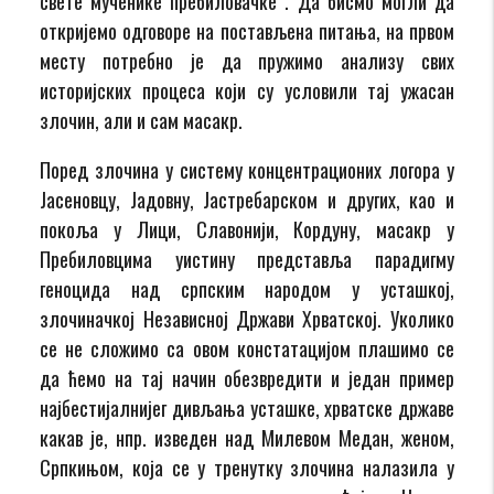
свете мученике пребиловачке“. Да бисмо могли да
откријемо одговоре на постављена питања, на првом
месту потребно је да пружимо анализу свих
историјских процеса који су условили тај ужасан
злочин, али и сам масакр.
Поред злочина у систему концентрационих логора у
Јасеновцу, Јадовну, Јастребарском и других, као и
покоља у Лици, Славонији, Кордуну, масакр у
Пребиловцима уистину представља парадигму
геноцида над српским народом у усташкој,
злочиначкој Независној Држави Хрватској. Уколико
се не сложимо са овом констатацијом плашимо се
да ћемо на тај начин обезвредити и један пример
најбестијалнијег дивљања усташке, хрватске државе
какав је, нпр. изведен над Милевом Медан, женом,
Српкињом, која се у тренутку злочина налазила у