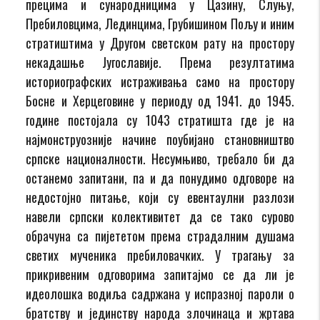
прецима и сународницима у Цазину, Слуњу,
Пребиловцима, Лединцима, Грубишином Пољу и иним
стратиштима у Другом светском рату на простору
некадашње Југославије. Према резултатима
историографских истраживања само на простору
Босне и Херцеговине у периоду од 1941. до 1945.
године постојала су 1043 стратишта где је на
најмонструозније начине поубијано становништво
српске националности. Несумњиво, требало би да
останемо запитани, па и да понудимо одговоре на
недостојно питање, који су евентаулни разлози
навели српски колективитет да се тако сурово
обрачуна са пијететом према страдалним душама
светих мученика пребиловачких. У трагању за
прикривеним одговорима запитајмо се да ли је
идеолошка водиља садржана у испразној пароли о
братству и јединству народа злочинаца и жртава