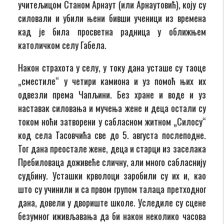
учитељицом Станом Арнаут (или Арнаутовић), коју су
силовали и убили њени бивши ученици из времена
кад је била просветна радница у оближњем
католичком селу Габела.
Након страхота у селу, у току дана усташе су таоце
„сместиле“ у четири камиона и уз помоћ њих их
одвезли према Чапљини. Без хране и воде и уз
наставак силовања и мучења жене и деца остали су
током ноћи затворени у сабласном житном „Силосу“
код села Тасовчића све до 5. августа послеподне.
Тог дана преостале жене, деца и старци из заселака
Пребиловаца доживеће сличну, али много сабласнију
судбину. Усташки крволоци заробили су их и, као
што су учинили и са првом групом талаца претходног
дана, довели у двориште школе. Уследиле су сцене
безумног иживљавања да би након неколико часова