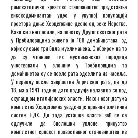
римокатоличко, хрватско становништво представља
високодоминантан удео у укупној популацији
простора доње Херцеговине десно од реке Неретве.
Како смо нагласили, на почетку Другог светског рата
у Пребиловицима живело је 168 домаћинстава, од
којих су само три била муслиманска. С обзиром на то
да су чланови тих муслиманских породица
учествовали у злочину у Пребиловцима та
домаћинства су се после рата одселила из насеља.
У периоду после завршетка Априлског рата, па до
18. маја 1941. године дато подручје налазило се под
окупацијом италијанских власти. Након овог датума
комплетна Херцеговина уведена је правно-политички
систем НДХ. До тада усташке власти већ су се
одлучиле да биолошки уклоне присуство
комплетног српског православног становништва из