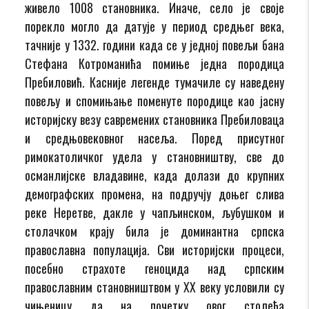
живело 1008 становника. Иначе, село је своје
порекло могло да датује у период средњег века,
тачније у 1332. години када се у једној повељи бана
Стефана Котроманића помиње једна породица
Пребиловић. Касније легенде тумачиле су наведену
повељу и спомињање поменуте породице као јасну
историјску везу савремених становника Пребиловаца
и средњовековног насеља. Поред присутног
римокатоличког удела у становништву, све до
османлијске владавине, када долази до крупних
демографских промена, на подручју доњег слива
реке Неретве, дакле у чапљинском, љубушком и
столачком крају била је доминантна српска
православна популација. Сви историјски процеси,
посебно страхоте геноцида над српским
православним становништвом у XX веку условили су
чињеницу да на почетку овог столећа