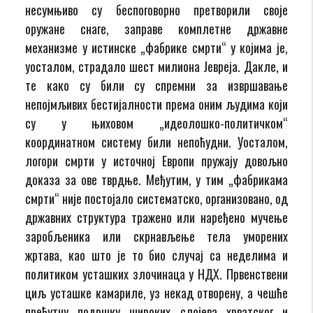
несумњиво су беспоговорно претворили своје
оружане снаге, заправе комплетне државне
механизме у истинске „фабрике смрти“ у којима је,
уосталом, страдало шест милиона Јевреја. Дакле, и
те како су били су спремни за извршавање
непојмљивих бестијалности према оним људима који
су у њиховом „идеолошко-политичком“
координатном систему били непоћудни. Уосталом,
логори смрти у источној Европи пружају довољно
доказа за ове тврдње. Међутим, у тим „фабрикама
смрти“ није постојало систематско, организовано, од
државних структура тражено или наређено мучење
заробљеника или скрнављење тела уморених
жртава, као што је то био случај са неделима и
политиком усташких злочинаца у НДХ. Првенствени
циљ усташке камариле, уз некад отворену, а чешће
прећутну подршку широких слојева хрватског и