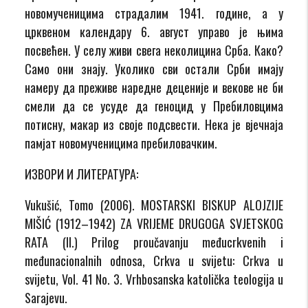
новомученицима страдалим 1941. године, а у
црквеном календару 6. август управо је њима
посвећен. У селу живи свега неколицина Срба. Како?
Само они знају. Уколико сви остали Срби имају
намеру да преживе наредне деценије и векове не би
смели да се усуде да геноцид у Пребиловцима
потисну, макар из своје подсвести. Нека је вјечнаја
памјат новомученицима пребиловачким.
ИЗВОРИ И ЛИТЕРАТУРА:
Vukušić, Tomo (2006). MOSTARSKI BISKUP ALOJZIJE
MIŠIĆ (1912–1942) ZA VRIJEME DRUGOGA SVJETSKOG
RATA (II.) Prilog proučavanju međucrkvenih i
međunacionalnih odnosa, Crkva u svijetu: Crkva u
svijetu, Vol. 41 No. 3. Vrhbosanska katolička teologija u
Sarajevu.