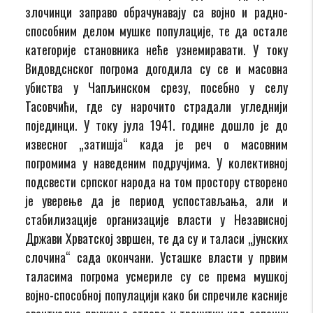
злочинци заправо обрачунавају са војно и радно-
способним делом мушке популације, те да остале
категорије становника неће узнемиравати. У току
Видовдснског погрома догодила су се и масовна
убиства у Чапљинском срезу, посебно у селу
Тасовчићи, где су нарочито страдали угледнији
појединци. У току јула 1941. године дошло је до
извесног „затишја“ када је реч о масовним
погромима у наведеним подручјима. У колективној
подсвести српског народа на том простору створено
је уверење да је период успостављања, али и
стабилизације организације власти у Независној
Држави Хрватској звршен, те да су и таласи „јунских
слочина“ сада окончани. Усташке власти у првим
таласима погрома усмериле су се према мушкој
војно-способној популацији како би спречиле касније