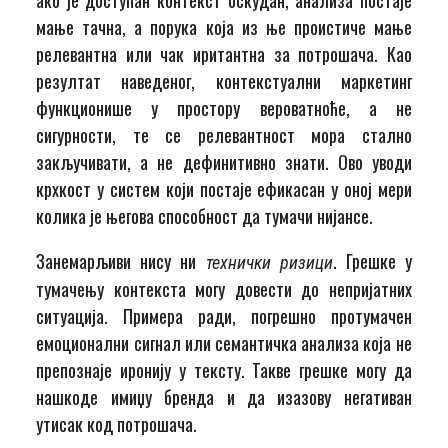
мање тачна, а порука која из ње проистиче мање
релевантна или чак иритантна за потрошача. Као
резултат наведеног, контекстуални маркетинг
функционише у простору вероватноће, а не
сигурности, те се релевантност мора стално
закључивати, а не дефинитивно знати. Ово уводи
крхкост у систем који постаје ефикасан у оној мери
колика је његова способност да тумачи нијансе.
Занемарљиви нису ни
. Грешке у
технички ризици
тумачењу контекста могу довести до непријатних
ситуација. Примера ради, погрешно протумачен
емоционални сигнал или семантичка анализа која не
препознаје иронију у тексту. Такве грешке могу да
нашкоде имиџу бренда и да изазову негативан
утисак код потрошача.