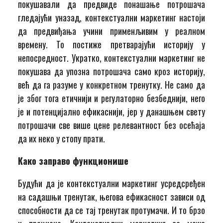
покушавали да предвиде понашање потрошача
гледајући уназад, контекстуални маркетинг настоји
да предвиђања учини применљивим у реалном
времену. То постиже претварајући историју у
непосредност. Укратко, контекстуални маркетинг не
покушава да упозна потрошача само кроз историју,
већ да га разуме у конкретном тренутку. Не само да
је због тога етичнији и регулаторно безбеднији, него
је и потенцијално ефикаснији, јер у данашњем свету
потрошачи све више цене релевантност без осећаја
да их неко у стопу прати.
Како заправо функционише
Будући да је контекстуални маркетинг усредсређен
на садашњи тренутак, његова ефикасност зависи од
способности да се тај тренутак протумачи. И то брзо