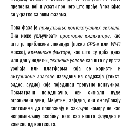
препозна, већ и ухвати пре него што прође. Упознајмо
се укратко са овим фазама.
Прва фаза је
.
прикупљање контекстуалних сигнала
Она може укључивати
, као
просторне индикаторе
што је приближна локација (преко
или
GPS
-а
Wi-Fi
мреже),
, као што су доба дана
временске факторе
или дан у недељи,
као што су врста
техничке услове
уређаја или платформа која се користи и
изведене из садржаја (текст,
ситуационе знакове
видео, аудио) које појединац тренутно конзумира.
Посматрани појединачно, ови сигнали нуде
ограничени увид. Међутим, заједно, они омогућавају
системима да препознају и закључе намеру не као
непроменљиву особину, него као нешто флуидно и
зависно од контекста.