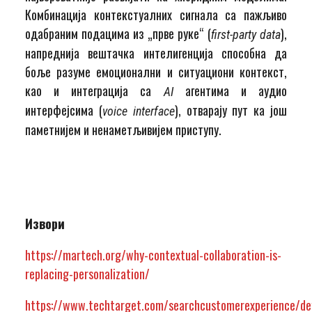
Комбинација контекстуалних сигнала са пажљиво
одабраним подацима из „прве руке“ (
),
first-party data
напреднија вештачка интелигенција способна да
боље разуме емоционални и ситуациони контекст,
као и интеграција са
агентима и аудио
AI
интерфејсима (
), отварају пут ка још
voice interface
паметнијем и ненаметљивијем приступу.
Извори
https://martech.org/why-contextual-collaboration-is-
replacing-personalization/
https://www.techtarget.com/searchcustomerexperience/def