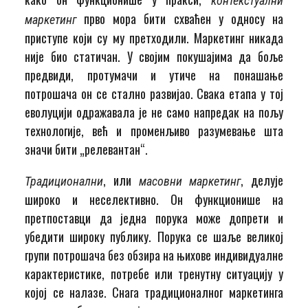
контекстуални
прво мора бити схваћен у односу на
маркетинг
приступе који су му претходили. Маркетинг никада
није био статичан. У својим покушајима да боље
предвиди, протумачи и утиче на понашање
потрошача он се стално развијао. Свака етапа у тој
еволуцији одражавала је не само напредак на пољу
технологије, већ и променљиво разумевање шта
значи бити „релевантан“.
, или
, делује
Традиционални
масовни маркетинг
широко и неселективно. Он функционише на
претпоставци да једна порука може допрети и
убедити широку публику. Порука се шаље великој
групи потрошача без обзира на њихове индивидуалне
карактеристике, потребе или тренутну ситуацију у
којој се налазе. Снага традиционалног маркетинга