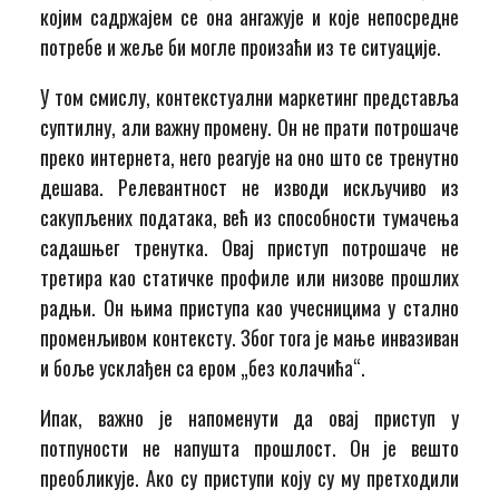
којим садржајем се она ангажује и које непосредне
потребе и жеље би могле произаћи из те ситуације.
У том смислу, контекстуални маркетинг представља
суптилну, али важну промену. Он не прати потрошаче
преко интернета, него реагује на оно што се тренутно
дешава. Релевантност не изводи искључиво из
сакупљених података, већ из способности тумачења
садашњег тренутка. Овај приступ потрошаче не
третира као статичке профиле или низове прошлих
радњи. Он њима приступа као учесницима у стално
променљивом контексту. Због тога је мање инвазиван
и боље усклађен са ером „без колачића“.
Ипак, важно је напоменути да овај приступ у
потпуности не напушта прошлост. Он је вешто
преобликује. Ако су приступи коју су му претходили