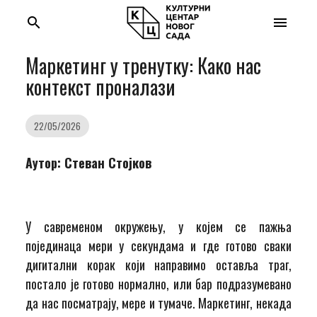
search
menu
Маркетинг у тренутку: Како нас
контекст проналази
22/05/2026
Aутор: Стеван Стојков
У савременом окружењу, у којем се пажња
појединаца мери у секундама и где готово сваки
дигитални корак који направимо оставља траг,
постало је готово нормално, или бар подразумевано
да нас посматрају, мере и тумаче. Маркетинг, некада