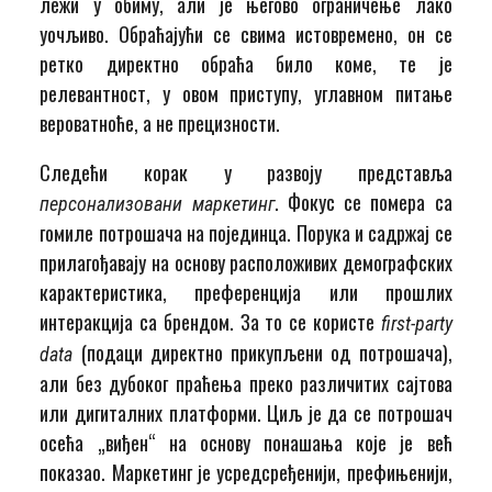
лежи у обиму, али је његово ограничење лако
уочљиво. Обраћајући се свима истовремено, он се
ретко директно обраћа било коме, те је
релевантност, у овом приступу, углавном питање
вероватноће, а не прецизности.
Следећи корак у развоју представља
. Фокус се помера са
персонализовани маркетинг
гомиле потрошача на појединца. Порука и садржај се
прилагођавају на основу расположивих демографских
карактеристика, преференција или прошлих
интеракција са брендом. За то се користе
first-party
(подаци директно прикупљени од потрошача),
data
али без дубоког праћења преко различитих сајтова
или дигиталних платформи. Циљ је да се потрошач
осећа „виђен“ на основу понашања које је већ
показао. Маркетинг је усредсређенији, префињенији,