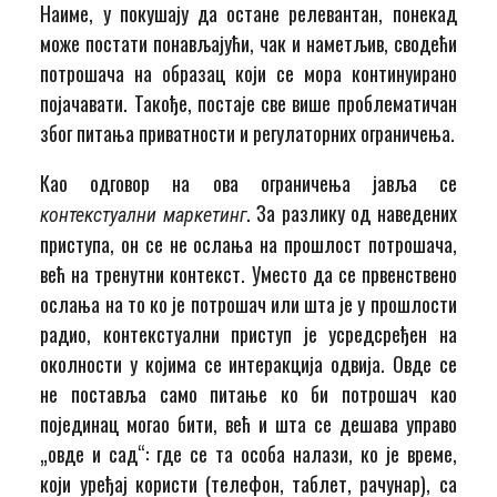
Наиме, у покушају да остане релевантан, понекад
може постати понављајући, чак и наметљив, сводећи
потрошача на образац који се мора континуирано
појачавати. Такође, постаје све више проблематичан
због питања приватности и регулаторних ограничења.
Као одговор на ова ограничења јавља се
. За разлику од наведених
контекстуални маркетинг
приступа, он се не ослања на прошлост потрошача,
већ на тренутни контекст. Уместо да се првенствено
ослања на то ко је потрошач или шта је у прошлости
радио, контекстуални приступ је усредсређен на
околности у којима се интеракција одвија. Овде се
не поставља само питање ко би потрошач као
појединац могао бити, већ и шта се дешава управо
„овде и сад“: где се та особа налази, ко је време,
који уређај користи (телефон, таблет, рачунар), са