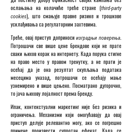
ослањања на колачиће треће стране (
third-party
), што смањује правне ризике и трошкове
cookies
усклађивања са регулаторним захтевима.
Треће, овај приступ доприноси
.
изградњи поверења
Потрошачи све више цене брендове који не прате
сваки њихов корак на интернету. Када порука стигне
на право место у правом тренутку, а не прати је
осећај да је она резултат скупљања података
месецима уназад, потрошачи се осећају мање
узнемирено и више цењено. Посматрано дугорочно,
то јача њихову лојалност према бренду.
Ипак, контекстуални маркетинг није без ризика и
ограничења. Механизми који омогућавају да овај
приступ делује релевантно могу, ако се погрешно
примене произвести супротан ефекат. Када се