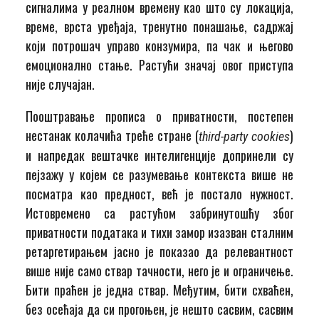
сигналима у реалном времену као што су локација,
време, врста уређаја, тренутно понашање, садржај
који потрошач управо конзумира, па чак и његово
емоционално стање. Растући значај овог приступа
није случајан.
Пооштравање прописа о приватности, постепен
нестанак колачића треће стране (
)
third-party cookies
и напредак вештачке интелигенције допринели су
пејзажу у којем се разумевање контекста више не
посматра као предност, већ је постало нужност.
Истовремено са растућом забринутошћу због
приватности података и тихи замор изазван сталним
ретаргетирањем јасно је показао да релевантност
више није само ствар тачности, него је и ограничење.
Бити праћен је једна ствар. Међутим, бити схваћен,
без осећаја да си прогоњен, је нешто сасвим, сасвим