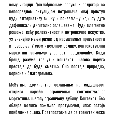
комуникацији. Усклађивањем порука и садржаја са
непосредном ситуацијом потрошача, овај приступ
нуди алтернативу вишку и понављању који су дуго
дефинисали дигитално оглашавање. Нуди елегантно
решење: већу релевантност и потрошачко искуство,
уз значајно мањи ризик од нарушавања приватности
и поверења. У свом идеалном облику, контекстуални
маркетинг замењује упорност прецизношћу. Када
бренд разуме тренутни контекст, његова порука
престаје да буде сметња. Она постаје природна,
корисна и благовремена.
Међутим, доминантно ослањање на садашњост
открива највеће ограничење контекстуалног
маркетинга: његову ограничену дубину. Контекст, без
обзира колико пажљиво протумачен, ипак остаје
приближна оцена. Претпоставка да се тренутак може