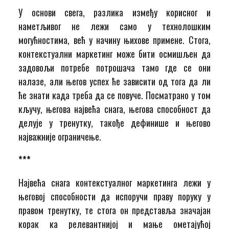
У основи свега, разлика између корисног и
наметљивог не лежи само у технолошким
могућностима, већ у начину њихове примене. Стога,
контекстуални маркетинг може бити осмишљен да
задовољи потребе потрошача тамо где се они
налазе, али његов успех ће зависити од тога да ли
ће знати када треба да се повуче. Посматрано у том
кључу, његова највећа снага, његова способност да
делује у тренутку, такође дефинише и његово
најважније ограничење.
***
Највећа снага контекстуалног маркетинга лежи у
његовој способности да испоручи праву поруку у
правом тренутку, те стога он представља значајан
корак ка релевантнијој и мање ометајућој