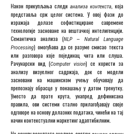
Након прикупљања следи
, која
анализа контекста
представља срж целог система. У овој фази до
изражаја долазе софистициране савремене
технологије засноване на вештачкој интелигенцији.
Семантичка анализа (
–
NLP
Natural Language
) омогућава да се разуме смисао текста
Processing
или разговора које појединац чита или слуша.
Рачунарски вид (
) се користи за
Computer vision
анализу визуелног садржаја, док се модели
засновани на машинском учењу обучавају да
препознају обрасце у понашању у датом тренутку.
Уместо да прате крута, унапред дефинисана
правила, ови системи стално прилагођавају своје
одговоре на основу долазних података, чинећи на тај
начин контекстуални маркетинг адаптибилним.
На основу резултата анализе, систем