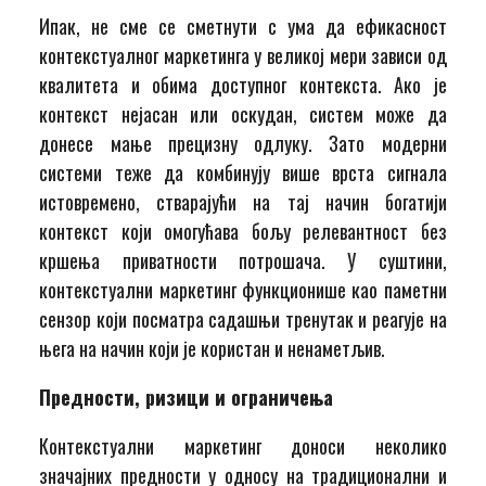
Ипак, не сме се сметнути с ума да ефикасност
контекстуалног маркетинга у великој мери зависи од
квалитета и обима доступног контекста. Ако је
контекст нејасан или оскудан, систем може да
донесе мање прецизну одлуку. Зато модерни
системи теже да комбинују више врста сигнала
истовремено, стварајући на тај начин богатији
контекст који омогућава бољу релевантност без
кршења приватности потрошача. У суштини,
контекстуални маркетинг функционише као паметни
сензор који посматра садашњи тренутак и реагује на
њега на начин који је користан и ненаметљив.
Предности, ризици и ограничења
Контекстуални маркетинг доноси неколико
значајних предности у односу на традиционални и