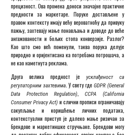
прецизност. Ова промена доноси значајне практичне
предности за маркетаре. Поруке достављене у
правом контексту имају већу вероватноћу да привуку
пажњу, захтевају мање понављања и доводе до веће
ангажованости и бољих стопа конверзије. Разлог?
Као што смо већ поменули, таква порука делује
природно и оријентисана ка потребама потрошача, а
не као наметнута реклама.
Друга велика предност је
усклађеност са
. У свету где
регулаторним захтевима
GDPR
(
General
,
Data Protection Regulation
)
CCPA
(
California
и слични прописи ограничавају
Consumer Privacy Act
)
сакупљање и коришћење личних података,
контекстуални приступ је далеко мање ризичан за
брендове и маркетиншке стручњаке. Брендови могу
да постигну добру ефикасност својих кампања без