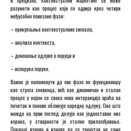
и прецизно. Контекстуални маркетинг се може
разумети као процес који се одвија кроз четири
међусобно повезане фазе:
– прикупљање контекстуалних сигнала,
– анализа контекста,
– доношење одлуке о поруци и
– испорука поруке.
Важно је напоменути да ове фазе не функционишу
као строга секвенца, већ као динамичан и сталан
процес у којем се свака нова интеракција враћа на
почетак и поново обликује наредну одлуку. Оно што
можда на први поглед делује као једноставан низ
корака, у стварности је стално прилагођавање.
Покушај изнова и изнова да се тренутак не само