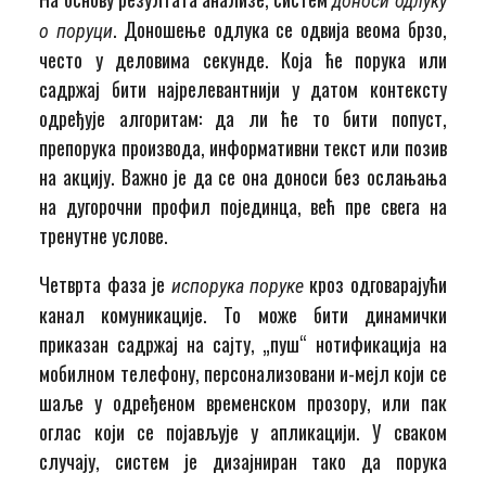
доноси одлуку
. Доношење одлука се одвија веома брзо,
о поруци
често у деловима секунде. Која ће порука или
садржај бити најрелевантнији у датом контексту
одређује алгоритам: да ли ће то бити попуст,
препорука производа, информативни текст или позив
на акцију. Важно је да се она доноси без ослањања
на дугорочни профил појединца, већ пре свега на
тренутне услове.
Четврта фаза је
кроз одговарајући
испорука поруке
канал комуникације. То може бити динамички
приказан садржај на сајту, „пуш“ нотификација на
мобилном телефону, персонализовани и-мејл који се
шаље у одређеном временском прозору, или пак
оглас који се појављује у апликацији. У сваком
случају, систем је дизајниран тако да порука