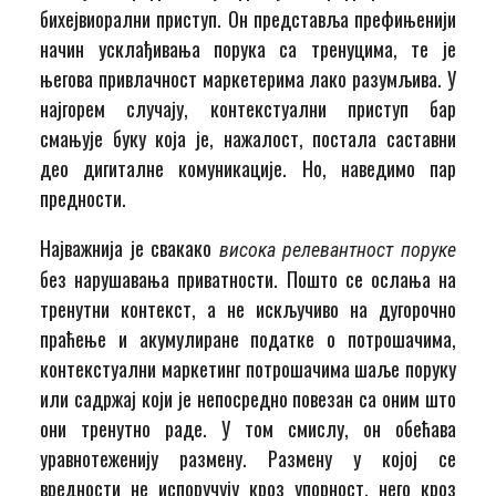
бихејвиорални приступ. Он представља префињенији
начин усклађивања порука са тренуцима, те је
његова привлачност маркетерима лако разумљива. У
најгорем случају, контекстуални приступ бар
смањује буку која је, нажалост, постала саставни
део дигиталне комуникације. Но, наведимо пар
предности.
Најважнија је свакако
висока релевантност поруке
без нарушавања приватности. Пошто се ослања на
тренутни контекст, а не искључиво на дугорочно
праћење и акумулиране податке о потрошачима,
контекстуални маркетинг потрошачима шаље поруку
или садржај који је непосредно повезан са оним што
они тренутно раде. У том смислу, он обећава
уравнотеженију размену. Размену у којој се
вредности не испоручују кроз упорност, него кроз