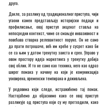
друго.
Дакле, за разлику од традиционалног приступа, чији
угаони камен представљају историјски подаци и
профилисање, овај приступ акценат ставља на
непосредни контекст, чиме се смањује инвазивност и
повећава стварна релевантност поруке. Он не само
да прати потрошаче, већ им креће у сусрет како би
се са њим у датом тренутку заиста и срео. Управо у
овом простору идеја маркетинга у тренутку добија
свој облик. И то не само као техника, него као одраз
ширег помака у начину на који је комуникација
уоквирена, временски темпирана и доживљена.
У редовима који следе, истражићемо тај помак.
Настојаћемо да објаснимо како се овај приступ
разликује од приступа који су му претходили, како