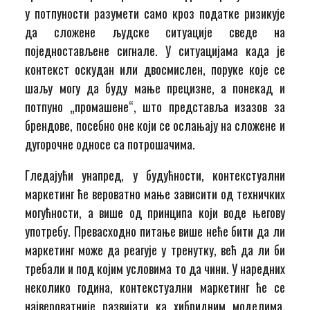
у потпуности разумети само кроз податке ризикује
да сложене људске ситуације сведе на
поједностављене сигнале. У ситуацијама када је
контекст оскудан или двосмислен, поруке које се
шаљу могу да буду мање прецизне, а понекад и
потпуно „промашене“, што представља изазов за
брендове, посебно оне који се ослањају на сложене и
дугорочне односе са потрошачима.
Гледајући унапред, у будућности, контекстуални
маркетинг ће вероватно мање зависити од техничких
могућности, а више од принципа који воде његову
употребу. Превасходно питање више неће бити да ли
маркетинг може да реагује у тренутку, већ да ли би
требали и под којим условима то да чини. У наредних
неколико година, контекстуални маркетинг ће се
највероватније развијати ка хибридним моделима.