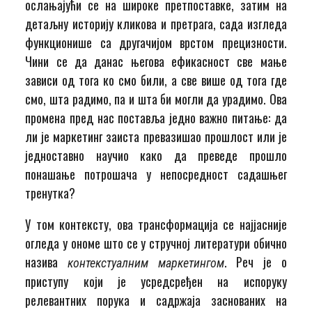
ослањајући се на широке претпоставке, затим на
детаљну историју кликова и претрага, сада изгледа
функционише са другачијом врстом прецизности.
Чини се да данас његова ефикасност све мање
зависи од тога ко смо били, а све више од тога где
смо, шта радимо, па и шта би могли да урадимо. Ова
промена пред нас поставља једно важно питање: да
ли је маркетинг заиста превазишао прошлост или је
једноставно научио како да преведе прошло
понашање потрошача у непосредност садашњег
тренутка?
У том контексту, ова трансформација се најјасније
огледа у ономе што се у стручној литератури обично
назива
. Реч је о
контекстуалним маркетингом
приступу који је усредсређен на испоруку
релевантних порука и садржаја заснованих на