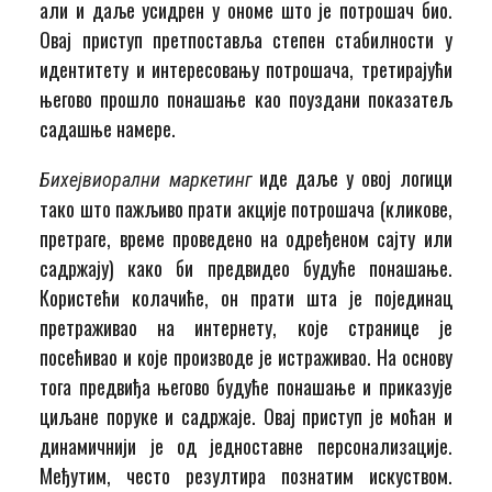
али и даље усидрен у ономе што је потрошач био.
Овај приступ претпоставља степен стабилности у
идентитету и интересовању потрошача, третирајући
његово прошло понашање као поуздани показатељ
садашње намере.
иде даље у овој логици
Бихејвиорални маркетинг
тако што пажљиво прати акције потрошача (кликове,
претраге, време проведено на одређеном сајту или
садржају) како би предвидео будуће понашање.
Користећи колачиће, он прати шта је појединац
претраживао на интернету, које странице је
посећивао и које производе је истраживао. На основу
тога предвиђа његово будуће понашање и приказује
циљане поруке и садржаје. Овај приступ је моћан и
динамичнији је од једноставне персонализације.
Међутим, често резултира познатим искуством.