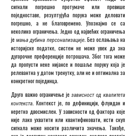
сигнали погрешно протумаче или превише
поједноставе, резултујућа порука може деловати
погрешно, а не благовремено. Упознајмо се са
неколико ограничења. Једно од највећих ограничења
је
. Без ослањања на
мања дубина персонализације
историјске податке, систем не може увек да зна
дугорочне преференције потрошача. Због тога може
да пропусти неке нијансе и пошаље поруку која је
релевантна у датом тренутку, али не и оптимална за
конкретног појединца.
Друго важно ограничење је
зависност од квалитета
. Контекст је, по дефиницији, флуидан и
контекста
неретко двосмислен. У зависности од фактора које
није лако ухватити или квантификовати, исти скуп
сигнала може носити различита значења. Такође,
ако је доступан контекст оскудан, анализа постаје