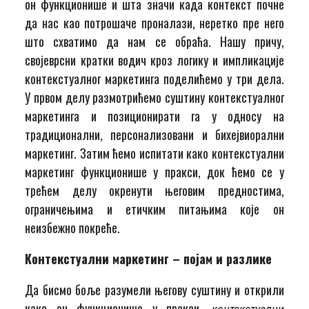
он функционише и шта значи када контекст почне
да нас као потрошаче проналази, неретко пре него
што схватимо да нам се обраћа. Нашу причу,
својеврсни кратки водич кроз логику и импликације
контекстуалног маркетинга поделићемо у три дела.
У првом делу размотрићемо суштину контекстуалног
маркетинга и позиционирати га у односу на
традиционални, персонализовани и бихејвиорални
маркетинг. Затим ћемо испитати како контекстуални
маркетинг функционише у пракси, док ћемо се у
трећем делу окренути његовим предностима,
ограничењима и етичким питањима које он
неизбежно покреће.
Контекстуални маркетинг – појам и разлике
Да бисмо боље разумели његову суштину и открили
како он функционише у пракси,