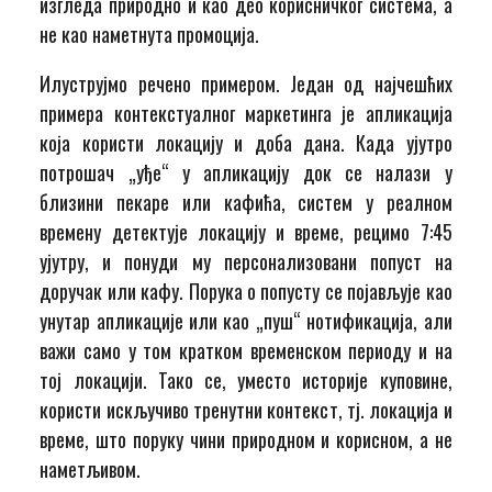
изгледа природно и као део корисничког система, а
не као наметнута промоција.
Илуструјмо речено примером. Један од најчешћих
примера контекстуалног маркетинга је апликација
која користи локацију и доба дана. Када ујутро
потрошач „уђе“ у апликацију док се налази у
близини пекаре или кафића, систем у реалном
времену детектује локацију и време, рецимо 7:45
ујутру, и понуди му персонализовани попуст на
доручак или кафу. Порука о попусту се појављује као
унутар апликације или као „пуш“ нотификација, али
важи само у том кратком временском периоду и на
тој локацији. Тако се, уместо историје куповине,
користи искључиво тренутни контекст, тј. локација и
време, што поруку чини природном и корисном, а не
наметљивом.