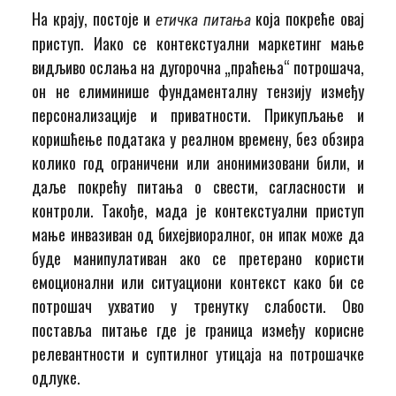
На крају, постоје и
која покреће овај
етичка питања
приступ. Иако се контекстуални маркетинг мање
видљиво ослања на дугорочна „праћења“ потрошача,
он не елиминише фундаменталну тензију између
персонализације и приватности. Прикупљање и
коришћење података у реалном времену, без обзира
колико год ограничени или анонимизовани били, и
даље покрећу питања о свести, сагласности и
контроли. Такође, мада је контекстуални приступ
мање инвазиван од бихејвиоралног, он ипак може да
буде манипулативан ако се претерано користи
емоционални или ситуациони контекст како би се
потрошач ухватио у тренутку слабости. Ово
поставља питање где је граница између корисне
релевантности и суптилног утицаја на потрошачке
одлуке.