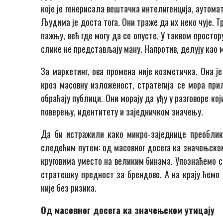
које је генерисала вештачка интелигенција, аутомат
Људима је доста тога. Они траже да их неко чује. Т
пажњу, већ где могу да се опусте. У таквом просто
слике не представљају ману. Напротив, делују као 
За маркетинг, ова промена није козметичка. Она ј
кроз масовну изложеност, стратегија се мора при
обраћају публици. Они морају да уђу у разговоре ко
поверењу, идентитету и заједничком значењу.
Да би истражили како микро-заједнице преоблик
следећим путем: од масовног досега ка значењском
круговима уместо на великим бинама. Упознаћемо с
стратешку предност за брендове. А на крају ћемо 
није без ризика.
Од масовног досега ка значењском утицају