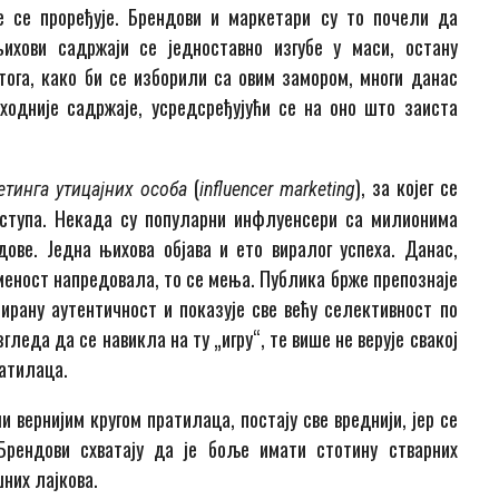
е се проређује. Брендови и маркетари су то почели да
њихови садржаји се једноставно изгубе у маси, остану
тога, како би се изборили са овим замором, многи данас
ходније садржаје, усредсређујући се на оно што заиста
(
), за којег се
етинга утицајних особа
influencer marketing
иступа. Некада су популарни инфлуенсери са милионима
ве. Једна њихова објава и ето виралог успеха. Данас,
меност напредовала, то се мења. Публика брже препознаје
ирану аутентичност и показује све већу селективност по
гледа да се навикла на ту „игру“, те више не верује свакој
ратилаца.
 вернијим кругом пратилаца, постају све вреднији, јер се
Брендови схватају да је боље имати стотину стварних
них лајкова.