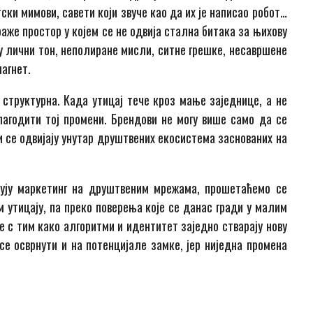
ски мимови, савети који звуче као да их је написао робот…
раже простор у којем се не одвија стална битака за њихову
ру лични тон, неполиране мисли, ситне грешке, несавршене
магнет.
е структурна. Када утицај тече кроз мање заједнице, а не
лагодити тој промени. Брендови не могу више само да се
ји се одвијају унутар друштвених екосистема заснованих на
ују маркетинг на друштвеним мрежама, прошетаћемо се
 утицају, па преко поверења које се данас гради у малим
е с тим како алгоритми и идентитет заједно стварају нову
се осврнути и на потенцијале замке, јер ниједна промена