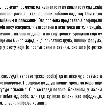
е промене: прелазак од квантитета ка квалитету садржаја
ше не траже кратки, површни, забавни садржај. Они желе
у виђеним и повезаним. Ова промена представља својеврсни
оји нису генерисали алгоритми и вештачка интелигенција,
личност, па зашто да не, и по коју грешку. Брендови који су
ије око микро-заједница, приватних група, нишних форума,
 у свету који је препун свим и свачим, оно што је ретко
све, људи заправо траже: осећај да их неко чује, разуме и
раже поверење. Поверење на друштвеним мрежама више није
упује огласима. Оно се гради полако, близином, у малим
г већег од себе, али где су ипак виђени као поједници.
тале њена најбоља ковница.