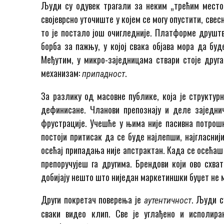
Људи су одувек трагали за неким „трећим местом
својеврсно уточиште у којем се могу опустити, свес
то је постало још очигледније. Платформе друштв
борба за пажњу, у којој свака објава мора да бу
Међутим, у микро-заједницама ствари стоје друг
механизам:
.
припадност
За разлику од масовне публике, која је структур
дефинисане. Чланови препознају и деле заједнич
фрустрације. Учешће у њима није пасивна потрош
постоји притисак да се буде најлепши, најгласниј
осећај припадања није апстрактан. Када се осећаш
препоручујеш га другима. Брендови који ово схва
добијају нешто што ниједан маркетиншки буџет не 
Други покретач поверења је
. Људи с
аутентичност
сваки видео клип. Све је углађено и исполира