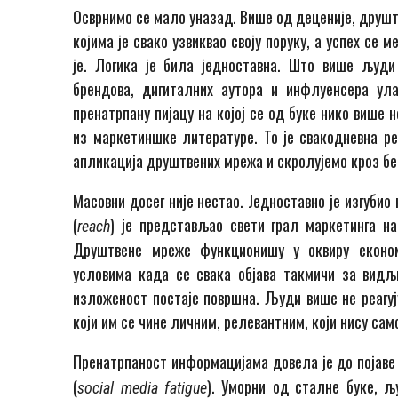
Осврнимо се мало уназад. Више од деценије, друштв
којима је свако узвиквао своју поруку, а успех се
је. Логика је била једноставна. Што више људи 
брендова, дигиталних аутора и инфлуенсера ул
пренатрпану пијацу на којој се од буке нико више 
из маркетиншке литературе. То је свакодневна ре
апликација друштвених мрежа и скролујемо кроз бес
Масовни досег није нестао. Једноставно је изгубио
(
) је представљао свети грал маркетинга н
reach
Друштвене мреже функционишу у оквиру економ
условима када се свака објава такмичи за видљ
изложеност постаје површна. Људи више не реагују
који им се чине личним, релевантним, који нису само
Пренатрпаност информацијама довела је до појаве
(
). Уморни од сталне буке, љ
social media fatigue