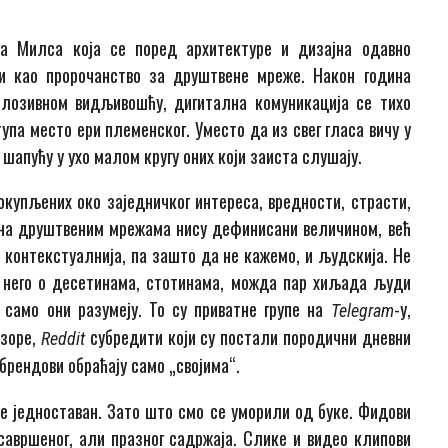
га Милса која се поред архитектуре и дизајна одавно
и као пророчанство за друштвене мреже. Након година
плозивном видљивошћу, дигитална комуникација се тихо
тупа место ери племенског. Уместо да из свег гласа вичу у
шапућу у ухо малом кругу оних који заиста слушају.
окупљених око заједничког интереса, вредности, страсти,
е на друштвеним мрежама нису дефинисани величином, већ
, контекстуалнија, па зашто да не кажемо, и људскија. Не
 него о десетинама, стотинама, можда пар хиљада људи
у само они разумеју. То су приватне групе на
-у,
Telegram
 зоре,
субредити који су постали породични дневни
Reddit
брендови обраћају само „својима“.
е једноставан. Зато што смо се уморили од буке. Фидови
авршеног, али празног садржаја. Слике и видео клипови