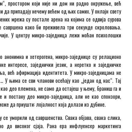
“, простором који није ни дом ни радно окружење, већ
ни да припадају нечему већем од њих самих. У онлајн свету
ених мрежа су постале арена на којима се одвија сурова
де савршена како би преживела три секунде скроловања.
ачије. У центру микро-заједница лежи моћан психолошки
но анонимна и хетерогена, микро-заједнице су релационо
ке интересе, заједнички језик, а неретко и заједничке
ња, већ афирмација идентитета. У микро-заједницама не
и… У њима се сви чланови осећају као „један од нас“. Тај
 као део племена, не само да остајеш у њему, браниш га и
те и постану део микро-заједница, али не као спонзори,
може да приушти: лојалност која долази из дубине.
у се уморили од савршенства. Свака објава, свака слика,
но до високог сјаја. Рана ера инфлуенсер маркетинга