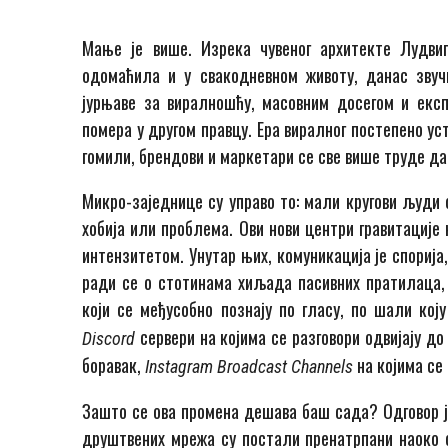
Мање је више. Изрека чувеног архитекте Лудви
одомаћила и у свакодневном животу, данас звуч
јурњаве за виралношћу, масовним досегом и екс
помера у другом правцу. Ера виралног постепено ус
гомили, брендови и маркетари се све више труде да 
Микро-заједнице су управо то: мали кругови људи 
хобија или проблема. Ови нови центри гравитациј
интензитетом. Унутар њих, комуникација је спорија
ради се о стотинама хиљада пасивних пратилаца,
који се међусобно познају по гласу, по шали кој
сервери на којима се разговори одвијају до
Discord
боравак,
на којима се 
Instagram Broadcast Channels
Зашто се ова промена дешава баш сада? Одговор ј
друштвених мрежа су постали пренатрпани наоко с