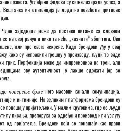
начине живота. Углађени фидови су сигнализирали успех, а
. Вештачка интелигенција је додатно повећела притисак
адан.
. Члан заједнице може да постави питање са словном
се на свој рачун и нико га неће „казнити“ због тога. Ово
ршене, али пре свега искрене. Када брендови уђу у овај
ажу како су исправили грешку у производу, људи то виде
ки трик. Перфекција може да импресионира на трен, али
аједницама ову аутентичност је лакше одржати јер се
круга.
него масовни канали комуникација.
аде поверење брже
тније и интимније. На великим платформама брендови су
а се понашају пријатељски. У малим круговима, где се људи
 стилу писања, препорука за одређени производ или услугу
ет од пријатеља. Брендови који се понашају као прави