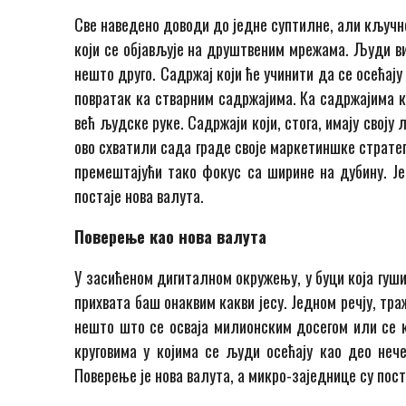
Све наведено доводи до једне суптилне, али кључн
који се објављује на друштвеним мрежама. Људи ви
нешто друго. Садржај који ће учинити да се осећај
повратак ка стварним садржајима. Ка садржајима к
већ људске руке. Садржаји који, стога, имају своју 
ово схватили сада граде своје маркетиншке стратег
премештајући тако фокус са ширине на дубину. Јер
постаје нова валута.
Поверење као нова валута
У засићеном дигиталном окружењу, у буци која гуши 
прихвата баш онаквим какви јесу. Једном речју, т
нешто што се осваја милионским досегом или се к
круговима у којима се људи осећају као део нече
Поверење је нова валута, а микро-заједнице су пос