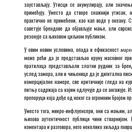
заустављају. Утисци се акумулирају, али значењ
примећују. Уместо да створе снажнији утисак, 
практично не примећени, као кап воде у океану. С
саветује брендове да објављује мање, али сврсис
резонује са њиховом циљном публиком.
У овим новим условима, опада и ефикасност
марк
може рећи да је представљао круну масовног пр
пратилаца представљали златни рудник за брендо
услед замора, али и чињенице да је дигитална пис
комерцијалне намере, све критичније гледа на кур
питњу садржаја са којим одлучује да се ангажује. Из
препоруци која дође од неког са огромним бројем п
Уместо тога, микро-инфлуенсери, они са мањим, али
њихова аутентичност публици чини стварнијом. 
коментара и разговора, него неколико хиљада површ