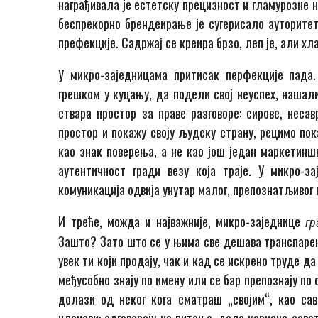
награђивала је естетску прецизност и гламурозне 
беспрекорно брендеирање је сугерисало ауторитет
префекције. Садржај се креира брзо, леп је, али хл
У микро-заједницама притисак перфекције пада
грешком у куцању, да подели свој неуспех, нашали 
ствара простор за праве разговоре: сирове, несав
простор и покажу своју људску страну, рецимо пок
као знак поверења, а не као још један маркетинш
аутентичност гради везу која траје. У микро-з
комуникација одвија унутар малог, препознатљивог 
И треће, можда и најважније, микро-заједнице
гр
Зашто? Зато што се у њима све дешава транспарен
увек ти који продају, чак и кад се искрено труде д
међусобно знају по имену или се бар препознају по
долази од неког кога сматраш „својим“, као сав