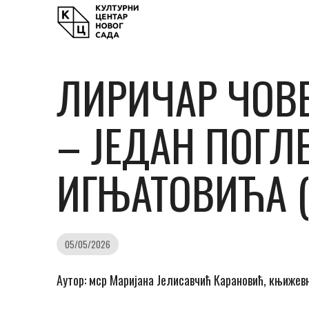
ЛИРИЧАР ЧОВ
– ЈЕДАН ПОГЛ
ИГЊАТОВИЋА (
05/05/2026
Аутор: мср Маријана Јелисавчић Карановић, књижев