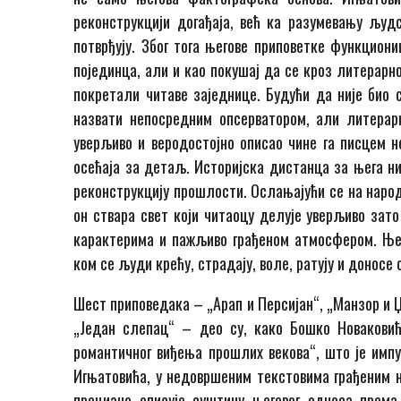
реконструкцији догађаја, већ ка разумевању људс
потврђују. Због тога његове приповетке функциони
појединца, али и као покушај да се кроз литерарн
покретали читаве заједнице. Будући да није био 
назвати непосредним опсерватором, али литерарн
уверљиво и веродостојно описао чине га писцем не
осећаја за детаљ. Историјска дистанца за њега н
реконструкцију прошлости. Ослањајући се на народн
он ствара свет који читаоцу делује уверљиво зат
карактерима и пажљиво грађеном атмосфером. Њег
ком се људи крећу, страдају, воле, ратују и доносе
Шест приповедака – „Арап и Персијан“, „Манзор и 
„Један слепац“ – део су, како Бошко Новаковић 
романтичног виђења прошлих векова“, што је импу
Игњатовића, у недовршеним текстовима грађеним 
прецизно описује суштину његовог односа према