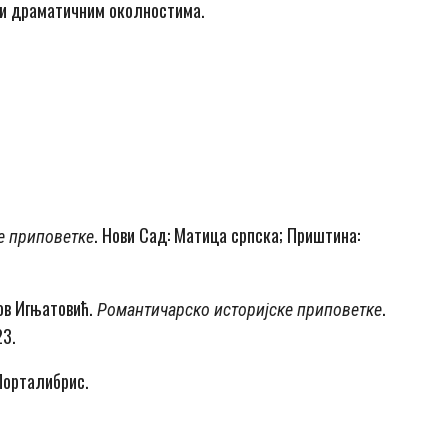
 и драматичним околностима.
. Нови Сад: Матица српска; Приштина:
е приповетке
ков Игњатовић.
.
Романтичарско историјске приповетке
23.
 Порталибрис.