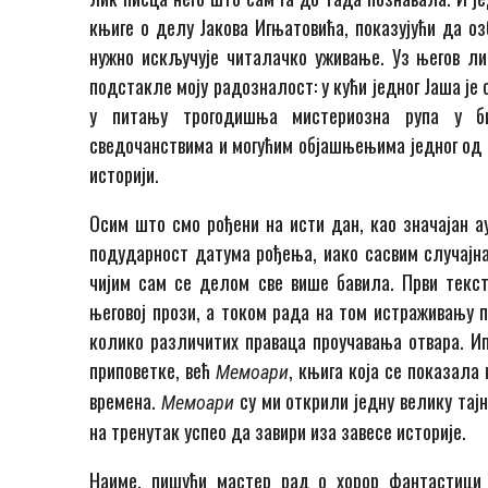
књиге о делу Јакова Игњатовића, показујући да о
нужно искључује читалачко уживање. Уз његов ли
подстакле моју радозналост: у кући једног Јаша је 
у питању трогодишња мистериозна рупа у био
сведочанствима и могућим објашњењима једног од 
историји.
Осим што смо рођени на исти дан, као значајан а
подударност датума рођења, иако сасвим случајна
чијим сам се делом све више бавила. Први текст 
његовој прози, а током рада на том истраживању п
колико различитих праваца проучавања отвара. Ип
приповетке, већ
, књига која се показала
Мемоари
времена.
су ми открили једну велику тајн
Мемоари
на тренутак успео да завири иза завесе историје.
Наиме, пишући мастер рад о хорор фантастици 