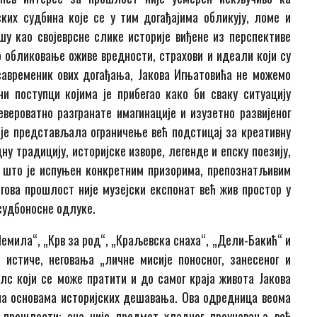
ких судбина које се у тим догађајима обликују, ломе и
шу као својеврсне слике историје виђене из перспективе
о обликовање оживе вредности, страхови и идеали који су
савременик ових догађања, Јакова Игњатовића не можемо
и поступци којима је прибегао како би сваку ситуацију
вероватно разгранате имагинације и изузетно развијеног
ије представљала ограничење већ подстицај за креативну
у традицију, историјске изворе, легенде и епску поезију,
о што је испуњен конкретним призорима, препознатљивим
ова прошлост није музејски експонат већ жив простор у
 судбоносне одлуке.
Џемила“, „Крв за род“, „Краљевска снаха“, „Дели-Бакић“ и
истиче, неговања „личне мисије поносног, занесеног и
лс који се може пратити и до самог краја живота Јакова
на основама историјских дешавања. Ова одредница веома
 прошлости: она није предмет хладног проучавања већ