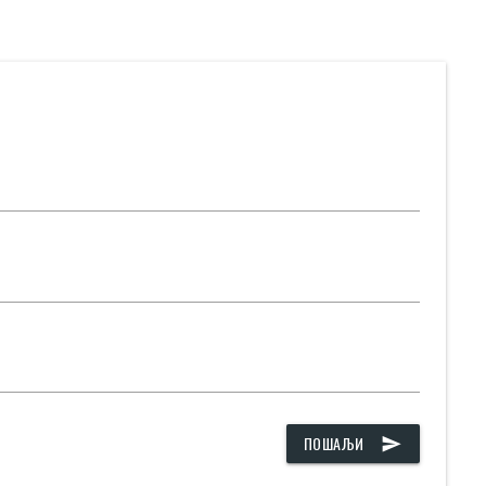
ПОШАЉИ
send