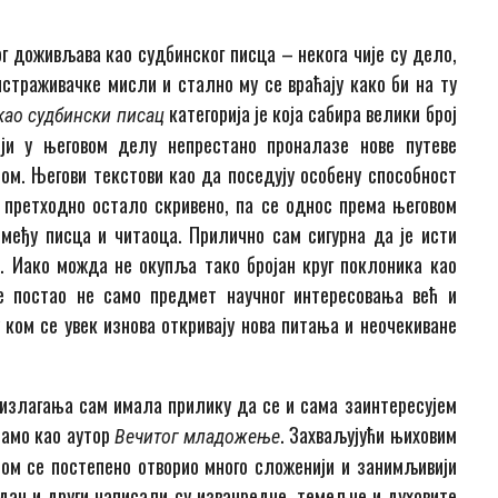
 доживљава као судбинског писца – некога чије су дело,
страживачке мисли и стално му се враћају како би на ту
категорија је која сабира велики број
ао судбински писац
ји у његовом делу непрестано проналазе нове путеве
ом. Његови текстови као да поседују особену способност
 претходно остало скривено, па се однос према његовом
међу писца и читаоца. Прилично сам сигурна да је исти
ћ. Иако можда не окупља тако бројан круг поклоника као
е постао не само предмет научног интересовања већ и
у ком се увек изнова откривају нова питања и неочекиване
 излагања сам имала прилику да се и сама заинтересујем
 само као аутор
. Захваљујући њиховим
Вечитог младожење
ом се постепено отворио много сложенији и занимљивији
едан и други написали су изванредне, темељне и духовите