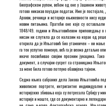
биографском рупом, већом од оне у Јашином животу
готово никакав поуздан податак. Име је постојало, 
Архиви, речници и историје књижевности нису нуди
новим питањима. Пратећи оне које су остављали
1848/49. години и Игњатовићевом приповедању о п
нисам ни слутила да се налазим на корак од реше
открила да је Игњатовић био утамничен – ни мање 
га тек успутно поменуо, већ га је веома детаљно оп
иначе посвећивао својим прозним јунацима. Тако
документ, а случајни сусрет са страницама Игњато
за мене била готово потпуно обавијена тајном.
Седма књига сабраних дела Јакова Игњатовића по
живописне портрете, интригантне индивидуалне 
историјских збивања која су потресала Србију у ми
историје и маште, где се документарно и легендарн
не само његова фактографска основа. Игњатов