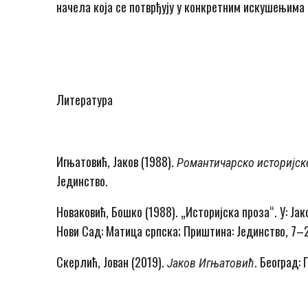
начела која се потврђују у конкретним искушењима
Литература
Игњатовић, Јаков (1988).
Романтичарско историјск
Јединство.
Новаковић, Бошко (1988). „Историјска проза“. У: Ја
Нови Сад: Матица српска; Приштина: Јединство, 7–
Скерлић, Јован (2019).
. Београд:
Јаков Игњатовић