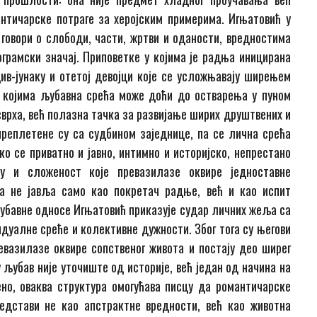
нтичарске потраге за херојским примерима. Игњатовић у
говори о слободи, части, жртви и оданости, вредностима
ограмски значај. Приповетке у којима је радња иницирана
ив-јунаку и отетој девојци које се усложњавају ширењем
 којима љубавна срећа може доћи до остварења у пуном
сврха, већ полазна тачка за развијање ширих друштвених и
реплетене су са судбином заједнице, па се лична срећа
ко се приватно и јавно, интимно и историјско, непрестано
у и сложеност које превазилазе оквире једноставне
а не јавља само као покретач радње, већ и као испит
љубавне односе Игњатовић приказује судар личних жеља са
идуалне среће и колективне дужности. Због тога су његови
евазилазе оквире сопственог живота и постају део ширег
 љубав није уточиште од историје, већ један од начина на
но, оваква структура омогућава писцу да романтичарске
едстави не као апстрактне вредности, већ као животна