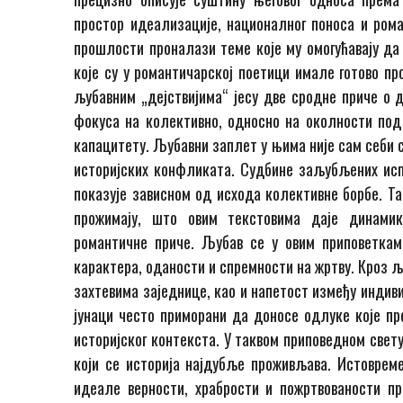
простор идеализације, националног поноса и рома
прошлости проналази теме које му омогућавају да 
које су у романтичарској поетици имале готово пр
љубавним „дејствијима“ јесу две сродне приче о д
фокуса на колективно, односно на околности под
капацитету. Љубавни заплет у њима није сам себи 
историјских конфликата. Судбине заљубљених исп
показује зависном од исхода колективне борбе. Та
прожимају, што овим текстовима даје динамик
романтичне приче. Љубав се у овим приповеткам
карактера, оданости и спремности на жртву. Кроз 
захтевима заједнице, као и напетост између индив
јунаци често приморани да доносе одлуке које пр
историјског контекста. У таквом приповедном свету
који се историја најдубље проживљава. Истовреме
идеале верности, храбрости и пожртвованости пр