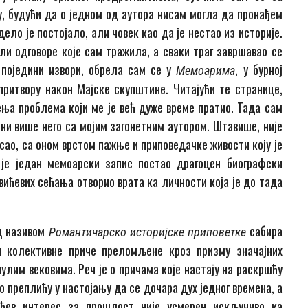
, будући да о једном од аутора нисам могла да пронађем
дело је постојало, али човек као да је нестао из историје.
ли одговоре које сам тражила, а сваки траг завршавао се
 поједини извори, обрела сам се у
, у бурној
Мемоарима
ритвору након Мајске скупштине. Читајући те странице,
ња проблема који ме је већ дуже време пратио. Тада сам
ни више него са мојим загонетним аутором. Штавише, није
исао, са оном врстом пажње и приповедачке живости коју је
 је један мемоарски запис постао драгоцен биографски
вићевих сећања отворио врата ка личности која је до тада
д називом
сабира
Романтичарско историјске приповетке
и колективне приче преломљене кроз призму значајних
нулим вековима. Реч је о причама које настају на раскршћу
о преплићу у настојању да се дочара дух једног времена, а
ићев интерес за прошлост није усмерен искључиво ка