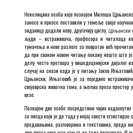
Неколицина особа које познајем Милоша Црњанског
заносе и пркосе поставили у темеље своје научнои
зиданицу додали нову, другачију циглу.
Црњански к
људи – истраживача, професора и читалаца ко
тумачења и нове разлоге за повратак већ прочитан
да при сваком новом читању покажу нешто што је
делу често претвара у вишедеценијски дијалог из
случај на снази када је у питању Јаков Игњатови
Црњански, Игњатовић је за поједине истраживач
својеврсна животна тема, а његова проза простор 
везе.
Познајем две особе посредством чијих надахнутих
за писца који је до тада у мојој свести егзистирао
предавањима, разговорима и текстовима, преда мн
лик писца него што сам га до тада познавала. И ј