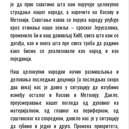
је да прво схватимо шта нам поручује целокупно
страдање нашег народа, а нарочито на Косову и
Метохији. Схватање каква се порука народу упућује
кроз отимање наше земље – српског Јерусалима,
променило би и наш доживљај КиМ, свега што нам се
догађа, као и онога шта пре свега треба да радимо
како бисмо се реализовали као народ и као
појединци.
Наш целокупни народни начин размишљања и
деловања последњих деценија (а последњих скоро
два века) нас је довео у ситуацију да изгубимо
између осталог и Косово и Метохију. Дакле,
преусмеравање нашег погледа од духовног ка
материјалном, од главног ка периферном, од
суштинског ка споредном, довело нас је у ситуацију
да губимо и једно и друго. Промена приоритета,