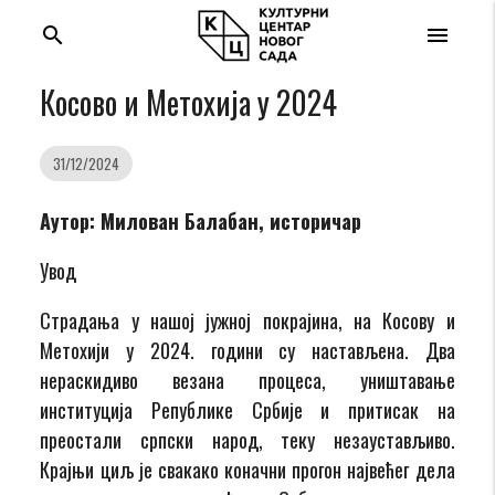
search
menu
Косово и Метохија у 2024
31/12/2024
Аутор: Милован Балабан, историчар
Увод
Страдања у нашој јужној покрајина, на Косову и
Метохији у 2024. години су настављена. Два
нераскидиво везана процеса, уништавање
институција Републике Србије и притисак на
преостали српски народ, теку незаустављиво.
Крајњи циљ је свакако коначни прогон највећег дела