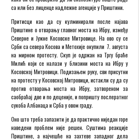
са или без лиценце надлежне агенције у Приштини.
Притисци као да су кулминирали после најава
Приштине о отварању главног моста на Ибру, између
Северне и Јужне Косовске Митровице. На ово су се
Срби са севера Косова и Метохије окупили 7. августа
на мирном протесту. Скуп је одржан на Тргу браће
Милић који се налази у близини моста на Ибру у
Косовској Митровици. Подизањем руку, сви присутни
на протесту у Косовској Митровици, истакли су да су
против отварања моста на Ибру, затвореном за
саобраћај две и по деценије, и попришту послератног
сукоба Албанаца и Срба у овом граду.
Оно што треба запазити је да практично ниједан горе
наведени проблем није решен. Суштима реакције
Приштине, а најчешће на захтеве западног дела