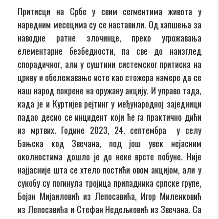
Притисци на Србе у свим сегментима живота у
наредним месецима су се наставили. Од хапшења за
наводне ратне злочинце, преко угрожавања
елементарне безбедности, па све до наизглед
спорадичног, али у суштини системског притиска на
цркву и обележавање исте као стожера намере да се
наш народ покрене на оружану акцију. И управо тада,
када је и Куртијев рејтинг у међународној заједници
падао десио се инцидент који ће га практично дићи
из мртвих. Године 2023, 24. септембра у селу
Бањска код Звечана, под још увек нејасним
околностима дошло је до неке врсте побуне. Није
најјасније шта се хтело постићи овом акцијом, али у
сукобу су погинула тројица припадника српске групе,
Бојан Мијаиловић из Лепосавића, Игор Миленковић
из Лепосавића и Стефан Недељковић из Звечана. Са