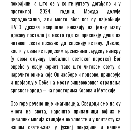
покрајини, а што се у континуитету догађало и у
протеклој 2024. години. Можда делује
парадоксално, али место због ког су најмоћније
НАТО државе извршиле инвазију на једну малу
државу постало је место где се призивају душе из
читавог света позване да спознају истину. Дакле,
као и у свим историјским временима људску намеру
(у овом случају глобалног светског поретка) Бог
окреће у своју корист тако што читавом свету, а
нарочито онима које Он изабере и призове, приказује
и пројављује Себе на месту вишевековног страдања
српског народа – на просторима Косова и Метохије.
Ово горе речено није имагинација. Сведоци смо да су
многи из света, нарочито припадници војних и
цивилних мисија стицајем околности и у контакту са
нашим светињама у јужној покрајини и нашим