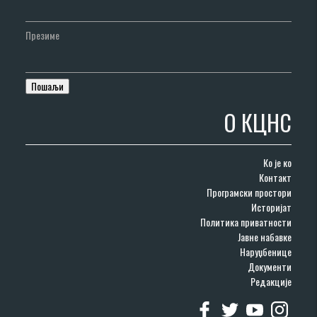
Презиме
О КЦНС
Ко је ко
Контакт
Програмски простори
Историјат
Политика приватности
Јавне набавке
Наруџбенице
Документи
Редакције