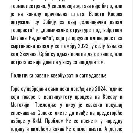
термоелектрана. У експлозији жртава није било, али
је на каналу причињена штета. Власти Косова
оптужиле су Србију за овај „злочиначки напад
терориста” и „криминалне структуре под вођством
Милана Радоичића”, који је преузео одговорност за
смртоносни напад у септембру 2023. у селу Бањска
код Звечана. Срби су одмах почели да се хапсе, али
истрага их није довела у везу са инцидентом.
Политичка раван и свеобухватно сагледавање
Горе су набројани само неки догађаји из 2024. године
који говоре о континуитету процеса на Косову и
Метохији. Последње у низу је свакако покушај
спречавања Српске листе да изађе на предстојеће
изборе у КиМ. Проблем ће се пренети у наредну
годину и видећемо какав ће епилог имати. А дотле