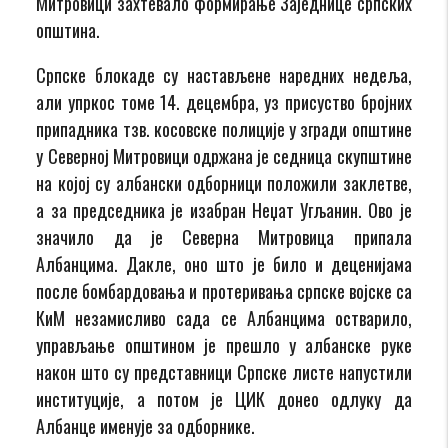
Митровици захтевало формирање Заједнице српских
општина.
Српске блокаде су настављене наредних недеља,
али упркос томе 14. децембра, уз присуство бројних
припадника тзв. косовске полиције у згради општине
у Северној Митровици одржана је седница скупштине
на којој су албански одборници положили заклетве,
а за председника је изабран Неџат Угљанин. Ово је
значило да је Северна Митровица припала
Албанцима. Дакле, оно што је било и деценијама
после бомбардовања и протеривања српске војске са
КиМ незамисливо сада се Албанцима остварило,
управљање општином је прешло у албанске руке
након што су представници Српске листе напустили
институције, а потом је ЦИК донео одлуку да
Албанце именује за одборнике.