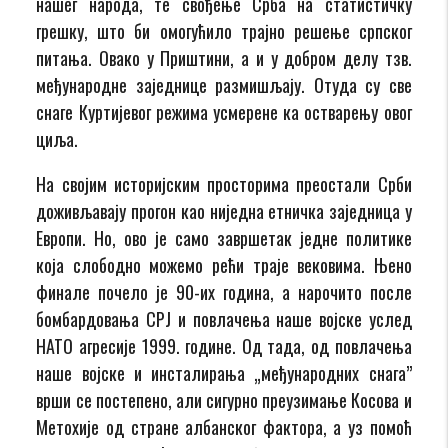
нашег народа, те свођење Срба на статистичку
грешку, што би омогућило трајно решење српског
питања. Овако у Приштини, а и у добром делу тзв.
међународне заједнице размишљају. Отуда су све
снаге Куртијевог режима усмерене ка остварењу овог
циља.
На својим историјским просторима преостали Срби
доживљавају прогон као ниједна етничка заједница у
Европи. Но, ово је само завршетак једне политике
која слободно можемо рећи траје вековима. Њено
финале почело је 90-их година, а нарочито после
бомбардовања СРЈ и повлачења наше војске услед
НАТО агресије 1999. године. Од тада, од повлачења
наше војске и инсталирања „међународних снага”
врши се постепено, али сигурно преузимање Косова и
Метохије од стране албанског фактора, а уз помоћ