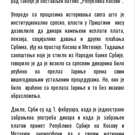
рад такође је постављен натпис „Република Косово”.
Упоредо са процесима истеривања свега што је
институционално српско, власти у Приштини нису
дозволиле да динари намењени исплати плата,
пензија, социјалних давања и других плаћања
Србима, уђу на простор Косова и Метохије. Тадашње
саопштење које је стигло из Народне банке Србије,
говорило је да је возило са српским динарима било
упућено на прелаз Јариње према свим
вишегодишњим устаљеним процедурама. Но, оно је
било враћено са прелаза Јариње и то без икаквог
образложења.
Дакле, Срби су од 1. фебруара, када је једнострано
забрањена употреба динара и када је забрањен
платни промет Републике Србије на Косову и
Метохији, онемогућени да у својим матичним