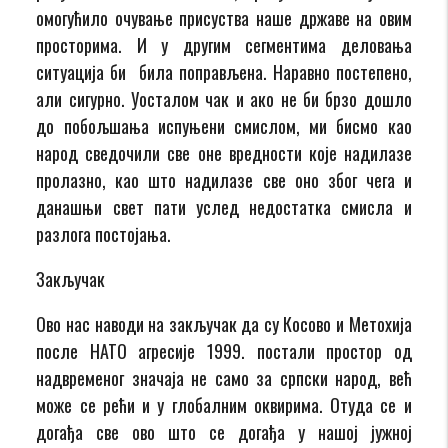
омогућило очување присуства наше државе на овим
просторима. И у другим сегментима деловања
ситуација би била поправљена. Наравно постепено,
али сигурно. Уосталом чак и ако не би брзо дошло
до побољшања испуњени смислом, ми бисмо као
народ сведочили све оне вредности које надилазе
пролазно, као што надилазе све оно због чега и
данашњи свет пати услед недостатка смисла и
разлога постојања.
Закључак
Ово нас наводи на закључак да су Косово и Метохија
после НАТО агресије 1999. постали простор од
надвременог значаја не само за српски народ, већ
може се рећи и у глобалним оквирима. Отуда се и
догађа све ово што се догађа у нашој јужној