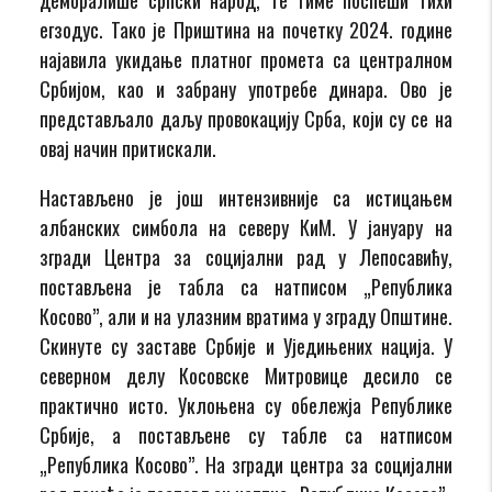
егзодус. Тако је Приштина на почетку 2024. године
најавила укидање платног промета са централном
Србијом, као и забрану употребе динара. Ово је
представљало даљу провокацију Срба, који су се на
овај начин притискали.
Настављено је још интензивније са истицањем
албанских симбола на северу КиМ. У јануару на
згради Центра за социјални рад у Лепосавићу,
постављена је табла са натписом „Република
Косово”, али и на улазним вратима у зграду Општине.
Скинуте су заставе Србије и Уједињених нација. У
северном делу Косовске Митровице десило се
практично исто. Уклоњена су обележја Републике
Србије, а постављене су табле са натписом
„Република Косово”. На згради центра за социјални