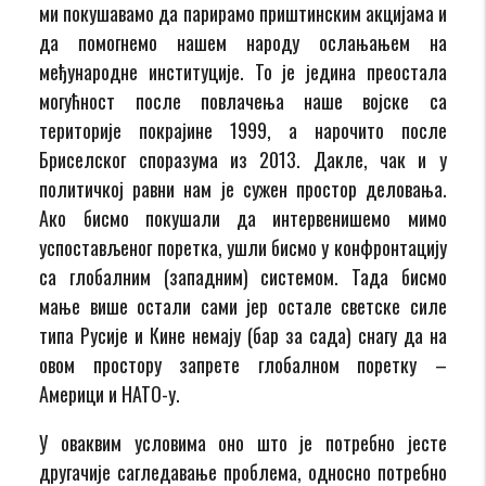
ми покушавамо да парирамо приштинским акцијама и
да помогнемо нашем народу ослањањем на
међународне институције. То је једина преостала
могућност после повлачења наше војске са
територије покрајине 1999, а нарочито после
Бриселског споразума из 2013. Дакле, чак и у
политичкој равни нам је сужен простор деловања.
Ако бисмо покушали да интервенишемо мимо
успостављеног поретка, ушли бисмо у конфронтацију
са глобалним (западним) системом. Тада бисмо
мање више остали сами јер остале светске силе
типа Русије и Кине немају (бар за сада) снагу да на
овом простору запрете глобалном поретку –
Америци и НАТО-у.
У оваквим условима оно што је потребно јесте
другачије сагледавање проблема, односно потребно