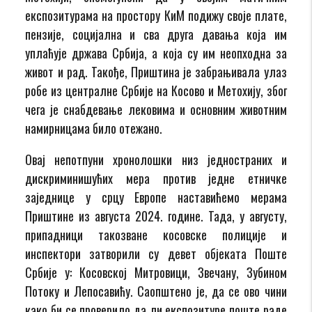
експозитурама на простору КиМ подижу своје плате,
пензије, социјална и сва друга давања која им
уплаћује држава Србија, а која су им неопходна за
живот и рад. Такође, Приштина је забрањивала улаз
робе из централне Србије на Косово и Метохију, због
чега је снабдевање лековима и основним животним
намирницама било отежано.
Овај непотпуни хронолошки низ једностраних и
дискриминишућих мера против једне етничке
заједнице у срцу Европе наставићемо мерама
Приштине из августа 2024. године. Тада, у августу,
припадници такозване косовске полиције и
инспектори затворили су девет објеката Поште
Србије у: Косовској Митровици, Звечану, Зубином
Потоку и Лепосавићу. Саопштено је, да се ово чини
како би се проверило да ли експозитуре поште раде