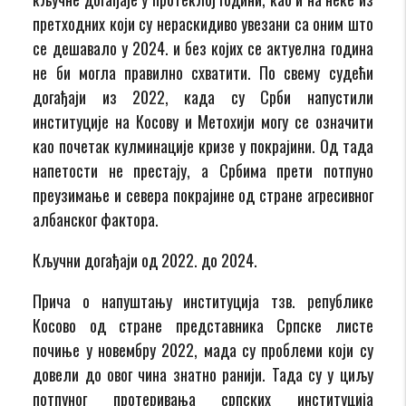
претходних који су нераскидиво увезани са оним што
се дешавало у 2024. и без којих се актуелна година
не би могла правилно схватити. По свему судећи
догађаји из 2022, када су Срби напустили
институције на Косову и Метохији могу се означити
као почетак кулминације кризе у покрајини. Од тада
напетости не престају, а Србима прети потпуно
преузимање и севера покрајине од стране агресивног
албанског фактора.
Кључни догађаји од 2022. до 2024.
Прича о напуштању институција тзв. републике
Косово од стране представника Српске листе
почиње у новембру 2022, мада су проблеми који су
довели до овог чина знатно ранији. Тада су у циљу
потпуног протеривања српских институција