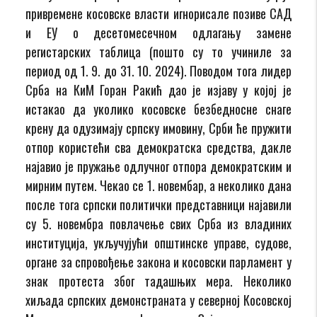
привремене косовске власти игнорисале позиве САД
и ЕУ о десетомесечном одлагању замене
регистарских таблица (пошто су то учиниле за
период од 1. 9. до 31. 10. 2024). Поводом тога лидер
Срба на КиМ Горан Ракић дао је изјаву у којој је
истакао да уколико косовске безбедносне снаге
крену да одузимају српску имовину, Срби ће пружити
отпор користећи сва демократска средства, дакле
најавио је пружање одлучног отпора демократским и
мирним путем. Чекао се 1. новембар, а неколико дана
после тога српски политички представници најавили
су 5. новембра повлачење свих Срба из владиних
институција, укључујући општинске управе, судове,
органе за спровођење закона и косовски парламент у
знак протеста због тадашњих мера. Неколико
хиљада српских демонстраната у северној Косовској