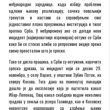
међународне заједнице, када избију проблеми
одложи њихову реализацију, сачека повољнији
тренутак и настави са спровођењем свог
једноставног плана преузимања институција и тихог
прогона Срба. У међувремену ако се догоди неки
инцидент (највероватније изрежиран) оптуже се Срби
како би се стекао алиби за репресивне акције према
свему преосталом што је српско.
Тако се дигла прашина, а Срби су оптужени, нарочито
српска држава, за инцидент који се десио 29.
новембра, у селу Вараге, у општини Зубин Поток, на
северу Косова. Тога дана на поменутој локацији
дошло је до експлозије која је оштетила канал
Ибар-Лепенац. Овај канал снабдева водом неколико
градова у земљи са језера Газиводе, као и Косовску
енергетску корпорацију за хлађење њених