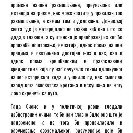
промена начина размишљања, преумљење или
метаноја на грчком, нас може вратити у правилан ток
размишљања, а самим тим и деловања. Доживљај
света где је материјално не главно већ оно што се
додаје главном, а суштинско је преображај из ког ће
произаћи поштовање, емпатија, однос према нашим
прецима и светињама достојан њих и нас, као и
однос према хришћанским и православним
вредностима које су нас сачувале током целокупног
нашег историјског хода и учиниле од нас смислен
народ кога овосветска кретања и искушења не могу
лако скренути са пута.
Тада бисмо и у политичкој равни гледали
избистреним очима, те би нам главно било оно што је
надвремено, а из тога би произилазило и
разумевање овоземаљског, разумевање које би