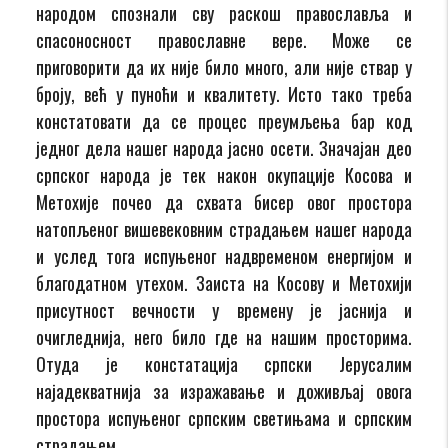
народом спознали сву раскош православља и
спасоносност православне вере. Може се
приговорити да их није било много, али није ствар у
броју, већ у пуноћи и квалитету. Исто тако треба
констатовати да се процес преумљења бар код
једног дела нашег народа јасно осети. Значајан део
српског народа је тек након окупације Косова и
Метохије почео да схвата бисер овог простора
натопљеног вишевековним страдањем нашег народа
и услед тога испуњеног надвременом енергијом и
благодатном утехом. Заиста на Косову и Метохији
присутност вечности у времену је јаснија и
очигледнија, него било где на нашим просторима.
Отуда је констатација српски Јерусалим
најадекватнија за изражавање и доживљај овога
простора испуњеног српским светињама и српским
страдањем.