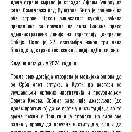
друге стране смртно је страдао Африм Буњаку из
села Самодрежа код Вучитрна. Било је рањених на
обе стране. Након вишесатног сукоба, већина
припадника се повукла из села Бањске преко
административне линије на територију централне
Србије. Село је 27. септембра након три дана
блокаде од стране косовске полиције одблокирано.
Кључни догађаји у 2024. години
После ових догађаја створена је медијска основа да
се Срби опет оптуже, а Курти да настави са
урушавањем српских институција и преузимањем
Севера Косова. Србима сада није дозвољено (до
данас практично) да се врате у институције, а за то
време режим у Приштини је плански, на силу све
радио у правцу да преузме институције, али и да
деморалише српски народ, те тиме поспеши тихи