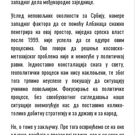
западног дела међународне заједнице.
Услед неповољних околности за Србију, намере
западног фактора да се помоћу Албанаца снажно
пенетрира на овај простор, ниједна српска власт
после 1999. није успела да се одупре овим
процесима. Ово говори да решење косовско-
метохијског проблема није и немогуће у политичкој
равни. Једноставно консталација снага у свету,
геополитички процеси нам нису наклоњени, те због
тога трпимо неуспехе у покушају да ситуацију
учинимо повољнијом. Фокусирање на политичке
процесе, без свеобухватног сагледавања наше
ситуације онемогућује нас да поставимо колико-
толико добитну стратегију и за државу и за народ.
Но, о томе у закључку. Пре тога осврнућемо се на оне
кључне догађаје у протеклој години, као и на неке из