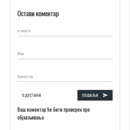
Остави коментар
е-пошта
Име
Коментар
ОДУСТАНИ
ПОШАЉИ
send
Ваш коментар ће бити проверен пре
објављивања