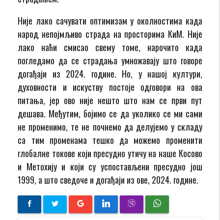
Није лако сачувати оптимизам у околностима када
народ непојмљиво страда на просторима КиМ. Није
лако наћи смисао свему томе, нарочито када
погледамо да се страдања умножавају што говоре
догађаји из 2024. године. Но, у нашој култури,
духовности и искуству постоје одговори на ова
питања, јер ово није нешто што нам се први пут
дешава. Међутим, бојимо се да уколико се ми сами
не променимо, те не почнемо да делујемо у складу
са тим променама тешко да можемо променити
глобалне токове који пресудно утичу на наше Косово
и Метохију и који су успостављени пресудно још
1999, а што сведоче и догађаји из ове, 2024. године.