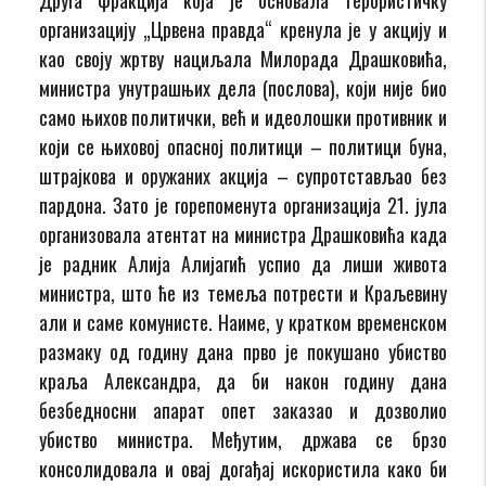
организацију „Црвена правда“ кренула је у акцију и
као своју жртву нациљала Милорада Драшковића,
министра унутрашњих дела (послова), који није био
само њихов политички, већ и идеолошки противник и
који се њиховој опасној политици – политици буна,
штрајкова и оружаних акција – супротстављао без
пардона. Зато је горепоменута организација 21. јула
организовала атентат на министра Драшковића када
је радник Алија Алијагић успио да лиши живота
министра, што ће из темеља потрести и Краљевину
али и саме комунисте. Наиме, у кратком временском
размаку од годину дана прво је покушано убиство
краља Александра, да би након годину дана
безбедносни апарат опет заказао и дозволио
убиство министра. Међутим, држава се брзо
консолидовала и овај догађај искористила како би