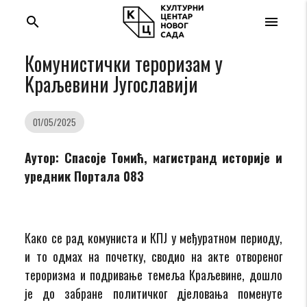
search
menu
Комунистички тероризам у
Kраљевини Jугославији
01/05/2025
Аутор: Спасоје Томић, магистранд историје и
уредник Портала 083
Како се рад комуниста и КПЈ у међуратном периоду,
и то одмах на почетку, сводио на акте отвореног
тероризма и подривање темеља Краљевине, дошло
је до забране политичког дјеловања поменуте