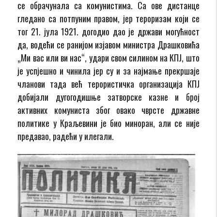
се обрачунала са комунистима. Са ове дистанце
гледано са потпуним правом, јер тероризам који се
тог 21. јула 1921. догодио дао је држави могућност
да, водећи се ранијом изјавом министра Драшковића
„Ми вас или ви нас“, удари свом силином на КПЈ, што
је успјешно и чинила јер су и за најмање прекршаје
чланови тада већ терористичка организација КПЈ
добијали дугогодишње затворске казне и број
активних комуниста због овако чврсте државне
политике у Краљевини је био миноран, али се није
предавао, радећи у илегали.