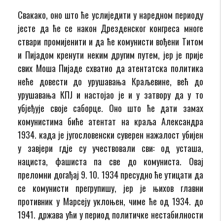
Свакако, оно што ће услиједити у наредном периоду
јесте да ће се након Дрезденског конгреса многе
ствари промијенити и да ће комунисти вођени Титом
и Пијадом кренути неким другим путем, јер је прије
свих Моша Пијаде схватио да атентатска политика
неће довести до урушавања Краљевине, већ до
урушавања КПЈ и настојао је и у затвору да у то
убјеђује своје саборце. Оно што ће дати замах
комунистима биће атентат на краља Александра
1934. када је југословенски суверен нажалост убијен
у завјери гдје су учествовали сви: од усташа,
нациста, фашиста па све до комуниста. Овај
преломни догађај 9. 10. 1934 пресудно ће утицати да
се комунисти прегрупишу, јер је њихов главни
противник у Марсеју уклоњен, чиме ће од 1934. до
1941. држава ући у период политичке нестабилности