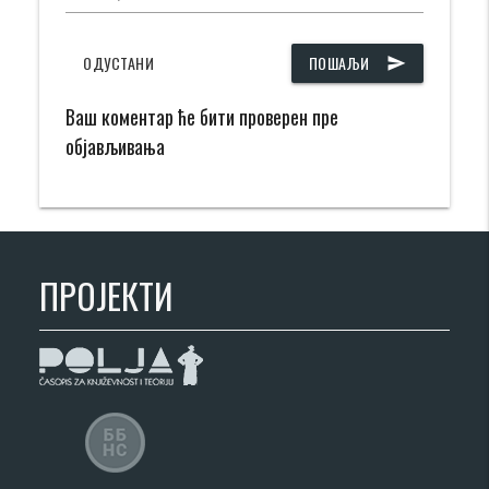
ОДУСТАНИ
ПОШАЉИ
send
Ваш коментар ће бити проверен пре
објављивања
ПРОЈЕКТИ