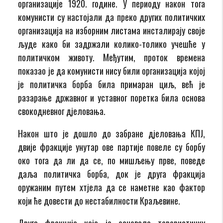
организације 1920. године. У периоду након тога
комунисти су настојали да преко других политичких
организација на изборним листама инсталирају своје
људе како би задржали колико-толико учешће у
политичком животу. Међутим, проток времена
показао је да комунисти нису били организација којој
је политичка борба била примаран циљ, већ је
разарање државног и уставног поретка била основа
свокодневног дјеловања.
Након што је дошло до забране дјеловања КПЈ,
двије фракције унутар ове партије повеле су борбу
око тога да ли да се, по мишљењу прве, поведе
даља политичка борба, док је друга фракција
оружаним путем хтјела да се наметне као фактор
који ће довести до нестабилности Краљевине.
Друга фракција која је основала терористичку