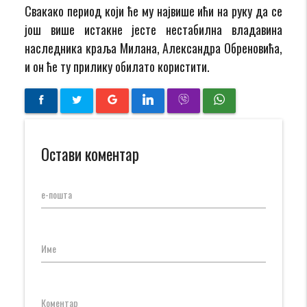
Свакако период који ће му највише ићи на руку да се
још више истакне јесте нестабилна владавина
наследника краља Милана, Александра Обреновића,
и он ће ту прилику обилато користити.
Остави коментар
е-пошта
Име
Коментар