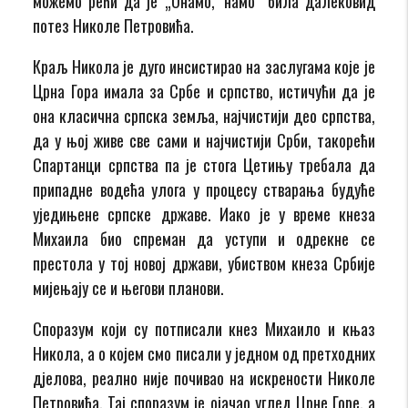
можемо рећи да је „Онамо, ‘намо“ била далековид
потез Николе Петровића.
Краљ Никола је дуго инсистирао на заслугама које је
Црна Гора имала за Србе и српство, истичући да је
она класична српска земља, најчистији део српства,
да у њој живе све сами и најчистији Срби, такорећи
Спартанци српства па је стога Цетињу требала да
припадне водећа улога у процесу стварања будуће
уједињене српске државе. Иако је у време кнеза
Михаила био спреман да уступи и одрекне се
престола у тој новој држави, убиством кнеза Србије
мијењају се и његови планови.
Споразум који су потписали кнез Михаило и књаз
Никола, а о којем смо писали у једном од претходних
дјелова, реално није почивао на искрености Николе
Петровића. Тај споразум је ојачао углед Црне Горе, а