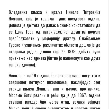
Владавина књаза и краља Николе Петровића
Његоша, која је трајала пуних шездесет година,
довела је до тога да данас можемо констатовати да
се Црна Гора од патријархалног друштва почела
преображавати у модернију државу. Слабљењем
Турске и узимањем различитих области дошло је до
стварања једне целине која ће 1878. добити пуно
признање као држава (битно је напоменути као друга
српска држава).
Никола је са 19 година, без неког великог искуства и
завршеног потпуног школовања, наслиједио свог
стрица књаза Данила, али и његове противнике.
Морамо бити реални и рећи да је до 1867. године
стварни владар био његов отац, велики војвода
Мирко, који је својим ауторитетом и чврстом руком