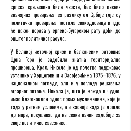
српска краљевина била чврста, без било каквих
значајних превирања, за разлику од Србије гдје су
политичка превирања постала свакодневица и гдје
ће након пораза у српско-бугарском рату доћи до
општег политичког расула.
У Великој источној кризи и балканским ратовима
Црна Гора је задобила знатна територијална
проширења. Краљ Никола је од почетка подржавао
устанике у Херцеговини и Васојевићима 1875–1876. у
националном погледу, али и у погледу решавања
аграрног питања. Никола је, што је можда и чудно,
имао благонаклон однос према муслиманима, које је
тада у ратним условима, а и касније када је дошло
до мира, покушавао да на сваки начин задобије за
своје политичке савезнике.