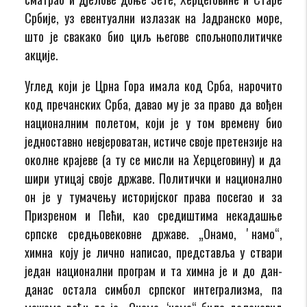
Србије, уз евентуални излазак на Јадранско море,
што је свакако био циљ његове спољнополитичке
акције.
Углед који је Црна Гора имала код Срба, нарочито
код пречанских Срба, давао му је за право да вођен
националним полетом, који је у том времену био
једноставно невјероватан, истиче своје претензије на
околне крајеве (а ту се мисли на Херцеговину) и да
шири утицај своје државе. Политички и национално
он је у тумачењу историјског права посегао и за
Призреном и Пећи, као средиштима некадашње
српске средњовековне државе. „Онамо, ʼнамо“,
химна коју је лично написао, представља у ствари
један национални програм и та химна је и до дан-
данас остала симбол српског интегрализма, па