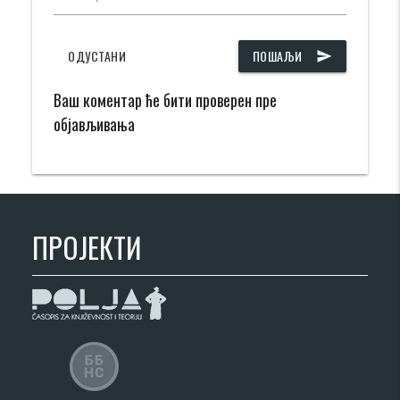
ОДУСТАНИ
ПОШАЉИ
send
Ваш коментар ће бити проверен пре
објављивања
ПРОЈЕКТИ