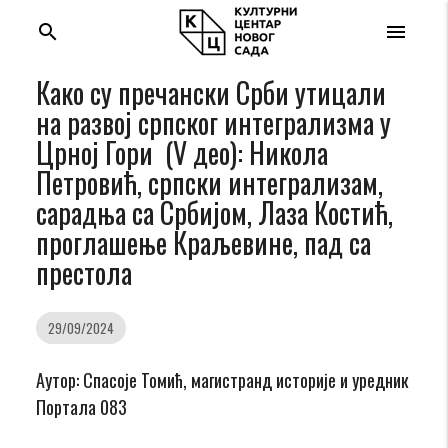
search
menu
Како су пречански Срби утицали
на развој српског интегрализма у
Црној Гори (V део): Никола
Петровић, српски интегрализам,
сарадња са Србијом, Лаза Костић,
проглашење Краљевине, пад са
престола
29/09/2024
Аутор: Спасоје Томић, магистранд историје и уредник
Портала 083