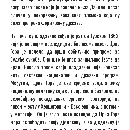
завршавао посао који је започео књаз Данило, посао
оличен у покоравању завађених племена која су
била препрека формирању државе.
На почетку владавине вођен је рат са Турском 1862.
који је по својим последицама био веома важан. Црна
Гора је почела да врши озбиљније припреме за
будуће сукобе. Оно што је ипак занимљиво јесте да
краљ Никола током своје владавине није написао
нити саставио национални и државни програм.
Међутим, Црна Гора је све вријеме водила живу
националну политику која се прије свега базирала на
ослобађању некадашњих српских територија, на
првом мјесту у Херцеговини и Васојевићима, а потом и
у Метохији. Он је врло често истицао да Црна Гора
мора ослободити своју дједовину, а за дједовину је
сматрао и дјелове доње Зете, Херцеговине и Старе