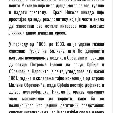
пошто Михаило није имао дјеце, могао се евентуално
и надати престолу. Краљ Никола никада није
престајао да води реалполитику која је често знала
да запостави све остале интересе осим његових
личних и династичких интереса.
У периоду од 1868. до 1903. он је управо главни
савезник Русије на Балкану, што ће допринети
његовом неоспорном угледу код Срба, али и позицији
династије Петровић Његош на рачун Србије и
Обреновића. Нарочито ће се тај углед повећати након
1881. године и склапања тајне конвенције од стране
Милана Обреновића, када Србија постаје дефакто и
дејуре аустрофилска. Никола је овакву чињеницу
знао максимално да користи, како би се
позиционирао као једини легитимни представник
српског интегрализма, јер је гледајући споља његова