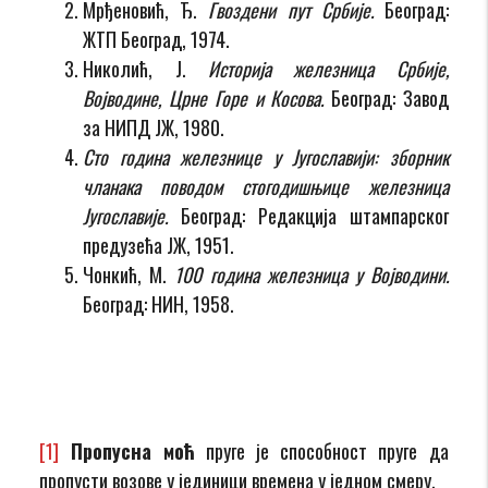
Мрђеновић, Ђ.
Гвоздени пут Србије.
Београд:
ЖТП Београд, 1974.
Николић, Ј.
Историја железница Србије,
Војводине, Црне Горе и Косова.
Београд: Завод
за НИПД ЈЖ, 1980.
Сто година железнице у Југославији: зборник
чланака поводом стогодишњице железница
Југославије.
Београд: Редакција штампарског
предузећа ЈЖ, 1951.
Чонкић, М.
100 година железница у Војводини.
Београд: НИН, 1958.
[1]
Пропусна моћ
пруге је способност пруге да
пропусти возове у јединици времена у једном смеру.