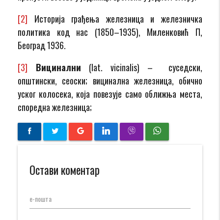
[2]
Историја грађења железница и железничка
политика код нас (1850–1935), Миленковић П,
Београд 1936.
[3]
Вицинални
(lat. vicinalis) – суседски,
општински, сеоски; вицинална железница, обично
уског колосека, која повезује само оближња места,
споредна железница;
Остави коментар
е-пошта