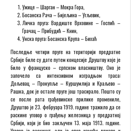
Ужице – Шарган – Мокра Гора,
Босанска Рача – Бијељина – Угљевик,
Личка пруга: Вардиште Врховине – Госпић –
Грачац – Прибудић – Книн,
Унска пруга: Босанска Крупа – Бихаћ
Последње четири пруге на територији предратне
Србије биле су дате путем концесије Друштву које је
било у француско – српском власништву. Оно је
започело са интензивном изградњом траса:
Дољевац – Прокупље – Куршумлија и Краљево –
Рашка, док је остале пруге још трасирало. Пошто су
се после рата грађевинске прилике промениле,
Друштво је 23. фебруара 1919. године тражило да се
раскине уговор о грађењу железница у предратној
Србији, који је био закључен 13. маја 1913. године.
Уговор је раскинут, али је спор између државе и