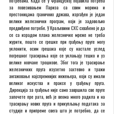
потребама. Када се у Француској појавила потреба
за повезивањем Париза са свим морима и
престоницама граничних држава, изргађен je један
велики железнички програм, који je задовољиo
предвиђене потребе. У Краљевини СХС схваћено је да
се са израдом плана железничке мреже не треба
журити, пошто се грешке при грађењу пруге могу
уклонити, осим грешака које су настале услед
погрешног трасирања које се уклањају тешко и уз
велике новчане трошкове. Због тога је трасирање
железничких пруга изузетно захтевно и тражи
ангажовање најспремнијих инжењера, који су имали
великог искуства и праксе у грађењу пруга.
Дирекција за грађење није само завршила све пруге
започете пре рата, већ је веома много радила и на
трасирању нових пруга и прикупљању података за
студије и припреме свега што је потребно, да се