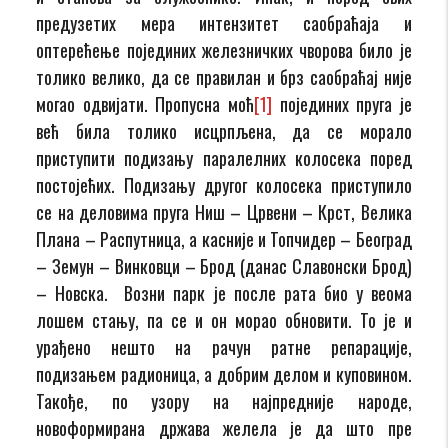
предузетих мера интензитет саобраћаја и
оптерећење појединих железничких чворова било је
толико велико, да се правилан и брз саобраћај није
могао одвијати. Пропусна моћ
[1]
појединих пруга је
већ била толико исцрпљена, да се морало
приступити подизању паралелних колосека поред
постојећих. Подизању другог колосека приступило
се на деловима пруга Ниш – Црвени – Крст, Велика
Плана – Распутница, а касније и Топчидер – Београд
– Земун – Винковци – Брод (данас Славонски Брод)
– Новска. Возни парк је после рата био у веома
лошем стању, па се и он морао обновити. То је и
урађено нешто на рачун ратне репарације,
подизањем радионица, а добрим делом и куповином.
Такође, по узору на најпредније народе,
новоформирана држава желела је да што пре