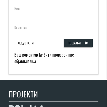
Име
Коментар
ОДУСТАНИ
ПОШАЉИ
send
Ваш коментар ће бити проверен пре
објављивања
ПРОЈЕКТИ