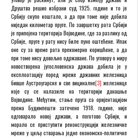
Друштва решио избрани суд 1925. године и то је
Србију скупо коштало, а да при томе није добила
ниједан километар пруге. По завршетку рата Србији
је припојена територија Војводине, где за разлику од
Србије, пруге у рату нису биле пуно оштећене. Ипак
оне су за време рата прекомерно коришћене, а да
при томе нису довољно одржаване. По уговору о миру
новостворена југословенска држава добила је у
експлоатацију поред мреже државних железница
бивше Аустроугарске и све вициналне
[3]
железнице
које су се налазиле на територији данашње
Војводине. Међутим, стање пруга са оријентацијом
према Будимпешти затечено 1918. године, није
одговарало новој држави, а поготово Србији, и
морало се приступити реконструкцији железничке
мреже у циљу стварања једне економско-политичке