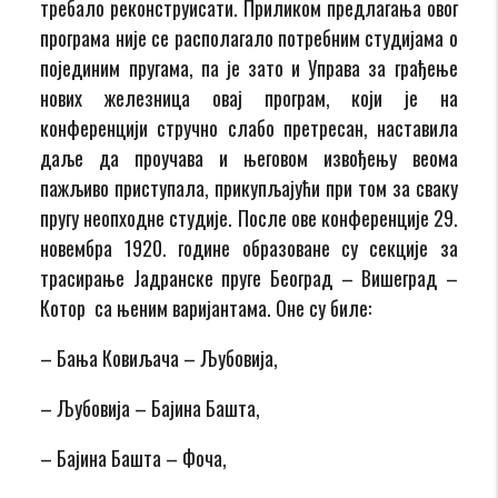
требало реконструисати. Приликом предлагања овог
програма није се располагало потребним студијама о
појединим пругама, па је зато и Управа за грађење
нових железница овај програм, који је на
конференцији стручно слабо претресан, наставила
даље да проучава и његовом извођењу веома
пажљиво приступала, прикупљајући при том за сваку
пругу неопходне студије. После ове конференције 29.
новембра 1920. године образоване су секције за
трасирање Јадранске пруге Београд – Вишеград –
Котор са њеним варијантама. Оне су биле:
– Бања Ковиљача – Љубовија,
– Љубовија – Бајина Башта,
– Бајина Башта – Фоча,