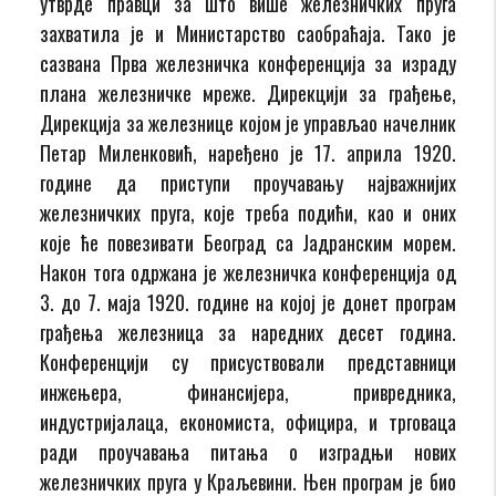
утврде правци за што више железничких пруга
захватила је и Министарство саобраћаја. Тако је
сазвана Прва железничка конференција за израду
плана железничке мреже. Дирекцији за грађење,
Дирекција за железнице којом је управљао начелник
Петар Миленковић, наређено је 17. априла 1920.
године да приступи проучавању најважнијих
железничких пруга, које треба подићи, као и оних
које ће повезивати Београд са Јадранским морем.
Након тога одржана је железничка конференција од
3. до 7. маја 1920. године на којој је донет програм
грађења железница за наредних десет година.
Конференцији су присуствовали представници
инжењера, финансијера, привредника,
индустријалаца, економиста, официра, и трговаца
ради проучавања питања о изградњи нових
железничких пруга у Краљевини. Њен програм је био