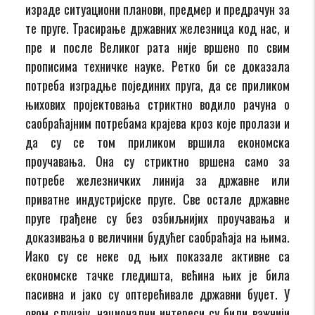
израде ситуациони планови, предмер и предрачун за
те пруге. Трасирање државних железница код нас, и
пре и после Великог рата није вршено по свим
прописима техничке науке. Ретко би се доказала
потреба изградње појединих пруга, да се приликом
њихових пројектовања стриктно водило рачуна о
саобраћајним потребама крајева кроз које пролази и
да су се том приликом вршила економска
проучавања. Она су стриктно вршена само за
потребе железничких линија за државне или
приватне индустријске пруге. Све остале државне
пруге грађене су без озбиљнијих проучавања и
доказивања о величини будућег саобраћаја на њима.
Иако су се неке од њих показале активне са
економске тачке гледишта, већина њих је била
пасивна и јако су оптерећивале државни буџет. У
овом случају, национални интереси су били важнији