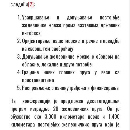
следећи
[2]
:
Усавршавање и допуњавање постојеће
железничке мреже према захтевима државних
интереса
Оријентирање наше морске и речне пловидбе
ка свеопштем саобраћају
Допуњавање железничке мреже с обзиром на
обласне, локалне и друге потребе
Грађење нових главних пруга у вези са
пристаништима
Расправљење о начину грађења и финансирања
На конференцији је предложен десетогодишњи
програм изградње 28 железничких пруга. Он је
обухватио око 3.000 километара нових и 1.400
километара постојећих железничких пруга које је