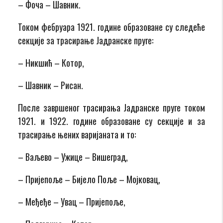
– Фоча – Шавник.
Током фебруара 1921. године образоване су следеће
секције за трасирање Jaдранске пруге:
– Никшић – Котор,
– Шавник – Рисан.
После завршеног трасирања Јадранске пруге током
1921. и 1922. године образоване су секције и за
трасирање њених варијаната и то:
– Ваљево – Ужице – Вишеград,
– Пријепоље – Бијело Поље – Мојковац,
– Међеђе – Увац – Пријепоље,