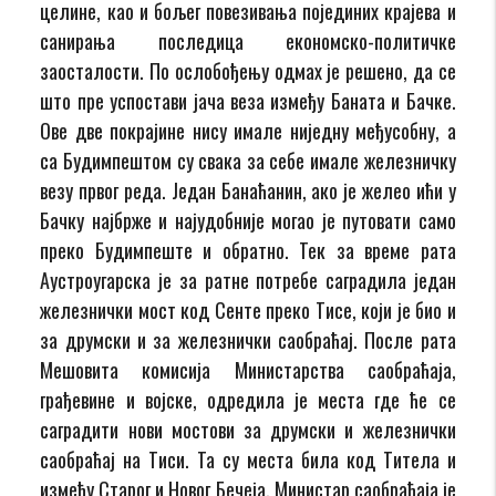
целине, као и бољег повезивања појединих крајева и
санирања последица економско-политичке
заосталости. По ослобођењу одмах је решено, да се
што пре успостави јача веза између Баната и Бачке.
Ове две покрајине нису имале ниједну међусобну, а
са Будимпештом су свака за себе имале железничку
везу првог реда. Један Банаћанин, ако је желео ићи у
Бачку најбрже и најудобније могао је путовати само
преко Будимпеште и обратно. Тек за време рата
Аустроугарска је за ратне потребе саградила један
железнички мост код Сенте преко Тисе, који је био и
за друмски и за железнички саобраћај. После рата
Мешовита комисија Министарства саобраћаја,
грађевине и војске, одредила је места где ће се
саградити нови мостови за друмски и железнички
саобраћај на Тиси. Та су места била код Титела и
између Старог и Новог Бечеја. Министар саобраћаја је