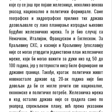
које су се још пре појаве железнице, неколико векова
уназад национално и политички формирале. Саме
географске и хидрографске прилике тих држава
дозвољавале су лако планирање изградње њихових
будућих железничких мрежа. То је био случај са
Немачком, Италијом, Француском и Енглеском. За
Краљевину СХС, а касније и Краљевину Југославију
није се могао утврдити јединствени план железничке
мреже, који би могао важити за дужи низ од 50 до
100 година, јер у потпуности нису биле формиране ни
државне границе. Такође, кратак политички живот
новонастале државе од 20-ак година није био
довољан да би се могле уочити све националне,
економске и политичке потребе. Железничка мрежа
и код осталих држава није се градила само по
унапред спремљеном плану, већ према указаним