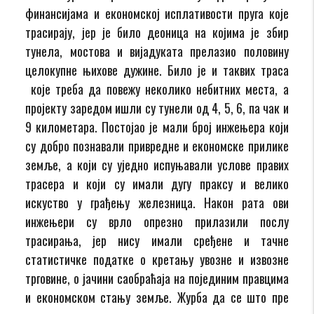
финансијама и економској исплативости пруга које
трасирају, јер је било деоница на којима је збир
тунела, мостова и вијадуката прелазио половину
целокупне њихове дужине. Било је и таквих траса
које треба да повежу неколико небитних места, а
пројекту заредом ишли су тунели од 4, 5, 6, па чак и
9 километара. Постојао је мали број инжењера који
су добро познавали привредне и економске прилике
земље, а који су уједно испуњавали услове правих
трасера и који су имали дугу праксу и велико
искуство у грађењу железница. Након рата ови
инжењери су врло опрезно прилазили послу
трасирања, јер нису имали сређене и тачне
статистичке податке о кретању увозне и извозне
трговине, о јачини саобраћаја на појединим правцима
и економском стању земље. Журба да се што пре