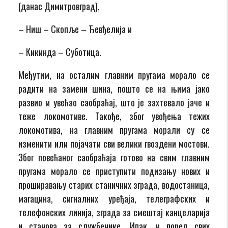
(данас Димитровград),
– Ниш – Скопље – Ђевђелија и
– Кикинда – Суботица.
Међутим, на осталим главним пругама морало се
радити на замени шина, пошто се на њима јако
развио и увећао саобраћај, што је захтевало јаче и
теже локомотиве. Такође, због увођења тежих
локомотива, на главним пругама морали су се
изменити или појачати сви велики гвоздени мостови.
Због повећаног саобраћаја готово на свим главним
пругама морало се приступити подизању нових и
проширавању старих станичних зграда, водостаница,
магацина, сигналних уређаја, телеграфских и
телефонских линија, зграда за смештај канцеларија
и станова за службенике. Ипак, и поред свих