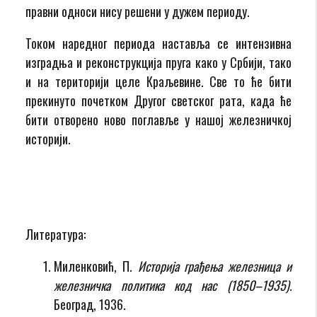
правни односи нису решени у дужем периоду.
Током наредног периода наставља се интензивна
изградња и реконструкција пруга како у Србији, тако
и на територији целе Краљевине. Све то ће бити
прекинуто почетком Другог светског рата, када ће
бити отворено ново поглавље у нашој железничкој
историји.
Литература:
Миленковић, П.
Историја грађења железница и
железничка политика код нас (1850–1935).
Београд, 1936.