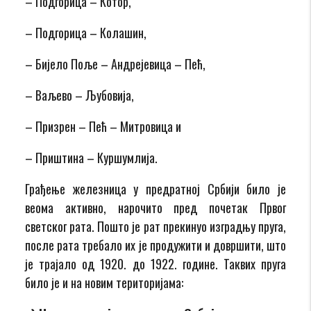
– Подгорица – Котор,
– Подгорица – Колашин,
– Бијело Поље – Андрејевица – Пећ,
– Ваљево – Љубовија,
– Призрен – Пећ – Митровица и
– Приштина – Куршумлија.
Грађење железница у предратној Србији било је
веома активно, нарочито пред почетак Првог
светског рата. Пошто је рат прекинуо изградњу пруга,
после рата требало их је продужити и довршити, што
је трајало од 1920. до 1922. године. Таквих пруга
било је и на новим територијама: