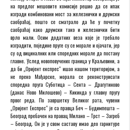
на предлог мешовите комисије решио да се ипак
изгради комбиновани мост за железнички и друмски
саобраћај, пошто се сматрало да ће у почетку
саобраћај како друмски тако и железнички бити
врло мали. Осим додатних веза које је требало
изградити, поједине пруге су се морале и ојачати, јер
су од вициналних или споредних морале да постану
главне. Услед новоповучених граница у Краљевини, а
да би „Оријент експрес“ ишао нашом територијом, а
не преко Мађарске, морала се реконструисати
споредна пруга Суботица – Сента – Драгутиново
(данас Ново Милошево) – Кикинда у главну пругу
првог реда. По завршетку Великог рата, чувени
„Оријент Експрес“ је са правца Беч – Будимпешта –
Београд пребачен на правац Милано – Трст – Загреб
– Београд. Он је у свом саставу имао део гарнитуре