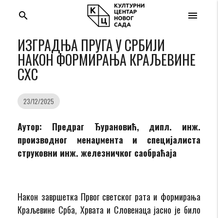
search
menu
ИЗГРАДЊА ПРУГА У СРБИЈИ
НАКОН ФОРМИРАЊА КРАЉЕВИНЕ
СХС
23/12/2025
Аутор: Предраг Ђурановић, дипл. инж.
производног менаџмента и специјалиста
струковни инж. железничког саобраћаја
Након завршетка Првог светског рата и формирања
Краљевине Срба, Хрвата и Словенаца јасно је било