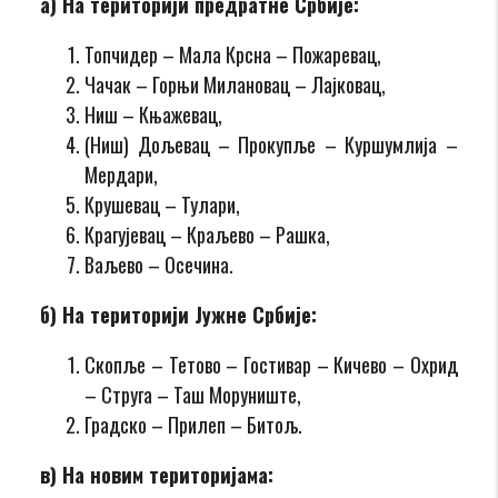
а) На територији предратне Србије:
Топчидер – Мала Крсна – Пожаревац,
Чачак – Горњи Милановац – Лајковац,
Ниш – Књажевац,
(Ниш) Дољевац – Прокупље – Куршумлија –
Мердари,
Крушевац – Тулари,
Крагујевац – Краљево – Рашка,
Ваљево – Осечина.
б) На територији Јужне Србије:
Скопље – Тетово – Гостивар – Кичево – Охрид
– Струга – Таш Моруниште,
Градско – Прилеп – Битољ.
в) На новим територијама: