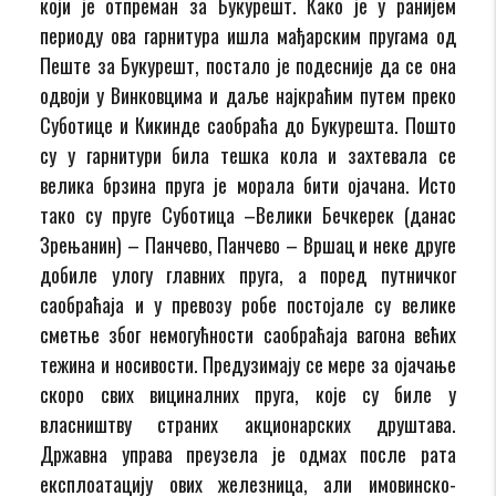
који је отпреман за Букурешт. Како је у ранијем
периоду ова гарнитура ишла мађарским пругама од
Пеште за Букурешт, постало је подесније да се она
одвоји у Винковцима и даље најкраћим путем преко
Суботице и Кикинде саобраћа до Букурешта. Пошто
су у гарнитури била тешка кола и захтевала се
велика брзина пруга је морала бити ојачана. Исто
тако су пруге Суботица –Велики Бечкерек (данас
Зрењанин) – Панчево, Панчево – Вршац и неке друге
добиле улогу главних пруга, а поред путничког
саобраћаја и у превозу робе постојале су велике
сметње због немогућности саобраћаја вагона већих
тежина и носивости. Предузимају се мере за ојачање
скоро свих вициналних пруга, које су биле у
власништву страних акционарских друштава.
Државна управа преузела је одмах после рата
експлоатацију ових железница, али имовинско-