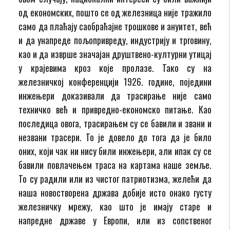
од економских, пошто се од железница није тражило
само да плаћају саобраћајне трошкове и ануитет, већ
и да унапреде пољопривреду, индустрију и трговину,
као и да изврше значајан друштвено-културни утицај
у крајевима кроз које пролазе. Тако су на
железничкој конференцији 1926. године, поједини
инжењери доказивали да трасирање није само
техничко већ и привредно-економско питање. Као
последица овога, трасирањем су се бавили и звани и
незвани трасери. То је довело до тога да је било
оних, који чак ни нису били инжењери, али ипак су се
бавили повлачењем траса на картама наше земље.
То су радили или из чистог патриотизма, желећи да
наша новостворена држава добије исто онако густу
железничку мрежу, као што је имају старе и
напредне државе у Европи, или из сопственог