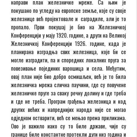
направи план железничке мреже. Са њим је
покушано по угледу на европске земље, које су своје
железнице већ пројектовале и саградиле, али је то
пропало. Први покушај је био на Железничкој
Конференцији у мају 1920. године, а други на Великој
Железничкој Конференцији 1926. године, када је
планирана изградња свих железница, које би се
могле изградити, па и споредних локалних пруга за
повезивање појединих варошица и села. Међутим,
овај план није био добро осмишљен, већ је то била
железничка мрежа слична паучини, где су повучене
железничке пруге за сваку речну долину и где треба
и где не треба. Програм грађења железница и код
других већих и напреднијих народа није се могао
одједном остварити, већ се мењао према приликама.
Ово је важило иако су то биле државе, чије су
границе биле константне протекли дуги низ година и