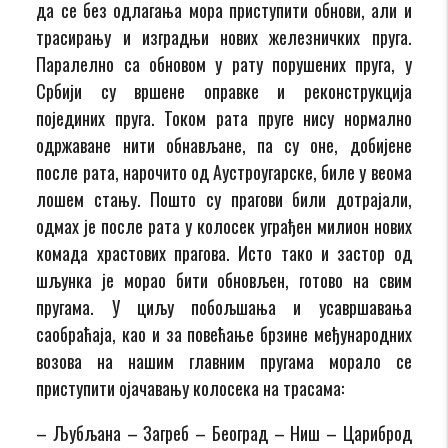
да се без одлагaња мора приступити обнови, али и
трасирању и изградњи нових железничких пруга.
Паралелно са обновом у рату порушених пруга, у
Србији су вршене оправке и реконструкцијa
појединих пруга. Током рата пруге нису нормално
одржаване нити обнављане, па су oнe, добијене
после рата, нарочито од Аустроугарске, биле у веома
лошем стању. Пошто су прагови били дотрајали,
одмах је после рата у колосек уграђен милион нових
комада храстових прагова. Исто тако и застор oд
шљунка је морао бити обновљен, готово на свим
пругама. У циљу побољшања и усавршавања
саобраћаја, као и за повећање брзине међународних
возова на нашим главним пругама морало се
приступити ојачавању колосека на трасама:
– Љубљана – Загреб – Београд – Ниш – Цариброд