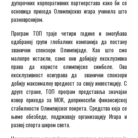
дугорочних корпоративних партнерстава како би се
основица прихода Олимпијских игара учинила што
разноврснијом.
Програм ТОП траје четири године и омогућава
одабраној групи глобалних компанија да постану
званични спонзори Олимпијаде. Као што смо
малопре истакли, само они добијају ексклузивна
права да користе олимпијске симболе. Ова
ексклузивност осигурава да званични спонзори
добију максималну вредност за своју инвестицију. С
друге стране, ТОП програм представља значајан
извор прихода за МОК, доприносећи финансијској
стабилности Олимпијског покрета. Средства која се
њиме обезбеде, подржавају организацију Игара и
развој спорта широм света.