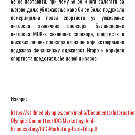
ће се наставити, при чему ће се многи залагати за
његово даље ублажавање како би се боље подржала
комерцијална права спортиста уз уважавање
интереса званичних спонзора. Балансирање
интереса МОК-а званичних спонзора, спортиста и
њихових личних спонзора на начин који истовремено
подржава финансијску одрживост Игара и каријере
спортиста представљаће највећи изазов.
Извори:
https://stillmed.olympics.com/media/Documents/Internation
Olympic-Committee/IOC-Marketing-And-
Broadcasting/IOC-Marketing-Fact-File.pdf