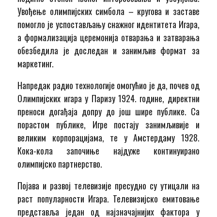
Увођење олимпијских симбола – кругова и заставе
помогло је успостављању снажног идентитета Игара,
а формализација церемонија отварања и затварања
обезбедила је доследан и занимљив формат за
маркетинг.
Напредак радио технологије омогућио је да, почев од
Олимпијских игара у Паризу 1924. године, директни
преноси догађаја допру до још шире публике. Са
порастом публике, Игре постају занимљивије и
великим корпорацијама, те у Амстердаму 1928.
Кока-кола започиње најдуже континуирано
олимпијско партнерство.
Појава и развој телевизије пресудно су утицали на
раст популарности Игара. Телевизијско емитовање
представља један од најзначајнијих фактора у