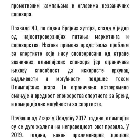
промотивним кампањама и огласима незваничних
спонзора.
Правило 40, по оцени бројних аутора, спада у једно
од најконтроверзнијих питања маркетинга и
спонзорства. Његова примена представља проблем
за спортисте који нису спонзорисани од стране
званичних олимпијских спонзора јер ограничава
њихову способност да искористе врхунац
видљивости и могућности подршке током
Олимпијских игара. То ограничење истовремено
смањује и вредност спонзорства спортиста за бренд
и комерцијалне могућности за спортисте.
Почевши од Игара у Лондону 2012. године, олимпијци
су се дуго жалили на неправедност овог правила. У
2019. години, након прелиминарне процене