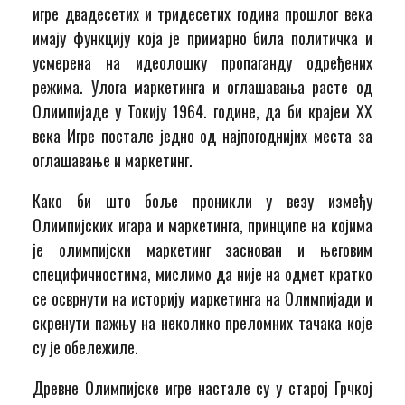
игре двадесетих и тридесетих година прошлог века
имају функцију која је примарно била политичка и
усмерена на идеолошку пропаганду одређених
режима. Улога маркетинга и оглашавања расте од
Олимпијаде у Токију 1964. године, да би крајем XX
века Игре постале једно од најпогоднијих места за
оглашавање и маркетинг.
Како би што боље проникли у везу између
Олимпијских игара и маркетинга, принципе на којима
је олимпијски маркетинг заснован и његовим
специфичностима, мислимо да није на одмет кратко
се осврнути на историју маркетинга на Олимпијади и
скренути пажњу на неколико преломних тачака које
су је обележиле.
Древне Олимпијске игре настале су у старој Грчкој