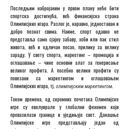
Последњим набројаним у првом плану неће бити
спортска достигнућа, већ финансијска страна
Олимписјких игара. Разлог је, наравно, једноставан и
добро познат свима. Наиме, спорт одавно не
представља само сјајну забаву, хоби или пак стил
живота, већ и одличан посао, прилику за велику
зараду. У свету спорта, маркетинг – промоција и
оглашавање – чине основни алат за генерисање
великог профита. А посебно велики профити су
повезани са маркетингом и оглашавањем
Олимпијских игара, тј.
.
олимпијским маркетингом
Током времена, од скромних почетака Олимпијске
игре су еволуирале у глобални феномен који
превазилази границе и уједињује свет. Данашње
Олимпијске игре представљају један од