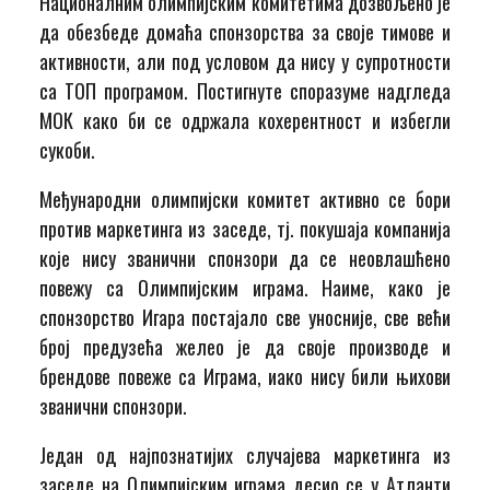
Националним олимпијским комитетима дозвољено је
да обезбеде домаћа спонзорства за своје тимове и
активности, али под условом да нису у супротности
са ТОП програмом. Постигнуте споразуме надгледа
МОК како би се одржала кохерентност и избегли
сукоби.
Међународни олимпијски комитет активно се бори
против маркетинга из заседе, тј. покушаја компанија
које нису званични спонзори да се неовлашћено
повежу са Олимпијским играма. Наиме, како је
спонзорство Игара постајало све уносније, све већи
број предузећа желео је да своје производе и
брендове повеже са Играма, иако нису били њихови
званични спонзори.
Један од најпознатијих случајева маркетинга из
заседе на Олимпијским играма десио се у Атланти