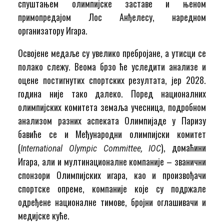
спуштањем олимпијске заставе и њеном
примопредајом Лос Анђелесу, наредном
организатору Игара.
Освојене медаље су увелико пребројане, а утисци се
полако слежу. Веома брзо ће уследити анализе и
оцене постигнутих спортских резултата, јер 2028.
година није тако далеко. Поред националних
олимпијских комитета земаља учесница, подробном
анализом разних аспеката Олимпијаде у Паризу
бавиће се и Међународни олимпијски комитет
(
), домаћини
International Olympic Committee, IOC
Игара, али и мултинационалне компаније – званични
спонзори Олимпијских игара, као и произвођачи
спортске опреме, компаније које су подржале
одређене националне тимове, бројни оглашивачи и
медијске куће.