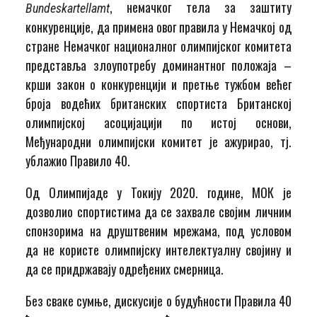
, немачког тела за заштиту
Bundeskartellamt
конкуренције, да примена овог правила у Немачкој од
стране Немачког националног олимпијског комитета
представља злоупотребу доминантног положаја –
крши закон о конкуренцији и претње тужбом већег
броја водећих британских спортиста Британској
олимпијској асоцијацији по истој основи,
Међународни олимпијски комитет је ажурирао, тј.
ублажио Правило 40.
Од Олимпијаде у Токију 2020. године, МОК је
дозволио спортистима да се захвале својим личним
спонзорима на друштвеним мрежама, под условом
да не користе олимпијску интелектуалну својину и
да се придржавају одређених смерница.
Без сваке сумње, дискусије о будућности Правила 40