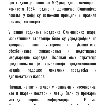
претходило је оснивање Међународног олимпијског
комитета 1984. године и доношење Олимпијске
повеље у којој су изложени принципи и правила
олимпијског покрета.
У раним годинама модерних Олимпијских игара,
маркетиншке стратегије биле су усредсређене на
креирање јавног интереса и публицитета,
обезбеђивање финансирања и подстицање
међународне сарадње. Ослонац ових стратегија
представљала је комбинација традиционалних
медија, подршке локалних предузећа и
дипломатских напора.
Чланци, најаве и огласи у новинама и часописима,
као и шарени постери и летци били су примарни
методи ширења информација о Играма.