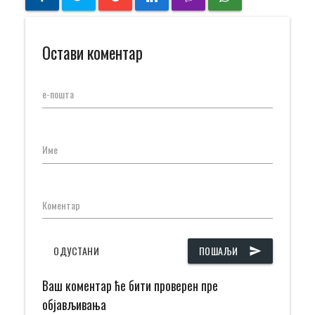
Остави коментар
е-пошта
Име
Коментар
ОДУСТАНИ
ПОШАЉИ
send
Ваш коментар ће бити проверен пре
објављивања