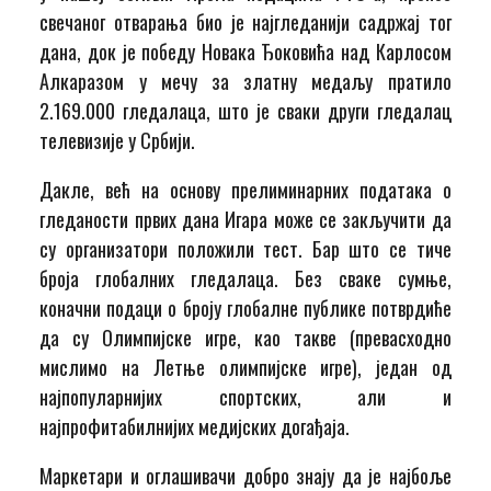
свечаног отварања био је најгледанији садржај тог
дана, док је победу Новака Ђоковића над Карлосом
Алкаразом у мечу за златну медаљу пратило
2.169.000 гледалаца, што је сваки други гледалац
телевизије у Србији.
Дакле, већ на основу прелиминарних података о
гледаности првих дана Игара може се закључити да
су организатори положили тест. Бар што се тиче
броја глобалних гледалаца. Без сваке сумње,
коначни подаци о броју глобалне публике потврдиће
да су Олимпијске игре, као такве (превасходно
мислимо на Летње олимпијске игре), један од
најпопуларнијих спортских, али и
најпрофитабилнијих медијских догађаја.
Маркетари и оглашивачи добро знају да је најбоље