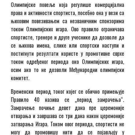
Олимпијске повеље која регулише комерцијална
права и активности спортиста, посебно она у вези са
њиховим повезивањем са незваничним спонзорима
током Олимпијских игара. Ово правило ограничава
спортисте, тренере и друге учеснике да дозволе да
се њихова имена, слике или спортски наступи и
постигнути резултати користе у промотивне сврхе
током одређеног периода око Олимпијских игара,
осим ако то не дозволи Међународни олимпијски
комитет.
Временски период токог којег се обично примењује
Правило 40 назива се „период замрачења“.
Замрачење почиње девет дана пре церемоније
отварања и завршава се три дана након церемоније
затварања Игара. Током овог периода, спортисти не
могу да промовишу нити да се појављују у