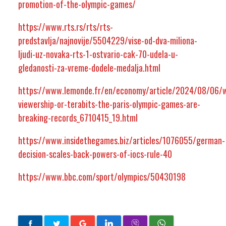
promotion-of-the-olympic-games/
https://www.rts.rs/rts/rts-
predstavlja/najnovije/5504229/vise-od-dva-miliona-
ljudi-uz-novaka-rts-1-ostvario-cak-70-udela-u-
gledanosti-za-vreme-dodele-medalja.html
https://www.lemonde.fr/en/economy/article/2024/08/06/
viewership-or-terabits-the-paris-olympic-games-are-
breaking-records_6710415_19.html
https://www.insidethegames.biz/articles/1076055/german-
decision-scales-back-powers-of-iocs-rule-40
https://www.bbc.com/sport/olympics/50430198