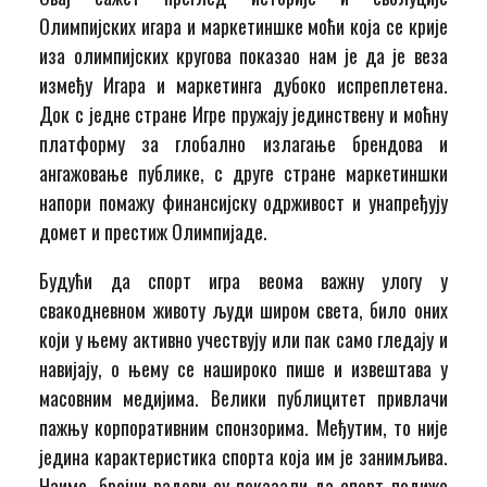
Олимпијских игара и маркетиншке моћи која се крије
иза олимпијских кругова показао нам је да је веза
између Игара и маркетинга дубоко испреплетена.
Док с једне стране Игре пружају јединствену и моћну
платформу за глобално излагање брендова и
ангажовање публике, с друге стране маркетиншки
напори помажу финансијску одрживост и унапређују
домет и престиж Олимпијаде.
Будући да спорт игра веома важну улогу у
свакодневном животу људи широм света, било оних
који у њему активно учествују или пак само гледају и
навијају, о њему се нашироко пише и извештава у
масовним медијима. Велики публицитет привлачи
пажњу корпоративним спонзорима. Међутим, то није
једина карактеристика спорта која им је занимљива.
Наиме, бројни радови су показали да спорт подиже