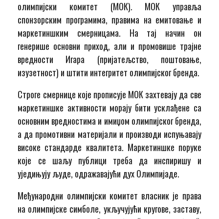
олимпијски комитет (МОК). МОК управља
спонзорским програмима, правима на емитовање и
маркетиншким смерницама. На тај начин он
генерише основни приход, али и промовише трајне
вредности Игара (пријатељство, поштовање,
изузетност) и штити интегритет олимпијског бренда.
Строге смернице које прописује МОК захтевају да све
маркетиншке активности морају бити усклађене са
основним вредностима и имиџом олимпијског бренда,
а да промотивни материјали и производи испуњавају
високе стандарде квалитета. Маркетиншке поруке
које се шаљу публици треба да инспиришу и
уједињују људе, одражавајући дух Олимпијаде.
Међународни олимпијски комитет власник је права
на олимпијске симболе, укључујући кругове, заставу,