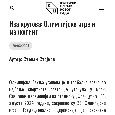
search
menu
Иза кругова: Олимпијске игре и
маркетинг
20/08/2024
Аутор: Стеван Стојков
Олимпијска бакља угашена је и глобална арена за
најбоље спортисте света је утонула у мрак.
Свечаном церемонијом на стадиону „Француска“, 11.
августа 2024. године, завршене су 33. Олимпијске
игре. Традиционално, церемонија је окончана