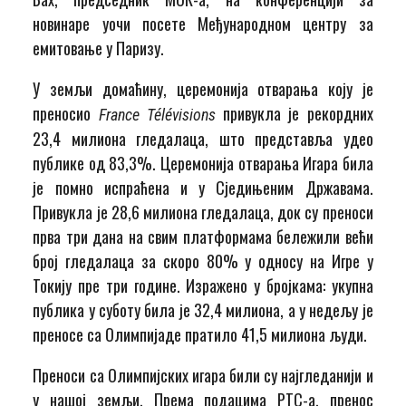
новинаре уочи посете Међународном центру за
емитовање у Паризу.
У земљи домаћину, церемонија отварања коју је
преносио
привукла је рекордних
France Télévisions
23,4 милиона гледалаца, што представља удео
публике од 83,3%. Церемонија отварања Игара била
је помно испраћена и у Сједињеним Државама.
Привукла је 28,6 милиона гледалаца, док су преноси
прва три дана на свим платформама бележили већи
број гледалаца за скоро 80% у односу на Игре у
Токију пре три године. Изражено у бројкама: укупна
публика у суботу била је 32,4 милиона, а у недељу је
преносе са Олимпијаде пратило 41,5 милиона људи.
Преноси са Олимпијских игара били су најгледанији и
у нашој земљи. Према подацима РТС-а, пренос