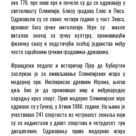
око 776. пре нове ере и почеле су да се одржавају у
светилишту Олимпији, близу градова Елис и Писа.
Одржавали су се сваке четири године у част Зевса,
врховног бога грчке митологије. Игре су имале
виталан значај за грчку културу, промовишући
физичку снагу и подстичући осећај јединства међу
често зараћеним грчким градовима-државама.
Француски педагог и историчар Пјер де Кубертен
заслужан је за оживљавање Олимпијских игара у
модерној ери. Инспирисан древним Играма, његов
циљ био је да промовише мир и међународну
сарадњу кроз спорт. Прве модерне Олимпијске игре
одржане су у Грчкој, у Атини 1986. године. На њима је
учествовао 241 спортиста из четрнаест земаља који
су се надметали у девет спортова и четрдесет три
дисциплине. Одржавању првих модерних игара