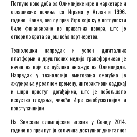
Потпуно ново доба за Олимпијске игре и маркетаре и
оглашиваче почиње са Играма у Атланти 1996.
године. Наиме, ово су прве Игре које су у потпуности
биле финансиране из приватних извора, што је
отворило врата за још већа партнерства.
Технолошки напредак и успон дигиталних
платформи и друштвених медија трансформисао је
начин на који се публика ангажује на Олимпијади.
Напредак у технологији емитовања омогућио је
ажурирања у реалном времену, интерактивни садржај
и шири приступ догађајима, што је побољшало
искуство гледања, чинећи Игре свеобухватнијим и
приступачнијим.
На Зимским олимпијским играма у Сочију 2014.
године по први пут је количина доступног дигиталног