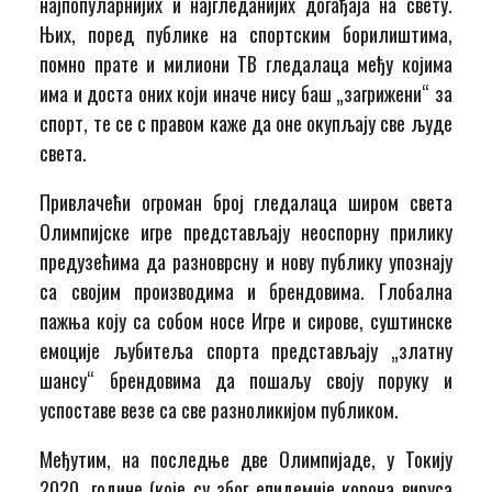
најпопуларнијих и најгледанијих догађаја на свету.
Њих, поред публике на спортским борилиштима,
помно прате и милиони ТВ гледалаца међу којима
има и доста оних који иначе нису баш „загрижени“ за
спорт, те се с правом каже да оне окупљају све људе
света.
Привлачећи огроман број гледалаца широм света
Олимпијске игре представљају неоспорну прилику
предузећима да разноврсну и нову публику упознају
са својим производима и брендовима. Глобална
пажња коју са собом носе Игре и сирове, суштинске
емоције љубитеља спорта представљају „златну
шансу“ брендовима да пошаљу своју поруку и
успоставе везе са све разноликијом публиком.
Међутим, на последње две Олимпијаде, у Токију
2020. године (које су због епидемије корона вируса