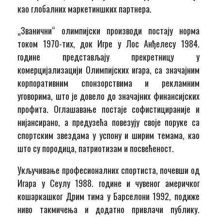
као глобалних маркетиншких партнера.
„Званични“ олимпијски производи постају норма
током 1970-тих, док Игре у Лос Анђелесу 1984.
године представљају прекретницу у
комерцијализацији Олимпијских игара, са значајним
корпоративним спонзорствима и рекламним
уговорима, што је довело до значајних финансијских
профита. Оглашавање постаје софистицираније и
нијансирано, а предузећа повезују своје поруке са
спортским звездама у успону и ширим темама, као
што су породица, патриотизам и посвећеност.
Укључивање професионалних спортиста, почевши од
Игара у Сеулу 1988. године и чувеног америчког
кошаркашког Дрим тима у Барселони 1992, подиже
ниво такмичења и додатно привлачи публику.