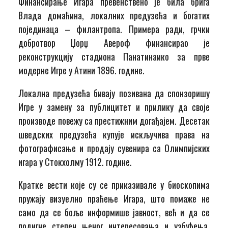
Финансирање Игара превенствено је била брига
Влада домаћина, локалних предузећа и богатих
појединаца – филантропа. Примера ради, грчки
добротвор Џорџ Авероф финансирао је
реконструкцију стадиона Панатинаико за прве
модерне Игре у Атини 1896. године.
Локална предузећа бивају позивана да спонзоришу
Игре у замену за публицитет и прилику да своје
производе повежу са престижним догађајем. Десетак
шведских предузећа купује искључива права на
фотографисање и продају сувенира са Олимпијских
игара у Стокхолму 1912. године.
Кратке вести које су се приказивале у биоскопима
пружају визуелно праћење Игара, што помаже не
само да се боље информише јавност, већ и да се
подигне степен њеног интересовања и узбуђења.