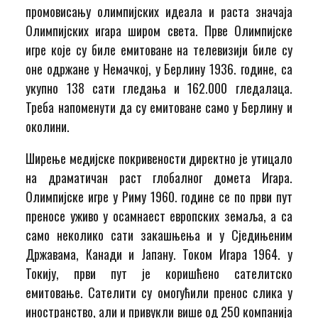
промовисању олимпијских идеала и раста значаја
Олимпијских игара широм света. Прве Олимпијске
игре које су биле емитоване на телевизији биле су
оне одржане у Немачкој, у Берлину 1936. године, са
укупно 138 сати гледања и 162.000 гледалаца.
Треба напоменути да су емитоване само у Берлину и
околини.
Ширење медијске покривености директно је утицало
на драматичан раст глобалног домета Игара.
Олимпијске игре у Риму 1960. године се по први пут
преносе уживо у осамнаест европских земаља, а са
само неколико сати закашњења и у Сједињеним
Државама, Канади и Јапану. Током Игара 1964. у
Токију, први пут је коришћено сателитско
емитовање. Сателити су омогућили пренос слика у
иностранство, али и привукли више од 250 компанија