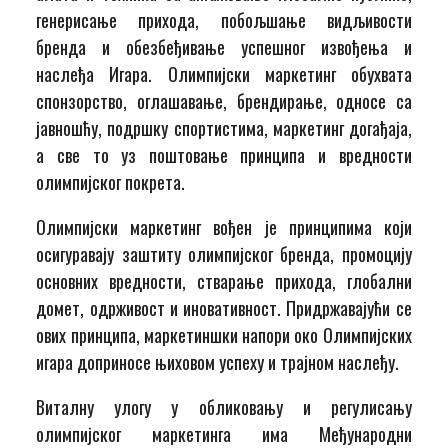
генерисање прихода, побољшање видљивости
бренда и обезбеђивање успешног извођења и
наслеђа Игара. Олимпијски маркетинг обухвата
спонзорство, оглашавање, брендирање, односе са
јавношћу, подршку спортистима, маркетинг догађаја,
а све то уз поштовање принципа и вредности
олимпијског покрета.
Олимпијски маркетинг вођен је принципима који
осигуравају заштиту олимпијског бренда, промоцију
основних вредности, стварање прихода, глобални
домет, одрживост и иновативност. Придржавајући се
ових принципа, маркетиншки напори око Олимпијских
игара доприносе њиховом успеху и трајном наслеђу.
Виталну улогу у обликовању и регулисању
олимпијског маркетинга има Међународни