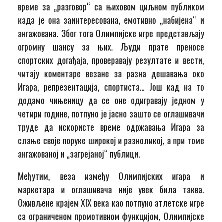
време за „разговор“ са њиховом циљном публиком
када је она заинтересована, емотивно „набијена“ и
ангажована. Због тога Олимпијске игре представљају
огромну шансу за њих. Људи прате преносе
спортских догађаја, проверавају резултате и вести,
читају коментаре везане за разна дешавања око
Игара, репрезентација, спортиста… Још кад на то
додамо чињеницу да се оне одигравају једном у
четири године, потпуно је јасно зашто се оглашивачи
труде да искористе време одржавања Игара за
слање своје поруке широкој и разноликој, а при томе
ангажованој и „загрејаној“ публици.
Међутим, веза између Олимпијских игара и
маркетара и оглашивача није увек била таква.
Оживљене крајем XIX века као потпуно атлетске игре
са ограниченом промотивном функцијом, Олимпијске