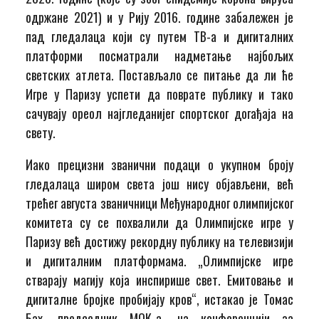
одржане 2021) и у Рију 2016. године забалежен је
пад гледалаца који су путем ТВ-а и дигиталних
платформи посматрали надметање најбољих
светских атлета. Постављало се питање да ли ће
Игре у Паризу успети да поврате публику и тако
сачувају ореол најгледанијег спортског догађаја на
свету.
Иако прецизни званични подаци о укупном броју
гледалаца широм света још нису објављени, већ
трећег августа званичници Међународног олимпијског
комитета су се похвалили да Олимпијске игре у
Паризу већ достижу рекордну публику на телевизији
и дигиталним платформама. „Олимпијске игре
стварају магију која инспирише свет. Емитовање и
дигиталне бројке пробијају кров“, истакао је Томас
Бах, председник МОК-а, на конференцији за