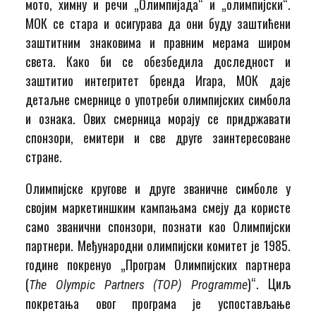
мото, химну и речи „Олимпијада“ и „олимпијски“.
МОК се стара и осигурава да они буду заштићени
заштитним знаковима и правним мерама широм
света. Како би се обезбедила доследност и
заштитио интегритет бренда Игара, МОК даје
детаљне смернице о употреби олимпијских симбола
и ознака. Ових смерница морају се придржавати
спонзори, емитери и све друге заинтересоване
стране.
Олимпијске кругове и друге званичне симболе у
својим маркетиншким кампањама смеју да користе
само званични спонзори, познати као Олимпијски
партнери. Међународни олимпијски комитет је 1985.
године покренуо „Програм Олимпијских партнера
(
)“. Циљ
The Olympic Partners (TOP) Programme
покретања овог програма је успостављање