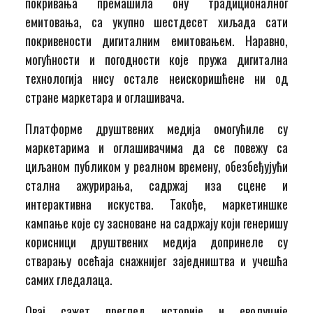
покривања премашила ону традиционалног
емитовања, са укупно шестдесет хиљада сати
покривености дигиталним емитовањем. Наравно,
могућности и погодности које пружа дигитална
технологија нису остале неискоришћене ни од
стране маркетара и оглашивача.
Платформе друштвених медија омогућиле су
маркетарима и оглашивачима да се повежу са
циљаном публиком у реалном времену, обезбеђујући
стална ажурирања, садржај иза сцене и
интерактивна искуства. Такође, маркетиншке
кампање које су засноване на садржају који генеришу
корисници друштвених медија допринеле су
стварању осећаја снажнијег заједништва и учешћа
самих гледалаца.
Овај сажет преглед историје и еволуције