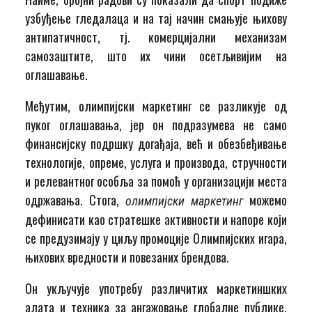
узбуђење гледалаца и на тај начин смањује њихову
антипатичност, тј. комерцијални механизам
самозаштите, што их чини осетљивијим на
оглашавање.
Међутим, олимпијски маркетинг се разликује од
пуког оглашавања, јер он подразумева не само
финансијску подршку догађаја, већ и обезбеђивање
технологије, опреме, услуга и производа, стручности
и релевантног особља за помоћ у организацији места
одржавања. Стога,
можемо
олимпијски маркетинг
дефинисати као стратешке активности и напоре који
се предузимају у циљу промоције Олимпијских игара,
њихових вредности и повезаних брендова.
Он укључује употребу различитих маркетиншких
алата и техника за ангажовање глобалне публике,