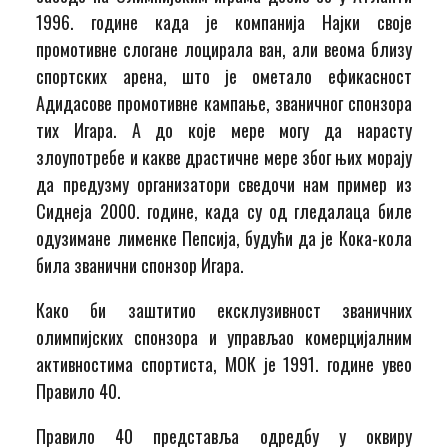
1996. године када је компанија Најки своје
промотивне слогане лоцирала ван, али веома близу
спортских арена, што је ометало ефикасност
Адидасове промотивне кампање, званичног спонзора
тих Игара. А до које мере могу да нарасту
злоупотребе и какве драстичне мере због њих морају
да предузму организатори сведочи нам пример из
Сиднеја 2000. године, када су од гледалаца биле
одузимане лименке Пепсија, будући да је Кока-кола
била званични спонзор Игара.
Како би заштитио ексклузивност званичних
олимпијских спонзора и управљао комерцијалним
активностима спортиста, МОК је 1991. године увео
Правило 40.
Правило 40 представља одредбу у оквиру