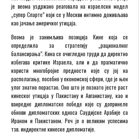
је веома уздржано реаговала на израелски модел
„супер Спарте” који се у Москви интимно доживљава
као јачање америчког утицаја.
Веома је занимљива позиција Кине која се
определила за стратегију „рационалног
балансирања”. Кина се очигледно труди да директно
избегава критике Израела, али и да прагматично
користи многобројне предности које су јој на
располагању, посебно у економској сфери, где је њен
улог знатно порастао. Оно што је познато јесте раст
кинеског утицаја у Пакистану и Авганистану, као и
ванредне дипломатске победе које су допринеле
обнови дипломатских односа Саудијске Арабије са
Ираном и Пакистаном. Реч је о великим успесима
тзв. индиректне кинеске дипломатије.