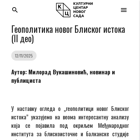
search
menu
Геополитика новог Блиског истока
(II део)
12/11/2025
Аутор: Милорад Вукашиновић, новинар и
публициста
У наставку огледа о „геополитици новог Блиског
истока” указујемо на веома интересантну анализу
која се појавила под окриљем Међународног
института за блискоисточне и балканске студије