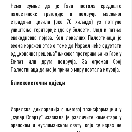
Нема сумње да је Газа постала средиште
палестинске трагедије и подручје масовног
страдања цивила (око 70 хиљада) уз потпуно
уништење територије где су болести, глад и патња
свакодневна појава. Код локалних Палестинаца је
веома изражен став о томе да Израел неће одустати
од „коначног решења” њиховог протеривања из Газе у
Египат или друга подручја. За огроман број
Палестинаца данас је прича о миру постала илузија.
Блискоисточни одјеци
Изрелска декларација о његовој трансформацији у
„супер Спарту” изазвала је различите коментаре у
арапском и муслиманском свету, које су израз не