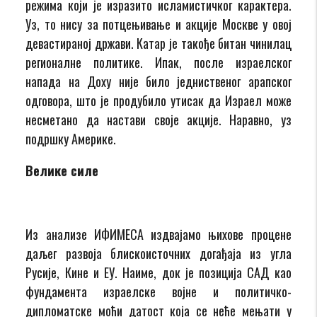
режима који је изразито исламистичког карактера.
Уз, то нису за потцењивање и акције Москве у овој
девастираној држави. Катар је такође битан чинилац
регионалне политике. Ипак, после израелског
напада на Доху није било једниственог арапског
одговора, што је продубило утисак да Израел може
несметано да настави своје акције. Наравно, уз
подршку Америке.
Велике силе
Из анализе ИФИМЕСА издвајамо њихове процене
даљег развоја блискоисточних догађаја из угла
Русије, Кине и ЕУ. Наиме, док је позиција САД као
фундамента израелске војне и политичко-
дипломатске моћи датост која се неће мењати у