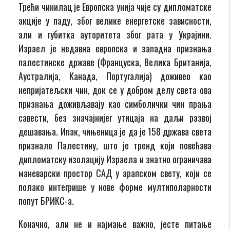
Трећи чинилац је Европска унија чије су дипломатске
акције у паду, због велике енергетске зависности,
али и губитка ауторитета због рата у Украјини.
Израел је недавна европска и западна признања
палестинске државе (Француска, Велика Британија,
Аустралија, Канада, Португалија) доживео као
непријатељски чин, док се у добром делу света ова
признања доживљавају као симболички чин прања
савести, без значајнијег утицаја на даљи развој
дешавања. Ипак, чињеница је да је 158 држава света
признало Палестину, што је тренд који повећава
дипломатску изолацију Израела и знатно ограничава
маневарски простор САД у арапском свету, који се
полако интегрише у нове форме мултиполарности
попут БРИКС-а.
Коначно, али не и најмање важно, јесте питање