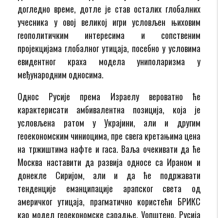
догледно време, дотле је став осталих глобалних
учесника у овој великој игри условљен њиховим
геополитичким интересима и сопственим
пројекцијама глобалног утицаја, посебно у условима
евидентног краха модела униполаризма у
међународним односима.
Однос Русије према Израелу вероватно ће
карактерисати амбивалентна позиција, која је
условљена ратом у Украјини, али и другим
геоекономским чиниоцима, пре свега кретањима цена
на тржиштима нафте и гаса. Ваља очекивати да ће
Москва наставити да развија односе са Ираном и
донекле Сиријом, али и да ће подржавати
тенденције еманципације арапског света од
америчког утицаја, прагматично користећи БРИКС
као модел геоекономске сарадње. Уопштено, Русија