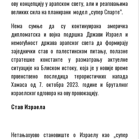
ову концепцију у арапском свету, али и реаговањима
великих сила на планирани модел „супер Спарте”.
Нема сумње да су континуирана америчка
дипломатска и војна подршка Држави Израел и
немогућност држава арапског света да формирају
заједнички став о палестинском питању, полазне
стратешке константе у разматрању актуелне
ситуације на Блиском истоку, која је у новије време
првенствено последица терористичких напада
Хамаса од 7. октобра 2023. године и бруталног
израелског одговора на ову провокацију.
Став Израела
Нетањахуово становиште о Израелу као „супер