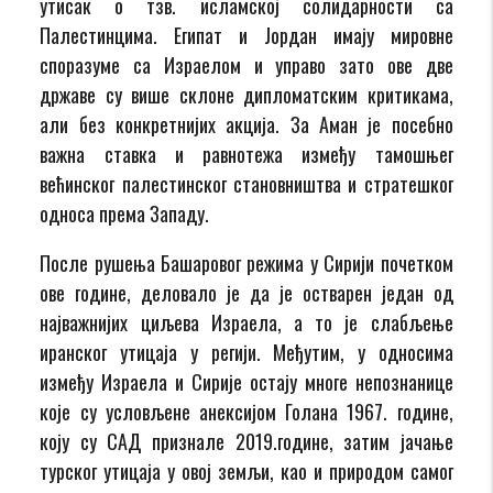
утисак о тзв. исламској солидарности са
Палестинцима. Египат и Јордан имају мировне
споразуме са Израелом и управо зато ове две
државе су више склоне дипломатским критикама,
али без конкретнијих акција. За Аман је посебно
важна ставка и равнотежа између тамошњег
већинског палестинског становништва и стратешког
односа према Западу.
После рушења Башаровог режима у Сирији почетком
ове године, деловало је да је остварен један од
најважнијих циљева Израела, а то је слабљење
иранског утицаја у регији. Међутим, у односима
између Израела и Сирије остају многе непознанице
које су условљене анексијом Голана 1967. године,
коју су САД признале 2019.године, затим јачање
турског утицаја у овој земљи, као и природом самог