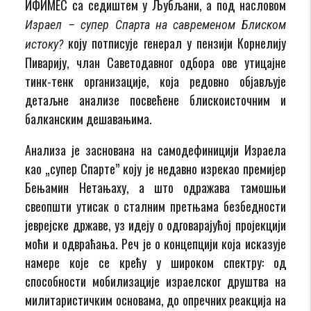
ИФИМЕС са седиштем у Љубљани, а под насловом
Израел – супер Спарта на савременом Блиском
коју потписује генерал у пензији Корнелију
истоку?
Пиварију, члан Саветодавног одбора ове утицајне
тинк-тенк организације, која редовно објављује
детаљне анализе посвећене блискоисточним и
балканским дешавањима.
Анализа је заснована на самодефиницији Израела
као „супер Спарте” коју је недавно изрекао премијер
Бењамин Нетањаху, а што одражава тамошњи
свеопшти утисак о сталним претњама безбедности
јеврејске државе, уз идеју о одговарајућој пројекцији
моћи и одвраћања. Реч је о концепцији која исказује
намере које се крећу у широком спектру: од
способности мобилизације израелског друштва на
милитаристичким основама, до опречних реакција на