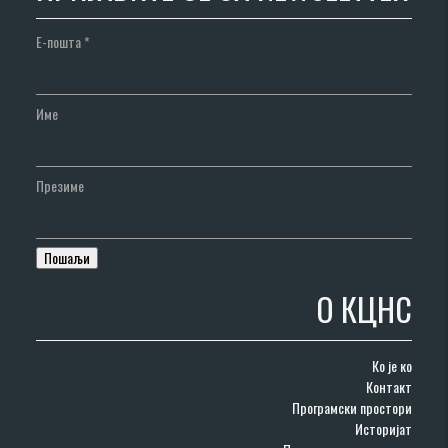
Е-пошта
*
Име
Презиме
О КЦНС
Ко је ко
Контакт
Програмски простори
Историјат