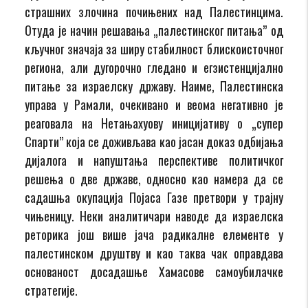
страшних злочина почињених над Палестинцима.
Отуда је начин решавања „палестинског питања” од
кључног значаја за ширу стабилност блискоисточног
региона, али дугорочно гледано и егзистенцијално
питање за израелску државу. Наиме, Палестинска
управа у Рамали, очекивано и веома негативно је
реаговала на Нетањахуову иницијативу о „супер
Спарти” која се доживљава као јасан доказ одбијања
дијалога и напуштања перспективе политичког
решења о две државе, односно као намера да се
садашња окупација Појаса Газе претвори у трајну
чињеницу. Неки аналитичари наводе да израелска
реторика још више јача радикалне елементе у
палестинском друштву и као таква чак оправдава
основаност досадашње Хамасове самоубилачке
стратегије.