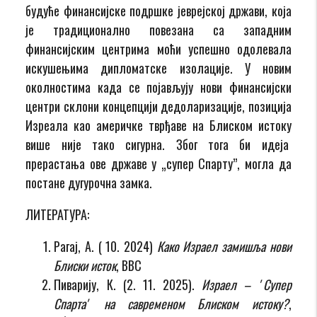
будуће финансијске подршке јеврејској држави, која
је традиционално повезана са западним
финансијским центрима моћи успешно одолевала
искушењима дипломатске изолације. У новим
околностима када се појављују нови финансијски
центри склони концепцији дедоларизације, позиција
Изреала као америчке тврђаве на Блиском истоку
више није тако сигурна. Због тога би идеја
прерастања ове државе у „супер Спарту”, могла да
постане дугурочна замка.
ЛИТЕРАТУРА:
Рагај, А. ( 10. 2024)
Како Израел замишља нови
Блиски исток
, BBC
Пиварију, К. (2. 11. 2025).
Израел – ʼСупер
Спартаʼ на савременом Блиском истоку?
,