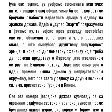
јуна ове године, уз увођење елемената вештачке
интелигенције у овој сфери, чиме би се надоместиле
бројчане слабости израелске армије у односу на
арапске државе. Идеја о „супер Спарти” подразумева
и јачање култа војске кроз разраду постојећег
система обавезног војног рока и улоге резервних
снага, а што омогућава друштвену популарност
армије, и коначно дипломатску офанзиву која треба
да промени представу о Израелу „као изолованом
острву” на Блиском истоку. Овде није само реч о
идеји промене имиџа државе у непријатељском
окружењу, него пре свега у односу са другим великим
силама, првенствено Русијом и Кином.
Све ове намере јеврејске државе суочавају се са
огромним одијумом светске и арапске јавности после
бруталних акција израелске војске у Појасу Газе и