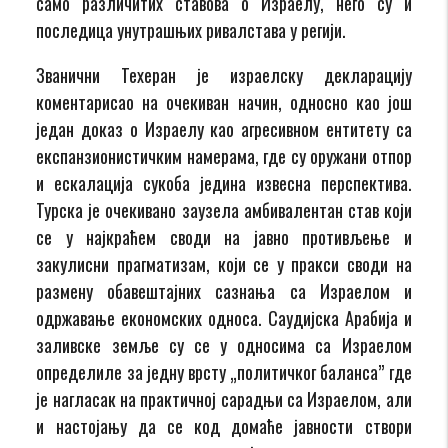
само различитих ставова о Израелу, него су и
последица унутрашњих ривалстава у регији.
Званични Техеран је израелску декларацију
коментарисао на очекиван начин, односно као још
један доказ о Израелу као агресивном ентитету са
експанзионистичким намерама, где су оружани отпор
и ескалација сукоба једина извесна перспектива.
Турска је очекивано заузела амбивалентан став који
се у најкраћем своди на јавно противљење и
закулисни прагматизам, који се у пракси своди на
размену обавештајних сазнања са Израелом и
одржавање економских односа. Саудијска Арабија и
заливске земље су се у односима са Израелом
определиле за једну врсту „политичког баланса” где
је нагласак на практичној сарадњи са Израелом, али
и настојању да се код домаће јавности створи