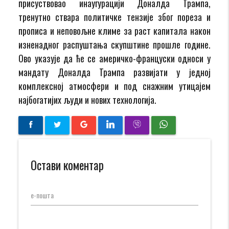
присуствовао инаугурацији Доналда Трампа,
тренутно ствара политичке тензије због пореза и
прописа и неповољне климе за раст капитала након
изненадног распуштања скупштине прошле године.
Ово указује да ће се америчко-француски односи у
мандату Доналда Трампа развијати у једној
комплексној атмосфери и под снажним утицајем
најбогатијих људи и нових технологија.
Остави коментар
е-пошта