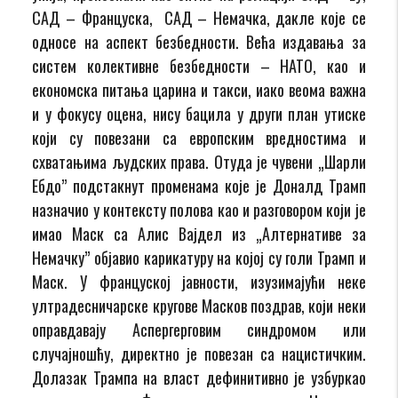
САД – Француска, САД – Немачка, дакле које се
односе на аспект безбедности. Већа издавања за
систем колективне безбедности – НАТО, као и
економска питања царина и такси, иако веома важна
и у фокусу оцена, нису бацила у други план утиске
који су повезани са европским вредностима и
схватањима људских права. Отуда је чувени „Шарли
Ебдо” подстакнут променама које је Доналд Трамп
назначио у контексту полова као и разговором који је
имао Маск са Алис Вајдел из „Алтернативе за
Немачку” објавио карикатуру на којој су голи Трамп и
Маск. У француској јавности, изузимајући неке
ултрадесничарске кругове Масков поздрав, који неки
оправдавају Аспергерговим синдромом или
случајношћу, директно је повезан са нацистичким.
Долазак Трампа на власт дефинитивно је узбуркао