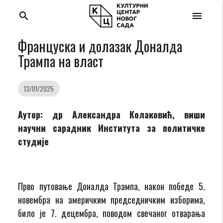
search
menu
Француска и долазак Доналда
Трампа на власт
13/01/2025
Аутор: др Александра Колаковић, виши
научни сарадник Института за политичке
студије
Прво путовање Доналда Трампа, након победе 5.
новембра на америчким председничким изборима,
било је 7. децембра, поводом свечаног отварања