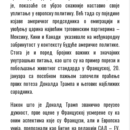
је, показаће се убрзо снажније наставио своје
уплитање у европску политику. Већ тада су поједине
изјаве америчког председника о емиграцији и
увођењу царина највећим трговинским партнерима –
Мексику, Кини и Канади указивале на међународну
забринутост у контексту будуће америчке политике.
Стога је и поред бројних важних и значајних
унутрашњих питања, као што су на пример порези и
побољшање животног стандарда у Француској, 20.
јануара са посебном пажњом започели праћење
првих потеза Доналда Трампа и његових најближих
сарадника.
Након што је Доналд Трамп званично преузео
дужност, прве оцене у Француској усмерене су ка
оним аспектима које су Французи, али и Европска
унија, препознали као битне на релацији САД – ЕУ,