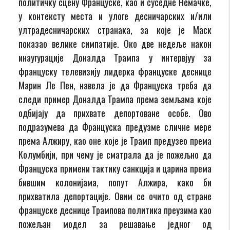
политичку сцену Француске, као и суседне Немачке,
у контексту места и улоге десничарских и/или
ултрадесничарских странака, за које је Маск
показао велике симпатије. Око две недеље након
инаугурације Доналда Трампа у интервјуу за
француску телевизију лидерка француске деснице
Марин Ле Пен, навела је да Француска треба да
следи пример Доналда Трампа према земљама које
одбијају да прихвате депортоване особе. Ово
подразумева да Француска предузме сличне мере
према Алжиру, као оне које је Трамп предузео према
Колумбији, при чему је сматрала да је пожељно да
Француска примени тактику санкција и царина према
бившим колонијама, попут Алжира, како би
прихватила депортације. Овим се очито од стране
француске деснице Трампова политика преузима као
пожељан модел за решавање једног од