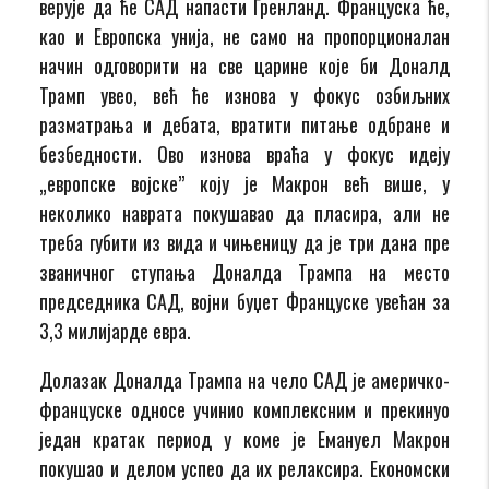
верује да ће САД напасти Гренланд. Француска ће,
као и Европска унија, не само на пропорционалан
начин одговорити на све царине које би Доналд
Трамп увео, већ ће изнова у фокус озбиљних
разматрања и дебата, вратити питање одбране и
безбедности. Ово изнова враћа у фокус идеју
„европске војске” коју је Макрон већ више, у
неколико наврата покушавао да пласира, али не
треба губити из вида и чињеницу да је три дана пре
званичног ступања Доналда Трампа на место
председника САД, војни буџет Француске увећан за
3,3 милијарде евра.
Долазак Доналда Трампа на чело САД је америчко-
француске односе учинио комплексним и прекинуо
један кратак период у коме је Емануел Макрон
покушао и делом успео да их релаксира. Економски