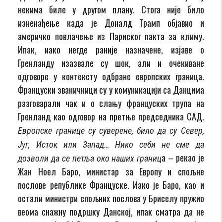
некима биле у другом плану. Стога није било
изненађење када је Доналд Трамп објавио и
америчко повлачење из Париског пакта за климу.
Ипак, иако негде раније назначене, изјаве о
Гренланду изазвале су шок, али и очекиване
одговоре у контексту одбране европских граница.
Француски званичници су у комуникацији са Данцима
разговарали чак и о слању француских трупа на
Гренланд као одговор на претње председника САД.
Европске границе су суверене, било да су Север,
Југ, Исток или Запад… Нико себи не сме да
а – рекао је
дозволи да се петља око наших границ
Жан Ноел Баро, министар за Европу и спољне
послове републике Француске. Иако је Баро, као и
остали министри спољних послова у Бриселу пружио
веома снажну подршку Данској, ипак сматра да не