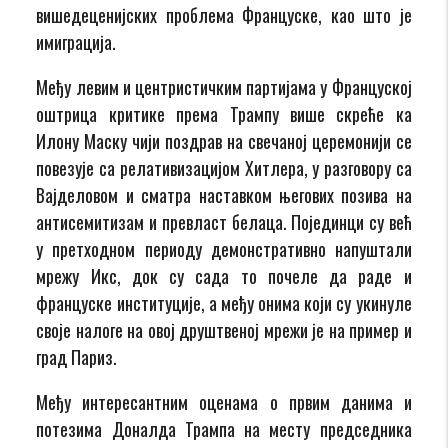
вишедеценијских проблема Француске, као што је
имиграција.
Међу левим и центристичким партијама у Француској
оштрица критике према Трампу више скреће ка
Илону Маску чији поздрав на свечаној церемонији се
повезује са релативизацијом Хитлера, у разговору са
Вајделовом и сматра наставком његових позива на
антисемитизам и превласт белаца. Појединци су већ
у претходном периоду демонстративно напуштали
мрежу Икс, док су сада то почеле да раде и
француске институције, а међу онима који су укинуле
своје налоге на овој друштвеној мрежи је на пример и
град Париз.
Међу интересантним оценама о првим данима и
потезима Доналда Трампа на месту председника