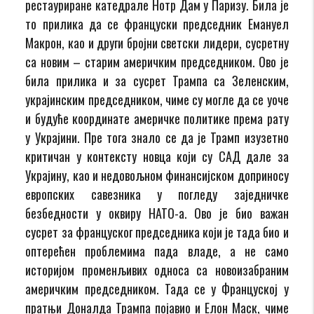
рестауриране катедрале Нотр Дам у Паризу. Била је
то прилика да се француски председник Емануел
Макрон, као и други бројни светски лидери, сусретну
са новим – старим америчким председником. Ово је
била прилика и за сусрет Трампа са Зеленским,
украјинским председником, чиме су могле да се уоче
и будуће координате америчке политике према рату
у Украјини. Пре тога знало се да је Трамп изузетно
критичан у контексту новца који су САД дале за
Украјину, као и недовољном финансијском доприносу
европских савезника у погледу заједничке
безбедности у оквиру НАТО-а. Ово је био важан
сусрет за француског председника који је тада био и
оптерећен проблемима пада владе, а не само
историјом променљивих односа са новоизабраним
америчким председником. Тада се у Француској у
пратњи Доналда Трампа појавио и Елон Маск, чиме