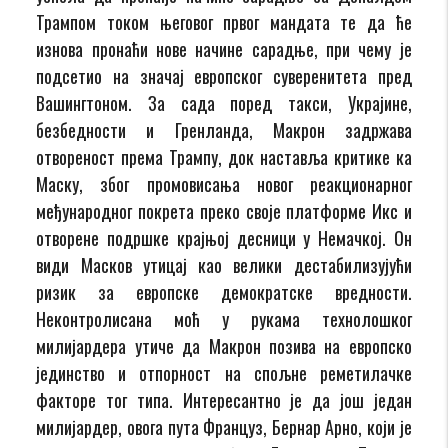
Трампом током његовог првог мандата те да ће
изнова пронаћи нове начине сарадње, при чему је
подсетио на значај европског суверенитета пред
Вашингтоном. За сада поред такси, Украјине,
безбедности и Гренланда, Макрон задржава
отвореност према Трампу, док наставља критике ка
Маску, због промовисања новог реакционарног
међународног покрета преко своје платформе Икс и
отворене подршке крајњој десници у Немачкој. Он
види Масков утицај као велики дестабилизујући
ризик за европске демократске вредности.
Неконтролисана моћ у рукама технолошког
милијардера утиче да Макрон позива на европско
јединство и отпорност на спољне реметилачке
факторе тог типа. Интересантно је да још један
милијардер, овога пута Француз, Бернар Арно, који је