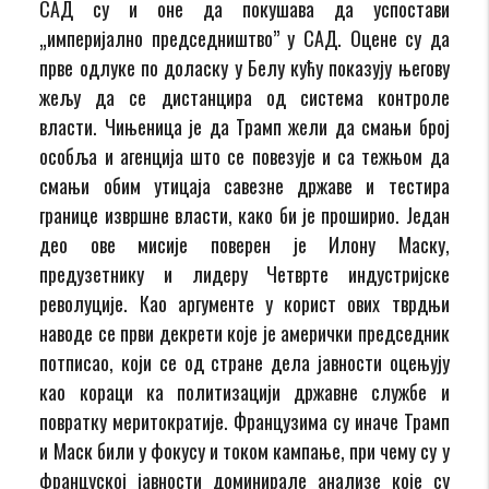
САД су и оне да покушава да успостави
„империјално председништво” у САД. Оцене су да
прве одлуке по доласку у Белу кућу показују његову
жељу да се дистанцира од система контроле
власти. Чињеница је да Трамп жели да смањи број
особља и агенција што се повезује и са тежњом да
смањи обим утицаја савезне државе и тестира
границе извршне власти, како би је проширио. Један
део ове мисије поверен је Илону Маску,
предузетнику и лидеру Четврте индустријске
револуције. Као аргументе у корист ових тврдњи
наводе се први декрети које је амерички председник
потписао, који се од стране дела јавности оцењују
као кораци ка политизацији државне службе и
повратку меритократије. Французима су иначе Трамп
и Маск били у фокусу и током кампање, при чему су у
француској јавности доминирале анализе које су