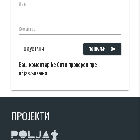
Име
Коментар
ОДУСТАНИ
ПОШАЉИ
send
Ваш коментар ће бити проверен пре
објављивања
ПРОЈЕКТИ