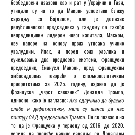
безбедносни изазови као и рат у Украјини и Гази,
утицали су на то да Макрон успостави ближу
сарадњу са Бајденом, али је долазак
републиканског председника у тандему са такође
непредвидивим лидером новог капитала, Маском,
ове напоре на основу првих утисака учинио
узалудним. Ипак, и поред свих разлика и
сучељавања два вредносна система, француски
председник, Емануел Макрон, пред француским
амбасадорима говорећи о спољнополитичким
приоритетима за 2025. годину, изјавио да је
Француска „чврст савезник” Доналда Трампа,
односно, како је нагласио:
Ако одлучимо да будемо
слаби и дефетистички, мале су шансе да нас
. Он се позвао и на
поштују САД председника Трампа
то да је Француска у периоду од 2016. до 2020.
успела да пронађе начине сарадње са Доналдом