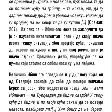
се преселим у Турско, а човек сам, пуж несам, та да
си понесем кућу на грбину, – та искам, ете, да гу
даднем некому добром и убавом човеку… Искам да
(Сремац:
гу продам, па ми кеиф ти да гу купиш […]
287)
Из ових речи Ибиш-аге може се закључити да
.
је он изузетно интелигентан човек и да своју, иначе
веома тешку ситуацију због продаје куће, покушава
да окрене на хумор и шалу на свој рачун, што је
иначе одлика Сремчевих дела, упоређујући се са
пужем који стално са собом носи ку­ћу на леђима.
Величина Ибиш-аге ог­ле­да се и у дијалогу када он
од Ставрије сазнаје да хоће да помери венчање
ћерке за јесен, због недостатка новца:
Јок – вели
Ибиш-ага – на Ђурђевдан да бидне свадба! У твоју
кућу да бидне, и из твоје куће сакам да се поведе
невеста, разбираш ли?[…] Хич бригу да не береш.