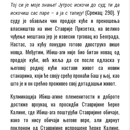
Тој си је моје знање! Јутрос искочи до суд; ти да
(Сремац: 290). У
искочиш сас паре – а ја с тапију!
суду је обављен чин продаје куће и преношења
власништва на име Ставрије Призетка, на велико
чуђење мештана јер је извесни трговац из Београда,
На­стас, за кућу понудио готово двоструко више
новца. Међутим, Ибиш-аги није био битан новац од
продаје куће, већ жеља да се после одласка у
његовој родној кући настави живот са новим
станарима, који ће своју срећу пронаћи баш у њој, као
што је и он срећно проживео свој дотадашњи живот.
Кулминација Ибиш-агине племенитости и доброте
достиже врхунац на просидби Ставријине ћерке
Калине, где Ибиш-ага по­шту­јући Ставријине обичаје,
иако то нису обичаји његове вере, али дирнут
поклоном од Ставријине испрошене ћерке Калине,