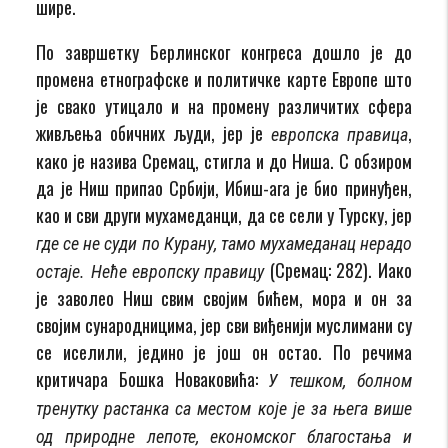
шире.
По завршетку Берлинског конгреса дошло је до
промена етнографске и политичке карте Европе што
је свако утицало и на промену различитих сфера
живљења обичних људи, јер је
,
европска правица
како је назива Сремац, стигла и до Ниша. С обзиром
да је Ниш припао Србији, Ибиш-ага је био принуђен,
као и сви други мухамеданци, да се сели у Турску, јер
где се не суди по Курану, тамо мухамеданац нерадо
(Сремац: 282). Иако
остаје. Неће европску правицу
је заволео Ниш свим својим бићем, мора и он за
својим сународницима, јер сви виђенији муслимани су
се иселили, једино је још он остао. По речима
критичара Бошка Новаковића:
У тешком, болном
тренутку растанка са местом које је за њега више
од при­род­не лепоте, економског благостања и