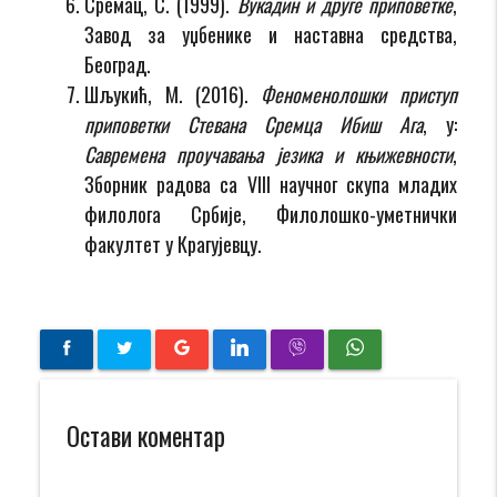
Сремац, С. (1999).
Вукадин и друге приповетке
,
Завод за уџбенике и наставна средства,
Београд.
Шљукић, М. (2016).
Феноменолошки приступ
приповетки Стевана Сремца Ибиш Ага
, у:
Савремена проучавања језика и књижевности
,
Зборник радова са VIII научног скупа мла­дих
филолога Србије, Филолошко-уметнички
факултет у Крагујевцу.
Остави коментар