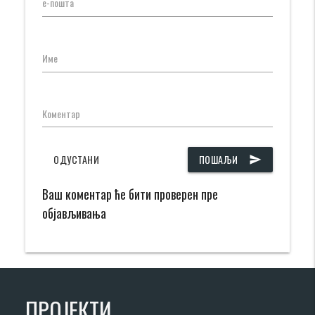
е-пошта
Име
Коментар
ОДУСТАНИ
ПОШАЉИ
send
Ваш коментар ће бити проверен пре
објављивања
ПРОЈЕКТИ