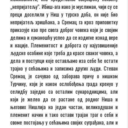
„непријатељу”. Ибиш-ага иако је муслиман, чији су се
преци доселили у Ниш у турско доба, он није био
непријатељ хришћана, а Сремац га кроз приповетку
приказује као пре свега доброг човека који је својим
делима и хуманошћу успео да се издигне изнад вере
и нације. Племенитост и доброта су најузвишеније
људске особине које треба да красе сваког човека, а
дела и поступци које остављамо иза себе ће остати
трајно у сећањима и записима других људи. Стеван
Сремац је сачувао од заборава причу о нишком
Турчину, који је након ослобођења града кренуо у
селидбу заједно са осталим сународницима, али
који је желео да се растане од родног Ниша и
његових Нишлија на један частан, великодушан и
племенит начин и тако остави трајан траг о себи и
своме постојању у сећањима својих суграђана, али и