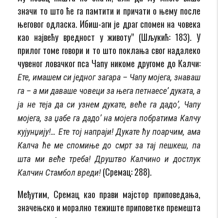
значи то што ће га памтити и причати о њему после
његовог одласка. Ибиш-аги је драг спомен на човека
као највећу вредност у животу” (Шљукић: 183). У
прилог томе говори и то што поклања свог надалеко
чувеног ловачког пса Чапу никоме другоме до Калчи:
Ете, имашем си једног загара – Чапу мојега, знаваш
га – а ми даваше човеци за њега пет­нае­се’ дуката, а
ја не теја да си узнем дукате, веће га дадо’, Чапу
мојега, за џабе га дадо’ на мо­јега побратима Калчу
кујунџију!… Ете тој напраји! Дукате ћу поарчим, ама
Калча ће ме спо­ми­ње до смрт за тај пешкеш, па
шта ми веће треба! Друштво Калчино и достлук
(Сремац: 288).
Калчин Стамбол вреди!
Међутим, Сремац као прави мајстор приповедања,
значењско и морално те­жи­ште приповетке премешта