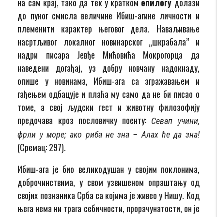
на сам крај, тако да тек у кратком
епилогу
долази
до пу­ног смисла величине Ибиш-агине личности и
племенити карактер његовог дела. Наваљивање
насртљивог локалног новинарског „шкрабала” и
надри писара Јевђе Ми­ћовића Мокрогорца да
наведени догађај, уз добру новчану надокнаду,
опише у новинама, Ибиш-ага са згражавањем и
гађењем одбацује и плаћа му само да не би писао о
томе, а свој људски гест и животну филозофију
предочава кроз пословичку поенту:
Севап учини,
фрли у море; ако риба не зна – Алах ће да зна!
(Сремац: 297).
Ибиш-ага је био великодушан у својим поклонима,
до­бро­чин­стви­ма, у свом узвишеном опраштању од
својих познаника Срба са којима је живео у Нишу. Код
њега нема ни трага себичности, прорачунатости, он је