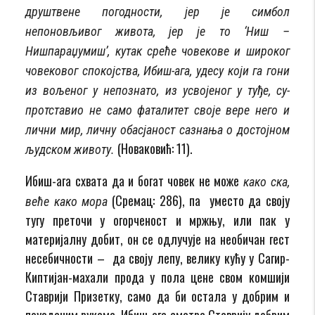
друштвене погодности, јер је симбол
непоновљивог жи­вота, јер је то ‘Ниш –
Нишпараџумиш’, кутак среће човекове и широког
човековог спо­којства, Ибиш-ага, удесу који га гони
из вољеног у непознато, из усвојеног у туђе, су­
протставио не само фаталитет своје вере него и
лични мир, личну обасјаност са­зна­ња о достојном
(Новаковић: 11).
људском животу.
Ибиш-ага схвата да и богат човек не може
како ска,
(Сремац: 286), па уместо да своју
веће како мора
тугу преточи у огорченост и мржњу, или пак у
материјалну добит, он се одлучује на необичан гест
несебичности – да своју лепу, велику кућу у Сагир-
Киптијан-махали прода у пола цене свом комшији
Ставрији Призетку, само да би остала у добрим и
поузданим рукама. Ибиш-ага сматра Ставрију добрим