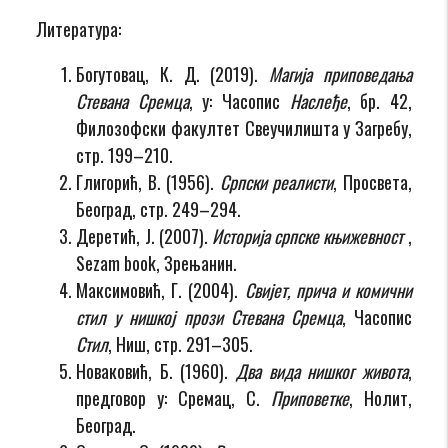
Литература:
Богутовац, К. Д. (2019).
Магија приповедања
Стевана Сремца
, у: Часопис
Наслеђе
, бр. 42,
Филозофски факултет Свеучилишта у Загребу,
стр. 199–210.
Глигорић, В. (1956).
Српски реалисти
, Просвета,
Београд, стр. 249–294.
Деретић, Ј. (2007).
Историја српске књижевност
,
Sezam book, Зрењанин.
Максимовић, Г. (2004).
Свијет, прича и комични
стил у нишкој прози Стевана Сремца
, Часопис
Стил
, Ниш, стр. 291–305.
Новаковић, Б. (1960).
Два вида нишког живота
,
предговор у: Сремац, С.
Приповетке
, Нолит,
Београд.