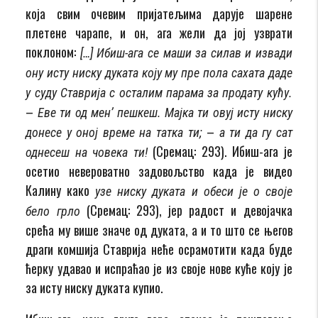
која свим очевим пријатељима дарује шарене
плетене чарапе, и он, ага жели да јој узврати
поклоном:
[…] Ибиш-ага се маши за силав и извади
ону исту ниску дуката коју му пре пола сахата даде
у суду Ставрија с осталим парама за продату кућу.
–
Еве ти од мен’ пешкеш. Мајка ти овуј исту ниску
–
донесе у оној време на татка ти;
а ти да гу сат
(Сремац: 293). Ибиш-ага је
однесеш на човека ти!
осетио невероватно задовољство када је видео
Калину како
узе ниску дуката и обеси је о своје
(Сремац: 293), јер радост и девојачка
бело грло
срећа му више значе од дуката, а и то што се његов
драги комшија Ставрија неће осрамотити када буде
ћерку удавао и испраћао је из своје нове куће коју је
за исту ниску дуката купио.