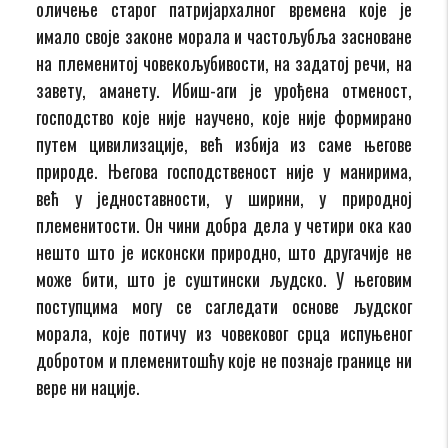
оличење старог па­три­јархалног времена које је
имало своје законе морала и частољубља засноване
на пле­ме­ни­тој човекољубивости, на задатој речи, на
завету, аманету. Ибиш-аги је урођена отменост,
господство које није научено, које није формирано
путем цивилизације, већ избија из саме његове
природе. Његова господственост није у ма­нирима,
већ у једноставности, у ширини, у природној
племенитости. Он чини добра дела у четири ока као
нешто што је исконски природно, што другачије не
може бити, што је суштински људско. У његовим
поступцима могу се сагледати основе људског
морала, које потичу из човековог срца испуњеног
добротом и племенитошћу које не познаје границе ни
вере ни нације.