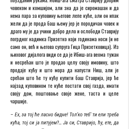
човеком и комшијом, али зна да је сиромашан и да
нема пара за куповину његове лепе куће, али он ипак
же­ли да је прода баш њему јер је породичан човек и
драго му је да учини добро дело и осло­боди Ставрију
погрдног надимка Призетко који годинама носи (и не
само он, већ и ње­гова супруга Гица Призетковица). Из
њиховог дијалога види се да је Ибиш-ага вео­ма тужан
и несрећан што је продао целу своју имовину, што
про­даје кућу и што мо­ра да напусти Ниш, али је
срећан што ће ту кућу купити баш Ставрија, јер ће
нај­зад куповином те куће постати свој газда, имати
своју дом, по­што­вање своје жене, та­ста и целе
чаршије.
– Ех, за тој ће ласно бидне! Тол’ко теб’ ти ели треба
кућа, тој си ја питујем?… Ја си, Ставријо, ћу, ете, да