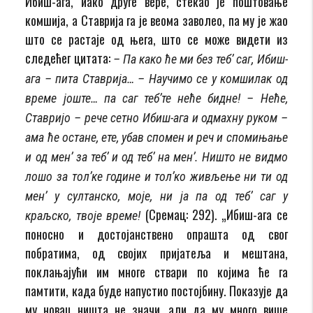
Ибиш-ага, иако друге вере, стекао је поштовање
комшија, а Ста­ври­ја га је веома заволео, па му је жао
што се растаје од њега, што се може видети из
следећег ци­тата:
– Па како ће ми без теб’ саг, Ибиш-
ага – пита Ставрија… – Научимо се у комшилак од
време јоште… па саг теб’те неће бидне!
– Неће,
Ставријо – рече сетно Ибиш-ага и одмахну руком –
ама ће остане, ете, убав спомен и реч и спомињање
и од мен’ за теб’ и од теб’ на мен’. Ништо не видмо
лошо за тол’ке године и тол’ко живљење ни ти од
мен’ у султанско, моје, ни ја па од теб’ саг у
(Сремац: 292). „Ибиш-ага се
краљско, твоје време!
поносно и достојанствено опрашта од свог
побратима, од својих пријатеља и мештана,
поклањајући им многе ствари по којима ће га
памтити, када буде напустио постојбину. Показује да
му новац ништа не значи, али да му много ви­ше