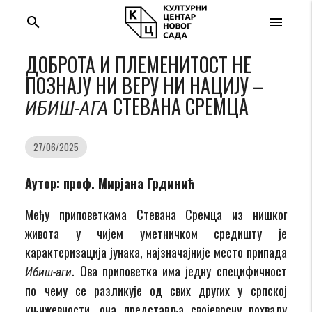
search
menu
ДОБРОТА И ПЛЕМЕНИТОСТ НЕ
ПОЗНАЈУ НИ ВЕРУ НИ НАЦИЈУ –
СТЕВАНА СРЕМЦА
ИБИШ-АГА
27/06/2025
Аутор: проф. Мирјана Грдинић
Међу приповеткама Стевана Сремца из нишког
живота у чијем уметничком средишту је
карактеризација јунака, најзначајније место припада
. Ова приповетка има једну специфичност
Ибиш-аги
по чему се разликује од свих других у српској
књижевности, она представља својеврсну похвалу