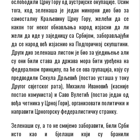
ослободили Црну Гору од аустријске окупације. Осим
тога, код зеленаша је један минорни дио био за
самосталну Краљевину Црну Гору, желећи да се
након тог неког обнављања народ изјасни да ли
жели да иде у заједницу са Србијом, заборављајући
да се народ већ изјаснио на Подгоричкој скупштини.
Други дио зеленаша листом је био за уједињење али
су они били става да држава мора бити уређена на
федералном принципу, па ће се ова групација, коју су
предводили Секула Дрљевић (постао усташа у току
Другог свјетског рата), Михаило Ивановић (касније
постао комуниста) и Саво Вулетић (постао један од
вођа четника у Црној Гори), организовати политички и
направити Црногорску федералистичку странку.
Зеленаши су, а то не смијемо заборавити, били Срби
исто као и бјелаши који су бранили