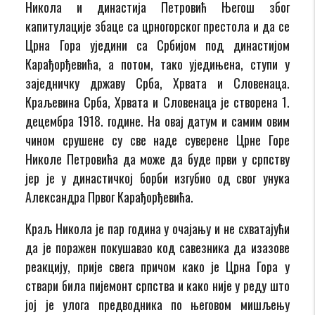
Никола и династија Петровић Његош због
капитулације збаце са црногорског престола и да се
Црна Гора уједини са Србијом под династијом
Карађорђевића, а потом, тако уједињена, ступи у
заједничку државу Срба, Хрвата и Словенаца.
Краљевина Срба, Хрвата и Словенаца је створена 1.
децембра 1918. године. На овај датум и самим овим
чином срушене су све наде суверене Црне Горе
Николе Петровића да може да буде први у српству
јер је у династичкој борби изгубио од свог унука
Александра Првог Карађорђевића.
Краљ Никола је пар година у очајању и не схватајући
да је поражен покушавао код савезника да изазове
реакцију, прије свега причом како је Црна Гора у
ствари била пијемонт српства и како није у реду што
јој је улога предводника по његовом мишљењу