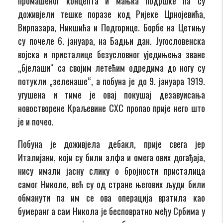
промашеног концепта и мањка подршке па су
доживјели тешке поразе код Ријеке Црнојевића,
Вирпазара, Никшића и Подгорице. Борбе на Цетињу
су почеле 6. јануара, на Бадњи дан. Југословенска
војска и присталице безусловног уједињења зване
„бјелаши“ са својим летећим одредима до ногу су
потукли „зеленаше“, а побуна је до 9. јануара 1919.
угушена и тиме је овај покушај дезавуисања
новостворене Краљевине СХС пропао прије него што
је и почео.
Побуна је доживјела дебакл, прије свега јер
Италијани, који су били алфа и омега ових догађаја,
нису имали јасну слику о бројности присталица
самог Николе, већ су од стране његових људи били
обманути па им се ова операција вратила као
бумеранг а сам Никола је бесповратно међу Србима у