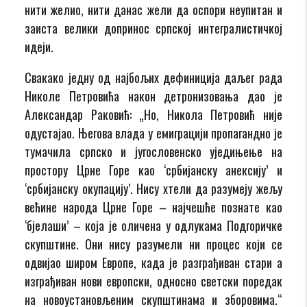
нити желио, нити данас жели да оспори неупитан и
заиста велики допринос српској интегралистичкој
идеји.
Свакако једну од најбољих дефиниција даљег рада
Николе Петровића након детронизовања дао је
Александар Раковић: „Но, Никола Петровић није
одустајао. Његова влада у емиграцији пропагандно је
тумачила српско и југословенско уједињење на
простору Црне Горе као ‘србијанску анексију’ и
‘србијанску окупацију’. Нису хтели да разумеју жељу
већине народа Црне Горе – најчешће познате као
‘бјелаши’ – која је оличена у одлукама Подгоричке
скупштине. Они нису разумели ни процес који се
одвијао широм Европе, када је разграђиван стари а
изграђиван нови европски, односно светски поредак
на новоустановљеним скупштинама и зборовима.“