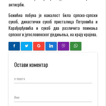
антисрби.
Божићна побуна је нажалост била српско-српски
сукоб, династички сукоб присталица Петровића и
Карађорђевића и сукоб два различита поимања
српског и југословенског уједињења, на крају крајева.
Остави коментар
е-пошта
Име