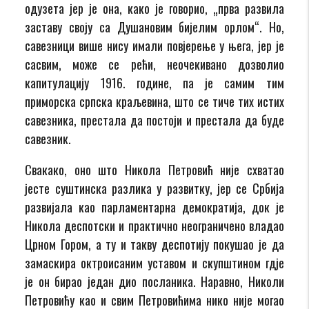
одузета јер је она, како је говорио, „прва развила
заставу своју са Душановим бијелим орлом“. Но,
савезници више нису имали повјерење у њега, јер је
сасвим, може се рећи, неочекивано дозволио
капитулацију 1916. године, па је самим тим
приморска српска краљевина, што се тиче тих истих
савезника, престала да постоји и престала да буде
савезник.
Свакако, оно што Никола Петровић није схватао
јесте суштинска разлика у развитку, јер се Србија
развијала као парламентарна демократија, док је
Никола деспотски и практично неограничено владао
Црном Гором, а ту и такву деспотију покушао је да
замаскира октроисаним уставом и скупштином гдје
је он бирао један дио посланика. Наравно, Николи
Петровићу као и свим Петровићима нико није могао