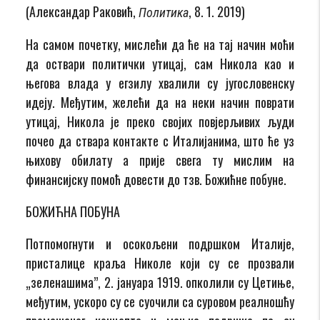
(Александар Раковић,
, 8. 1. 2019)
Политика
На самом почетку, мислећи да ће на тај начин моћи
да оствари политички утицај, сам Никола као и
његова влада у егзилу хвалили су југословенску
идеју. Међутим, желећи да на неки начин поврати
утицај, Никола је преко својих повјерљивих људи
почео да ствара контакте с Италијанима, што ће уз
њихову обилату а прије свега ту мислим на
финансијску помоћ довести до тзв. Божићне побуне.
БОЖИЋНА ПОБУНА
Потпомогнути и осокољени подршком Италије,
присталице краља Николе који су се прозвали
„зеленашима”, 2. јануара 1919. опколили су Цетиње,
међутим, ускоро су се суочили са суровом реалношћу