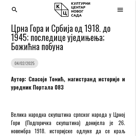
search
menu
Црна Гора и Србија од 1918. до
1945; последице уједињења;
Божићна побуна
04/02/2025
Аутор: Спасоје Томић, магистранд историје и
уредник Портала 083
Велика народна скупштина српског народа у Црној
Гори (Подгоричка скупштина) донијела је 26.
новембра 1918. историјске одлуке да се краљ