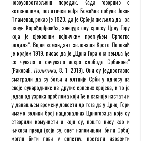
новоуспостављени поредак. Када говоримо о
зеленашима, политички вођа Божићне побуне Јован
Пламенац рекао је 1920. да је Србија жељела да „за
рачун Карађорђевића, завојује ону српску Црну Гору
која је вјековним војничким прегнућем Српство
родила”. Војни командант зеленаша Крсто Поповић
је крајем 1919. писао да је „Црна Гора она земља ђе
се чувала и сачувала искра слободе Србинове”
(Раковић,
, 8. 1. 2019). Они су једноставно
Политика
сматрали да су бољи и елтнији Срби у односу на
своје сународнике из других српских крајева, и то је
један од узрока проблема који ће и касније настати и
у данашњем времену довести до тога да у Црној Гори
имамо велики број националних Црногораца које су
створили комунисти а који су, пошто нису као и
њихови преци (који су, опет напомињем, били Срби)
могли бити први у српству, постали изразити