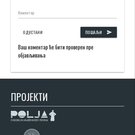
Коментар
ОДУСТАНИ
ПОШАЉИ
send
Ваш коментар ће бити проверен пре
објављивања
ПРОЈЕКТИ