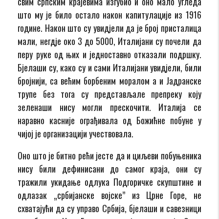
свим српским крајевима изгубио и оно мало угледа
што му је било остало након капитулације из 1916
године. Након што су увидјели да је број присталица
мали, негдје око 3 до 5000, Италијани су почели да
перу руке од њих и једноставно отказали подршку.
Бјелаши су, како су и сами Италијани увидјели, били
бројнији, са већим борбеним моралом а и Јадранске
трупе без тога су представљале препреку коју
зеленаши нису могли прескочити. Италија се
наравно касније ограђивала од Божићне побуне у
чијој је организацији учествовала.
Оно што је битно рећи јесте да и циљеви побуњеника
нису били дефинисани до самог краја, они су
тражили укидање одлука Подгоричке скупштине и
одлазак „србијанске војске” из Црне Горе, не
схватајући да су управо Србија, бјелаши и савезници