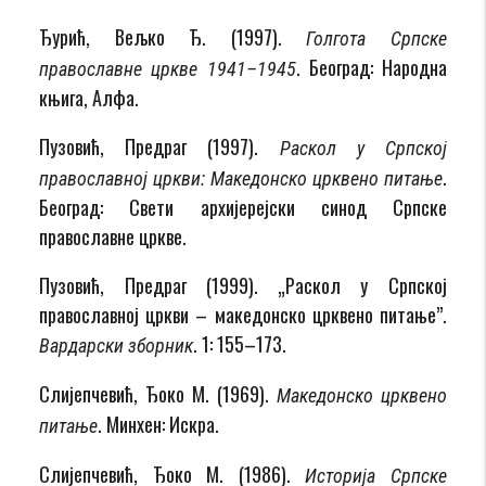
Ђурић, Вељко Ђ. (1997).
Голгота Српске
. Београд: Народна
православне цркве 1941–1945
књига, Алфа.
Пузовић, Предраг (1997).
Раскол у Српској
.
православној цркви: Македонско црквено питање
Београд: Свети архијерејски синод Српске
православне цркве.
Пузовић, Предраг (1999). „Раскол у Српској
православној цркви – македонско црквено питање”.
. 1: 155–173.
Вардарски зборник
Слијепчевић, Ђоко М. (1969).
Македонско црквено
. Минхен: Искра.
питање
Слијепчевић, Ђоко М. (1986).
Историја Српске