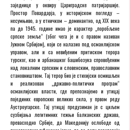
заједнице у оквиру Цариградске патријаршије.
Простор Повардарја, у историјском погледу –
несумњиво, а у етничком – доминантно, од XIX века
па до 1945. године имао је карактер „поробљене
српске земље“ (због чега је и с правом називан
Јужном Србијом), који се налазио под османлијском
управом, али и са невиђеним притиском терора
турског, као и арбанашког башибозука спровођеним
над локалним српским и словенским, православним
становништвом. Тај терор био је стихијски осмишљен
и реализован „државно-политички програм“
османлијских власти, где препознајемо и утицај
појединих европских великих сила, у првом реду
Аустроугарске. Тај утицај предузиман је с циљем
сузбијања легитимних тежњи балканских држава,
превасходно Србије, да Македонију ослободе од