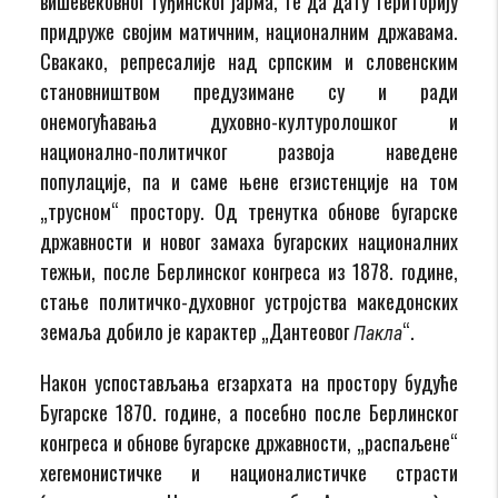
вишевековног туђинског јарма, те да дату територију
придруже својим матичним, националним државама.
Свакако, репресалије над српским и словенским
становништвом предузимане су и ради
онемогућавања духовно-културолошког и
национално-политичког развоја наведене
популације, па и саме њене егзистенције на том
„трусном“ простору. Од тренутка обнове бугарске
државности и новог замаха бугарских националних
тежњи, после Берлинског конгреса из 1878. године,
стање политичко-духовног устројства македонских
земаља добило је карактер „Дантеовог
“.
Пакла
Након успостављања егзархата на простору будуће
Бугарске 1870. године, а посебно после Берлинског
конгреса и обнове бугарске државности, „распаљене“
хегемонистичке и националистичке страсти