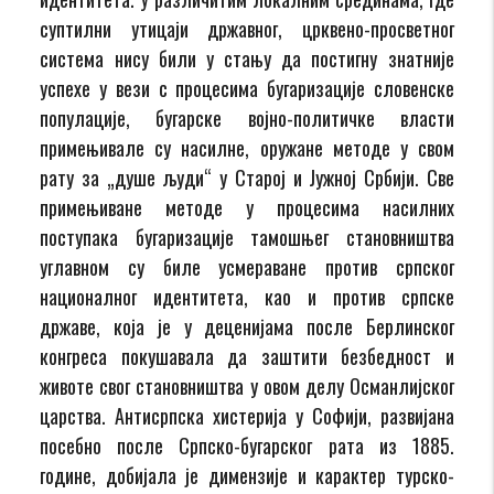
суптилни утицаји државног, црквено-просветног
система нису били у стању да постигну знатније
успехе у вези с процесима бугаризације словенске
популације, бугарске војно-политичке власти
примењивале су насилне, оружане методе у свом
рату за „душе људи“ у Старој и Јужној Србији. Све
примењиване методе у процесима насилних
поступака бугаризације тамошњег становништва
углавном су биле усмераване против српског
националног идентитета, као и против српске
државе, која је у деценијама после Берлинског
конгреса покушавала да заштити безбедност и
животе свог становништва у овом делу Османлијског
царства. Антисрпска хистерија у Софији, развијана
посебно после Српско-бугарског рата из 1885.
године, добијала је димензије и карактер турско-