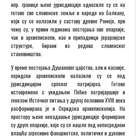
нпр. границе њене јурисдикције односиле су се на
готово све словенске земље и народе на Балкану,
који су се налазили у саставу древне Ромеје, при
чему су, у првим годинама постојања ове епархије,
чак и архиепископи, као и припадници јерархијске
структуре, бирани из редова словенског
становништва.
У време постојања Душановог царства, али и касније,
охридски архиепископи налазили су се под
јурисдикцијом српског патријарха. Готово
истовремено с укидањем Пећке патријаршије и
генезом Источног питања у другој половини XVIII века
расформирана је и Охридска архиепископија. На
простору њене некадашње јурисдикције формиране
су друге епархије, које су се нашле под непосредном
влашћу агресивне фанариотске, политичке и духовне