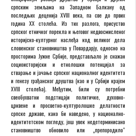
српским земљама на Западном Балкану од
последњих деценија XVIII века, па све до првих
година XX столећа. Из тих разлога, присуство
српског етничког порекла и његовог недвосмисленог
историјско-културног наслеђа код великог дела
словенског становништва у Повардарју, односно на
просторима Јужне Србије, представљало је снажан
социоисторијски и етнолошки потенцијал за
стварање и јачање српског националног идентитета
и генезу грађанског друштва (као и у Србији крајем
XVIII столећа). Међутим, били су потребни
свеобухватни подстицаји политичке, духовно-
црквене и просветно-културолошке делатности
српске државе, како би наведено, у национално-
идентитетском погледу, још увек недетерминисано
становништво обновило или „препородило“