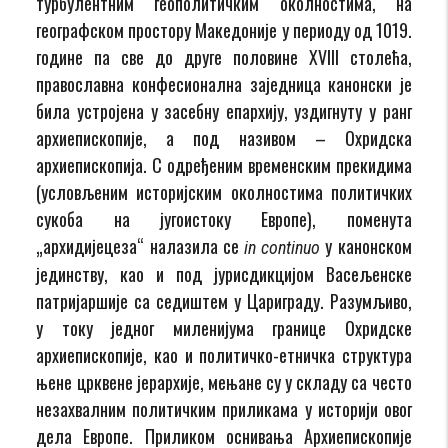
турбулентним геополитичким околностима, на
географском простору Македоније у периоду од 1019.
године па све до друге половине XVIII столећа,
православна конфесионална заједница канонски је
била устројена у засебну епархију, уздигнуту у ранг
архиепископије, а под називом – Охридска
архиепископија. С одређеним временским прекидима
(условљеним историјским околностима политичких
сукоба на југоистоку Европе), поменута
„архидијецеза“ налазила се
у канонском
in continuo
јединству, као и под јурисдикцијом Васељенске
патријаршије са седиштем у Цариграду. Разумљиво,
у току једног миленијума границе Охридске
архиепископије, као и политичко-етничка структура
њене црквене јерархије, мењане су у складу са често
незахвалним политичким приликама у историји овог
дела Европе. Приликом оснивања Архиепископије