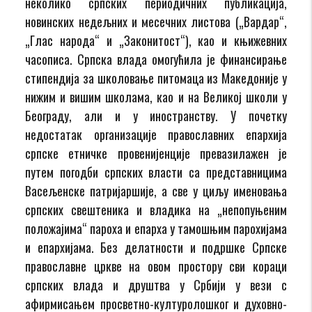
неколико српских периодичних публикација,
новинских недељних и месечних листова („Вардар“,
„Глас народа“ и „Законитост“), као и књижевних
часописа. Српска влада омогућила је финансирање
стипендија за школовање питомаца из Македоније у
нижим и вишим школама, као и на Великој школи у
Београду, али и у иностранству. У почетку
недостатак организације православних епархија
српске етничке провенијенције превазилажен је
путем погодби српских власти са представницима
Васељенске патријаршије, а све у циљу именовања
српских свештеника и владика на „непопуњеним
положајима“ пароха и епарха у тамошњим парохијама
и епархијама. Без делатности и подршке Српске
православне цркве на овом простору сви кораци
српских влада и друштва у Србији у вези с
афирмисањем просветно-културолошког и духовно-