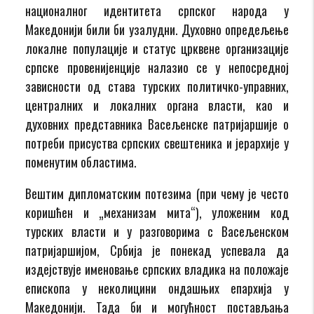
националног идентитета српског народа у
Македонији били би узалудни. Духовно опредељење
локалне популације и статус црквене организације
српске провенијенције налазио се у непосредној
зависности од става турских политичко-управних,
централних и локалних органа власти, као и
духовних представника Васељенске патријаршије о
потреби присуства српских свештеника и јерархије у
поменутим областима.
Вештим дипломатским потезима (при чему је често
коришћен и „механизам мита“), уложеним код
турских власти и у разговорима с Васељенском
патријаршијом, Србија је понекад успевала да
издејствује именовање српских владика на положаје
епископа у неколицини ондашњих епархија у
Македонији. Тада би и могућност постављања