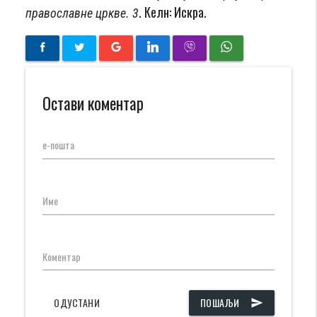
. Келн: Искра.
православне цркве. 3
Остави коментар
е-пошта
Име
Коментар
ОДУСТАНИ
ПОШАЉИ
send