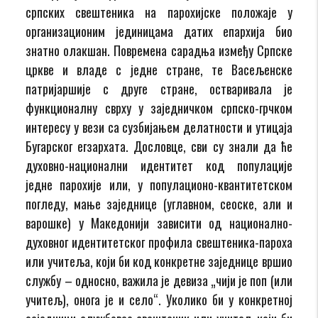
српских свештеника на парохијске положаје у
организационим јединицама датих епархија био
знатно олакшан. Повремена сарадња између Српске
цркве и владе с једне стране, те Васељенске
патријаршије с друге стране, остваривала је
функционалну сврху у заједничком српско-грчком
интересу у вези са сузбијањем делатности и утицаја
Бугарског егзархата. Дословце, сви су знали да ће
духовно-национални идентитет код популације
једне парохије или, у популационо-квантитетском
погледу, мање заједнице (углавном, сеоске, али и
варошке) у Македонији зависити од национално-
духовног идентитетског профила свештеника-пароха
или учитеља, који би код конкретне заједнице вршио
службу – односно, важила је девиза „чији је поп (или
учитељ), онога је и село“. Уколико би у конкретној