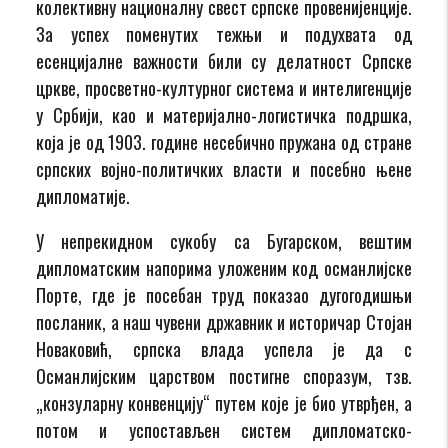
колективну националну свест српске провенијенције.
За успех поменутих тежњи и подухвата од
есенцијалне важности били су делатност Српске
цркве, просветно-културног система и интелигенције
у Србији, као и материјално-логистичка подршка,
која је од 1903. године несебично пружана од стране
српских војно-политичких власти и посебно њене
дипломатије.
У непрекидном сукобу са Бугарском, вештим
дипломатским напорима уложеним код османлијске
Порте, где је посебан труд показао дугогодишњи
посланик, а наш чувени државник и историчар Стојан
Новаковић, српска влада успела је да с
Османлијским царством постигне споразум, тзв.
„конзуларну конвенцију“ путем које је био утврђен, а
потом и успостављен систем дипломатско-