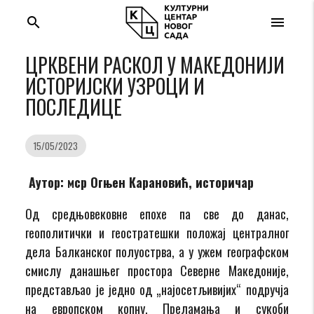
search
menu
ЦРКВЕНИ РАСКОЛ У МАКЕДОНИЈИ
ИСТОРИЈСКИ УЗРОЦИ И
ПОСЛЕДИЦЕ
15/05/2023
Аутор: мср Огњен Карановић, историчар
Од средњовековне епохе па све до данас,
геополитички и геостратешки положај централног
дела Балканског полуострва, а у ужем географском
смислу данашњег простора Северне Македоније,
представљао је једно од „најосетљивијих“ подручја
на европском копну. Преламања и сукоби