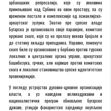
арбанашких репресалија, које су вековима
примењиване над Србима на овом простору, па су
временом постале и комплексније од османлијско-
арнаутског зулума. Знатно пре српске владе
Бугарска је организовала своје паравојне, комитске
оружане снаге, које су на прелазу векова бројале и
до стотину хиљада припадника. Наравно, поменуте
снаге биле су организоване у борбама против турских
локалних и централних органа управе, арнаутског
башибозука, грчких, али највише против комитских
снага и локалног становништва српске идентитетске
провенијенције.
У погледу устројства духовно-црквене организације
власти, а уз наведени великодржавни и
националистички програм обновљене бугарске
државе, утицаји фанариотске заједнице окупљене