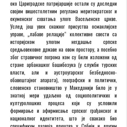
око Цариградске патријаршије остали су доследни
својим вишестолетним регулама меритократског и
екуменског схватања улоге Васељенске цркве.
Услед још увек снажног присуства османлијске
управе, „лабаве релације“ колективне свести са
историјском улогом негдашње српске
средњовековне државе на овом простору, а посебно
због стравичног погрома ком су били изложени од
стране арбанашког башибозука (у служби турских
власти, али и аустроугарског безбедносно-
обавештајног апарата), географски и политички,
словенско становништво у Македонији било је у
знатној мери удаљено од социополитичких и
културолошких процеса који су условили
формирање и афирмисање српског грађанског и
националног идентитета, што је свакако био
спецификум развоја друштва у Србији и другим