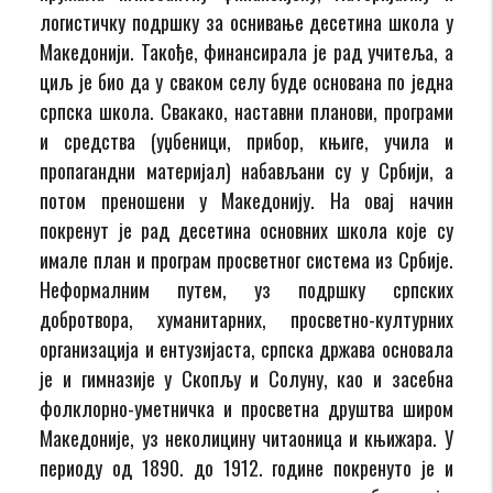
логистичку подршку за оснивање десетина школа у
Македонији. Такође, финансирала је рад учитеља, а
циљ је био да у сваком селу буде основана по једна
српска школа. Свакако, наставни планови, програми
и средства (уџбеници, прибор, књиге, учила и
пропагандни материјал) набављани су у Србији, а
потом преношени у Македонију. На овај начин
покренут је рад десетина основних школа које су
имале план и програм просветног система из Србије.
Неформалним путем, уз подршку српских
добротвора, хуманитарних, просветно-културних
организација и ентузијаста, српска држава основала
је и гимназије у Скопљу и Солуну, као и засебна
фолклорно-уметничка и просветна друштва широм
Македоније, уз неколицину читаоница и књижара. У
периоду од 1890. до 1912. године покренуто је и