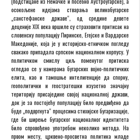
(подстицане из Немачке и посебно Аустроугарске), а
осокољене идејама стварања великобугарске
„санстефанске државе“, од средине девете
деценије XIX века вршиле су страховити притисак на
словенску популацију Пиринске, Егејске и Вардарске
Македоније, која је у историјско-етничком погледу
свакако припадала српском националном корпусу. У
политичком смислу циљ поменутог притиска
огледао се у намерама бугарских војно-политичких
елита, као и тамошње интелигенције да спорну,
геополитички и геостратешки изузетно значајну
територију присаједине својој националној држави,
док је за постојећу популацију било предвиђено да
буде „подвргнута“ процесима стихијске бугаризације,
где би ширење бугарског националног идентитета
било спровођено употребом неколико метода. На
првом месту, црквено-просветна политика младе