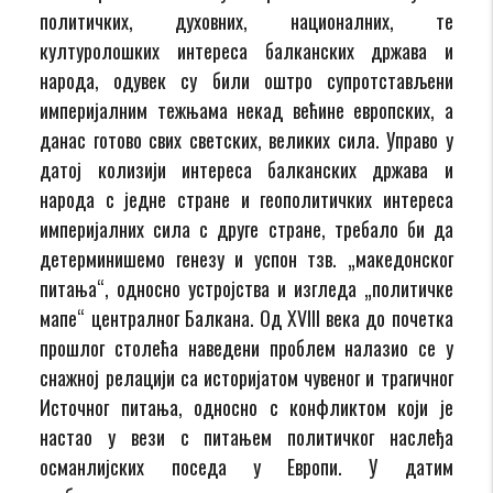
политичких, духовних, националних, те
културолошких интереса балканских држава и
народа, одувек су били оштро супротстављени
империјалним тежњама некад већине европских, а
данас готово свих светских, великих сила. Управо у
датој колизији интереса балканских држава и
народа с једне стране и геополитичких интереса
империјалних сила с друге стране, требало би да
детерминишемо генезу и успон тзв. „македонског
питања“, односно устројства и изгледа „политичке
мапе“ централног Балкана. Од XVIII века до почетка
прошлог столећа наведени проблем налазио се у
снажној релацији са историјатом чувеног и трагичног
Источног питања, односно с конфликтом који је
настао у вези с питањем политичког наслеђа
османлијских поседа у Европи. У датим