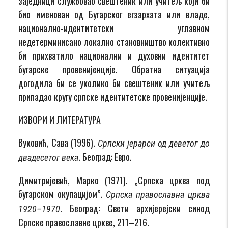
заједници службовао свештеник или учитељ који би
био именован од Бугарског егзархата или владе,
национално-идентитетски углавном
недетерминисано локално становништво колективно
би прихватило национални и духовни идентитет
бугарске провенијенције. Обратна ситуација
догодила би се уколико би свештеник или учитељ
припадао кругу српске идентитетске провенијенције.
ИЗВОРИ И ЛИТЕРАТУРА
Вуковић, Сава (1996).
Српски јерарси од деветог до
. Београд: Евро.
двадесетог века
Димитријевић, Марко (1971). „Српска црква под
бугарском окупацијом”.
Српска православна црква
. Београд: Свети архијерејски синод
1920–1970
Српске православне цркве, 211–216.