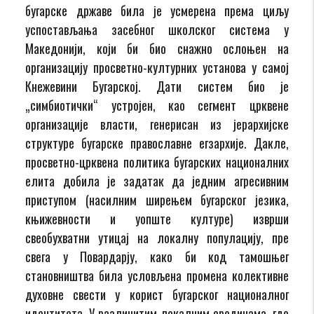
бугарске државе била је усмерена према циљу
успостављања засебног школског система у
Македонији, који би био снажно ослоњен на
организацију просветно-културних установа у самој
Кнежевини Бугарској. Дати систем био је
„симбиотички“ устројен, као сегмент црквене
организације власти, генерисан из јерархијске
структуре бугарске православне егзархије. Дакле,
просветно-црквена политика бугарских националних
елита добила је задатак да једним агресивним
приступом (насилним ширењем бугарског језика,
књижевности и уопште културе) изврши
свеобухватни утицај на локалну популацију, пре
свега у Повардарју, како би код тамошњег
становништва била условљена промена колективне
духовне свести у корист бугарског националног
идентитета. У различитим локалним срединама, где