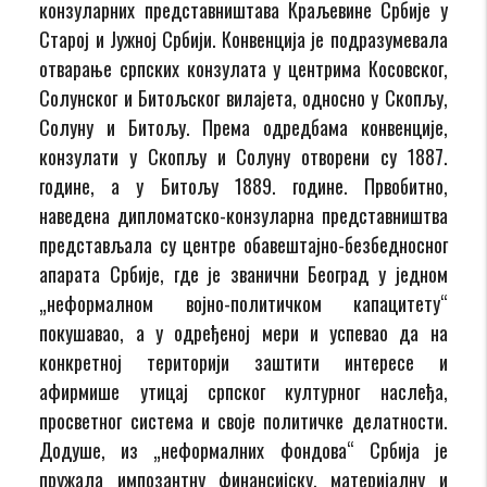
конзуларних представништава Краљевине Србије у
Старој и Јужној Србији. Конвенција је подразумевала
отварање српских конзулата у центрима Косовског,
Солунског и Битољског вилајета, односно у Скопљу,
Солуну и Битољу. Према одредбама конвенције,
конзулати у Скопљу и Солуну отворени су 1887.
године, а у Битољу 1889. године. Првобитно,
наведена дипломатско-конзуларна представништва
представљала су центре обавештајно-безбедносног
апарата Србије, где је званични Београд у једном
„неформалном војно-политичком капацитету“
покушавао, а у одређеној мери и успевао да на
конкретној територији заштити интересе и
афирмише утицај српског културног наслеђа,
просветног система и своје политичке делатности.
Додуше, из „неформалних фондова“ Србија је
пружала импозантну финансијску, материјалну и