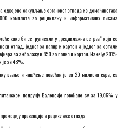
ла одвојено сакупљање органског отпада из домаћинстава
.000 комплета за рециклажу и информативних писама
смеће како би се груписали у „рециклажна острва“ која се
ански отпад, једног за папир и картон и једног за остали
тејнера за амбалажу и 850 за папир и картон. Између 2015-
н је за 48%.
акупљање и чишћење повећан је за 20 милиона евра, са
литанском подручју Валенсије повећане су за 19,06% у
 промоцију превенције и рециклаже отпада: