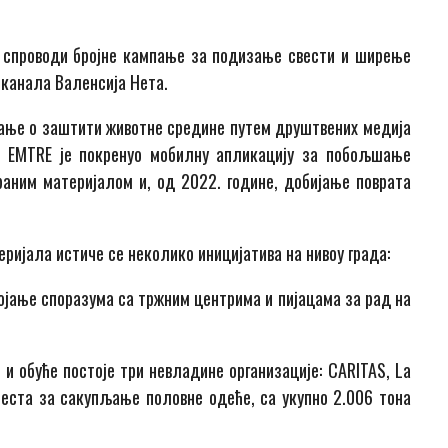
а спроводи бројне кампање за подизање свести и ширење
 канала Валенсија Нета.
ање о заштити животне средине путем друштвених медија
е ЕМТRЕ је покренуо мобилну апликацију за побољшање
аним материјалом и, од 2022. године, добијање поврата
еријала истиче се неколико иницијатива на нивоу града:
ојање споразума са тржним центрима и пијацама за рад на
и обуће постоје три невладине организације: CARITAS, La
0 места за сакупљање половне одеће, са укупно 2.006 тона