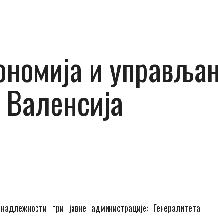
ономија и управља
а Валенсија
адлежности три јавне администрације: Генералитета