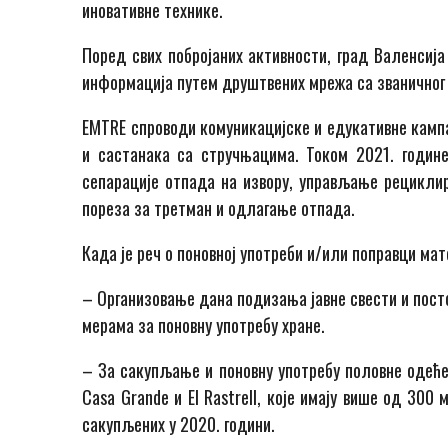
иновативне технике.
Поред свих побројаних активности, град Валенсиј
информација путем друштвених мрежа са званичног
ЕМТRЕ спроводи комуникацијске и едукативне камп
и састанака са стручњацима. Током 2021. годин
сепарације отпада на извору, управљање рециклир
пореза за третман и одлагање отпада.
Када је реч о поновној употреби и/или поправци мат
– Организовање дана подизања јавне свести и пост
мерама за поновну употребу хране.
– За сакупљање и поновну употребу половне одеће 
Casa Grande и El Rastrell, које имају више од 30
сакупљених у 2020. години.