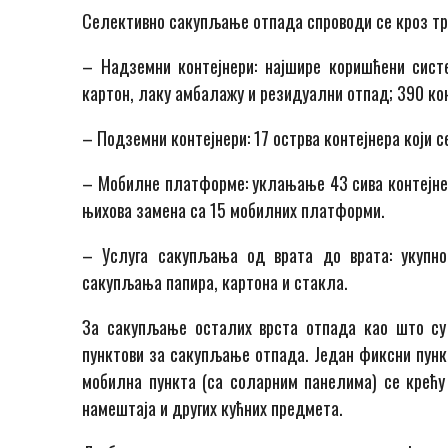
Селективно сакупљање отпада спроводи се кроз тр
– Надземни контејнери: најшире коришћени систе
картон, лаку амбалажу и резидуални отпад; 390 кон
– Подземни контејнери: 17 острва контејнера који 
– Мобилне платформе: уклањање 43 сива контејнера
њихова замена са 15 мобилних платформи.
– Услуга сакупљања од врата до врата: укупно
сакупљања папира, картона и стакла.
За сакупљање осталих врста отпада као што су 
пунктови за сакупљање отпада. Један фиксни пункт
мобилна пункта (са соларним панелима) се крећу 
намештаја и других кућних предмета.