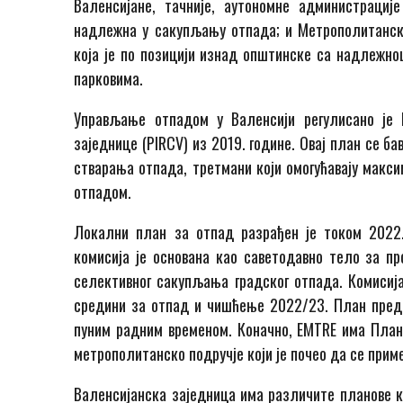
Валенсијане, тачније, аутономне администрације
надлежна у сакупљању отпада; и Метрополитанско
која је по позицији изнад општинске са надлежно
парковима.
Управљање отпадом у Валенсији регулисано је
заједнице (PIRCV) из 2019. године. Овај план се 
стварања отпада, третмани који омогућавају макс
отпадом.
Локални план за отпад разрађен је током 2022.
комисија је основана као саветодавно тело за п
селективног сакупљања градског отпада. Комисија
средини за отпад и чишћење 2022/23. План пред
пуним радним временом. Коначно, EMTRE има План
метрополитанско подручје који је почео да се приме
Валенсијанска заједница има различите планове 