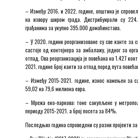
– Између 2016. и 2022. године, општина је спрове
на извору широм града. Дистрибуирали су 224
грађанима за укупно 395.000 домаћинстава.
– У 2020. години реорганизоване су све канте за 
састоје од контејнера за амбалажу, једног за орг
отпад. Ова реорганизација је повећана на 1.427 кон
2021. године број канти за отпад поред пута повећа
– Између 2015-2021. године, износ намењен за с
59,02 на 79,6 милиона евра.
– Мрежа еко-паркова: тоне сакупљене у метропо
периоду 2015-2021. а број посета за 84%.
Последњих година спроведени су разни пројекти за