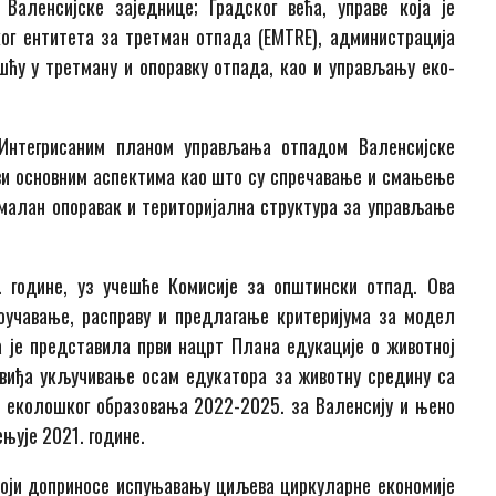
 Валенсијске заједнице; Градског већа, управе која је
г ентитета за третман отпада (EMTRE), администрација
шћу у третману и опоравку отпада, као и управљању еко-
 Интегрисаним планом управљања отпадом Валенсијске
бави основним аспектима као што су спречавање и смањење
ималан опоравак и територијална структура за управљање
 године, уз учешће Комисије за општински отпад. Ова
роучавање, расправу и предлагање критеријума за модел
 је представила први нацрт Плана едукације о животној
виђа укључивање осам едукатора за животну средину са
 еколошког образовања 2022-2025. за Валенсију и њено
њује 2021. године.
који доприносе испуњавању циљева циркуларне економије