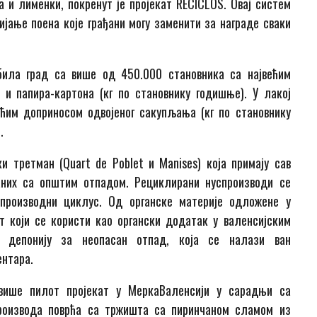
и лименки, покренут је пројекат RECICLOS. Овај систем
јање поена које грађани могу заменити за награде сваки
била град са више од 450.000 становника са највећим
и папира-картона (кг по становнику годишње). У лакој
ећим доприносом одвојеног сакупљања (кг по становнику
.
 третман (Quart de Poblet и Manises) која примају сав
аних са општим отпадом. Рециклирани нуспроизводи се
 производни циклус. Од органске материје одложене у
т који се користи као органски додатак у валенсијским
 депонију за неопасан отпад, која се налази ван
ентара.
више пилот пројекат у МеркаВаленсији у сарадњи са
роизвода поврћа са тржишта са пиринчаном сламом из