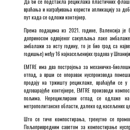
Да би се подстакла рециклажа пластичних флаша 
враћања и награђивања користи апликацију за доби
пут када се одложи контејнер.
Према подацима из 2021. године, Валенсија је 
доприносом одвојеног сакупљања лаке амбалаже 
амбалажи за исту годину, то је био град са најв
годишње) међу 16 најнасељенијих градова у Шпанији
EMTRE има два постројења за механичко-биолошки
отпад, а врши се опоравак нуспроизвода помеш
продају на тржишту рециклаже, враћајући се у
одговарајуће контејнере, EMTRE производи компос
пољима. Нерециклирани отпад се одлаже на
метрополитанске области, далеко од насељених ц
Што се тиче компостирања, тренутно се промо
Пољопривредним саветом за компостирање нусп