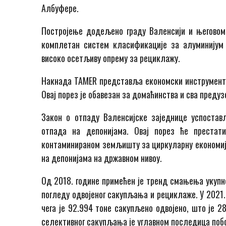
Албуфере.
Постројење додељено граду Валенсији и његовом 
комплетан систем класификације за алуминијум 
високо осетљиву опрему за рециклажу.
Накнада TAMER представља економски инструмент 
Овај порез је обавезан за домаћинства и сва предуз
Закон о отпаду Валенсијске заједнице успостав
отпада на депонијама. Овај порез ће преста
контаминираном земљишту за циркуларну економију
на депонијама на државном нивоу.
Од 2018. године примећен је тренд смањења укупн
погледу одвојеног сакупљања и рециклаже. У 2021.
чега је 92.994 тоне сакупљено одвојено, што је 
селективног сакупљања је углавном последица по