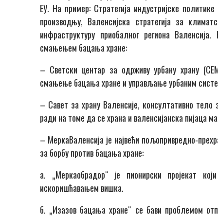
ЕУ. На пример: Стратегија индустријске политике
производњу, Валенсијска стратегија за климат
инфраструктуру приобалног региона Валенсија.
смањењем бацања хране:
– Светски центар за одрживу урбану храну (CEM
смањење бацања хране и управљање урбаним систе
– Савет за храну Валенсије, консултативно тело з
ради на томе да се храна и валенсијанска пијаца м
– МеркаВаленсија је највећи пољопривредно-прехра
за борбу против бацања хране:
а. „Меркаобрадор“ је пионирски пројекат к
искоришћавањем вишка.
б. „Изазов бацања хране“ се бави проблемом отп