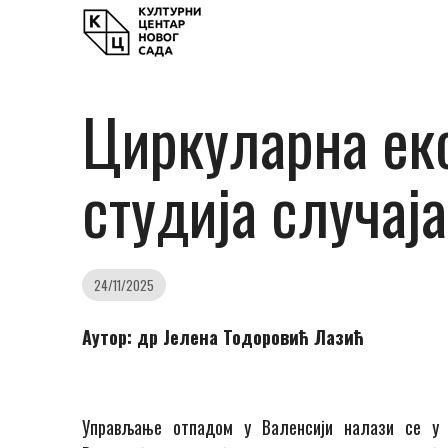
Циркуларна ек
студија случај
24/11/2025
Aутор: др Јелена Тодоровић Лазић
Управљање отпадом у Валенсији налази се у н