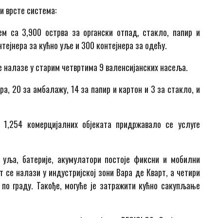
и врсте система:
м са 3,900 острва за органски отпад, стакло, папир и
тејнера за кућно уље и 300 контејнера за одећу.
се налазе у старим четвртима 9 валенсијанских насеља.
, 20 за амбалажу, 14 за папир и картон и 3 за стакло, и
 1,254 комерцијалних објеката придржавало се услуге
уља, батерије, акумулатори постоје фиксни и мобилни
 се налази у индустријској зони Вара де Кварт, а четири
по граду. Такође, могуће је затражити кућно сакупљање