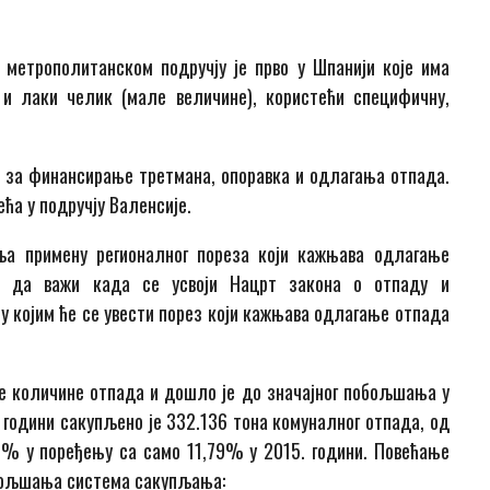
метрополитанском подручју је прво у Шпанији које има
и лаки челик (мале величине), користећи специфичну,
за финансирање третмана, опоравка и одлагања отпада.
ећа у подручју Валенсије.
ља примену регионалног пореза који кажњава одлагање
ти да важи када се усвоји Нацрт закона о отпаду и
 којим ће се увести порез који кажњава одлагање отпада
е количине отпада и дошло је до значајног побољшања у
 години сакупљено је 332.136 тона комуналног отпада, од
28% у поређењу са само 11,79% у 2015. години. Повећање
бољшања система сакупљања: