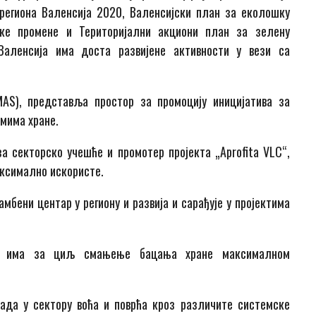
 региона Валенсија 2020, Валенсијски план за еколошку
ске промене и Територијални акциони план за зелену
 Валенсија има доста развијене активности у вези са
AS), представља простор за промоцију иницијатива за
мима хране.
а секторско учешће и промотер пројекта „Aprofita VLC“,
аксимално искористе.
мбени центар у региону и развија и сарађује у пројектима
оји има за циљ смањење бацања хране максималном
ада у сектору воћа и поврћа кроз различите системске