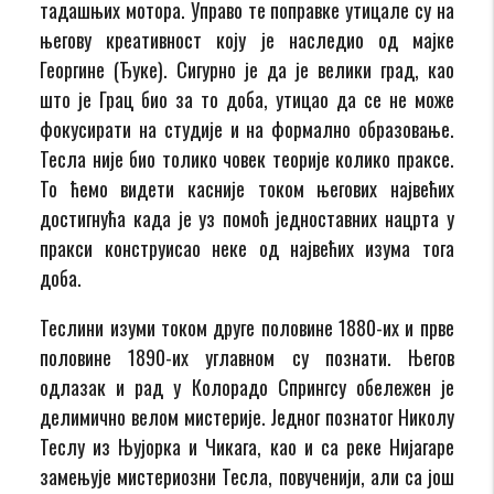
тадашњих мотора. Управо те поправке утицале су на
његову креативност коју је наследио од мајке
Георгине (Ђуке). Сигурно је да је велики град, као
што је Грац био за то доба, утицао да се не може
фокусирати на студије и на формално образовање.
Тесла није био толико човек теорије колико праксе.
То ћемо видети касније током његових највећих
достигнућа када је уз помоћ једноставних нацрта у
пракси конструисао неке од највећих изума тога
доба.
Теслини изуми током друге половине 1880-их и прве
половине 1890-их углавном су познати. Његов
одлазак и рад у Колорадо Спрингсу обележен је
делимично велом мистерије. Једног познатог Николу
Теслу из Њујорка и Чикага, као и са реке Нијагаре
замењује мистериозни Тесла, повученији, али са још