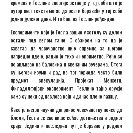
времена и Теслине енергије остао је у тој соби што је
аутор овог текста могао да осети боравећи у тој соби
једног јулског дана. И то баш на Теслин рођендан.
Експерименти које је Тесла вршио у хотелу су делом
остали под велом тајне. С обзиром на то да је
схватао да човечанство није спремно за његове
напредне идеје, радио је тихо и неприметно. Ређе се
појављивао на баловима и свечаним вечерама. Стога
су његови изуми и рад из тог периода често били
предмет спекулација. Пројекат Менхетн,
Филаделфијски експеримент, Теслино тајно оружје
само су неки од наслова који и данас плене пажњу.
Како је његов научни допринос човечанству почео да
бледи, Тесла се све више сећао детињства и родног
краја. Једини и последњи пут је боравио у родном