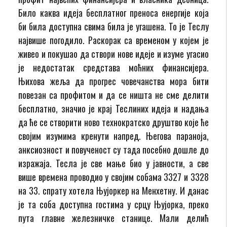
Било каква идеја бесплатног преноса енергије која
би била доступна свима била је угашена. То је Теслу
највише погодило. Раскорак са временом у којем је
живео и покушао да створи нове идеје и изуме угасио
је недостатак средстава моћних финансијера.
Њихова жеља да прогрес човечанства мора бити
повезан са профитом и да се ништа не сме делити
бесплатно, значио је крај Теслиних идеја и надања
да ће се створити ново технократско друштво које ће
својим изумима кренути напред. Његова параноја,
анксиозност и повученост су тада посебно дошле до
изражаја. Тесла је све мање био у јавности, а све
више времена проводио у својим собама 3327 и 3328
на 33. спрату хотела Њујоркер на Менхетну. И данас
је та соба доступна гостима у срцу Њујорка, преко
пута главне железничке станице. Мали делић