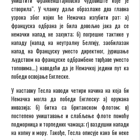
уништити Франкенштајновско чудовиште које је
створила“. У чланку даље образлаже два главна
узрока због којих ће Немачка изгубити рат: а)
француска одбрана је била довољно јака да се
немачки напад не захукта; б) погрешне тактике у
нападу (напад на неутралну Белгију, заобилазан
напад на Француску уместо директног, јуришање
људством на француске одбрамбене тврђаве уместо
топовима….) наводећи да је Немачкој једини пут ка
победи освојање Енглеске.
У наставку Тесла наводи четири начина на која би
Немачка могла да победи Енглеску: а) оружана
инвазија; б) битка са британском флотом; в)
постепено уништавање и слабљење флоте помоћу
подморница и торпедних чамаца; г) ваздушни напади
на копну и мору. Такође, Тесла описује како би неке