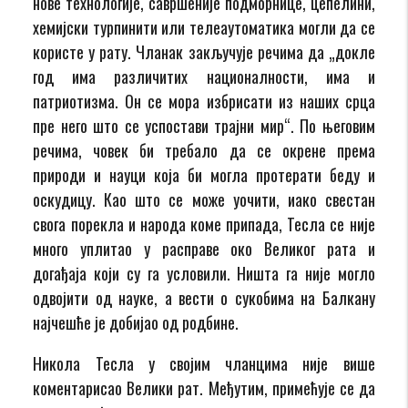
нове технологије, савршеније подморнице, цепелини,
хемијски турпинити или телеаутоматика могли да се
користе у рату. Чланак закључује речима да „докле
год има различитих националности, има и
патриотизма. Он се мора избрисати из наших срца
пре него што се успостави трајни мир“. По његовим
речима, човек би требало да се окрене према
природи и науци која би могла протерати беду и
оскудицу. Као што се може уочити, иако свестан
свога порекла и народа коме припада, Тесла се није
много уплитао у расправе око Великог рата и
догађаја који су га условили. Ништа га није могло
одвојити од науке, а вести о сукобима на Балкану
најчешће је добијао од родбине.
Никола Тесла у својим чланцима није више
коментарисао Велики рат. Међутим, примећује се да