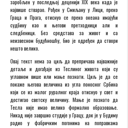
заробљен у последњој деценији XIX века када је
највише стварао. Рођен у Смиљану у Лици, преко
Граца и Прага, отиснуо се преко океана имајући
судбину као и његови претходници али и
следбеници. Без средстава за живот и са
неизвесном будућношћу, био је одређен да створи
нешто велико.
Овај текст нема за циљ да препричава најважније
детаље и догађаје из Теслиног живота који су
углавном више или мање познати. Циљ је да се
покаже његова величина из угла поносног Србина
који се из малог руралног краја отиснуо у свет и
достигао светску величину. Мање је познато да
Теслa није имао велико формално образовање.
Никад није завршио студије у Грацу, док је у Будиму
радио у фабричким погонима на поправкама