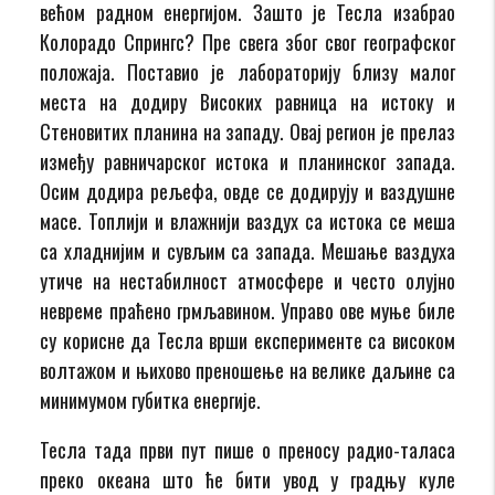
већом радном енергијом. Зашто је Тесла изабрао
Колорадо Спрингс? Пре свега због свог географског
положаја. Поставио је лабораторију близу малог
места на додиру Високих равница на истоку и
Стеновитих планина на западу. Овај регион је прелаз
између равничарског истока и планинског запада.
Осим додира рељефа, овде се додирују и ваздушне
масе. Топлији и влажнији ваздух са истока се меша
са хладнијим и сувљим са запада. Мешање ваздуха
утиче на нестабилност атмосфере и често олујно
невреме праћено грмљавином. Управо ове муње биле
су корисне да Тесла врши експерименте са високом
волтажом и њихово преношење на велике даљине са
минимумом губитка енергије.
Тесла тада први пут пише о преносу радио-таласа
преко океана што ће бити увод у градњу куле