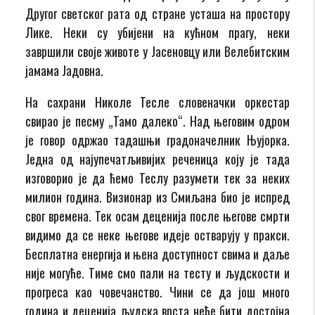
Другог светског рата од стране усташа на простору
Лике. Неки су убијени на кућном прагу, неки
завршили своје животе у Јасеновцу или Велебитским
јамама Јадовна.
На сахрани Николе Тесле словеначки оркестар
свирао је песму „Тамо далеко“. Над његовим одром
је говор одржао тадашњи градоначелник Њујорка.
Једна од најупечатљивијих реченица коју је тада
изговорио је да ћемо Теслу разумети тек за неких
милион година. Визионар из Смиљана био је испред
свог времена. Тек осам деценија после његове смрти
видимо да се неке његове идеје остварују у пракси.
Бесплатна енергија и њена доступност свима и даље
није могуће. Тиме смо пали на тесту и људскости и
прогреса као човечанство. Чини се да још много
година и деценија људска врста неће бити достојна