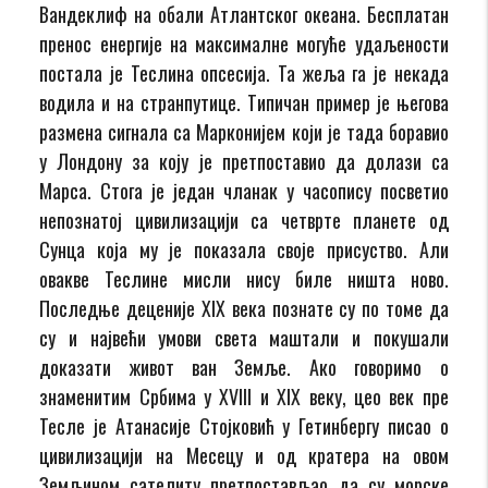
Вандеклиф на обали Атлантског океана. Бесплатан
пренос енергије на максималне могуће удаљености
постала је Теслина опсесија. Та жеља га је некада
водила и на странпутице. Типичан пример је његова
размена сигнала са Марконијем који је тада боравио
у Лондону за коју је претпоставио да долази са
Марса. Стога је један чланак у часопису посветио
непознатој цивилизацији са четврте планете од
Сунца која му је показала своје присуство. Али
овакве Теслине мисли нису биле ништа ново.
Последње деценије XIX века познате су по томе да
су и највећи умови света маштали и покушали
доказати живот ван Земље. Ако говоримо о
знаменитим Србима у XVIII и XIX веку, цео век пре
Тесле је Атанасије Стојковић у Гетинбергу писао о
цивилизацији на Месецу и од кратера на овом
Земљином сателиту претпостављао да су морске