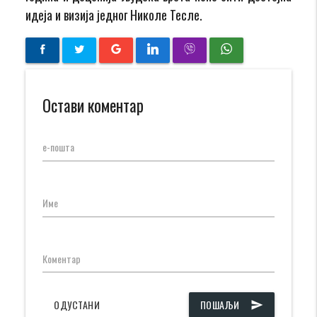
идеја и визија једног Николе Тесле.
Остави коментар
е-пошта
Име
Коментар
ОДУСТАНИ
ПОШАЉИ
send