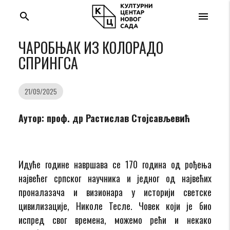
search
menu
ЧАРОБЊАК ИЗ КОЛОРАДО
СПРИНГСА
21/09/2025
Аутор: проф. др Растислав Стојсављевић
Идуће године навршава се 170 година од рођења
највећег српског научника и једног од највећих
проналазача и визионара у историји светске
цивилизације, Николе Тесле. Човек који је био
испред свог времена, можемо рећи и некако