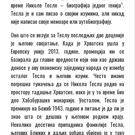
време Николе Тесле – биографија једног генија“.
Тесла је и сам писао о својим изумима, али никад
није написао своје мемоаре или аутобиографију.
Оно што се везује за Теслу последњих две деценије
је његово својатање. Када је Хрватска ушла у
Европску унију 2013. године, промоција им се
базирала да главне вредности који они као држава
доносе у ову економску заједницу народа су између
осталог Тесла и његови изуми. Често имамо
погрешна тумачења да се Никола Тесла родио на
простору тадашње Хрватске, иако је у то време био
део Хабзбурашке монархије. Уосталом, Тесла је
преминуо на Божић 1943. године и питање је да ли је
знао шта се дешава у његовом родном крају.
Неколико десетина припадника фамилије Тесла,
његових ближих и даљих рођака убијено је у току