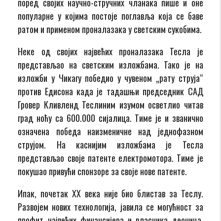
поред својих научно-стручних чланака пише и оне
популарне у којима постоје поглавља која се баве
ратом и применом проналазака у светским сукобима.
Неке од својих највећих проналазака Тесла је
представљао на светским изложбама. Тако је на
изложби у Чикагу победио у чувеном „рату струја“
против Едисона када је тадашњи председник САД
Гровер Кливленд Теслиним изумом осветлио читав
град ноћу са 600.000 сијалица. Тиме је и званично
означена победа наизменичне над једнофазном
струјом. На каснијим изложбама је Тесла
представљао своје патенте електромотора. Тиме је
покушао привући спонзоре за своје нове патенте.
Ипак, почетак XX века није био блистав за Теслу.
Развојем нових технологија, јавила се могућност за
профит највећих финансијера и власника деоница.