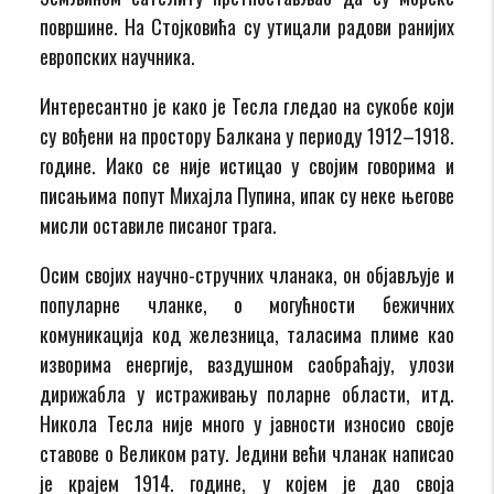
површине. На Стојковића су утицали радови ранијих
европских научника.
Интересантно је како је Тесла гледао на сукобе који
су вођени на простору Балкана у периоду 1912–1918.
године. Иако се није истицао у својим говорима и
писањима попут Михајла Пупина, ипак су неке његове
мисли оставиле писаног трага.
Осим својих научно-стручних чланака, он објављује и
популарне чланке, о могућности бежичних
комуникација код железница, таласима плиме као
изворима енергије, ваздушном саобраћају, улози
дирижабла у истраживању поларне области, итд.
Никола Тесла није много у јавности износио своје
ставове о Великом рату. Једини већи чланак написао
је крајем 1914. године, у којем је дао своја