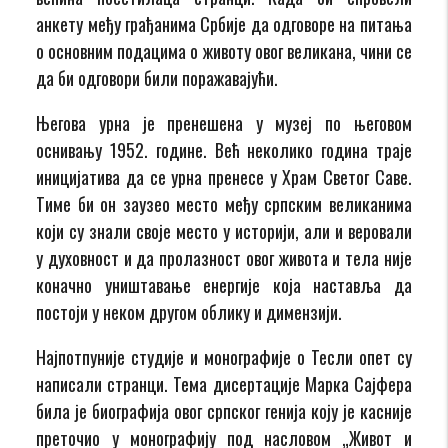
анкету међу грађанима Србије да одговоре на питања
о основним подацима о животу овог великана, чини се
да би одговори били поражавајући.
Његова урна је пренешена у музеј по његовом
оснивању 1952. године. Већ неколико година траје
иницијатива да се урна пренесе у Храм Светог Саве.
Тиме би он заузео место међу српским великанима
који су знали своје место у историји, али и веровали
у духовност и да пролазност овог живота и тела није
коначно уништавање енергије која наставља да
постоји у неком другом облику и димензији.
Најпотпуније студије и монографије о Тесли опет су
написали странци. Тема дисертације Марка Сајфера
била је биографија овог српског генија коју је касније
преточио у монографију под насловом „Живот и