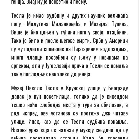
генија. Змај му је посветио и песму.
Тесла је имао судбину и других научних великана
попут Милутина Миланковића и Михајла Пупина.
Више је био цењен у туђини него у својој отаџбини.
Тако је било и после његове смрти. Срби у Америци
су му подигли споменик на Нијагариним водопадима,
многи чланци посвећени су њему у новинама на
српском, али у Југославији прича о Тесли се помаља
тек у последњих неколико деценија.
Музеј Николе Тесле у Крунској улици у Београду
данас је пун посетилаца, толико да је викендом
тешко наћи слободна места у тури за обилазак, а
ред испред ове установе се протеже дуж читаве
улице. Ипак, као да се Тесли судбина понавља.
Његова урна која се налази у музеју сведочи да су
већина посетилаца странци. Када би спровели