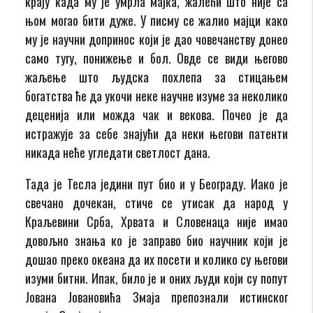
крају када му је умрла мајка, жалећи што није са
њом могао бити дуже. У писму се жалио мајци како
му је научни допринос који је дао човечанству донео
само тугу, понижење и бол. Овде се види његово
жаљење што људска похлепа за стицањем
богатства ће да укочи неке научне изуме за неколико
деценија или можда чак и векова. Почео је да
истражује за себе знајући да неки његови патенти
никада неће угледати светлост дана.
Тада је Тесла једини пут био и у Београду. Иако је
свечано дочекан, стиче се утисак да народ у
Краљевини Срба, Хрвата и Словенаца није имао
довољно знања ко је заправо био научник који је
дошао преко океана да их посети и колико су његови
изуми битни. Ипак, било је и оних људи који су попут
Јована Јовановића Змаја препознали истинског