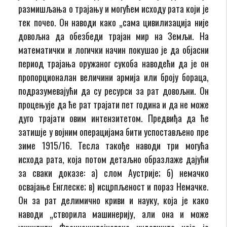
размишљања о трајању и могућем исходу рата који је
тек почео. Он наводи како „сама цивилизација није
довољна да обезбеди трајан мир на Земљи. На
математички и логички начин покушао је да објасни
период трајања оружаног сукоба наводећи да је он
пропорционалан величини армија или броју бораца,
подразумевајући да су ресурси за рат довољни. Он
процењује да ће рат трајати пет година и да не може
дуго трајати овим интензитетом. Предвиђа да ће
затишје у војним операцијама бити успостављено пре
зиме 1915/16. Тесла такође наводи три могућа
исхода рата, која потом детаљно образлаже дајући
за сваки доказе: а) слом Аустрије; б) немачко
освајање Енглеске; в) исцрпљеност и пораз Немачке.
Он за рат делимично криви и науку, која је како
наводи „створила машинерију, али она и може