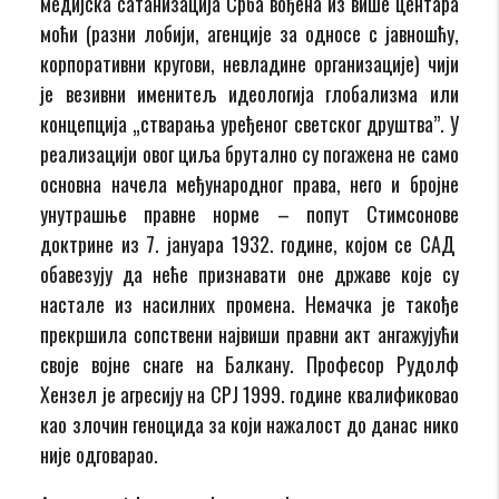
медијска сатанизација Срба вођена из више центара
моћи (разни лобији, агенције за односе с јавношћу,
корпоративни кругови, невладине организације) чији
је везивни именитељ идеологија глобализма или
концепција „стварања уређеног светског друштва”. У
реализацији овог циља брутално су погажена не само
основна начела међународног права, него и бројне
унутрашње правне норме – попут Стимсонове
доктрине из 7. јануара 1932. године, којом се САД
обавезују да неће признавати оне државе које су
настале из насилних промена. Немачка је такође
прекршила сопствени највиши правни акт ангажујући
своје војне снаге на Балкану. Професор Рудолф
Хензел је агресију на СРЈ 1999. године квалификовао
као злочин геноцида за који нажалост до данас нико
није одговарао.