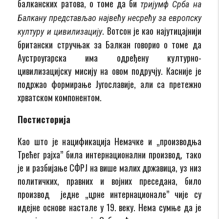
балканских ратова, о томе да би
тријумф Срба на
Балкану представљао највећу несрећу за европску
. Вотсон је као најутицајнији
културу и цивилизацију
британски стручњак за Балкан говорио о томе да
Аустроугарска има одређену културно-
цивилизацијску мисију на овом подручју. Касније је
подржао формирање Југославије, али са претежно
хрватском компонентом.
П
остисторија
Као што је нацификација Немачке и „производња
Трећег рајха” била интернационални производ, тако
је и разбијање СФРЈ на више малих државица, уз низ
политичких, правних и војних преседана, било
производ једне „црне интернационале” чије су
идејне основе настале у 19. веку. Нема сумње да је