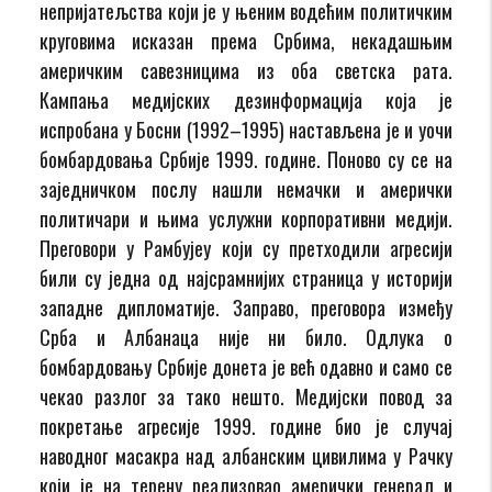
непријатељства који је у њеним водећим политичким
круговима исказан према Србима, некадашњим
америчким савезницима из оба светска рата.
Кампања медијских дезинформација која је
испробана у Босни (1992–1995) настављена је и уочи
бомбардовања Србије 1999. године. Поново су се на
заједничком послу нашли немачки и амерички
политичари и њима услужни корпоративни медији.
Преговори у Рамбујеу који су претходили агресији
били су једна од најсрамнијих страница у историји
западне дипломатије. Заправо, преговора између
Срба и Албанаца није ни било. Одлука о
бомбардовању Србије донета је већ одавно и само се
чекао разлог за тако нешто. Медијски повод за
покретање агресије 1999. године био је случај
наводног масакра над албанским цивилима у Рачку
који је на терену реализовао амерички генерал и