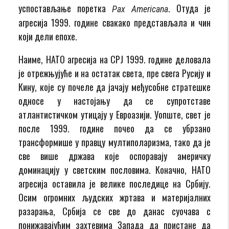
успостављање поретка
. Отуда је
P
а
x
Americana
агресија 1999. године свакако представљала и чин
који дели епохе.
Наиме, НАТО агресија на СРЈ 1999. године деловала
је отрежњујуће и на остатак света, пре свега Русију и
Кину, које су почеле да јачају међусобне стратешке
односе у настојању да се супротставе
атлантистичком утицају у Евроазији. Уопште, свет је
после 1999. године почео да се убрзано
трансформише у правцу мултиполаризма, тако да је
све више држава које оспоравају америчку
доминацију у светским пословима. Коначно, НАТО
агресија оставила је велике последице на Србију.
Осим огромних људских жртава и материјалних
разарања, Србија се све до данас суочава с
понижавајућим захтевима Запада да пристане да