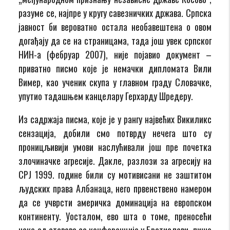
разуме се, најпре у кругу савезничких држава. Српска
јавност би вероватно остала необавештена о овом
догађају да се на страницама, тада још увек српског
НИН-а (фебруар 2007), није појавио документ –
приватно писмо које је немачки дипломата Вили
Вимер, као ученик скупа у главном граду Словачке,
упутио тадашњем канцелару Герхарду Шредеру.
Из садржаја писма, које је у рангу највећих Викиликс
сензација, добили смо потврду нечега што су
проницљивији умови наслућивали још пре почетка
злочиначке агресије. Дакле, разлози за агресију на
СРЈ 1999. године били су мотивисани не заштитом
људских права Албанаца, него првенствено намером
да се учврсти америчка доминација на европском
континенту. Уосталом, ево шта о томе, преносећи
неке од ставова са конференције у Братислави, пише