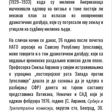
(1929–1933) када су милиони Американаца
ишчекивали одговор на питање о томе постоји ли
некакав план за излазак из оновремених
драматичних догађаја, који су потресали ову земљу и
утицали на судбину милиона људи.
На сличан начин се данас, 26 година после почетка
НАТО агресије на Савезну Републику Југославију,
може говорити и о том драматичном догађају, који са
овдашње временске раздаљине извесно дели епохе.
Професорка Смиља Аврамов у својим истраживањима
о узроцима „постхеројског рата Запада против
Југославије” дошла је до сазнања да је одлука о
разбијању СФРЈ донета на тајном састанку
представника Ватикана, Немачке и САД који је
одржан фебруара 1976. године (С. Аврамов,
Србија и
, округли сто, Београд, 30.
Трилатерална комисија