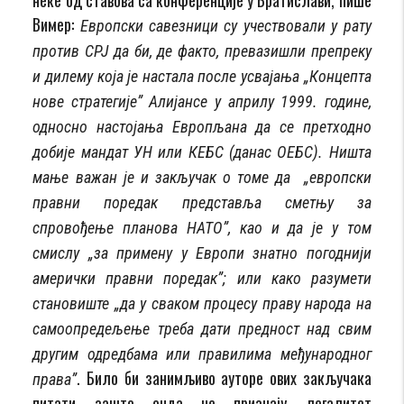
Вимер:
Европски савезници су учествовали у рату
против СРЈ да би, де факто, превазишли препреку
и дилему која је настала после усвајања „Концепта
нове стратегије” Алијансе у априлу 1999. године,
односно настојања Европљана да се претходно
добије мандат УН или КЕБС (данас ОЕБС). Ништа
мање важан је и закључак о томе да „европски
правни поредак представља сметњу за
спровођење планова НАТО”, као и да је у том
смислу „за примену у Европи знатно погоднији
амерички правни поредак”; или како разумети
становиште „да у сваком процесу праву народа на
самоопредељење треба дати предност над свим
другим одредбама или правилима међународног
. Било би занимљиво ауторе ових закључака
права”
питати зашто онда не признају легалитет