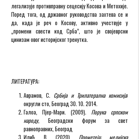
легализује противправну сецесију Косова и Метохије.
Поред тога, од државног руководства захтева се и
да, када је реч о Косову, активно учествује у
„промени свести код Срба”, што је својеврсни
цинизам овог историјског тренутка.
ЛИТЕРАТУРА:
Аврамов, С.
Србија и Трилатерална комисија
:
округли сто, Београд 30. 10. 2014.
Галоа, Пјер-Мари. (2009).
Порука српском
народу
, Београдски форум за свет
равноправних, Београд
Илић, В. (2020).
Прометеја: медијска