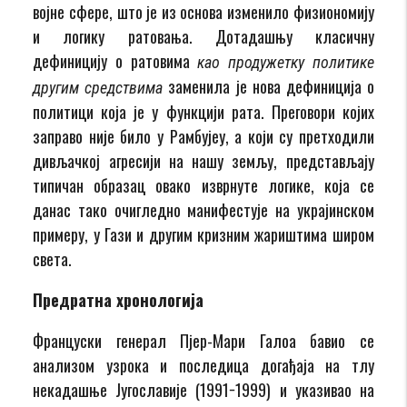
војне сфере, што је из основа изменило физиономију
и логику ратовања. Дотадашњу класичну
дефиницију о ратовима
као продужетку политике
заменила је нова дефиниција о
другим средствима
политици која је у функцији рата. Преговори којих
заправо није било у Рамбујеу, а који су претходили
дивљачкој агресији на нашу земљу, представљају
типичан образац овако изврнуте логике, која се
данас тако очигледно манифестује на украјинском
примеру, у Гази и другим кризним жариштима широм
света.
Предратна хронологија
Француски генерал Пјер-Мари Галоа бавио се
анализом узрока и последица догађаја на тлу
некадашње Југославије (1991−1999) и указивао на