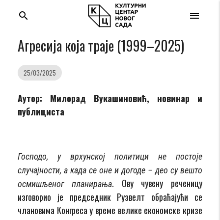
search
menu
Агресија која траје (1999–2025)
25/03/2025
Аутор: Милорад Вукашиновић, новинар и
публициста
Господо, у врхунској политици не постоје
случајности, а када се оне и догоде – део су вешто
. Ову чувену реченицу
осмишљеног планирања
изговорио је председник Рузвелт обраћајући се
члановима Конгреса у време велике економске кризе