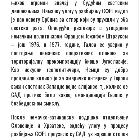
њихов огроман значај у будућим светским
дешавањима. Немачку улогу у разбијању СФРЈ видео
је као освету Србима за отпор који су пружили у оба
светска рата. Описујући разговоре с утицајним
немачким политичарем Францом Јожефом Штраусом
– још 1976. и 1977. године, Галоа се уверио у
постојање немачких оперативних планова за
територијалну прекомпозицију бивше Југославије.
Као искусни геополитичари, Немци су добро
проценили колико је за америчке интересе у Европи
важан опстанак Западне војне алијансе, тј. колико се
САД противе било каквој еманципацији Европе у
безбедносном смислу.
После немачко-ватиканске подршке отцепљењу
Словеније и Хрватске, водећу улогу у процесу
разбијања СФРЈ преузеле су САД, уз највиши степен