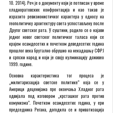
10. 2014). Реч је о документу који је потписан у време
хладноратовских конфронтација и као такав је
изразито ревизионистичког карактера у односу на
геополитичку архитектуру света успостављену после
Другог светског рата. У суштини, радило се о најави
једног новог светског политичког таласа који се
крајем осамдесетих и почетком деведесетих година
прошлог века брутално обрушио на некадашњу СФРЈ
и српски народ и који је своју кулминацију доживео
1999. године.
Основна карактеристика тог процеса је
„милитаризација светске политике” која се у
Америци деценијама пре окончања Хладног рата
одвијала под изговором „крсташког рата против
комунизма”. Почетком осамдесетих година, у ери
председника Регана, догодила се и приватизација