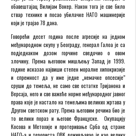
обавештајац Вилијам Вокер. Након тога је све било
ствар технике и посао убилачке НАТО машинерије
који је трајао 78 дана.
Говорећи десет година после агресије на једном
међународном скупу у Београду, генерал Галоа је са
подједнаком дозом горчине сведочио о овом
злочину. Према његовом мишљењу Запад је 1999.
године исказао највиши степен моралне хипокризије
и спремност да у име једне „немачке опсесије”
сруши до темеља, не само све остатке Тријанона и
Версаја, него и све важеће норме међународног јавног
права које је настало на темељима великих жртава у
Другом светском рату. Према његовим речима био је
то велики пораз и његове Француске. Окупацију
Косова и Метохије и протеривање Срба од стране
НАТО-а и терориста ОВК доживљавао је као велику