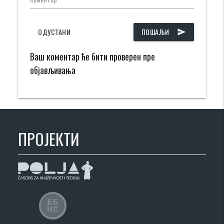
ОДУСТАНИ
ПОШАЉИ
send
Ваш коментар ће бити проверен пре
објављивања
ПРОЈЕКТИ