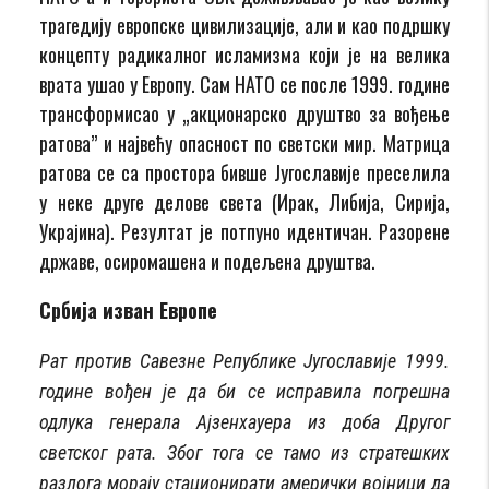
трагедију европске цивилизације, али и као подршку
концепту радикалног исламизма који је на велика
врата ушао у Европу. Сам НАТО се после 1999. године
трансформисао у „акционарско друштво за вођење
ратова” и највећу опасност по светски мир. Матрица
ратова се са простора бивше Југославије преселила
у неке друге делове света (Ирак, Либија, Сирија,
Украјина). Резултат је потпуно идентичан. Разорене
државе, осиромашена и подељена друштва.
Србија изван Европе
Рат против Савезне Републике Југославије 1999.
године вођен је да би се исправила погрешна
одлука генерала Ајзенхауера из доба Другог
светског рата. Због тога се тамо из стратешких
разлога морају стационирати амерички војници да