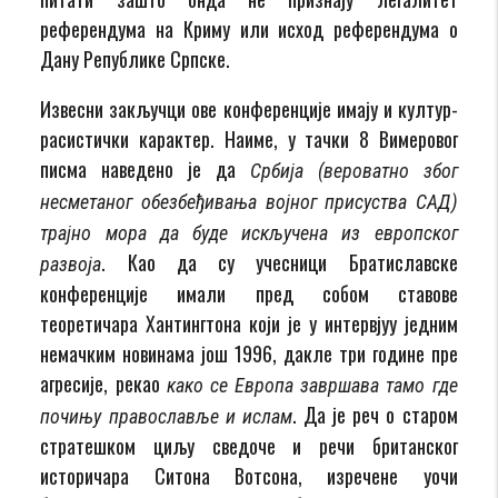
референдума на Криму или исход референдума о
Дану Републике Српске.
Извесни закључци ове конференције имају и култур-
расистички карактер. Наиме, у тачки 8 Вимеровог
писма наведено је да
Србија (вероватно због
несметаног обезбеђивања војног присуства САД)
трајно мора да буде искључена из европског
. Као да су учесници Братиславске
развоја
конференције имали пред собом ставове
теоретичара Хантингтона који је у интервјуу једним
немачким новинама још 1996, дакле три године пре
агресије, рекао
како се Европа завршава тамо где
. Да је реч о старом
почињу православље и ислам
стратешком циљу сведоче и речи британског
историчара Ситона Вотсона, изречене уочи