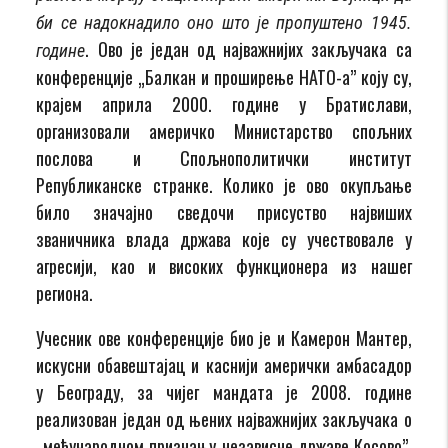
би се надокнадило оно што је пропуштено 1945.
. Ово је један од најважнијих закључака са
године
конференције „Балкан и проширење НАТО-а” коју су,
крајем априла 2000. године у Братислави,
организовали америчко Министарство спољних
послова и Спољнополитички институт
Републиканске странке. Колико је ово окупљање
било значајно сведочи присуство највиших
званичника влада држава које су учествовале у
агресији, као и високих функционера из нашег
региона.
Учесник ове конференције био је и Камерон Мантер,
искусни обавештајац и каснији амерички амбасадор
у Београду, за чијег мандата је 2008. године
реализован један од њених најважнијих закључака о
„међународном признању независне државе Косово”,