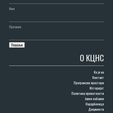
Име
Презиме
О КЦНС
Ко је ко
Контакт
Програмски простори
Историјат
Политика приватности
Јавне набавке
Наруџбенице
Документи