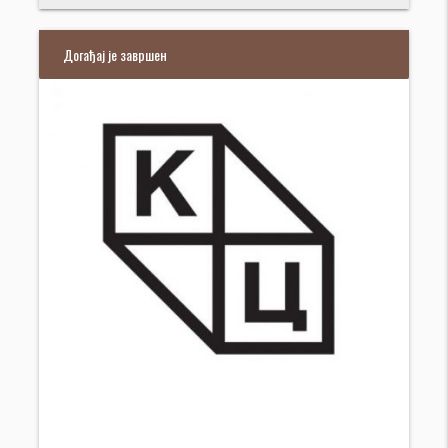
Догађај је завршен