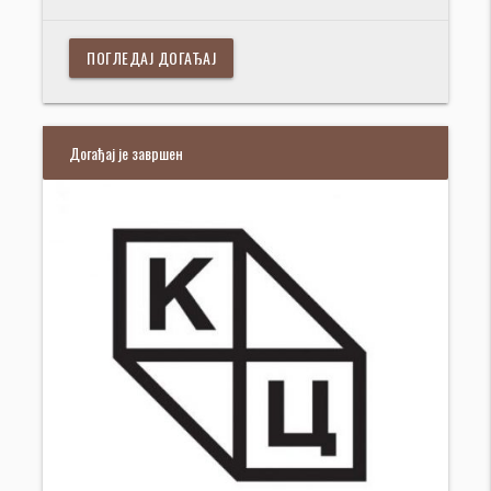
ПОГЛЕДАЈ ДОГАЂАЈ
Догађај је завршен