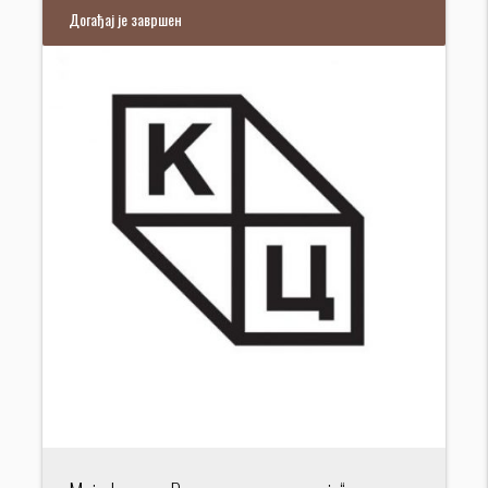
Догађај је завршен