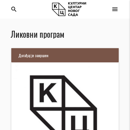
search
menu
Ликовни програм
Догађај је завршен