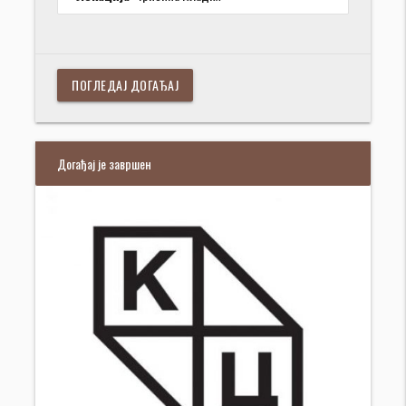
ПОГЛЕДАЈ ДОГАЂАЈ
Догађај је завршен