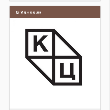
Догађај је завршен