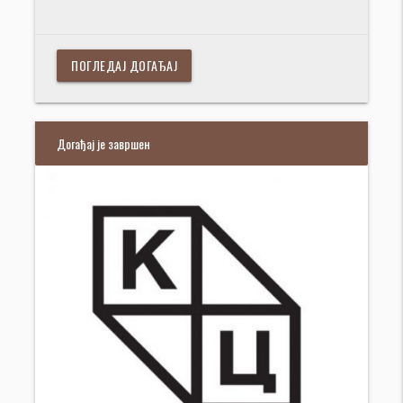
ПОГЛЕДАЈ ДОГАЂАЈ
Догађај је завршен