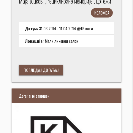
Маја Јоцков, „Рециклиране меморије“, цртежи
ИЗЛОЖБА
Датум:
31.03.2014 - 11.04.2014 @19 сати
Локација:
Мали ликовни салон
ПОГЛЕДАЈ ДОГАЂАЈ
Догађај је завршен